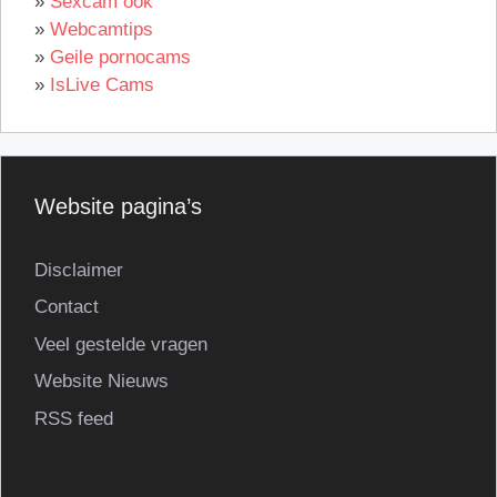
»
Sexcam ook
»
Webcamtips
»
Geile pornocams
»
IsLive Cams
Website pagina’s
Disclaimer
Contact
Veel gestelde vragen
Website Nieuws
RSS feed