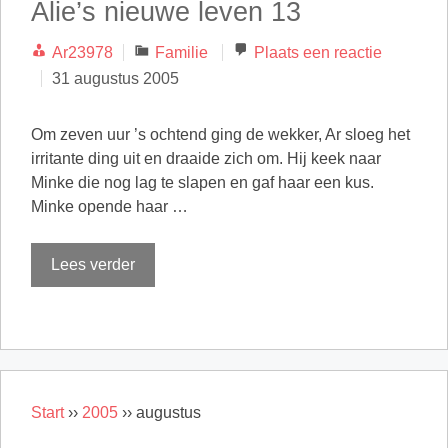
Alie’s nieuwe leven 13
Categorieën
Ar23978
Familie
Plaats een reactie
31 augustus 2005
Om zeven uur ’s ochtend ging de wekker, Ar sloeg het
irritante ding uit en draaide zich om. Hij keek naar
Minke die nog lag te slapen en gaf haar een kus.
Minke opende haar …
Lees verder
Start
››
2005
››
augustus