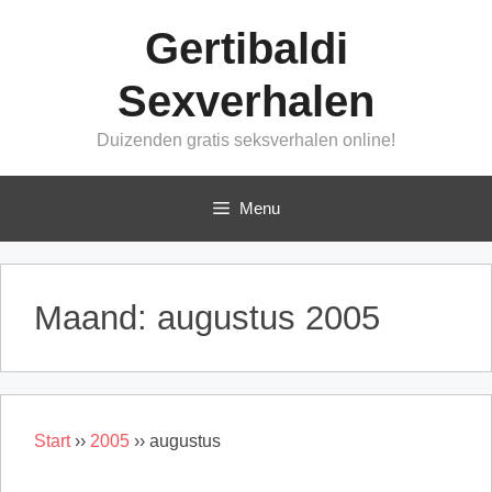
Ga
Gertibaldi
naar
de
Sexverhalen
inhoud
Duizenden gratis seksverhalen online!
Menu
Maand:
augustus 2005
Start
››
2005
››
augustus