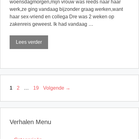
woensdagmorgen,mijn vrouw was reeds naar haar
werk,ze ging vandaag bijzonder graag werken,want
haar sex-vriend en collega Dre was 2 weken op
zakenreis geweest. Ik had vandaag …
Lees verder
Pagina
Pagina
Pagina
1
2
…
19
Volgende
→
Verhalen Menu