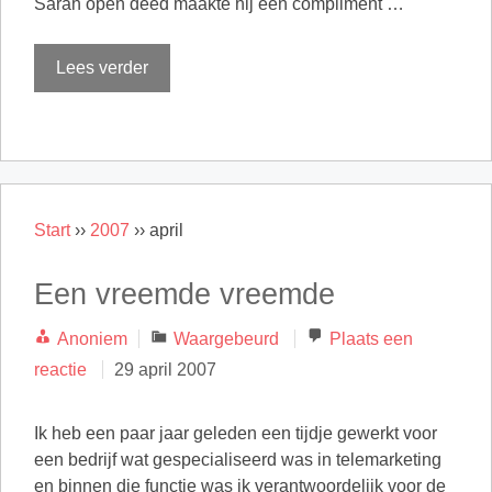
Sarah open deed maakte hij een compliment …
Lees verder
Start
››
2007
››
april
Een vreemde vreemde
Categorieën
Anoniem
Waargebeurd
Plaats een
reactie
29 april 2007
Ik heb een paar jaar geleden een tijdje gewerkt voor
een bedrijf wat gespecialiseerd was in telemarketing
en binnen die functie was ik verantwoordelijk voor de