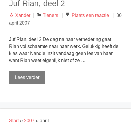
Juf Rian, deel 2
Categorieën
Xander
Tieners
Plaats een reactie
30
april 2007
Juf Rian, deel 2 De dag na haar vernedering gaat
Rian vol schaamte naar haar werk. Gelukkig heeft de
klas waar Nandie inzit vandaag geen les van haar
want Rian weet eigenlijk niet of ze …
Lees verder
Start
››
2007
››
april