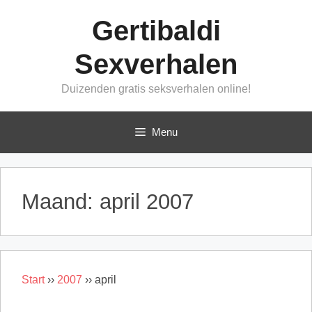
Ga
Gertibaldi
naar
de
Sexverhalen
inhoud
Duizenden gratis seksverhalen online!
Menu
Maand:
april 2007
Start
››
2007
››
april