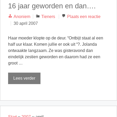
16 jaar geworden en dan….
Categorieën
Anoniem
Tieners
Plaats een reactie
30 april 2007
Haar moeder klopte op de deur. “Ontbijt staat al een
half uur klaar. Komen jullie er ook uit “?. Jolanda
ontwaakte langzaam. Ze was gisteravond dan
eindelijk zestien geworden en daarom had ze een
groot …
Lees verder
Start
››
2007
››
april