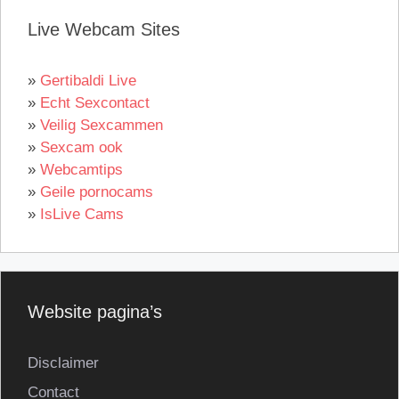
Live Webcam Sites
»
Gertibaldi Live
»
Echt Sexcontact
»
Veilig Sexcammen
»
Sexcam ook
»
Webcamtips
»
Geile pornocams
»
IsLive Cams
Website pagina’s
Disclaimer
Contact