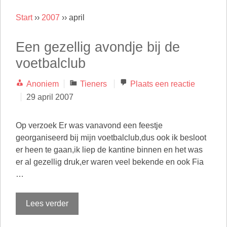
Start
››
2007
››
april
Een gezellig avondje bij de
voetbalclub
Categorieën
Anoniem
Tieners
Plaats een reactie
29 april 2007
Op verzoek Er was vanavond een feestje
georganiseerd bij mijn voetbalclub,dus ook ik besloot
er heen te gaan,ik liep de kantine binnen en het was
er al gezellig druk,er waren veel bekende en ook Fia
…
Lees verder