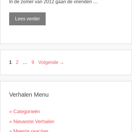
In de zomer van 2012 gaan de vrienden …
Lees verder
Pagina
Pagina
Pagina
1
2
…
9
Volgende
→
Verhalen Menu
» Categorieën
» Nieuwste Verhalen
» Meeste reacties