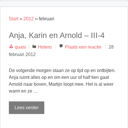
Start
››
2012
››
februari
Anja, Karin en Arnold – III-4
Categorieën
quasi
Hetero
Plaats een reactie
28
februari 2012
De volgende morgen staan ze op tijd op en ontbijten.
Anja ruimt alles op en om een uur of half tien gaat
Arnold naar boven, Martijn loopt mee. Het is al weer
warm en ze …
Lees verder