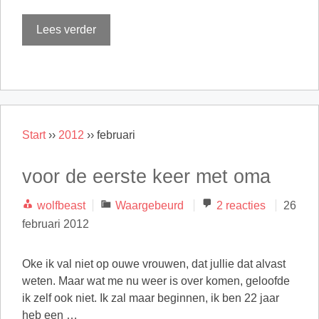
Lees verder
Start
››
2012
››
februari
voor de eerste keer met oma
Categorieën
wolfbeast
Waargebeurd
2 reacties
26
februari 2012
Oke ik val niet op ouwe vrouwen, dat jullie dat alvast
weten. Maar wat me nu weer is over komen, geloofde
ik zelf ook niet. Ik zal maar beginnen, ik ben 22 jaar
heb een …