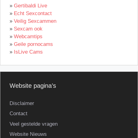
»
Gertibaldi Live
»
Echt Sexcontact
»
Veilig Sexcammen
»
Sexcam ook
»
Webcamtips
»
Geile pornocams
»
IsLive Cams
Website pagina’s
Disclaimer
Contact
Veel gestelde vragen
Website Nieuws