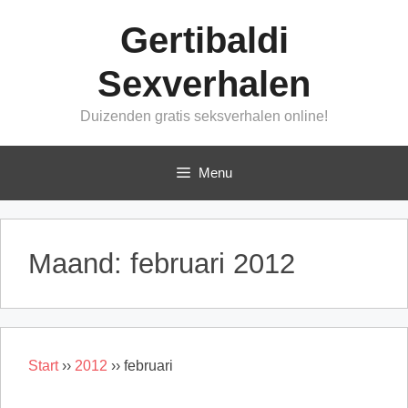
Ga
Gertibaldi
naar
de
Sexverhalen
inhoud
Duizenden gratis seksverhalen online!
Menu
Maand:
februari 2012
Start
››
2012
››
februari