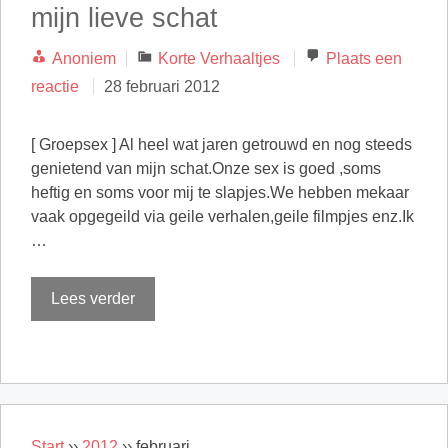
mijn lieve schat
Categorieën
Anoniem
Korte Verhaaltjes
Plaats een
reactie
28 februari 2012
[ Groepsex ] Al heel wat jaren getrouwd en nog steeds
genietend van mijn schat.Onze sex is goed ,soms
heftig en soms voor mij te slapjes.We hebben mekaar
vaak opgegeild via geile verhalen,geile filmpjes enz.Ik
…
Lees verder
Start
››
2012
››
februari