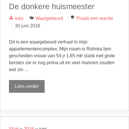
De donkere huismeester
Categorieën
wija
Waargebeurd
Plaats een reactie
30 juni 2016
Dit is een waargebeurd verhaal in mijn
appartementencomplex. Mijn naam is Rolinka ben
gescheiden vrouw van 54 jr 1,65 mtr slank met grote
borsten zie er nog prima uit en veel mannen zouden
wel zin …
Lees verder
Start
››
2016
››
juni