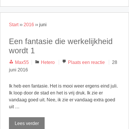
Start
››
2016
››
juni
Een fantasie die werkelijkheid
wordt 1
Categorieën
Max55
Hetero
Plaats een reactie
28
juni 2016
Ik heb een fantasie. Het is mooi weer ergens eind juli.
Ik loop door de stad en het is vrij druk. Ik zie er
vandaag goed uit. Nee, ik zie er vandaag extra goed
uit …
Lees verder