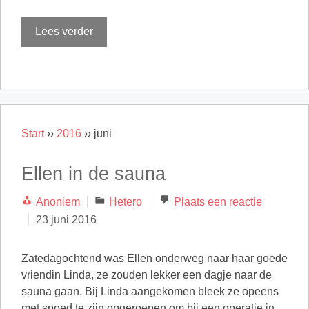
Lees verder
Start
››
2016
››
juni
Ellen in de sauna
Categorieën
Anoniem
Hetero
Plaats een reactie
23 juni 2016
Zatedagochtend was Ellen onderweg naar haar goede
vriendin Linda, ze zouden lekker een dagje naar de
sauna gaan. Bij Linda aangekomen bleek ze opeens
met spoed te zijn opgeroepen om bij een operatie in