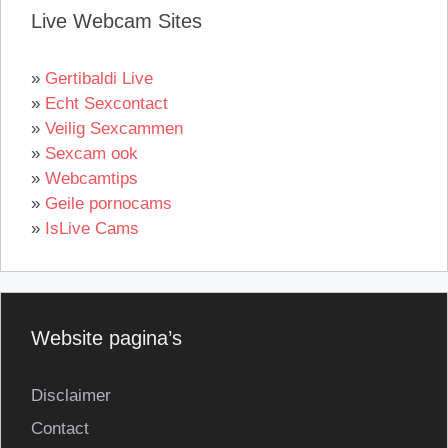
Live Webcam Sites
»
Gertibaldi Live
»
Echt Sexcontact
»
Veilig Sexcammen
»
Sexcam ook
»
Webcamtips
»
Geile pornocams
»
IsLive Cams
Website pagina’s
Disclaimer
Contact