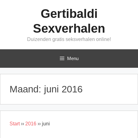
Ga
Gertibaldi
naar
de
Sexverhalen
inhoud
Duizenden gratis seksverhalen online!
Menu
Maand:
juni 2016
Start
››
2016
››
juni