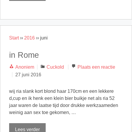
Start
››
2016
››
juni
in Rome
Categorieën
Anoniem
Cuckold
Plaats een reactie
27 juni 2016
wij ria slank kort blond haar 170cm en een lekkere
d,cup en ik henk een klein bier buikje net als ria 52
jaar waren de laatse tijd door drukke werkzaameden
weinig aan sex toe gekomen, …
Lees verder