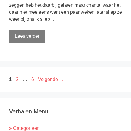
zeggen,heb het daarbij gelaten maar chantal waar het
daar niet mee eens want een paar weken later sliep ze
weer bij ons ik sliep …
Lees verder
Pagina
Pagina
Pagina
1
2
…
6
Volgende
→
Verhalen Menu
» Categorieën