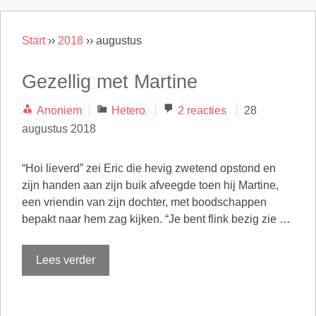
Start
››
2018
››
augustus
Gezellig met Martine
Categorieën
Anoniem
Hetero
2 reacties
28
augustus 2018
“Hoi lieverd” zei Eric die hevig zwetend opstond en
zijn handen aan zijn buik afveegde toen hij Martine,
een vriendin van zijn dochter, met boodschappen
bepakt naar hem zag kijken. “Je bent flink bezig zie …
Lees verder