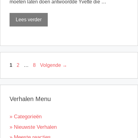
moeten laten doen antwoordde Yvette die …
Lees verder
Pagina
Pagina
Pagina
1
2
…
8
Volgende
→
Verhalen Menu
» Categorieën
» Nieuwste Verhalen
» Meeste reacties