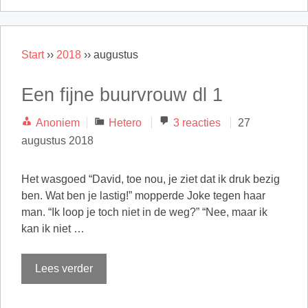
Start
››
2018
››
augustus
Een fijne buurvrouw dl 1
Categorieën
Anoniem
Hetero
3 reacties
27
augustus 2018
Het wasgoed “David, toe nou, je ziet dat ik druk bezig
ben. Wat ben je lastig!” mopperde Joke tegen haar
man. “Ik loop je toch niet in de weg?” “Nee, maar ik
kan ik niet …
Lees verder