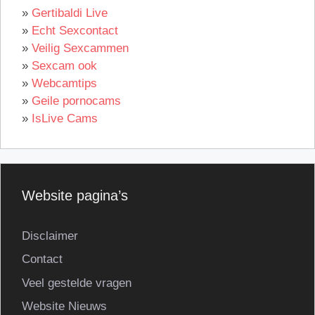
»
Gertibaldi Live
»
Echt Sexcontact
»
Veilig Sexcammen
»
Sexcam ook
»
Webcamtips
»
Geile pornocams
»
IsLive Cams
Website pagina’s
Disclaimer
Contact
Veel gestelde vragen
Website Nieuws