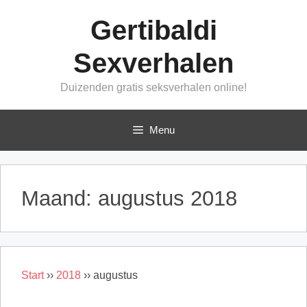
Ga
Gertibaldi
naar
de
Sexverhalen
inhoud
Duizenden gratis seksverhalen online!
Menu
Maand:
augustus 2018
Start
››
2018
››
augustus