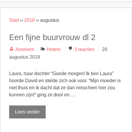
Start
››
2018
››
augustus
Een fijne buurvrouw dl 2
Categorieën
Anoniem
Hetero
3 reacties
28
augustus 2018
Laura, haar dochter “Goede morgen! Ik ben Laura”
hoorde David en stelde zich ook voor. “Mijn moeder is
niet thuis en ik dacht dat ze dan misschien hier zou
kunnen zijn!” ging ze door en …
Lees verder