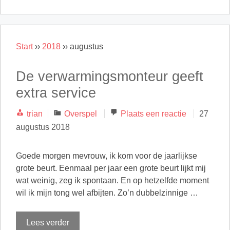
Start
››
2018
››
augustus
De verwarmingsmonteur geeft
extra service
Categorieën
trian
Overspel
Plaats een reactie
27
augustus 2018
Goede morgen mevrouw, ik kom voor de jaarlijkse
grote beurt. Eenmaal per jaar een grote beurt lijkt mij
wat weinig, zeg ik spontaan. En op hetzelfde moment
wil ik mijn tong wel afbijten. Zo’n dubbelzinnige …
Lees verder