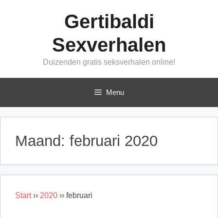
Ga
Gertibaldi
naar
de
Sexverhalen
inhoud
Duizenden gratis seksverhalen online!
Menu
Maand:
februari 2020
Start
››
2020
››
februari