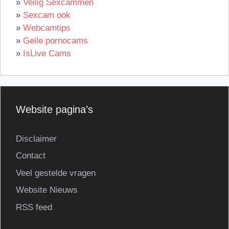
»
Veilig Sexcammen
»
Sexcam ook
»
Webcamtips
»
Geile pornocams
»
IsLive Cams
Website pagina’s
Disclaimer
Contact
Veel gestelde vragen
Website Nieuws
RSS feed