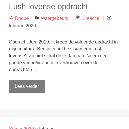
Lush lovense opdracht
Categorieën
Roque
Waargebeurd
1 reactie
28
februari 2020
Opdracht Juni 2019: Ik kreeg de volgende opdracht in
mijn mailbox: Ben je in het bezit van een Lush
lovense? Zo niet schaf deze dan aan. Neem een
goede vriend/vriendin in vertrouwen over de
opdrachten …
Lees verder
Start
››
2020
››
februari