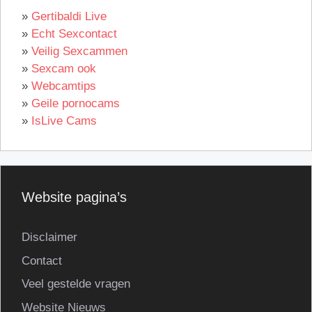
»
Gertibaldi Live
»
Echt Sexcontact
»
Veilig Sexcammen
»
Sexcam ook
»
Webcamtips
»
Geile pornocams
»
IsLive Cams
Website pagina’s
Disclaimer
Contact
Veel gestelde vragen
Website Nieuws