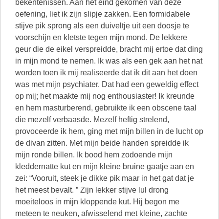
bekentenissen. Aan het eind gekomen van deze
oefening, liet ik zijn slipje zakken. Een formidabele
stijve pik sprong als een duiveltje uit een doosje te
voorschijn en kletste tegen mijn mond. De lekkere
geur die de eikel verspreidde, bracht mij ertoe dat ding
in mijn mond te nemen. Ik was als een gek aan het nat
worden toen ik mij realiseerde dat ik dit aan het doen
was met mijn psychiater. Dat had een geweldig effect
op mij; het maakte mij nog enthousiaster! Ik kreunde
en hem masturberend, gebruikte ik een obscene taal
die mezelf verbaasde. Mezelf heftig strelend,
provoceerde ik hem, ging met mijn billen in de lucht op
de divan zitten. Met mijn beide handen spreidde ik
mijn ronde billen. Ik bood hem zodoende mijn
kleddernatte kut en mijn kleine bruine gaatje aan en
zei: “Vooruit, steek je dikke pik maar in het gat dat je
het meest bevalt. ” Zijn lekker stijve lul drong
moeiteloos in mijn kloppende kut. Hij begon me
meteen te neuken, afwisselend met kleine, zachte