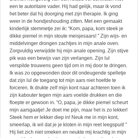
een te autoritaire vader. Hij had gelijk, maar ik vond
het beter dat hij doorging met zijn therapie. Ik ging
weer in de hondjeshouding zitten. Met een gemaakt
kinderlijk stemmetje zei ik: “Kom, papa, kom steek je
dikke piemel in mijn stoute meisjesaars! ” Zijn wijs- en
middelvinger drongen zachtjes in mijn anale oven.
Zorgvuldig verwijdde hij mijn anale opening. Zijn stijve
pik was een bewijs van zijn verlangen. Zijn lul
verspilde trouwens geen tijd om in mij door te dringen.
Ik was zo opgewonden door dit ondeugende spelletje
dat zijn lul de toegang tot mijn aars niet hoefde te
forceren. Ik drukte zelf mijn kont naar achteren toen ik
zijn kabouter tegen mijn aars voelde drukken en die
floepte er gewoon in. “O, papa, je dikke piemel scheurt
mijn aarsgaatje! Je doet me pijn, maar het is zo lekker!
Steek hem er lekker diep in! Neuk me in mijn kont,
smeerlap, ik wil dat je je kloten in mijn reet leegspuit! ”
Hij liet zich niet smeken en neukte mij krachtig in mijn