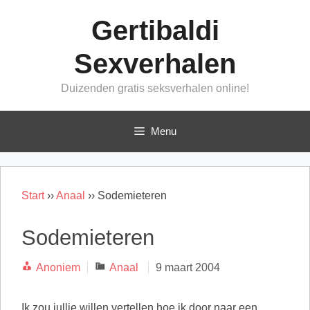
Ga
Gertibaldi
naar
de
Sexverhalen
inhoud
Duizenden gratis seksverhalen online!
Menu
Start
››
Anaal
››
Sodemieteren
Sodemieteren
Categorieën
Anoniem
Anaal
9 maart 2004
Ik zou jullie willen vertellen hoe ik door naar een