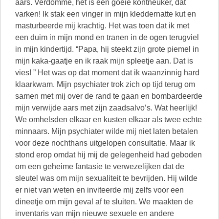
aars. Verdomme, het is een goeie kontneuker, dat
varken! Ik stak een vinger in mijn kleddernatte kut en
masturbeerde mij krachtig. Het was toen dat ik met
een duim in mijn mond en tranen in de ogen terugviel
in mijn kindertijd. “Papa, hij steekt zijn grote piemel in
mijn kaka-gaatje en ik raak mijn spleetje aan. Dat is
vies! ” Het was op dat moment dat ik waanzinnig hard
klaarkwam. Mijn psychiater trok zich op tijd terug om
samen met mij over de rand te gaan en bombardeerde
mijn verwijde aars met zijn zaadsalvo’s. Wat heerlijk!
We omhelsden elkaar en kusten elkaar als twee echte
minnaars. Mijn psychiater wilde mij niet laten betalen
voor deze nochthans uitgelopen consultatie. Maar ik
stond erop omdat hij mij de gelegenheid had geboden
om een geheime fantasie te verwezelijken dat de
sleutel was om mijn sexualiteit te bevrijden. Hij wilde
er niet van weten en inviteerde mij zelfs voor een
dineetje om mijn geval af te sluiten. We maakten de
inventaris van mijn nieuwe sexuele en andere