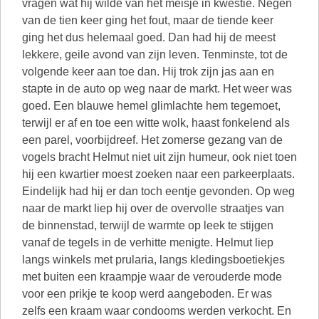
vragen wat hij wilde van het meisje in kwestie. Negen
van de tien keer ging het fout, maar de tiende keer
ging het dus helemaal goed. Dan had hij de meest
lekkere, geile avond van zijn leven. Tenminste, tot de
volgende keer aan toe dan. Hij trok zijn jas aan en
stapte in de auto op weg naar de markt. Het weer was
goed. Een blauwe hemel glimlachte hem tegemoet,
terwijl er af en toe een witte wolk, haast fonkelend als
een parel, voorbijdreef. Het zomerse gezang van de
vogels bracht Helmut niet uit zijn humeur, ook niet toen
hij een kwartier moest zoeken naar een parkeerplaats.
Eindelijk had hij er dan toch eentje gevonden. Op weg
naar de markt liep hij over de overvolle straatjes van
de binnenstad, terwijl de warmte op leek te stijgen
vanaf de tegels in de verhitte menigte. Helmut liep
langs winkels met prularia, langs kledingsboetiekjes
met buiten een kraampje waar de verouderde mode
voor een prikje te koop werd aangeboden. Er was
zelfs een kraam waar condooms werden verkocht. En