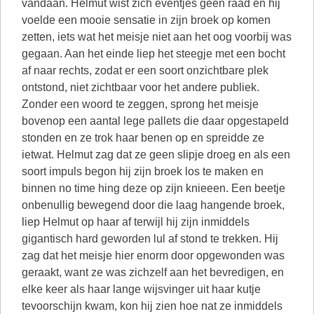
vandaan. Helmut wist zich eventjes geen raad en hij
voelde een mooie sensatie in zijn broek op komen
zetten, iets wat het meisje niet aan het oog voorbij was
gegaan. Aan het einde liep het steegje met een bocht
af naar rechts, zodat er een soort onzichtbare plek
ontstond, niet zichtbaar voor het andere publiek.
Zonder een woord te zeggen, sprong het meisje
bovenop een aantal lege pallets die daar opgestapeld
stonden en ze trok haar benen op en spreidde ze
ietwat. Helmut zag dat ze geen slipje droeg en als een
soort impuls begon hij zijn broek los te maken en
binnen no time hing deze op zijn knieeen. Een beetje
onbenullig bewegend door die laag hangende broek,
liep Helmut op haar af terwijl hij zijn inmiddels
gigantisch hard geworden lul af stond te trekken. Hij
zag dat het meisje hier enorm door opgewonden was
geraakt, want ze was zichzelf aan het bevredigen, en
elke keer als haar lange wijsvinger uit haar kutje
tevoorschijn kwam, kon hij zien hoe nat ze inmiddels