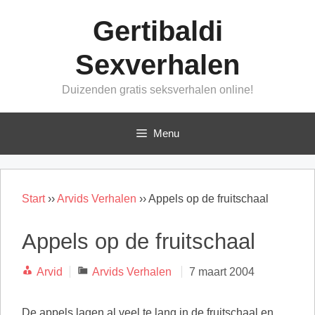
Ga
Gertibaldi
naar
de
Sexverhalen
inhoud
Duizenden gratis seksverhalen online!
Menu
Start
››
Arvids Verhalen
››
Appels op de fruitschaal
Appels op de fruitschaal
Categorieën
Arvid
Arvids Verhalen
7 maart 2004
De appels lagen al veel te lang in de fruitschaal en