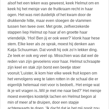
alsof het een teken was geweest, keek Helmut om en
keek hij het meisje van de fruitkraam recht in haar
ogen. Het was niet duidelijk of het kwam door de
drukkende hitte, maar even sloegen de vlammen
tussen hen twee over. Met grote, zelfverzekerde
stappen liep Helmut op haar af en groette haar
vriendelijk. ‘Hoi! Ben jij er ook weer?’ klonk haar hese
stem. Elke keer als ze sprak, moest hij denken aan
Katja Schuurman. Dat vondt hij ook zo’n lekker ding.
Ze leek er ook erg veel op. Misschien was dat wel de
reden van zijn gevoelens voor haar. Helmut schraapte
zijn keel en stak zijn borst een beetje stoer
vooruit.’Luister, ik kom hier elke week fruit kopen om
het vervolgens weg te laten rotten in de schaal die er
eigenlijk helemaal niet voor is bedoelt.. Het enige wat
ik je wil vragen is..Wil je met me naar bed?’ Het meisje
moest eventjes kostelijk lachen en Helmut begon al
min of meer af te druipen, door een stapje
achterwaarts te doen. ‘Ik dacht dat je het mij nooit zou