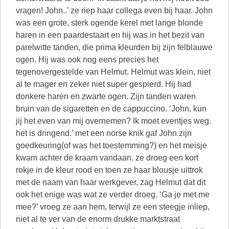
vragen! John..’ ze riep haar collega even bij haar. John
was een grote, sterk ogende kerel met lange blonde
haren in een paardestaart en hij was in het bezit van
parelwitte tanden, die prima kleurden bij zijn felblauwe
ogen. Hij was ook nog eens precies het
tegenovergestelde van Helmut. Helmut was klein, niet
al te mager en zeker niet super gespierd. Hij had
donkere haren en zwarte ogen. Zijn tanden waren
bruin van de sigaretten en de cappuccino. ‘John, kun
jij het even van mij overnemen? Ik moet eventjes weg.
het is dringend.’ met een norse knik gaf John zijn
goedkeuring(of was het toestemming?) en het meisje
kwam achter de kraam vandaan. ze droeg een kort
rokje in de kleur rood en toen ze haar blousje uittrok
met de naam van haar werkgever, zag Helmut dat dit
ook het enige was wat ze verder droeg. ‘Ga je met me
mee?’ vroeg ze aan hem, terwijl ze een steegje inliep,
niet al te ver van de enorm drukke marktstraat