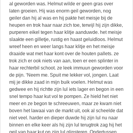
al geworden was. Helmut wilde er geen gras over
laten groeien. Hij was enorm geil geworden, nog
geiler dan hij al was en hij pakte het meisje bij de
heupen en trok haar naar zich toe, terwijl hij zijn dikke,
purperen eikel tegen haar klitje aanduwde. het meisje
slaakte een gilletje, rustig en haast geluidloos. Helmut
wreef heen en weer langs haar klitje en het meisje
draaide wat met haar kont over de houten pallets. ze
trok zich er ook niets van aan, toen er een splinter in
haar rechterbil schoot. ze leek immuun geworden voor
de pijn. ‘Neem me. Spuit me lekker vol, jongen. Laat
mij je dikke zaad in mijn buik voelen. Helmut was
gedwee en hij richtte zijn lul iets lager en begon in een
snel tempo haar kut vol te pompen. Ze hield het niet
meer en ze begon te schreeuwen, maar ze kwam niet
boven het lawaai van de markt uit, ook al scheelde dat
niet veel. harder en dieper duwde hij zijn lul nu naar
binnen en elke keer als hij zijn lul terugtrok zag hij het
geil van haar kut op zijn lul glinsteren. Ondertussen