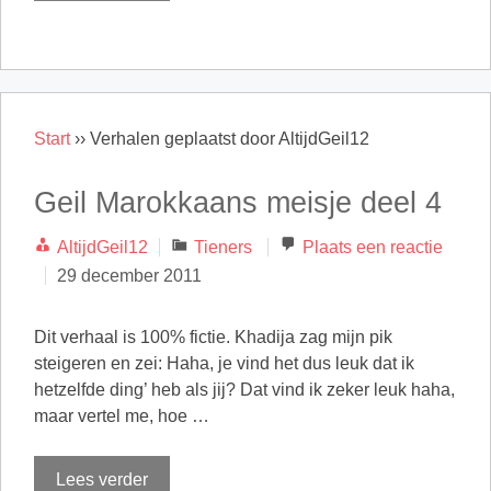
Start
››
Verhalen geplaatst door AltijdGeil12
Geil Marokkaans meisje deel 4
Categorieën
AltijdGeil12
Tieners
Plaats een reactie
29 december 2011
Dit verhaal is 100% fictie. Khadija zag mijn pik
steigeren en zei: Haha, je vind het dus leuk dat ik
hetzelfde ding’ heb als jij? Dat vind ik zeker leuk haha,
maar vertel me, hoe …
Lees verder