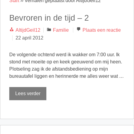
Start
››
Verhalen geplaatst door AltijdGeil12
Bevroren in de tijd – 2
Categorieën
AltijdGeil12
Familie
Plaats een reactie
22 april 2012
De volgende ochtend werd ik wakker om 7:00 uur. Ik
stond met moeite op en keek geeuwend om mij heen.
Plotseling zag ik de afstandsbediening op mijn
bureautafel liggen en herinnerde me alles weer wat …
Lees verder