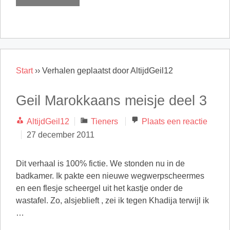
Start
››
Verhalen geplaatst door AltijdGeil12
Geil Marokkaans meisje deel 3
Categorieën
AltijdGeil12
Tieners
Plaats een reactie
27 december 2011
Dit verhaal is 100% fictie. We stonden nu in de
badkamer. Ik pakte een nieuwe wegwerpscheermes
en een flesje scheergel uit het kastje onder de
wastafel. Zo, alsjeblieft , zei ik tegen Khadija terwijl ik
…