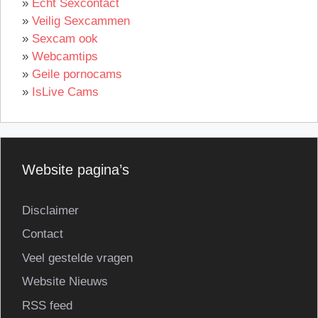
»
Echt Sexcontact
»
Veilig Sexcammen
»
Sexcam ook
»
Webcamtips
»
Geile pornocams
»
IsLive Cams
Website pagina’s
Disclaimer
Contact
Veel gestelde vragen
Website Nieuws
RSS feed