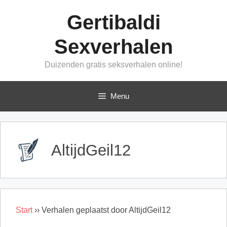
Ga
Gertibaldi
naar
de
Sexverhalen
inhoud
Duizenden gratis seksverhalen online!
Menu
AltijdGeil12
Start
››
Verhalen geplaatst door AltijdGeil12