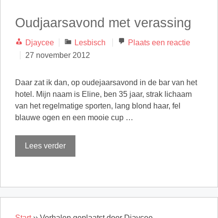
Oudjaarsavond met verassing
Categorieën
Djaycee
Lesbisch
Plaats een reactie
27 november 2012
Daar zat ik dan, op oudejaarsavond in de bar van het
hotel. Mijn naam is Eline, ben 35 jaar, strak lichaam
van het regelmatige sporten, lang blond haar, fel
blauwe ogen en een mooie cup …
Lees verder
Start
››
Verhalen geplaatst door Djaycee