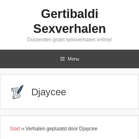
Ga
Gertibaldi
naar
de
Sexverhalen
inhoud
Duizenden gratis seksverhalen online!
Menu
Djaycee
Start
››
Verhalen geplaatst door Djaycee