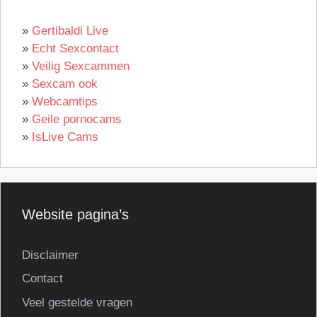
»
Gertibaldi Live
»
Echt Sexcontact
»
Veilig Sexcammen
»
Sexcam ook
»
Webcamtips
»
Geile pornocams
»
IsLive Cams
Website pagina’s
Disclaimer
Contact
Veel gestelde vragen