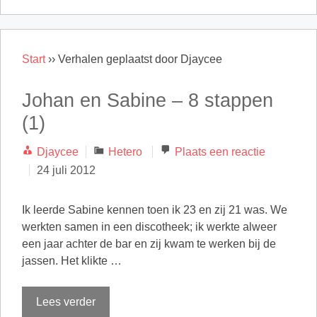
Start
››
Verhalen geplaatst door Djaycee
Johan en Sabine – 8 stappen
(1)
Categorieën
Djaycee
Hetero
Plaats een reactie
24 juli 2012
Ik leerde Sabine kennen toen ik 23 en zij 21 was. We
werkten samen in een discotheek; ik werkte alweer
een jaar achter de bar en zij kwam te werken bij de
jassen. Het klikte …
Lees verder