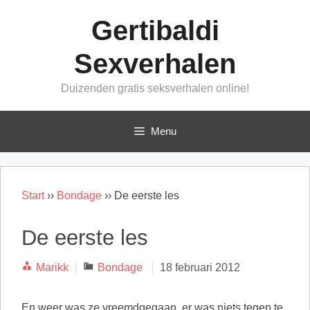
Ga
Gertibaldi
naar
de
Sexverhalen
inhoud
Duizenden gratis seksverhalen online!
Menu
Start
››
Bondage
››
De eerste les
De eerste les
Categorieën
Marikk
Bondage
18 februari 2012
En weer was ze vreemdgegaan, er was niets tegen te