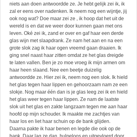
niets aan doen antwoordde ze. Je hebt gelijk zei ik, ik
zal er eens over nadenken. Ik neem nog een wijntje, jij
ook nog wat? Doe maar zei ze , ik hoop dat het uit de
wereld is en dat we weer door kunnen gaan met ons
leven. Oké zei ik, zand er over en gaf haar een derde
glas wijn met slaapdrank. Ze nam het aan en na een
grote slok zag ik haar ogen vreemd gaan draaien. Ik
ging snel naast haar zitten omdat ze het glas dreigde
te laten vallen. Ben je zo moe vroeg ik mijn armen om
haar heen slaand. Nee een beetje duizelig
antwoordde ze. Hier zei ik, neem nog een slok. Ik hield
het glas tegen haar lippen en gehoorzaam nam ze een
slokje. Nog maar één dan is je glas leeg zei ik en hield
het glas weer tegen haar lippen. Ze nam de laatste
slok uit het glas en zakte langzaam tegen me aan haar
hoofd op mijn schouder. Ik maakte me zachtjes van
haar los en liet haar schuin op de bank glijden.
Daarna pakte ik haar benen en legde die ook op de
bank. Daar lag ze dan, hulpeloos en uitgevloerd door