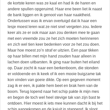
de kortste keren was ze kaal en had ik de haren en
andere spullen opgeruimd. Haar ene been liet ik naast
de bank liggen en ik genoot van haar naaktheid.
Ondertussen was ik ervan overtuigd dat ik haar een
lesje moest leren wat ze niet snel vergeten zou. Iedere
keer als ze er ook maar aan zou denken mee te gaan
met een vreemde zou ze het zich moeten herinneren
en zich wel tien keer bedenken voor ze het zou doen.
Maar hoe moest zo’n straf er uitzien. Een paar tikken
op haar billen met mijn hand zouden haar alleen in
lachen doen uitbarsten. Ik ging naar buiten het eiland
op. Daar zocht ik naar een berkenboom, die stonden
er voldoende en ik keek of ik een mooie buigzame tak
kon vinden van goeie dikte. Op een gegeven moment
zag ik er een, ik pakte hem beet en brak hem van de
boom. Terug lopend naar het schip pakte ik mijn mes
en begon de toch wel heel stevige tak van zijn bast te
ontdoen. Hier moest ik iets mee kunnen dacht ik bij het
schip aangekomen en de kajuit in stappend. Ik sloot