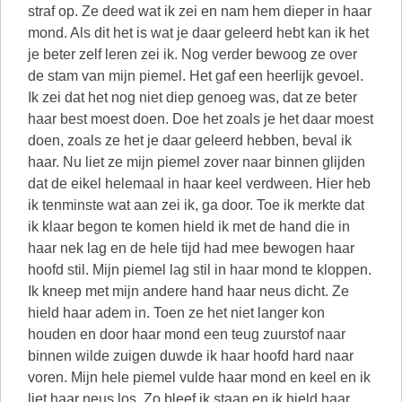
straf op. Ze deed wat ik zei en nam hem dieper in haar
mond. Als dit het is wat je daar geleerd hebt kan ik het
je beter zelf leren zei ik. Nog verder bewoog ze over
de stam van mijn piemel. Het gaf een heerlijk gevoel.
Ik zei dat het nog niet diep genoeg was, dat ze beter
haar best moest doen. Doe het zoals je het daar moest
doen, zoals ze het je daar geleerd hebben, beval ik
haar. Nu liet ze mijn piemel zover naar binnen glijden
dat de eikel helemaal in haar keel verdween. Hier heb
ik tenminste wat aan zei ik, ga door. Toe ik merkte dat
ik klaar begon te komen hield ik met de hand die in
haar nek lag en de hele tijd had mee bewogen haar
hoofd stil. Mijn piemel lag stil in haar mond te kloppen.
Ik kneep met mijn andere hand haar neus dicht. Ze
hield haar adem in. Toen ze het niet langer kon
houden en door haar mond een teug zuurstof naar
binnen wilde zuigen duwde ik haar hoofd hard naar
voren. Mijn hele piemel vulde haar mond en keel en ik
liet haar neus los. Zo bleef ik staan en ik hield haar