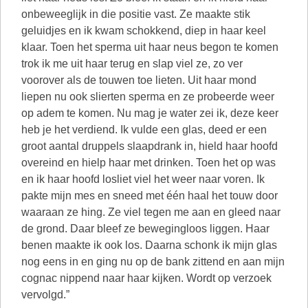
onbeweeglijk in die positie vast. Ze maakte stik
geluidjes en ik kwam schokkend, diep in haar keel
klaar. Toen het sperma uit haar neus begon te komen
trok ik me uit haar terug en slap viel ze, zo ver
voorover als de touwen toe lieten. Uit haar mond
liepen nu ook slierten sperma en ze probeerde weer
op adem te komen. Nu mag je water zei ik, deze keer
heb je het verdiend. Ik vulde een glas, deed er een
groot aantal druppels slaapdrank in, hield haar hoofd
overeind en hielp haar met drinken. Toen het op was
en ik haar hoofd losliet viel het weer naar voren. Ik
pakte mijn mes en sneed met één haal het touw door
waaraan ze hing. Ze viel tegen me aan en gleed naar
de grond. Daar bleef ze bewegingloos liggen. Haar
benen maakte ik ook los. Daarna schonk ik mijn glas
nog eens in en ging nu op de bank zittend en aan mijn
cognac nippend naar haar kijken. Wordt op verzoek
vervolgd.”