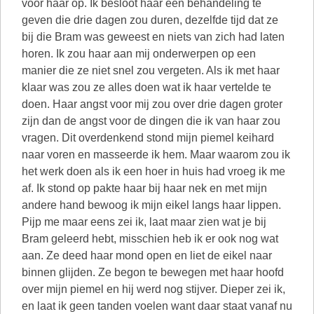
voor haar op. Ik besloot haar een behandeling te
geven die drie dagen zou duren, dezelfde tijd dat ze
bij die Bram was geweest en niets van zich had laten
horen. Ik zou haar aan mij onderwerpen op een
manier die ze niet snel zou vergeten. Als ik met haar
klaar was zou ze alles doen wat ik haar vertelde te
doen. Haar angst voor mij zou over drie dagen groter
zijn dan de angst voor de dingen die ik van haar zou
vragen. Dit overdenkend stond mijn piemel keihard
naar voren en masseerde ik hem. Maar waarom zou ik
het werk doen als ik een hoer in huis had vroeg ik me
af. Ik stond op pakte haar bij haar nek en met mijn
andere hand bewoog ik mijn eikel langs haar lippen.
Pijp me maar eens zei ik, laat maar zien wat je bij
Bram geleerd hebt, misschien heb ik er ook nog wat
aan. Ze deed haar mond open en liet de eikel naar
binnen glijden. Ze begon te bewegen met haar hoofd
over mijn piemel en hij werd nog stijver. Dieper zei ik,
en laat ik geen tanden voelen want daar staat vanaf nu