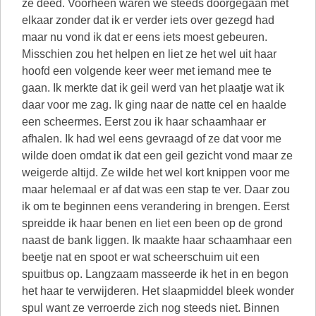
ze deed. Voorheen waren we steeds doorgegaan met
elkaar zonder dat ik er verder iets over gezegd had
maar nu vond ik dat er eens iets moest gebeuren.
Misschien zou het helpen en liet ze het wel uit haar
hoofd een volgende keer weer met iemand mee te
gaan. Ik merkte dat ik geil werd van het plaatje wat ik
daar voor me zag. Ik ging naar de natte cel en haalde
een scheermes. Eerst zou ik haar schaamhaar er
afhalen. Ik had wel eens gevraagd of ze dat voor me
wilde doen omdat ik dat een geil gezicht vond maar ze
weigerde altijd. Ze wilde het wel kort knippen voor me
maar helemaal er af dat was een stap te ver. Daar zou
ik om te beginnen eens verandering in brengen. Eerst
spreidde ik haar benen en liet een been op de grond
naast de bank liggen. Ik maakte haar schaamhaar een
beetje nat en spoot er wat scheerschuim uit een
spuitbus op. Langzaam masseerde ik het in en begon
het haar te verwijderen. Het slaapmiddel bleek wonder
spul want ze verroerde zich nog steeds niet. Binnen