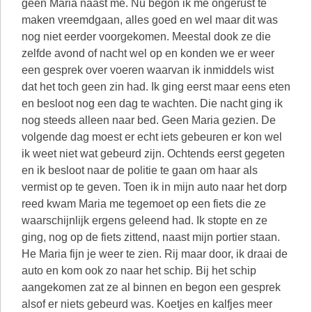
geen Maria naast me. Nu begon ik me ongerust te
maken vreemdgaan, alles goed en wel maar dit was
nog niet eerder voorgekomen. Meestal dook ze die
zelfde avond of nacht wel op en konden we er weer
een gesprek over voeren waarvan ik inmiddels wist
dat het toch geen zin had. Ik ging eerst maar eens eten
en besloot nog een dag te wachten. Die nacht ging ik
nog steeds alleen naar bed. Geen Maria gezien. De
volgende dag moest er echt iets gebeuren er kon wel
ik weet niet wat gebeurd zijn. Ochtends eerst gegeten
en ik besloot naar de politie te gaan om haar als
vermist op te geven. Toen ik in mijn auto naar het dorp
reed kwam Maria me tegemoet op een fiets die ze
waarschijnlijk ergens geleend had. Ik stopte en ze
ging, nog op de fiets zittend, naast mijn portier staan.
He Maria fijn je weer te zien. Rij maar door, ik draai de
auto en kom ook zo naar het schip. Bij het schip
aangekomen zat ze al binnen en begon een gesprek
alsof er niets gebeurd was. Koetjes en kalfjes meer