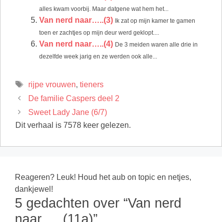
alles kwam voorbij. Maar datgene wat hem het...
Van nerd naar…..(3)
Ik zat op mijn kamer te gamen
toen er zachtjes op mijn deur werd geklopt....
Van nerd naar…..(4)
De 3 meiden waren alle drie in
dezelfde week jarig en ze werden ook alle...
Tags
rijpe vrouwen
,
tieners
De familie Caspers deel 2
Sweet Lady Jane (6/7)
Dit verhaal is 7578 keer gelezen.
Reageren? Leuk! Houd het aub on topic en netjes,
dankjewel!
5 gedachten over “Van nerd
naar…..(11a)”