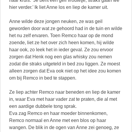
haar kruis. ‘Je bent een geil vrouwtje, straks gaan we
hier verder.’ Ik liet Anne los en liep de kamer uit.
Anne wilde deze jongen neuken, ze was geil
geworden door wat ze gehoord had in de tuin en wilde
het nu zelf ervaren. Toen Remco haar op de mond
zoende, liet ze het over zich heen komen, hij wilde
haar ook, zo leek het in ieder geval. Ze zou ervoor
zorgen dat Henk nog een glas whisky zou nemen
zodat die straks uitgeteld in bed zou liggen. Ze moest
alleen zorgen dat Eva ook niet op het idee zou komen
om bij Remco in bed te stappen.
Ze liep achter Remco naar beneden en liep de kamer
in, waar Eva met haar vader zat te praten, die al met
een aardige dubbele tong sprak.
Eva zag Remco en haar moeder binnenkomen,
Remco normaal en Anne met een blos op haar
wangen. De blik in de ogen van Anne zei genoeg, ze