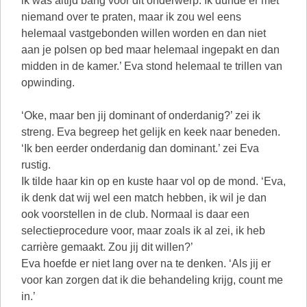
ik was altijd bang voor dit onderwerp. Ik durfde er met
niemand over te praten, maar ik zou wel eens
helemaal vastgebonden willen worden en dan niet
aan je polsen op bed maar helemaal ingepakt en dan
midden in de kamer.’ Eva stond helemaal te trillen van
opwinding.
‘Oke, maar ben jij dominant of onderdanig?’ zei ik
streng. Eva begreep het gelijk en keek naar beneden.
‘Ik ben eerder onderdanig dan dominant.’ zei Eva
rustig.
Ik tilde haar kin op en kuste haar vol op de mond. ‘Eva,
ik denk dat wij wel een match hebben, ik wil je dan
ook voorstellen in de club. Normaal is daar een
selectieprocedure voor, maar zoals ik al zei, ik heb
carrière gemaakt. Zou jij dit willen?’
Eva hoefde er niet lang over na te denken. ‘Als jij er
voor kan zorgen dat ik die behandeling krijg, count me
in.’