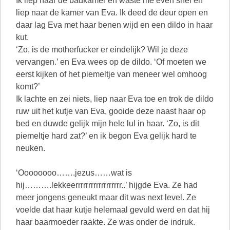
Ik liep naar de badkamer en waste me even snel en
liep naar de kamer van Eva. Ik deed de deur open en
daar lag Eva met haar benen wijd en een dildo in haar
kut.
‘Zo, is de motherfucker er eindelijk? Wil je deze
vervangen.’ en Eva wees op de dildo. ‘Of moeten we
eerst kijken of het piemeltje van meneer wel omhoog
komt?’
Ik lachte en zei niets, liep naar Eva toe en trok de dildo
ruw uit het kutje van Eva, gooide deze naast haar op
bed en duwde gelijk mijn hele lul in haar. ‘Zo, is dit
piemeltje hard zat?’ en ik begon Eva gelijk hard te
neuken.
‘Oooooooo…….jezus……wat is
hij……….lekkeerrrrrrrrrrrrrrrrrr..’ hijgde Eva. Ze had
meer jongens geneukt maar dit was next level. Ze
voelde dat haar kutje helemaal gevuld werd en dat hij
haar baarmoeder raakte. Ze was onder de indruk.