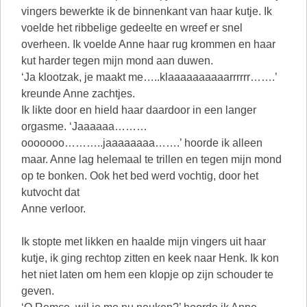
vingers bewerkte ik de binnenkant van haar kutje. Ik
voelde het ribbelige gedeelte en wreef er snel
overheen. Ik voelde Anne haar rug krommen en haar
kut harder tegen mijn mond aan duwen.
‘Ja klootzak, je maakt me…..klaaaaaaaaaarrrrrr…….’
kreunde Anne zachtjes.
Ik likte door en hield haar daardoor in een langer
orgasme. ‘Jaaaaaa………
ooooooo………..jaaaaaaaa…….’ hoorde ik alleen
maar. Anne lag helemaal te trillen en tegen mijn mond
op te bonken. Ook het bed werd vochtig, door het
kutvocht dat
Anne verloor.
Ik stopte met likken en haalde mijn vingers uit haar
kutje, ik ging rechtop zitten en keek naar Henk. Ik kon
het niet laten om hem een klopje op zijn schouder te
geven.