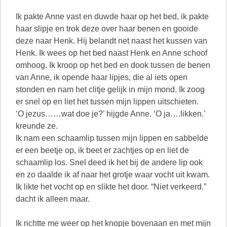
Ik pakte Anne vast en duwde haar op het bed, ik pakte
haar slipje en trok deze over haar benen en gooide
deze naar Henk. Hij belandt net naast het kussen van
Henk. Ik wees op het bed naast Henk en Anne schoof
omhoog. Ik kroop op het bed en dook tussen de benen
van Anne, ik opende haar lipjes, die al iets open
stonden en nam het clitje gelijk in mijn mond. Ik zoog
er snel op en liet het tussen mijn lippen uitschieten.
‘O jezus……wat doe je?’ hijgde Anne. ‘O ja….likken.’
kreunde ze.
Ik nam een schaamlip tussen mijn lippen en sabbelde
er een beetje op, ik beet er zachtjes op en liet de
schaamlip los. Snel deed ik het bij de andere lip ook
en zo daalde ik af naar het grotje waar vocht uit kwam.
Ik likte het vocht op en slikte het door. “Niet verkeerd.”
dacht ik alleen maar.
Ik richtte me weer op het knopje bovenaan en met mijn