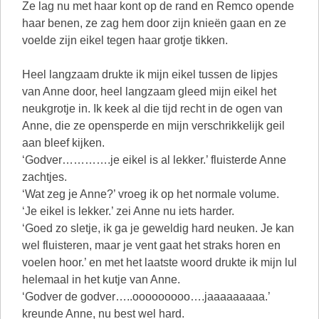
Ze lag nu met haar kont op de rand en Remco opende
haar benen, ze zag hem door zijn knieën gaan en ze
voelde zijn eikel tegen haar grotje tikken.
Heel langzaam drukte ik mijn eikel tussen de lipjes
van Anne door, heel langzaam gleed mijn eikel het
neukgrotje in. Ik keek al die tijd recht in de ogen van
Anne, die ze opensperde en mijn verschrikkelijk geil
aan bleef kijken.
‘Godver………….je eikel is al lekker.’ fluisterde Anne
zachtjes.
‘Wat zeg je Anne?’ vroeg ik op het normale volume.
‘Je eikel is lekker.’ zei Anne nu iets harder.
‘Goed zo sletje, ik ga je geweldig hard neuken. Je kan
wel fluisteren, maar je vent gaat het straks horen en
voelen hoor.’ en met het laatste woord drukte ik mijn lul
helemaal in het kutje van Anne.
‘Godver de godver…..ooooooooo….jaaaaaaaaa.’
kreunde Anne, nu best wel hard.