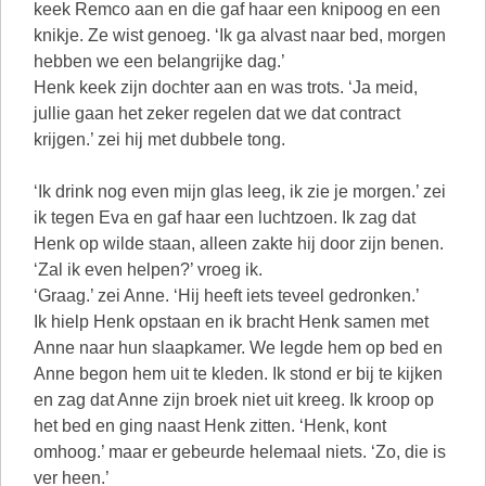
keek Remco aan en die gaf haar een knipoog en een
knikje. Ze wist genoeg. ‘Ik ga alvast naar bed, morgen
hebben we een belangrijke dag.’
Henk keek zijn dochter aan en was trots. ‘Ja meid,
jullie gaan het zeker regelen dat we dat contract
krijgen.’ zei hij met dubbele tong.
‘Ik drink nog even mijn glas leeg, ik zie je morgen.’ zei
ik tegen Eva en gaf haar een luchtzoen. Ik zag dat
Henk op wilde staan, alleen zakte hij door zijn benen.
‘Zal ik even helpen?’ vroeg ik.
‘Graag.’ zei Anne. ‘Hij heeft iets teveel gedronken.’
Ik hielp Henk opstaan en ik bracht Henk samen met
Anne naar hun slaapkamer. We legde hem op bed en
Anne begon hem uit te kleden. Ik stond er bij te kijken
en zag dat Anne zijn broek niet uit kreeg. Ik kroop op
het bed en ging naast Henk zitten. ‘Henk, kont
omhoog.’ maar er gebeurde helemaal niets. ‘Zo, die is
ver heen.’