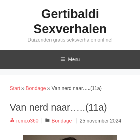
Ga
Gertibaldi
naar
de
Sexverhalen
inhoud
Duizenden gratis seksverhalen online!
Menu
Start
››
Bondage
››
Van nerd naar…..(11a)
Van nerd naar…..(11a)
Categorieën
remco360
Bondage
25 november 2024