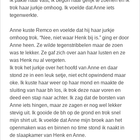
ik pakte haar vast, ik begon haar gelijk te zoenen en ik
trok haar jurkje omhoog. Ik voelde dat Anne iets
tegenwerkte.
Anne kuste Remco en voelde dat hij haar jurkje
omhoog trok. “Nee, niet waar Henk bij is.” ging er door
Anne heen. Ze wilde tegenstribbelen maar de zoen
was te lekker. Ze gaf zich over aan haar lusten en ze
was Henk nu al vergeten.
Ik trok het jurkje over het hoofd van Anne en daar
stond ze in een leuk setje, niet echt opwindend maar
oke. Ik kuste haar weer op haar mond en maakte de
sluiting van haar bh los, ik trok deze naar voren en
deed een stap naar achter. Ik zag dat de borsten van
Anne iets hingen, maar ze zagen er nog wel lekker
stevig uit. Ik gooide de bh op de grond en trok snel
mijn shirt uit. Ik voelde dat Anne mijn broek aan het
openmaken was en binnen no time stond ik naakt in
de slaapkamer van Henk en Anne.