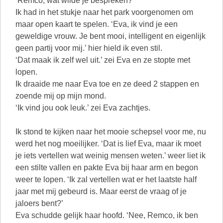
‘Remco, wat wilde je bespreken?’
Ik had in het stukje naar het park voorgenomen om
maar open kaart te spelen. ‘Eva, ik vind je een
geweldige vrouw. Je bent mooi, intelligent en eigenlijk
geen partij voor mij.’ hier hield ik even stil.
‘Dat maak ik zelf wel uit.’ zei Eva en ze stopte met
lopen.
Ik draaide me naar Eva toe en ze deed 2 stappen en
zoende mij op mijn mond.
‘Ik vind jou ook leuk.’ zei Eva zachtjes.
Ik stond te kijken naar het mooie schepsel voor me, nu
werd het nog moeilijker. ‘Dat is lief Eva, maar ik moet
je iets vertellen wat weinig mensen weten.’ weer liet ik
een stilte vallen en pakte Eva bij haar arm en begon
weer te lopen. ‘Ik zal vertellen wat er het laatste half
jaar met mij gebeurd is. Maar eerst de vraag of je
jaloers bent?’
Eva schudde gelijk haar hoofd. ‘Nee, Remco, ik ben