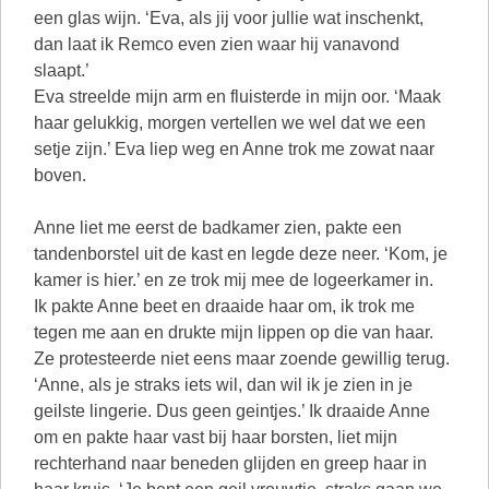
een glas wijn. ‘Eva, als jij voor jullie wat inschenkt,
dan laat ik Remco even zien waar hij vanavond
slaapt.’
Eva streelde mijn arm en fluisterde in mijn oor. ‘Maak
haar gelukkig, morgen vertellen we wel dat we een
setje zijn.’ Eva liep weg en Anne trok me zowat naar
boven.
Anne liet me eerst de badkamer zien, pakte een
tandenborstel uit de kast en legde deze neer. ‘Kom, je
kamer is hier.’ en ze trok mij mee de logeerkamer in.
Ik pakte Anne beet en draaide haar om, ik trok me
tegen me aan en drukte mijn lippen op die van haar.
Ze protesteerde niet eens maar zoende gewillig terug.
‘Anne, als je straks iets wil, dan wil ik je zien in je
geilste lingerie. Dus geen geintjes.’ Ik draaide Anne
om en pakte haar vast bij haar borsten, liet mijn
rechterhand naar beneden glijden en greep haar in