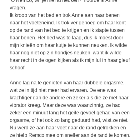
‘O Remco, wil je me nu neuken?’ hoorde ik Anne
vragen.
Ik kroop van het bed en trok Anne aan haar benen
naar het voeteneind. Ik trok ver genoeg om haar kont
op de rand van het bed te krijgen en ik stapte tussen
haar benen. Het bed was te laag, dus ik moest door
mijn knieën om haar kutje te kunnen neuken. Ik wilde
haar nog niet op z’n hondjes neuken, want ik wilde
haar recht in de ogen kijken als ik mijn lul in haar gleuf
schoof.
Anne lag na te genieten van haar dubbele orgasme,
wat ze in tijd niet meer had ervaren. De ene was
krachtiger dan de andere en zeker als die ze met haar
vibrator kreeg. Maar deze was waanzinnig, ze had
zeker een minuut lang het geile gevoel gehad van een
orgasme, of het ook zo lang geduurd had, wist ze niet.
Nu werd ze aan haar voet naar de rand getrokken en
ze hielp Remco mee om sneller aan de rand te komen.