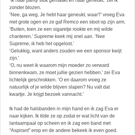
‘Ik haar panty stuk gemaakt en haar geneukt.’ zei ik
zonder blozen.
‘Nee, ga weg. Je hebt haar geneukt, waar?’ vroeg Eva
met grote ogen en ze gaf Remco een stoot op zijn arm.
‘Buiten, toen ze een sigaretje rookte en mij wilde
chanteren.’ Supreme keek mij snel aan. ‘Nee
Supreme, ik heb het opgelost.’
‘Gelukkig, want anders zouden we een sponsor kwijt
zijn.’
‘O, nu weet ik waarom mijn moeder zo verward
binnenkwam, ze moet jullie gezien hebben.’ zei Eva
lichtelijk geschrokken. ‘O en daarom vroeg ze
natuurlijk of je wilde blijven slapen? Nu valt dat
kwartje. Je krijgt bezoek vannacht.’
Ik had de halsbanden in mijn hand en ik zag Eva er
naar kijken. Ik tilde ze op zodat er wat licht van de
lantaarnpaal op scheen en ik zag een band met
“Aspirant” erop en de andere bekeek ik even goed.