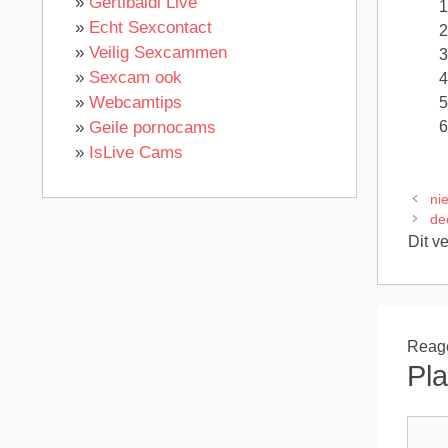
»
Gertibaldi Live
»
Echt Sexcontact
»
Veilig Sexcammen
»
Sexcam ook
»
Webcamtips
»
Geile pornocams
»
IsLive Cams
ni
de
Dit v
Reage
Pla
React