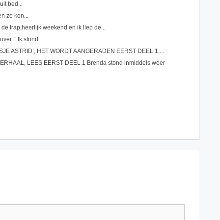
uit bed...
en ze kon...
de trap,heerlijk weekend en ik liep de...
over. ” Ik stond...
USJE ASTRID’, HET WORDT AANGERADEN EERST DEEL 1,...
RHAAL, LEES EERST DEEL 1 Brenda stond inmiddels weer