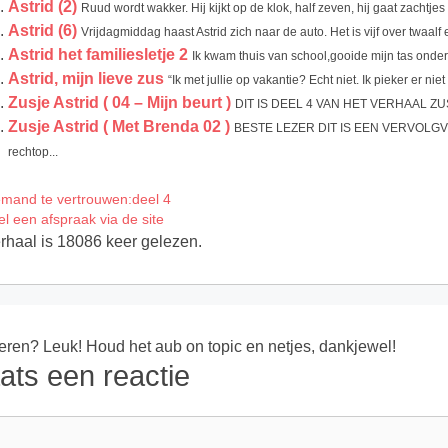
Astrid (2)
Ruud wordt wakker. Hij kijkt op de klok, half zeven, hij gaat zachtjes 
Astrid (6)
Vrijdagmiddag haast Astrid zich naar de auto. Het is vijf over twaalf 
Astrid het familiesletje 2
Ik kwam thuis van school,gooide mijn tas onder 
Astrid, mijn lieve zus
“Ik met jullie op vakantie? Echt niet. Ik pieker er niet 
Zusje Astrid ( 04 – Mijn beurt )
DIT IS DEEL 4 VAN HET VERHAAL Z
Zusje Astrid ( Met Brenda 02 )
BESTE LEZER DIT IS EEN VERVOLGVE
rechtop...
emand te vertrouwen:deel 4
el een afspraak via de site
erhaal is 18086 keer gelezen.
ren? Leuk! Houd het aub on topic en netjes, dankjewel!
ats een reactie
ie