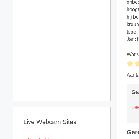
Wat v
Aant
Ge
Lee
Live Webcam Sites
Ger