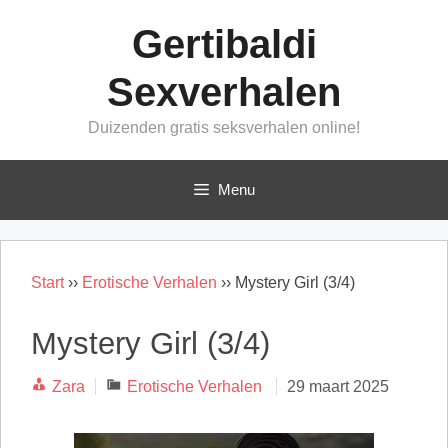
Ga
Gertibaldi
naar
de
Sexverhalen
inhoud
Duizenden gratis seksverhalen online!
Menu
Start
››
Erotische Verhalen
››
Mystery Girl (3/4)
Mystery Girl (3/4)
Categorieën
Zara
Erotische Verhalen
29 maart 2025