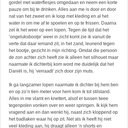
gordel met waterflesjes omgedaan en neem een korte
pauze om bij te drinken. Alles aan me is door en door
nat van het zweet en ik loop met kleding en al het
water in om me af te spoelen en op te frissen. Daarna
zet ik het weer op een lopen. Tegen de tijd dat het
‘ongeluksbootje’ weer in zicht komt zie ik vanuit de
verte dat daar iemand zit, in het zand, leunend tegen
het bootje, gezicht in mijn richting. Omdat die persoon
de zon achter zich heeft zie ik alleen het silhouet maar
naarmate ik dichterbij kom word me duidelijk dat het
Daniël is, hij ‘verraadt’ zich door zijn muts.
Ik ga langzamer lopen naarmate ik dichter bij hem ben
en op zo’n tien meter voor hem kom ik tot stilstand.
Alles in me vlamt en knettert, alsof er tussen twee
tegenpolen vonken over en weer springen. Ik kijk hem
vragend aan en dan wenkt hij, naast zich kloppend op
het badlaken waar hij op zit. Net als ik heeft hij niet
veel kleding aan, hij draagt alleen ‘n shorts en