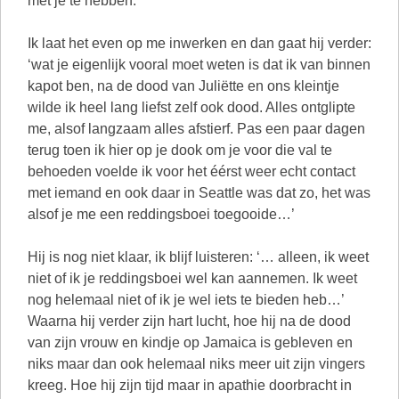
met je te hebben.’
Ik laat het even op me inwerken en dan gaat hij verder:
‘wat je eigenlijk vooral moet weten is dat ik van binnen
kapot ben, na de dood van Juliëtte en ons kleintje
wilde ik heel lang liefst zelf ook dood. Alles ontglipte
me, alsof langzaam alles afstierf. Pas een paar dagen
terug toen ik hier op je dook om je voor die val te
behoeden voelde ik voor het éérst weer echt contact
met iemand en ook daar in Seattle was dat zo, het was
alsof je me een reddingsboei toegooide…’
Hij is nog niet klaar, ik blijf luisteren: ‘… alleen, ik weet
niet of ik je reddingsboei wel kan aannemen. Ik weet
nog helemaal niet of ik je wel iets te bieden heb…’
Waarna hij verder zijn hart lucht, hoe hij na de dood
van zijn vrouw en kindje op Jamaica is gebleven en
niks maar dan ook helemaal niks meer uit zijn vingers
kreeg. Hoe hij zijn tijd maar in apathie doorbracht in