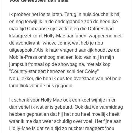
Voor de leeuwen dan maar
Ik probeer het los te laten. Terug in huis douche ik mij
en nog terwijl ik in de ondergaande zon de heerlijke
maaltijd Cubaanse rijst zit te eten die Dolores had
klaargezet komt Holly-Mae aanlopen, wapperend met
de avondkrant: ‘whow, Jenny, wat heb je nóu
uitgespookt!’ Als ik haar vragend aankijk houdt ze de
Mobile-Press omhoog met een foto van mij in mijn
jumpsuit frontaal op de showpagina, met als kop:
”Country-star eert herrezen schilder Coley”
Nou, lekker, die heb ik dus ten overstaan van het hele
land flink voor de bus gegooid.
Ik schenk voor Holly Mae ook een koel wijntje in en
dan vertel ik wat er is gebeurd. Ook dat we vanmiddag
hebben gepraat en dat hij het nou heel moeilijk heeft,
waar ik me dan weer schuldig over voel. Het fijne aan
Holly-Mae is dat ze altijd zo nuchter reageert: ‘nou