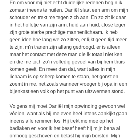
En om voor mij niet echt duidelijke redenen begin ik
zomaar ineens te huilen. Daniël slaat een arm om mijn
schouder en trekt me tegen zich aan. En zo zit ik daar,
in het holletje van zijn arm, huid aan huid, close tegen
zijn grote sterke prachtige mannenlichaam. Ik heb
geen idee hoe lang we zo zitten, er lijkt geen tijd meer
te zijn, m’n tranen zijn allang gedroogd, er is alleen
maar het contact met deze man die ik totaal niet ken
en die me toch zo’n volledig gevoel van bij hem thuis
komen geeft. En meer dan dat, want alles in mijn
lichaam is op scherp komen te staan, het gonst en
zoemt in me, net zoals wanneer vroeger bij opa in een
bijenkast een volk op het punt van uitzwermen stond.
Volgens mij moet Daniël mijn opwinding gewoon wel
vóelen, want als hij me even heel intens aankijkt gaan
ineens alle remmen los. Hij trekt me mee op het
badlaken en voor ik het besef heeft hij mijn beha al
omhoog geschoven en betast hij mijn borsten. Mijn