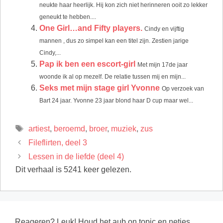
neukte haar heerlijk. Hij kon zich niet herinneren ooit zo lekker
geneukt te hebben....
One Girl…and Fifty players.
Cindy en vijftig
mannen , dus zo simpel kan een titel zijn. Zestien jarige
Cindy,...
Pap ik ben een escort-girl
Met mijn 17de jaar
woonde ik al op mezelf. De relatie tussen mij en mijn...
Seks met mijn stage girl Yvonne
Op verzoek van
Bart 24 jaar. Yvonne 23 jaar blond haar D cup maar wel...
Tags
artiest
,
beroemd
,
broer
,
muziek
,
zus
Fileflirten, deel 3
Lessen in de liefde (deel 4)
Dit verhaal is 5241 keer gelezen.
Reageren? Leuk! Houd het aub on topic en netjes,