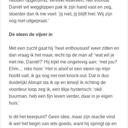
hebben opgeruimd, vertrekt iedereen. Net voordat
Daniël wil wegglippen pak ik zijn hand vast en zeg,
stoerder dan ik me voel: ‘jij niet, jij blijft hier. Wij zijn
nog niet uitgepraat.’
De steen de vijver in
Met een zucht gaat hij ‘heel enthousiast’ weer zitten en
dan vraag ik het maar, recht op de man af: ‘wat wil je
met me, Daniël?’ Hij kijkt me ongelovig aan: ‘met jou?
Ehm… niks hoor.’ Het is alsof er een steen op mijn
hoofd valt, ik ga nog net niet knock-out. Dat is dus
duidelijk! Abrupt sta ik op en terwijl ik richting de
voordeur loop zeg ik, een tikje hysterisch: ‘oké
buurman, heb een fijn leven verder, daar in je eigen
huis.’
Is dit het keerpunt? Geen idee, maar zijn reactie vind
ik wel het begin van iets goeds, want hij springt op en