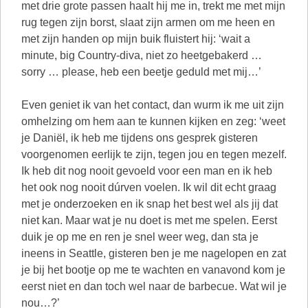
met drie grote passen haalt hij me in, trekt me met mijn
rug tegen zijn borst, slaat zijn armen om me heen en
met zijn handen op mijn buik fluistert hij: ‘wait a
minute, big Country-diva, niet zo heetgebakerd …
sorry … please, heb een beetje geduld met mij…’
Even geniet ik van het contact, dan wurm ik me uit zijn
omhelzing om hem aan te kunnen kijken en zeg: ‘weet
je Daniël, ik heb me tijdens ons gesprek gisteren
voorgenomen eerlijk te zijn, tegen jou en tegen mezelf.
Ik heb dit nog nooit gevoeld voor een man en ik heb
het ook nog nooit dúrven voelen. Ik wil dit echt graag
met je onderzoeken en ik snap het best wel als jij dat
niet kan. Maar wat je nu doet is met me spelen. Eerst
duik je op me en ren je snel weer weg, dan sta je
ineens in Seattle, gisteren ben je me nagelopen en zat
je bij het bootje op me te wachten en vanavond kom je
eerst niet en dan toch wel naar de barbecue. Wat wil je
nou…?’