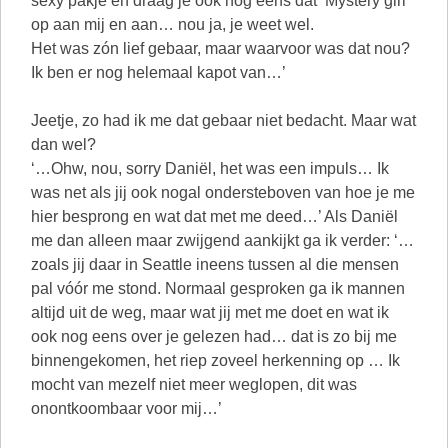
sexy pakje en draag je ook nog eens dat ‘Mystery girl’
op aan mij en aan… nou ja, je weet wel.
Het was zón lief gebaar, maar waarvoor was dat nou?
Ik ben er nog helemaal kapot van…’
Jeetje, zo had ik me dat gebaar niet bedacht. Maar wat
dan wel?
‘…Ohw, nou, sorry Daniël, het was een impuls… Ik
was net als jij ook nogal ondersteboven van hoe je me
hier besprong en wat dat met me deed…’ Als Daniël
me dan alleen maar zwijgend aankijkt ga ik verder: ‘…
zoals jij daar in Seattle ineens tussen al die mensen
pal vóór me stond. Normaal gesproken ga ik mannen
altijd uit de weg, maar wat jij met me doet en wat ik
ook nog eens over je gelezen had… dat is zo bij me
binnengekomen, het riep zoveel herkenning op … Ik
mocht van mezelf niet meer weglopen, dit was
onontkoombaar voor mij…’