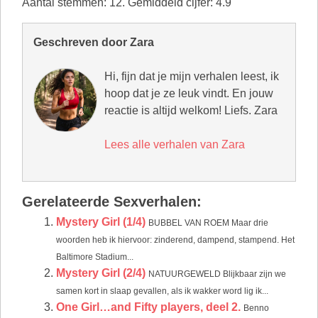
Aantal stemmen:
12
. Gemiddeld cijfer:
4.9
Geschreven door Zara
Hi, fijn dat je mijn verhalen leest, ik
hoop dat je ze leuk vindt. En jouw
reactie is altijd welkom! Liefs. Zara
Lees alle verhalen van Zara
Gerelateerde Sexverhalen:
Mystery Girl (1/4)
BUBBEL VAN ROEM Maar drie
woorden heb ik hiervoor: zinderend, dampend, stampend. Het
Baltimore Stadium...
Mystery Girl (2/4)
NATUURGEWELD Blijkbaar zijn we
samen kort in slaap gevallen, als ik wakker word lig ik...
One Girl…and Fifty players, deel 2.
Benno