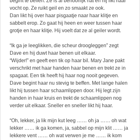
begint te beffen. Ze is al behoorlijk nat en hij likt haar
vocht op. Ze ruikt geil en zo smaakt ze ook.
Dan likt hij over haar pisgaatje naar haar klitje en
sabbelt erop. Zo gaat hij heen en weer tussen haar
grotje en haar klitje. Hij voelt dat ze al geiler wordt.
“Ik ga je leeglikken, die scheur droogleggen” zegt
Dave en hij duwt haar benen uit elkaar.
“Wijder!” en geeft een tik op haar bil. Mary Jane pakt
verschrikt met haar handen haar benen en trekt ze in
spagaat. Een tik heeft hij haar nog nooit gegeven.
Dave begint haar nu stevig te beffen. Met lange halen
likt hij tussen haar schaamlippen door. Hij legt zijn
handen in haar kruis en trekt de schaamlippen nog
verder uit elkaar. Sneller en sneller likt hij haar.
“Oh, lekker, ja lik mijn kut leeg …… oh ja …… oh wat
lekker …… ik ga komen, ja, sabbel op mijn klit …… ja
lekkere vent …… oh wat verwen je me …… ik kom