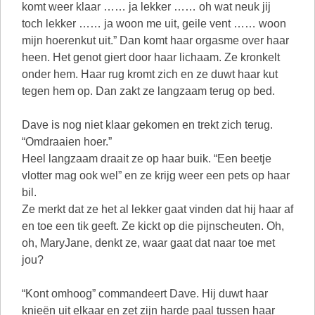
komt weer klaar …… ja lekker …… oh wat neuk jij
toch lekker …… ja woon me uit, geile vent …… woon
mijn hoerenkut uit.” Dan komt haar orgasme over haar
heen. Het genot giert door haar lichaam. Ze kronkelt
onder hem. Haar rug kromt zich en ze duwt haar kut
tegen hem op. Dan zakt ze langzaam terug op bed.
Dave is nog niet klaar gekomen en trekt zich terug.
“Omdraaien hoer.”
Heel langzaam draait ze op haar buik. “Een beetje
vlotter mag ook wel” en ze krijg weer een pets op haar
bil.
Ze merkt dat ze het al lekker gaat vinden dat hij haar af
en toe een tik geeft. Ze kickt op die pijnscheuten. Oh,
oh, MaryJane, denkt ze, waar gaat dat naar toe met
jou?
“Kont omhoog” commandeert Dave. Hij duwt haar
knieën uit elkaar en zet zijn harde paal tussen haar