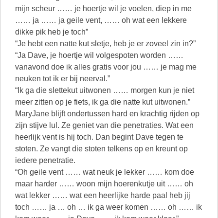
mijn scheur …… je hoertje wil je voelen, diep in me
…… ja …… ja geile vent, …… oh wat een lekkere
dikke pik heb je toch”
“Je hebt een natte kut sletje, heb je er zoveel zin in?”
“Ja Dave, je hoertje wil volgespoten worden ……
vanavond doe ik alles gratis voor jou …… je mag me
neuken tot ik er bij neerval.”
“Ik ga die slettekut uitwonen …… morgen kun je niet
meer zitten op je fiets, ik ga die natte kut uitwonen.”
MaryJane blijft ondertussen hard en krachtig rijden op
zijn stijve lul. Ze geniet van die penetraties. Wat een
heerlijk vent is hij toch. Dan begint Dave tegen te
stoten. Ze vangt die stoten telkens op en kreunt op
iedere penetratie.
“Oh geile vent …… wat neuk je lekker …… kom doe
maar harder …… woon mijn hoerenkutje uit …… oh
wat lekker …… wat een heerlijke harde paal heb jij
toch …… ja … oh … ik ga weer komen …… oh …… ik