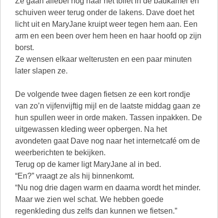
Ze gaan allebei nog naar het toilet in de badkamer en
schuiven weer terug onder de lakens. Dave doet het
licht uit en MaryJane kruipt weer tegen hem aan. Een
arm en een been over hem heen en haar hoofd op zijn
borst.
Ze wensen elkaar welterusten en een paar minuten
later slapen ze.
De volgende twee dagen fietsen ze een kort rondje
van zo’n vijfenvijftig mijl en de laatste middag gaan ze
hun spullen weer in orde maken. Tassen inpakken. De
uitgewassen kleding weer opbergen. Na het
avondeten gaat Dave nog naar het internetcafé om de
weerberichten te bekijken.
Terug op de kamer ligt MaryJane al in bed.
“En?” vraagt ze als hij binnenkomt.
“Nu nog drie dagen warm en daarna wordt het minder.
Maar we zien wel schat. We hebben goede
regenkleding dus zelfs dan kunnen we fietsen.”