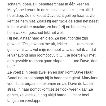
schaamlippen. Hij penetreert haar in één keer en
MaryJane kreunt. In deze positie voelt ze hem altijd
heel diep. Ze merkt dat Dave echt geil op haar is. Zo
kent ze hem niet. Zoals hij een tijdje geleden het beest
in haar wakker maakte, zo heeft zij nu het beest in
hem wakker geschud lijkt het wel.
Hij neukt haar hard en diep. Ze kreunt onder zijn
geweld. “Oh, je woont me uit, lekker …… kom maar
geile vent …… vul mijn roompot …… dat wil ik … dat
je vanavond mijn roompot vult …… je hoertje wil met
een gevulde roompot gaan slapen …… toe Dave, doe
het.”
Ze voelt zijn penis zwellen en dan komt Dave klaar.
Straal na straal pompt hij in haar natte gleuf. MaryJane
voelt haar orgasme opkomen en als Dave de laatste
straal in haar pompt komt ze zelf ook weer klaar. Ze
geniet, ze voelt zijn nog altijd harde lul maar heel
langzaam verslappen.