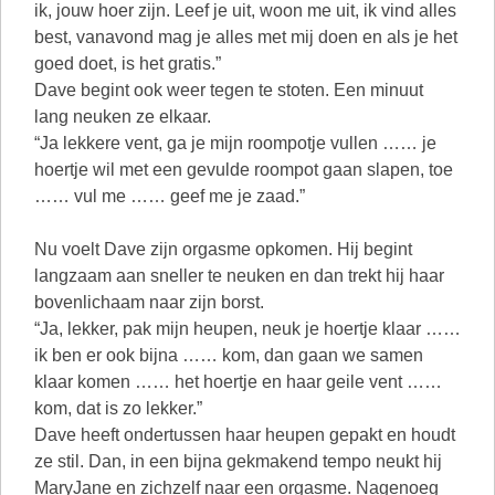
ik, jouw hoer zijn. Leef je uit, woon me uit, ik vind alles
best, vanavond mag je alles met mij doen en als je het
goed doet, is het gratis.”
Dave begint ook weer tegen te stoten. Een minuut
lang neuken ze elkaar.
“Ja lekkere vent, ga je mijn roompotje vullen …… je
hoertje wil met een gevulde roompot gaan slapen, toe
…… vul me …… geef me je zaad.”
Nu voelt Dave zijn orgasme opkomen. Hij begint
langzaam aan sneller te neuken en dan trekt hij haar
bovenlichaam naar zijn borst.
“Ja, lekker, pak mijn heupen, neuk je hoertje klaar ……
ik ben er ook bijna …… kom, dan gaan we samen
klaar komen …… het hoertje en haar geile vent ……
kom, dat is zo lekker.”
Dave heeft ondertussen haar heupen gepakt en houdt
ze stil. Dan, in een bijna gekmakend tempo neukt hij
MaryJane en zichzelf naar een orgasme. Nagenoeg