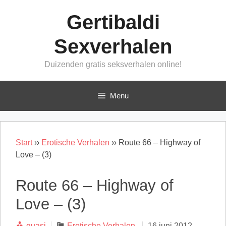
Ga
Gertibaldi
naar
de
Sexverhalen
inhoud
Duizenden gratis seksverhalen online!
Menu
Start
››
Erotische Verhalen
››
Route 66 – Highway of
Love – (3)
Route 66 – Highway of
Love – (3)
Categorieën
quasi
Erotische Verhalen
16 juni 2012