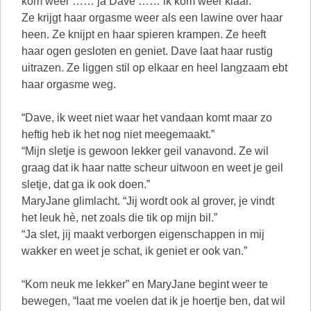
kom weer …… ja Dave …… ik kom weer klaar.”
Ze krijgt haar orgasme weer als een lawine over haar
heen. Ze knijpt en haar spieren krampen. Ze heeft
haar ogen gesloten en geniet. Dave laat haar rustig
uitrazen. Ze liggen stil op elkaar en heel langzaam ebt
haar orgasme weg.
“Dave, ik weet niet waar het vandaan komt maar zo
heftig heb ik het nog niet meegemaakt.”
“Mijn sletje is gewoon lekker geil vanavond. Ze wil
graag dat ik haar natte scheur uitwoon en weet je geil
sletje, dat ga ik ook doen.”
MaryJane glimlacht. “Jij wordt ook al grover, je vindt
het leuk hè, net zoals die tik op mijn bil.”
“Ja slet, jij maakt verborgen eigenschappen in mij
wakker en weet je schat, ik geniet er ook van.”
“Kom neuk me lekker” en MaryJane begint weer te
bewegen, “laat me voelen dat ik je hoertje ben, dat wil