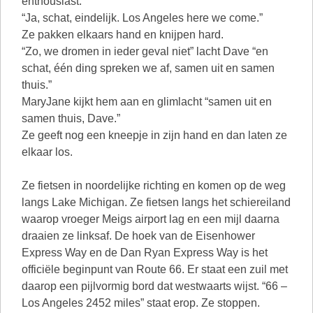
enthousiast.
“Ja, schat, eindelijk. Los Angeles here we come.”
Ze pakken elkaars hand en knijpen hard.
“Zo, we dromen in ieder geval niet” lacht Dave “en
schat, één ding spreken we af, samen uit en samen
thuis.”
MaryJane kijkt hem aan en glimlacht “samen uit en
samen thuis, Dave.”
Ze geeft nog een kneepje in zijn hand en dan laten ze
elkaar los.
Ze fietsen in noordelijke richting en komen op de weg
langs Lake Michigan. Ze fietsen langs het schiereiland
waarop vroeger Meigs airport lag en een mijl daarna
draaien ze linksaf. De hoek van de Eisenhower
Express Way en de Dan Ryan Express Way is het
officiële beginpunt van Route 66. Er staat een zuil met
daarop een pijlvormig bord dat westwaarts wijst. “66 –
Los Angeles 2452 miles” staat erop. Ze stoppen.