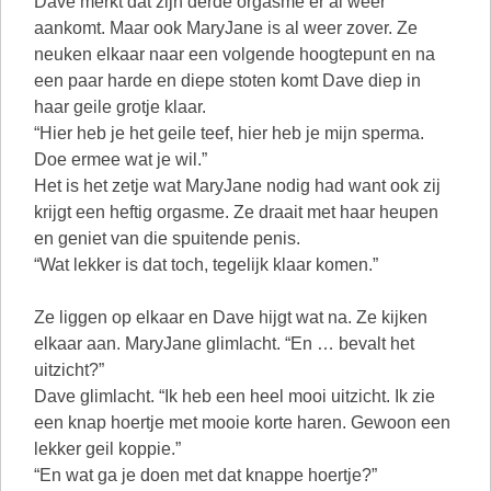
Dave merkt dat zijn derde orgasme er al weer
aankomt. Maar ook MaryJane is al weer zover. Ze
neuken elkaar naar een volgende hoogtepunt en na
een paar harde en diepe stoten komt Dave diep in
haar geile grotje klaar.
“Hier heb je het geile teef, hier heb je mijn sperma.
Doe ermee wat je wil.”
Het is het zetje wat MaryJane nodig had want ook zij
krijgt een heftig orgasme. Ze draait met haar heupen
en geniet van die spuitende penis.
“Wat lekker is dat toch, tegelijk klaar komen.”
Ze liggen op elkaar en Dave hijgt wat na. Ze kijken
elkaar aan. MaryJane glimlacht. “En … bevalt het
uitzicht?”
Dave glimlacht. “Ik heb een heel mooi uitzicht. Ik zie
een knap hoertje met mooie korte haren. Gewoon een
lekker geil koppie.”
“En wat ga je doen met dat knappe hoertje?”