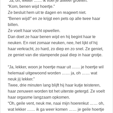
“Ja, oh, lekker …… ik voel je alweer groeien.”
“Kom, benen wijd hoertje.”
Ze besluit hem uit te dagen en reageert niet.
“Benen wijd!” en ze krijgt een pets op alle twee haar
billen.
Ze voelt haar vocht opwellen.
Dan doet ze haar benen wijd en hij begint haar te
neuken. En niet zomaar neuken, nee, het lijkt of hij
haar verkracht, zo hard, zo diep en zo snel. Ze geniet,
ze geniet van die stampende paal diep in haar grotje.
“Ja, lekker, woon je hoertje maar uit …… je hoertje wil
helemaal uitgewoond worden …… ja, oh …… wat
neuk jij lekker.”
Twee, drie minuten lang blijft hij haar kutje teisteren,
haar zenuwen worden tot het uiterste getergd. Ze voelt
haar orgasme langzaam opkomen.
“Oh, geile vent, neuk me, naai mijn hoerenkut …… oh,
wat lekker …… ik ga weer komen …… je geile hoertje