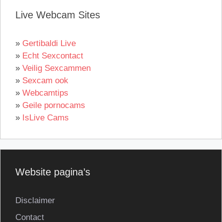
Live Webcam Sites
»
Gertibaldi Live
»
Echt Sexcontact
»
Veilig Sexcammen
»
Sexcam ook
»
Webcamtips
»
Geile pornocams
»
IsLive Cams
Website pagina’s
Disclaimer
Contact