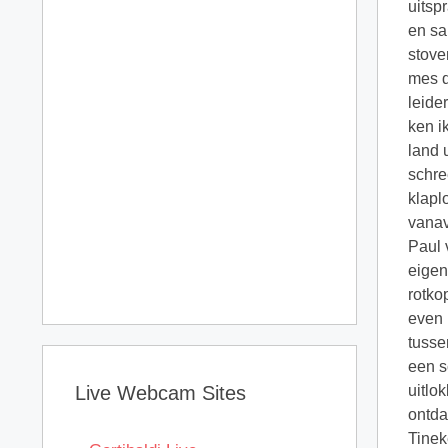
uitsp
en sa
stove
mes d
leide
ken i
land 
schre
klapl
vanav
Paul 
eigen
rotko
even 
tusse
een s
Live Webcam Sites
uitlo
ontda
Tinek