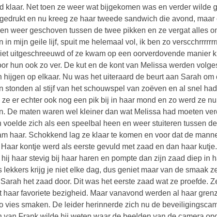
nd klaar. Net toen ze weer wat bijgekomen was en verder wilde g
gedrukt en nu kreeg ze haar tweede sandwich die avond, maar
en weer geschoven tussen de twee pikken en ze vergat alles 
n in mijn geile lijf, spuit me helemaal vol, ik ben zo verscchrrrrrr
iet uitgeschreeuwd of ze kwam op een oorverdovende manier 
oor hun ook zo ver. De kut en de kont van Melissa werden volg
n hijgen op elkaar. Nu was het uiteraard de beurt aan Sarah om
n stonden al stijf van het schouwspel van zoëven en al snel had
 ze er echter ook nog een pik bij in haar mond en zo werd ze nu
n. De maten waren wel kleiner dan wat Melissa had moeten ver
 voelde zich als een speelbal heen en weer stuiteren tussen d
am haar. Schokkend lag ze klaar te komen en voor dat de manne
. Haar kontje werd als eerste gevuld met zaad en dan haar kut
 hij haar stevig bij haar haren en pompte dan zijn zaad diep in 
s lekkers krijg je niet elke dag, dus geniet maar van de smaak 
e Sarah het zaad door. Dit was het eerste zaad wat ze proefde. 
et haar favoriete bezigheid. Maar vanavond werden al haar grenz
zo vies smaken. De leider herinnerde zich nu de beveiligingscam
n van Frank wilde hij weten waar de beelden van de camera op