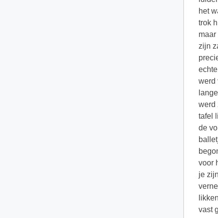
het w
trok 
maar 
zijn 
preci
echte
werd 
lange
werd 
tafel
de vo
balle
begon
voor 
je zi
verne
likke
vast 