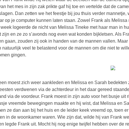
van het mes in zijn zak prikte gaf hij toe en vertelde dat de ca
lagen. Dan zetten we het feestje bij jou thuis verder mannetje, 
r op je computer kunnen laten staan. Zowel Frank als Melissa r
week logeerde de nicht van Melissa Tineke met haar man in hu
 zijn en ze zo s’avonds nog even wat konden bijkletsen. Als Fr
n gaan, zouden zij ook in handen van de mannen vallen. Maar 
 natuurlijk veel te belastend voor de mannen om die niet te wil
omen gingen.
een moest zich weer aankleden en Melissa en Sarah bedekten z
esten verdwenen via de achterdeur in het daar gereed staande b
and via de voordeur. Frank moest in zijn auto voor het busje uit r
usje vreemde bewegingen maakte en hij wist, dat Melissa en Sar
n ze dan aan bij het huis en de leider keek vreemd op, toen er v
n in de woonkamer waren. Wie zijn dat, wilde hij van Frank wet
en legde Frank uit. Mocht hij nog enige twijfel hebben over de 