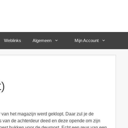
Weblinks
Algemeen
Mijn Account
)
an het magazijn werd geklopt. Daar zul je de
dels van de achterdeur deed en deze opende om zijn
moest bukken voor de deurpost. Echt een reus van een