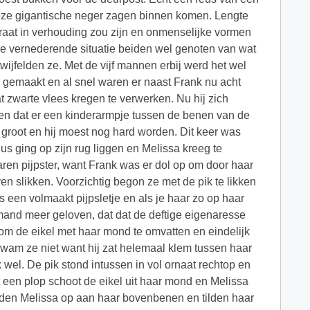
 deze gigantische neger zagen binnen komen. Lengte
paraat in verhouding zou zijn en onmenselijke vormen
e vernederende situatie beiden wel genoten van wat
jfelden ze. Met de vijf mannen erbij werd het wel
s gemaakt en al snel waren er naast Frank nu acht
 zwarte vlees kregen te verwerken. Nu hij zich
en dat er een kinderarmpje tussen de benen van de
 groot en hij moest nog hard worden. Dit keer was
us ging op zijn rug liggen en Melissa kreeg te
ren pijpster, want Frank was er dol op om door haar
en slikken. Voorzichtig begon ze met de pik te likken
s een volmaakt pijpsletje en als je haar zo op haar
mand meer geloven, dat dat de deftige eigenaresse
om de eikel met haar mond te omvatten en eindelijk
kwam ze niet want hij zat helemaal klem tussen haar
el. De pik stond intussen in vol ornaat rechtop en
t een plop schoot de eikel uit haar mond en Melissa
lden Melissa op aan haar bovenbenen en tilden haar