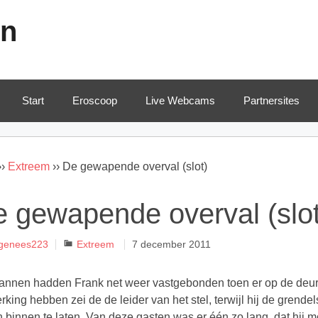
en
Start
Eroscoop
Live Webcams
Partnersites
››
Extreem
››
De gewapende overval (slot)
 gewapende overval (slot
Categorieën
genees223
Extreem
7 december 2011
nnen hadden Frank net weer vastgebonden toen er op de deur v
erking hebben zei de de leider van het stel, terwijl hij de gren
 binnen te laten. Van deze gasten was er één zo lang, dat hij 