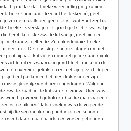
rdat hij merkte dat Tineke weer heftig ging komen
eek Tineke hem aan. Je vindt het lekker hé, geef
n je zei de reus. Ik ben geen racist, wat Paul zegt is
 Tineke. Ik versta je niet goed geil sletje, wat wil je
 die heerlijke dikke zwarte lul van je, geef me een
p in elkaar van ellende. Zijn bloedmooie Tineke
n om meer ook. De reus stopte nu met plagen en met
 spoot hij haar kut vol en door het gebrek aan ruimte
 reus achteruit en zwaarnahijgend bleef Tineke op de
l werd nu overeind getrokken en met zijn gezicht tegen
 pikje beet pakken en het mes drukte onder zijn
kken misselijk ventje werd hem opgedragen. Walgend
de zwarte zaad uit de kut van zijn vrouw likken was
was werd hij overeind getrokken. Ga die man vragen of
ns een echte pik heeft laten voelen was de volgende
oest hij die verkrachter nog bedanken en schoon
acht en werd daarop aan handen en voeten gebonden