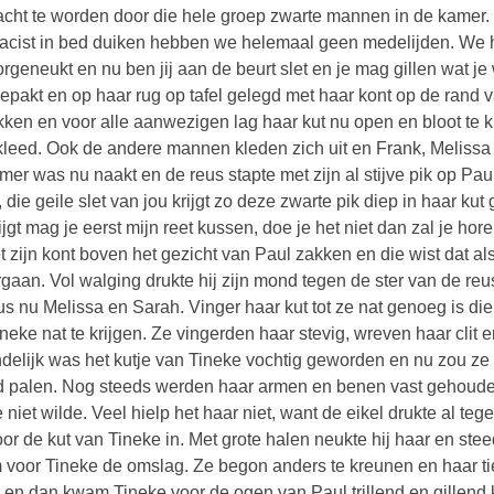
acht te worden door die hele groep zwarte mannen in de kamer. 
racist in bed duiken hebben we helemaal geen medelijden. We h
orgeneukt en nu ben jij aan de beurt slet en je mag gillen wat je 
epakt en op haar rug op tafel gelegd met haar kont op de rand v
kken en voor alle aanwezigen lag haar kut nu open en bloot te ki
kleed. Ook de andere mannen kleden zich uit en Frank, Melissa
mer was nu naakt en de reus stapte met zijn al stijve pik op Pa
, die geile slet van jou krijgt zo deze zwarte pik diep in haar kut 
rijgt mag je eerst mijn reet kussen, doe je het niet dan zal je ho
iet zijn kont boven het gezicht van Paul zakken en die wist dat a
gaan. Vol walging drukte hij zijn mond tegen de ster van de reu
us nu Melissa en Sarah. Vinger haar kut tot ze nat genoeg is di
neke nat te krijgen. Ze vingerden haar stevig, wreven haar clit
ndelijk was het kutje van Tineke vochtig geworden en nu zou ze 
 palen. Nog steeds werden haar armen en benen vast gehouden 
e niet wilde. Veel hielp het haar niet, want de eikel drukte al t
oor de kut van Tineke in. Met grote halen neukte hij haar en st
voor Tineke de omslag. Ze begon anders te kreunen en haar ti
r en dan kwam Tineke voor de ogen van Paul trillend en gillend k