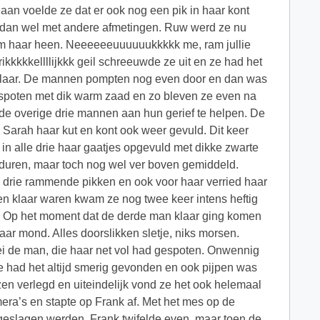
aan voelde ze dat er ook nog een pik in haar kont
 dan wel met andere afmetingen. Ruw werd ze nu
om haar heen. Neeeeeeuuuuuukkkkk me, ram jullie
rrikkkkkellllijkkk geil schreeuwde ze uit en ze had het
klaar. De mannen pompten nog even door en dan was
espoten met dik warm zaad en zo bleven ze even na
 de overige drie mannen aan hun gerief te helpen. De
 Sarah haar kut en kont ook weer gevuld. Dit keer
 in alle drie haar gaatjes opgevuld met dikke zwarte
duren, maar toch nog wel ver boven gemiddeld.
e drie rammende pikken en ook voor haar verried haar
n klaar waren kwam ze nog twee keer intens heftig
je. Op het moment dat de derde man klaar ging komen
haar mond. Alles doorslikken sletje, niks morsen.
zei de man, die haar net vol had gespoten. Onwennig
Ze had het altijd smerig gevonden en ook pijpen was
en verlegd en uiteindelijk vond ze het ook helemaal
era’s en stapte op Frank af. Met het mes op de
geslagen werden. Frank twifelde even, maar toen de