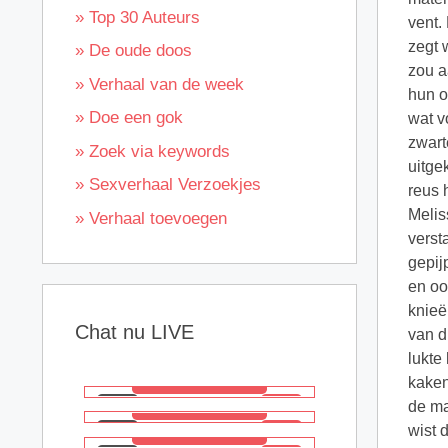
» Top 30 Auteurs
vent.
zegt 
» De oude doos
zou a
» Verhaal van de week
hun o
» Doe een gok
wat v
zwart
» Zoek via keywords
uitge
» Sexverhaal Verzoekjes
reus 
Melis
» Verhaal toevoegen
verst
gepij
en oo
knieë
Chat nu LIVE
van d
lukte
kaken
de ma
wist 