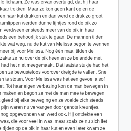
le lichaam. Ze was ervan overtuigd, dat hij haar
 elkaar trekken. Maar ze kon geen kant op en de
en haar kut drukken en dan werd de druk zo groot
haamlippen werden dunne lijntjes rond de pik zo
jn verdween er steeds meer van de pik in haar
teeds een behoorlijk stuk te gaan. De mannen tilden
zakte wat weg, nu de kut van Melissa begon te wennen
 meer bij voor Melissa. Nog één maal tilden de
 zakte ze nu over de pik heen en ze belandde met
a had het niet meegemaakt. Dat laatste stukje had het
oen ze bewusteloos voorover dreigde te vallen. Snel
n te stoten. Voor Melissa was het een gevoel alsof
het. Tot haar eigen verbazing kon de man bewegen in
 van maken en begon ze met de man mee te bewegen.
t gleed bij elke beweging en ze voelde zich steeds
pijn waren nu vervangen door genots kreuntjes.
er nog opgewonden van werd ook. Hij ontdekte een
 was, die voor veel in was, maar zoals ze nu zich liet
rijden op de pik in haar kut en even later kwam ze