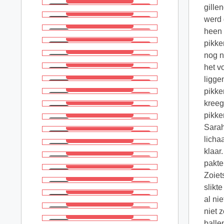
gille
werd 
heen 
pikke
nog n
het v
ligge
pikke
kreeg
pikke
Sarah
licha
klaar
pakte
Zoiet
slikt
al ni
niet 
balle