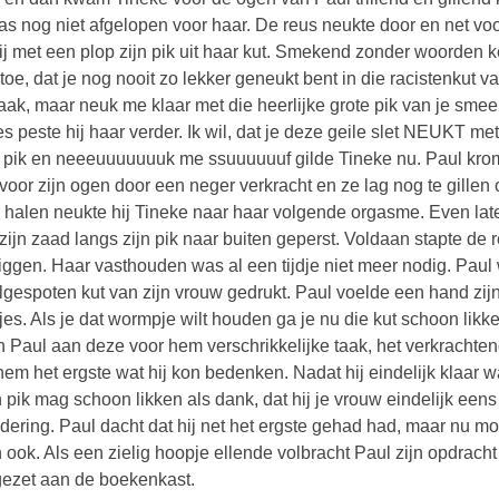
as nog niet afgelopen voor haar. De reus neukte door en net voo
hij met een plop zijn pik uit haar kut. Smekend zonder woorden k
toe, dat je nog nooit zo lekker geneukt bent in die racistenkut va
zaak, maar neuk me klaar met die heerlijke grote pik van je smeekte
es peste hij haar verder. Ik wil, dat je deze geile slet NEUKT met
 pik en neeeuuuuuuuk me ssuuuuuuf gilde Tineke nu. Paul krom
voor zijn ogen door een neger verkracht en ze lag nog te gille
 halen neukte hij Tineke naar haar volgende orgasme. Even later
zijn zaad langs zijn pik naar buiten geperst. Voldaan stapte de
 liggen. Haar vasthouden was al een tijdje niet meer nodig. Pau
lgespoten kut van zijn vrouw gedrukt. Paul voelde een hand zijn
tjes. Als je dat wormpje wilt houden ga je nu die kut schoon li
 Paul aan deze voor hem verschrikkelijke taak, het verkrachten
hem het ergste wat hij kon bedenken. Nadat hij eindelijk klaar 
jn pik mag schoon likken als dank, dat hij je vrouw eindelijk ee
dering. Paul dacht dat hij net het ergste gehad had, maar nu m
n ook. Als een zielig hoopje ellende volbracht Paul zijn opdr
gezet aan de boekenkast.