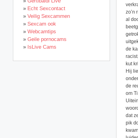
»
Gertibaldi Live
verkr
»
Echt Sexcontact
zo’n 
»
Veilig Sexcammen
al do
»
Sexcam ook
beetg
»
Webcamtips
getro
»
Geile pornocams
uitge
»
IsLive Cams
de ka
racist
kut k
Hij l
onder
de re
om Ti
Uitei
woord
dat z
pik d
kwam 
luide