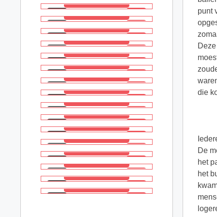
punt 
opges
zomaa
Deze 
moest
zoude
waren
die k
Ieder
De me
het p
het b
kwame
mense
loger