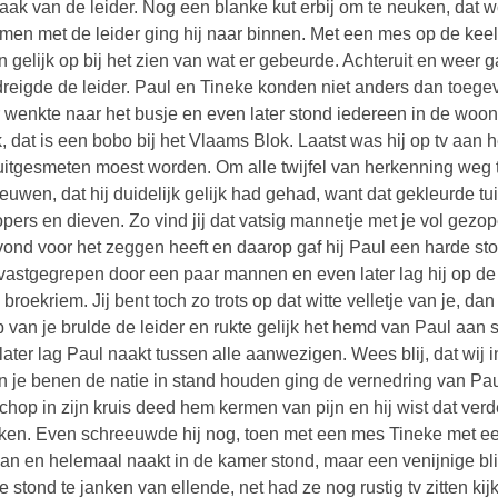
raak van de leider. Nog een blanke kut erbij om te neuken, dat
men met de leider ging hij naar binnen. Met een mes op de kee
n gelijk op bij het zien van wat er gebeurde. Achteruit en weer ga
reigde de leider. Paul en Tineke konden niet anders dan toegev
r wenkte naar het busje en even later stond iedereen in de wo
k, dat is een bobo bij het Vlaams Blok. Laatst was hij op tv aan 
uitgesmeten moest worden. Om alle twijfel van herkenning weg t
euwen, dat hij duidelijk gelijk had gehad, want dat gekleurde t
opers en dieven. Zo vind jij dat vatsig mannetje met je vol gezo
ond voor het zeggen heeft en daarop gaf hij Paul een harde sto
vastgegrepen door een paar mannen en even later lag hij op d
 broekriem. Jij bent toch zo trots op dat witte velletje van je, 
p van je brulde de leider en rukte gelijk het hemd van Paul aan 
later lag Paul naakt tussen alle aanwezigen. Wees blij, dat wij in
n je benen de natie in stand houden ging de vernedring van Pa
chop in zijn kruis deed hem kermen van pijn en hij wist dat ve
kken. Even schreeuwde hij nog, toen met een mes Tineke met e
an en helemaal naakt in de kamer stond, maar een venijnige bli
e stond te janken van ellende, net had ze nog rustig tv zitten ki