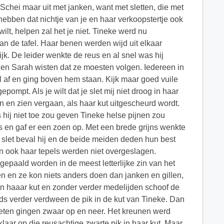
Schei maar uit met janken, want met sletten, die met
ebben dat nichtje van je en haar verkoopstertje ook
wilt, helpen zal het je niet. Tineke werd nu
an de tafel. Haar benen werden wijd uit elkaar
jk. De leider wenkte de reus en al snel was hij
 en Sarah wisten dat ze moesten volgen. Iedereen in
ul af en ging boven hem staan. Kijk maar goed vuile
gepompt. Als je wilt dat je slet mij niet droog in haar
ren en zien vergaan, als haar kut uitgescheurd wordt.
ls hij niet toe zou geven Tineke helse pijnen zou
s en gaf er een zoen op. Met een brede grijns wenkte
e slet beval hij en de beide meiden deden hun best
 en ook haar tepels werden niet overgeslagen.
gepaald worden in de meest letterlijke zin van het
en ze kon niets anders doen dan janken en gillen,
egen haaar kut en zonder verder medelijden schoof de
eeds verder verdween de pik in de kut van Tineke. Dan
eten gingen zwaar op en neer. Het kreunen werd
laar op die reusachtige zwarte pik in haar kut. Maar