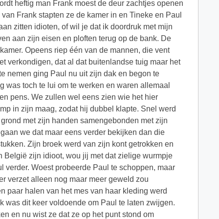
 wordt heftig man Frank moest de deur zachtjes openen
l van Frank stapten ze de kamer in en Tineke en Paul
an zitten idioten, of wil je dat ik doordruk met mijn
en aan zijn eisen en ploften terug op de bank. De
onkamer. Opeens riep één van de mannen, die vent
het verkondigen, dat al dat buitenlandse tuig maar het
e nemen ging Paul nu uit zijn dak en begon te
uig was toch te lui om te werken en waren allemaal
pen pens. We zullen wel eens zien wie het hier
mp in zijn maag, zodat hij dubbel klapte. Snel werd
e grond met zijn handen samengebonden met zijn
dan gaan we dat maar eens verder bekijken dan die
stukken. Zijn broek werd van zijn kont getrokken en
 België zijn idioot, wou jij met dat zielige wurmpje
ul verder. Woest probeerde Paul te schoppen, maar
rder verzet alleen nog maar meer geweld zou
en paar halen van het mes van haar kleding werd
k was dit keer voldoende om Paul te laten zwijgen.
jken en nu wist ze dat ze op het punt stond om