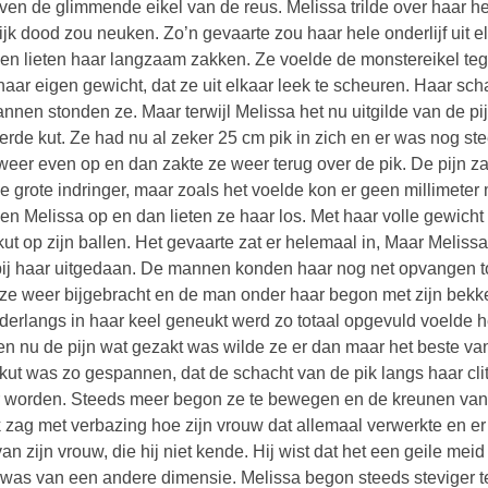
ven de glimmende eikel van de reus. Melissa trilde over haar he
rlijk dood zou neuken. Zo’n gevaarte zou haar hele onderlijf uit
n lieten haar langzaam zakken. Ze voelde de monstereikel teg
haar eigen gewicht, dat ze uit elkaar leek te scheuren. Haar sc
nnen stonden ze. Maar terwijl Melissa het nu uitgilde van de pi
terde kut. Ze had nu al zeker 25 cm pik in zich en er was nog s
weer even op en dan zakte ze weer terug over de pik. De pijn 
e grote indringer, maar zoals het voelde kon er geen millimeter
n Melissa op en dan lieten ze haar los. Met haar volle gewicht
kut op zijn ballen. Het gevaarte zat er helemaal in, Maar Meliss
 bij haar uitgedaan. De mannen konden haar nog net opvangen t
ze weer bijgebracht en de man onder haar begon met zijn bekke
derlangs in haar keel geneukt werd zo totaal opgevuld voelde 
en nu de pijn wat gezakt was wilde ze er dan maar het beste
kut was zo gespannen, dat de schacht van de pik langs haar cli
r worden. Steeds meer begon ze te bewegen en de kreunen van 
 zag met verbazing hoe zijn vrouw dat allemaal verwerkte en 
van zijn vrouw, die hij niet kende. Hij wist dat het een geile meid
was van een andere dimensie. Melissa begon steeds steviger te 