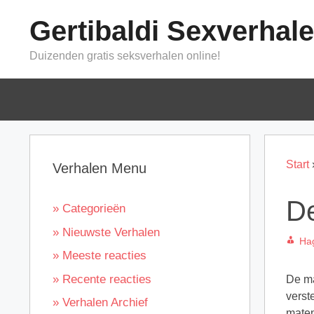
Ga
Gertibaldi Sexverhal
naar
de
Duizenden gratis seksverhalen online!
inhoud
Start
Verhalen Menu
De
» Categorieën
» Nieuwste Verhalen
Ha
» Meeste reacties
» Recente reacties
De ma
verst
» Verhalen Archief
maten