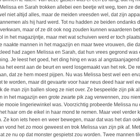
 Melissa en Sarah trokken allebei een beetje wit weg, toen ze
wel niet altijd alles, maar de meiden vreesden wel, dat zijn ap
annemen als hij hard werd. Tot nu hadden ze beiden ondanks d
verkwam, maar of ze dit ook nog zouden kunnen waarderen betwi
ol in het magazijntje, maar met wat schuiven werd er toch plaat
e naakte mannen in het magazijn en maar twee vrouwen, die dat
kleed had zagen Melissa en Sarah, dat hun vrees gegrond was 
hing. Je leest het goed, het ding hing en was al angstaanjagend
sa het eerst aan de beurt en werd losgemaakt van het rek. De re
aan, dat ze hem moest pijpen. Nu was Melissa best wel een erva
pt te worden, maar dit gevaarte voor haar neus deed haar wel ev
k de man zijn ballen sloeg ze niet over. Ze bespeelde zijn pik al
n in het magazijn een grote zwarte pik zag verwennen, zou nie
ie mooie lingeriewinkel was. Voorzichtig probeerde Melissa nu 
 het haar om de eikel in haar mond te nemen. Maar veel verder 
. Ze kon iets heen en weer bewegen, maar dat was het dan ook w
n vond het zo mooi geweest en trok Melissa van zijn pik af. Me
dat ze nu op dat monster gespietst zou worden. Twee mannen ti