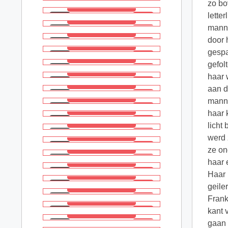
zo bo
lette
manne
door 
gespa
gefol
haar 
aan d
manne
haar 
licht
werd 
ze on
haar 
Haar 
geile
Frank
kant 
gaan 