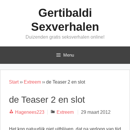
Ga
Gertibaldi
naar
de
Sexverhalen
inhoud
Duizenden gratis seksverhalen online!
Menu
Start
››
Extreem
››
de Teaser 2 en slot
de Teaser 2 en slot
Categorieën
Hagenees223
Extreem
29 maart 2012
Het kon natuurlijk niet uitblijven, dat na verloop van tijd