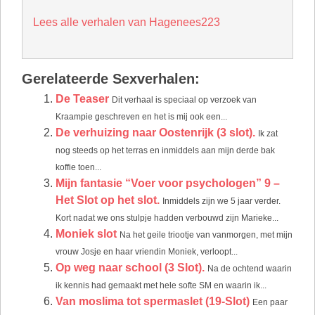
Lees alle verhalen van Hagenees223
Gerelateerde Sexverhalen:
De Teaser
Dit verhaal is speciaal op verzoek van
Kraampie geschreven en het is mij ook een...
De verhuizing naar Oostenrijk (3 slot).
Ik zat
nog steeds op het terras en inmiddels aan mijn derde bak
koffie toen...
Mijn fantasie “Voer voor psychologen” 9 –
Het Slot op het slot.
Inmiddels zijn we 5 jaar verder.
Kort nadat we ons stulpje hadden verbouwd zijn Marieke...
Moniek slot
Na het geile triootje van vanmorgen, met mijn
vrouw Josje en haar vriendin Moniek, verloopt...
Op weg naar school (3 Slot).
Na de ochtend waarin
ik kennis had gemaakt met hele softe SM en waarin ik...
Van moslima tot spermaslet (19-Slot)
Een paar