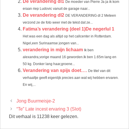
De verandering dl1
De moeder van Pierre Ja ja ik kom
eraan riep Ludovic vanuit de garage naar...
De verandering dl2
DE VERANDERING dl 2 Meteen
verzond ze de foto weer met de tekst dat ze...
Fatima’s verandering (deel 1)De negerlul 1
Het was een dag als altijd op het callcenter in Rotterdam.
Nigel,een Surinaamse jongen van...
verandering in mijn lichaam
Ik ben
alexandra,vorige maand 16 geworden.Ik ben 1.65m lang en
50 kg. Donker lang haar,groene...
Verandering van spijs doet….
De titel van dit
verhaaltje geeft eigenlijk precies aan wat wij hebben ervaren.
En wij,...
Jong Buurmeisje-2
“Te” Late incest ervaring 3 (Slot)
Dit verhaal is 11238 keer gelezen.