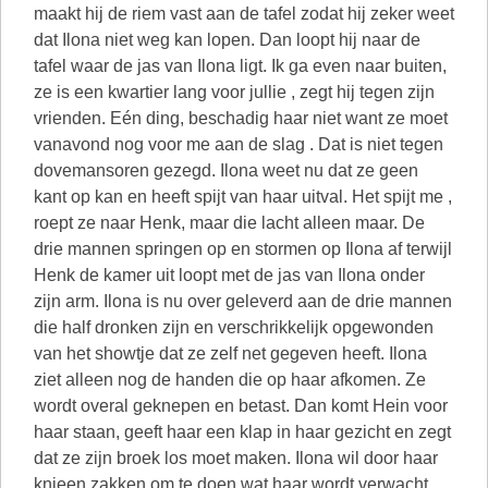
maakt hij de riem vast aan de tafel zodat hij zeker weet
dat Ilona niet weg kan lopen. Dan loopt hij naar de
tafel waar de jas van Ilona ligt. Ik ga even naar buiten,
ze is een kwartier lang voor jullie , zegt hij tegen zijn
vrienden. Eén ding, beschadig haar niet want ze moet
vanavond nog voor me aan de slag . Dat is niet tegen
dovemansoren gezegd. Ilona weet nu dat ze geen
kant op kan en heeft spijt van haar uitval. Het spijt me ,
roept ze naar Henk, maar die lacht alleen maar. De
drie mannen springen op en stormen op Ilona af terwijl
Henk de kamer uit loopt met de jas van Ilona onder
zijn arm. Ilona is nu over geleverd aan de drie mannen
die half dronken zijn en verschrikkelijk opgewonden
van het showtje dat ze zelf net gegeven heeft. Ilona
ziet alleen nog de handen die op haar afkomen. Ze
wordt overal geknepen en betast. Dan komt Hein voor
haar staan, geeft haar een klap in haar gezicht en zegt
dat ze zijn broek los moet maken. Ilona wil door haar
knieen zakken om te doen wat haar wordt verwacht.