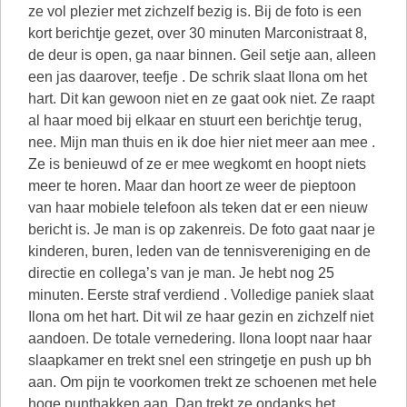
ze vol plezier met zichzelf bezig is. Bij de foto is een
kort berichtje gezet, over 30 minuten Marconistraat 8,
de deur is open, ga naar binnen. Geil setje aan, alleen
een jas daarover, teefje . De schrik slaat Ilona om het
hart. Dit kan gewoon niet en ze gaat ook niet. Ze raapt
al haar moed bij elkaar en stuurt een berichtje terug,
nee. Mijn man thuis en ik doe hier niet meer aan mee .
Ze is benieuwd of ze er mee wegkomt en hoopt niets
meer te horen. Maar dan hoort ze weer de pieptoon
van haar mobiele telefoon als teken dat er een nieuw
bericht is. Je man is op zakenreis. De foto gaat naar je
kinderen, buren, leden van de tennisvereniging en de
directie en collega’s van je man. Je hebt nog 25
minuten. Eerste straf verdiend . Volledige paniek slaat
Ilona om het hart. Dit wil ze haar gezin en zichzelf niet
aandoen. De totale vernedering. Ilona loopt naar haar
slaapkamer en trekt snel een stringetje en push up bh
aan. Om pijn te voorkomen trekt ze schoenen met hele
hoge punthakken aan. Dan trekt ze ondanks het