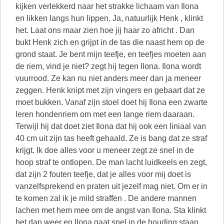
kijken verlekkerd naar het strakke lichaam van Ilona
en likken langs hun lippen. Ja, natuurlijk Henk , klinkt
het. Laat ons maar zien hoe jij haar zo africht . Dan
bukt Henk zich en grijpt in de tas die naast hem op de
grond staat. Je bent mijn teefje, en teefjes moeten aan
de riem, vind je niet? zegt hij tegen Ilona. Ilona wordt
vuurrood. Ze kan nu niet anders meer dan ja meneer
zeggen. Henk knipt met zijn vingers en gebaart dat ze
moet bukken. Vanaf zijn stoel doet hij Ilona een zwarte
leren hondenriem om met een lange riem daaraan.
Terwijl hij dat doet ziet Ilona dat hij ook een liniaal van
40 cm uit zijn tas heeft gehaald. Ze is bang dat ze straf
krijgt. Ik doe alles voor u meneer zegt ze snel in de
hoop straf te ontlopen. De man lacht luidkeels en zegt,
dat zijn 2 fouten teefje, dat je alles voor mij doet is
vanzelfsprekend en praten uit jezelf mag niet. Om er in
te komen zal ik je mild straffen . De andere mannen
lachen met hem mee om de angst van Ilona. Sta klinkt
het dan weer en Ilona gaat snel in de houding staan.