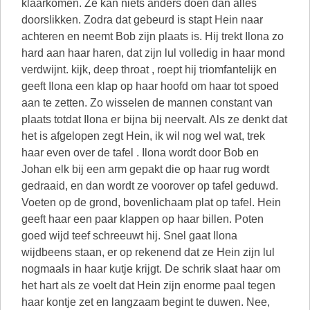
klaarkomen. Ze kan niets anders doen dan alles
doorslikken. Zodra dat gebeurd is stapt Hein naar
achteren en neemt Bob zijn plaats is. Hij trekt Ilona zo
hard aan haar haren, dat zijn lul volledig in haar mond
verdwijnt. kijk, deep throat , roept hij triomfantelijk en
geeft Ilona een klap op haar hoofd om haar tot spoed
aan te zetten. Zo wisselen de mannen constant van
plaats totdat Ilona er bijna bij neervalt. Als ze denkt dat
het is afgelopen zegt Hein, ik wil nog wel wat, trek
haar even over de tafel . Ilona wordt door Bob en
Johan elk bij een arm gepakt die op haar rug wordt
gedraaid, en dan wordt ze voorover op tafel geduwd.
Voeten op de grond, bovenlichaam plat op tafel. Hein
geeft haar een paar klappen op haar billen. Poten
goed wijd teef schreeuwt hij. Snel gaat Ilona
wijdbeens staan, er op rekenend dat ze Hein zijn lul
nogmaals in haar kutje krijgt. De schrik slaat haar om
het hart als ze voelt dat Hein zijn enorme paal tegen
haar kontje zet en langzaam begint te duwen. Nee,