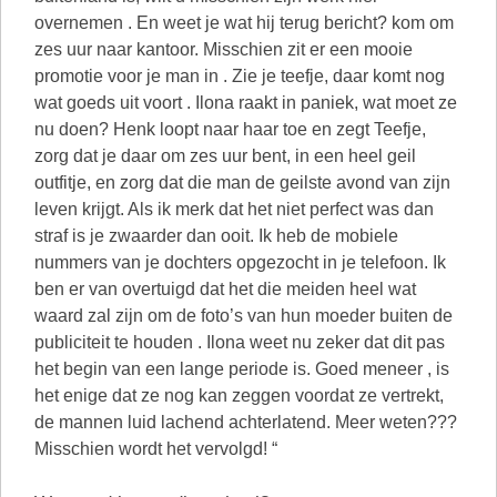
overnemen . En weet je wat hij terug bericht? kom om
zes uur naar kantoor. Misschien zit er een mooie
promotie voor je man in . Zie je teefje, daar komt nog
wat goeds uit voort . Ilona raakt in paniek, wat moet ze
nu doen? Henk loopt naar haar toe en zegt Teefje,
zorg dat je daar om zes uur bent, in een heel geil
outfitje, en zorg dat die man de geilste avond van zijn
leven krijgt. Als ik merk dat het niet perfect was dan
straf is je zwaarder dan ooit. Ik heb de mobiele
nummers van je dochters opgezocht in je telefoon. Ik
ben er van overtuigd dat het die meiden heel wat
waard zal zijn om de foto’s van hun moeder buiten de
publiciteit te houden . Ilona weet nu zeker dat dit pas
het begin van een lange periode is. Goed meneer , is
het enige dat ze nog kan zeggen voordat ze vertrekt,
de mannen luid lachend achterlatend. Meer weten???
Misschien wordt het vervolgd! “