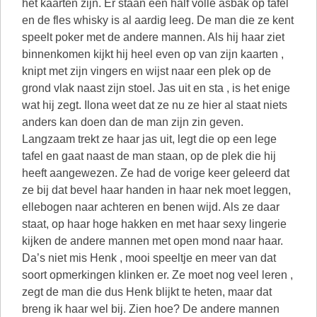
het kaarten zijn. Er staan een half volle asbak op tafel
en de fles whisky is al aardig leeg. De man die ze kent
speelt poker met de andere mannen. Als hij haar ziet
binnenkomen kijkt hij heel even op van zijn kaarten ,
knipt met zijn vingers en wijst naar een plek op de
grond vlak naast zijn stoel. Jas uit en sta , is het enige
wat hij zegt. Ilona weet dat ze nu ze hier al staat niets
anders kan doen dan de man zijn zin geven.
Langzaam trekt ze haar jas uit, legt die op een lege
tafel en gaat naast de man staan, op de plek die hij
heeft aangewezen. Ze had de vorige keer geleerd dat
ze bij dat bevel haar handen in haar nek moet leggen,
ellebogen naar achteren en benen wijd. Als ze daar
staat, op haar hoge hakken en met haar sexy lingerie
kijken de andere mannen met open mond naar haar.
Da’s niet mis Henk , mooi speeltje en meer van dat
soort opmerkingen klinken er. Ze moet nog veel leren ,
zegt de man die dus Henk blijkt te heten, maar dat
breng ik haar wel bij. Zien hoe? De andere mannen