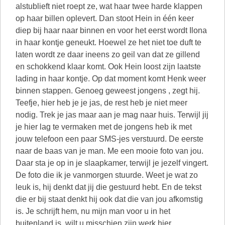
alstublieft niet roept ze, wat haar twee harde klappen
op haar billen oplevert. Dan stoot Hein in één keer
diep bij haar naar binnen en voor het eerst wordt Ilona
in haar kontje geneukt. Hoewel ze het niet toe duft te
laten wordt ze daar ineens zo geil van dat ze gillend
en schokkend klaar komt. Ook Hein loost zijn laatste
lading in haar kontje. Op dat moment komt Henk weer
binnen stappen. Genoeg geweest jongens , zegt hij.
Teefje, hier heb je je jas, de rest heb je niet meer
nodig. Trek je jas maar aan je mag naar huis. Terwijl jij
je hier lag te vermaken met de jongens heb ik met
jouw telefoon een paar SMS-jes verstuurd. De eerste
naar de baas van je man. Me een mooie foto van jou.
Daar sta je op in je slaapkamer, terwijl je jezelf vingert.
De foto die ik je vanmorgen stuurde. Weet je wat zo
leuk is, hij denkt dat jij die gestuurd hebt. En de tekst
die er bij staat denkt hij ook dat die van jou afkomstig
is. Je schrijft hem, nu mijn man voor u in het
buitenland is, wilt u misschien zijn werk hier