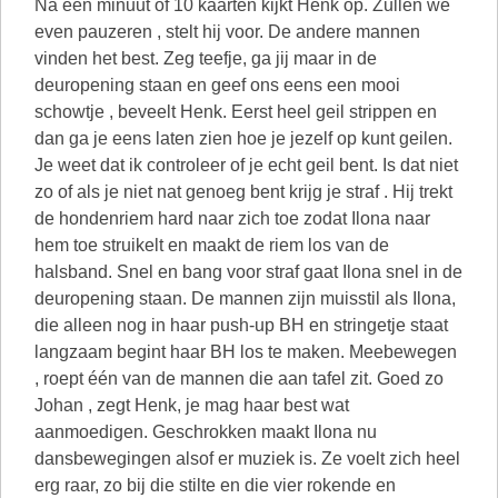
Na een minuut of 10 kaarten kijkt Henk op. Zullen we
even pauzeren , stelt hij voor. De andere mannen
vinden het best. Zeg teefje, ga jij maar in de
deuropening staan en geef ons eens een mooi
schowtje , beveelt Henk. Eerst heel geil strippen en
dan ga je eens laten zien hoe je jezelf op kunt geilen.
Je weet dat ik controleer of je echt geil bent. Is dat niet
zo of als je niet nat genoeg bent krijg je straf . Hij trekt
de hondenriem hard naar zich toe zodat Ilona naar
hem toe struikelt en maakt de riem los van de
halsband. Snel en bang voor straf gaat Ilona snel in de
deuropening staan. De mannen zijn muisstil als Ilona,
die alleen nog in haar push-up BH en stringetje staat
langzaam begint haar BH los te maken. Meebewegen
, roept één van de mannen die aan tafel zit. Goed zo
Johan , zegt Henk, je mag haar best wat
aanmoedigen. Geschrokken maakt Ilona nu
dansbewegingen alsof er muziek is. Ze voelt zich heel
erg raar, zo bij die stilte en die vier rokende en