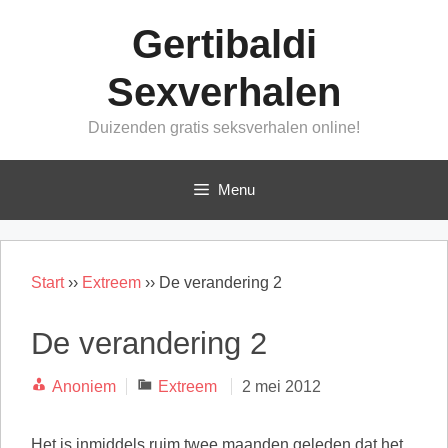
Ga
Gertibaldi
naar
de
Sexverhalen
inhoud
Duizenden gratis seksverhalen online!
Menu
Start
››
Extreem
››
De verandering 2
De verandering 2
Categorieën
Anoniem
Extreem
2 mei 2012
Het is inmiddels ruim twee maanden geleden dat het