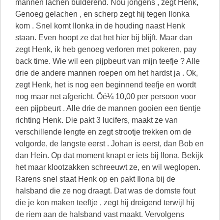
mannen lachen bulderend. Nou jongens , zegt Henk,
Genoeg gelachen , en scherp zegt hij tegen Ilonka
kom . Snel komt Ilonka in de houding naast Henk
staan. Even hoopt ze dat het hier bij blijft. Maar dan
zegt Henk, ik heb genoeg verloren met pokeren, pay
back time. Wie wil een pijpbeurt van mijn teefje ? Alle
drie de andere mannen roepen om het hardst ja . Ok,
zegt Henk, het is nog een beginnend teefje en wordt
nog maar net afgericht. Ôé¼ 10,00 per persoon voor
een pijpbeurt . Alle drie de mannen gooien een tientje
richting Henk. Die pakt 3 lucifers, maakt ze van
verschillende lengte en zegt strootje trekken om de
volgorde, de langste eerst . Johan is eerst, dan Bob en
dan Hein. Op dat moment knapt er iets bij Ilona. Bekijk
het maar klootzakken schreeuwt ze, en wil weglopen.
Rarens snel staat Henk op en pakt Ilona bij de
halsband die ze nog draagt. Dat was de domste fout
die je kon maken teeftje , zegt hij dreigend terwijl hij
de riem aan de halsband vast maakt. Vervolgens