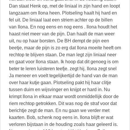
Dan staat Henk op, met de liniaal in zijn hand en loopt
langzaam om Ilona heen. Plotseling haalt hij hard en
fel uit. De liniaal laat een striem achter op de billen
van Ilona. En nog eens en nog eens . Ilona houdt het
haast niet meer van de pijn. Dan haalt de man weer
uit, nu op haar borsten. De BH dempt de pijn een
beetje, maar de pijn is zo erg dat Ilona moeite heeft om
rechtop te blijven staan. De man legt zijn liniaal neer
en gaat voor Ilona staan. Ik hoop dat dit genoeg is om
beter te leren luisteren teefje. zegt hij. Ilona zegt snel
Ja meneer en voelt tegelijkertijd de hand van de man
over haar kutje gaan. Plotseling pakt hij haar clitje
tussen duim en wijsvinger en knijpt er hard in. Nu
krimpt Ilona in elkaar maar wordt onmiddellijk door de
riem rechtop getrokken. Dit was nog de straf voor dat
berichtje zegt de man. En nu gaan we verder met
kaarten. Bob, schenk nog eens in. Ilona blijft er wat
verloren bijstaan in de houding zoals haar geleerd is.