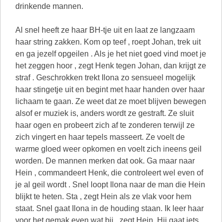
drinkende mannen.
Al snel heeft ze haar BH-tje uit en laat ze langzaam
haar string zakken. Kom op teef , roept Johan, trek uit
en ga jezelf opgeilen . Als je het niet goed vind moet je
het zeggen hoor , zegt Henk tegen Johan, dan krijgt ze
straf . Geschrokken trekt Ilona zo sensueel mogelijk
haar stingetje uit en begint met haar handen over haar
lichaam te gaan. Ze weet dat ze moet blijven bewegen
alsof er muziek is, anders wordt ze gestraft. Ze sluit
haar ogen en probeert zich af te zonderen terwijl ze
zich vingert en haar tepels masseert. Ze voelt de
warme gloed weer opkomen en voelt zich ineens geil
worden. De mannen merken dat ook. Ga maar naar
Hein , commandeert Henk, die controleert wel even of
je al geil wordt . Snel loopt Ilona naar de man die Hein
blijkt te heten. Sta , zegt Hein als ze vlak voor hem
staat. Snel gaat Ilona in de houding staan. Ik leer haar
voor het gemak even wat bij , zegt Hein. Hij gaat iets