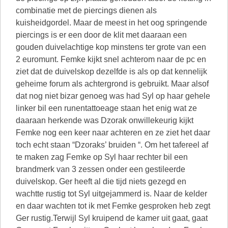
combinatie met de piercings dienen als
kuisheidgordel. Maar de meest in het oog springende
piercings is er een door de klit met daaraan een
gouden duivelachtige kop minstens ter grote van een
2 euromunt. Femke kijkt snel achterom naar de pc en
ziet dat de duivelskop dezelfde is als op dat kennelijk
geheime forum als achtergrond is gebruikt. Maar alsof
dat nog niet bizar genoeg was had Syl op haar gehele
linker bil een runentattoeage staan het enig wat ze
daaraan herkende was Dzorak onwillekeurig kijkt
Femke nog een keer naar achteren en ze ziet het daar
toch echt staan “Dzoraks’ bruiden “. Om het tafereel af
te maken zag Femke op Syl haar rechter bil een
brandmerk van 3 zessen onder een gestileerde
duivelskop. Ger heeft al die tijd niets gezegd en
wachtte rustig tot Syl uitgejammerd is. Naar de kelder
en daar wachten tot ik met Femke gesproken heb zegt
Ger rustig.Terwijl Syl kruipend de kamer uit gaat, gaat