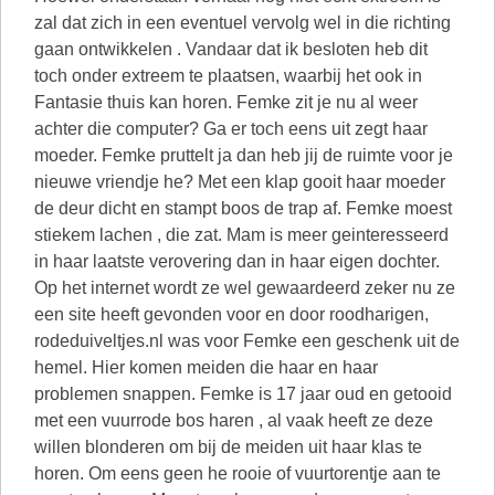
zal dat zich in een eventuel vervolg wel in die richting
gaan ontwikkelen . Vandaar dat ik besloten heb dit
toch onder extreem te plaatsen, waarbij het ook in
Fantasie thuis kan horen. Femke zit je nu al weer
achter die computer? Ga er toch eens uit zegt haar
moeder. Femke pruttelt ja dan heb jij de ruimte voor je
nieuwe vriendje he? Met een klap gooit haar moeder
de deur dicht en stampt boos de trap af. Femke moest
stiekem lachen , die zat. Mam is meer geinteresseerd
in haar laatste verovering dan in haar eigen dochter.
Op het internet wordt ze wel gewaardeerd zeker nu ze
een site heeft gevonden voor en door roodharigen,
rodeduiveltjes.nl was voor Femke een geschenk uit de
hemel. Hier komen meiden die haar en haar
problemen snappen. Femke is 17 jaar oud en getooid
met een vuurrode bos haren , al vaak heeft ze deze
willen blonderen om bij de meiden uit haar klas te
horen. Om eens geen he rooie of vuurtorentje aan te