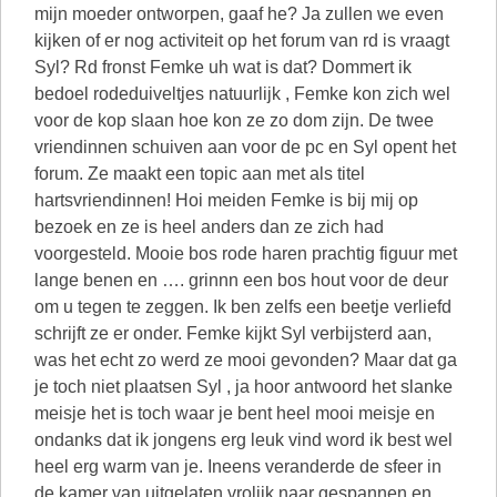
mijn moeder ontworpen, gaaf he? Ja zullen we even
kijken of er nog activiteit op het forum van rd is vraagt
Syl? Rd fronst Femke uh wat is dat? Dommert ik
bedoel rodeduiveltjes natuurlijk , Femke kon zich wel
voor de kop slaan hoe kon ze zo dom zijn. De twee
vriendinnen schuiven aan voor de pc en Syl opent het
forum. Ze maakt een topic aan met als titel
hartsvriendinnen! Hoi meiden Femke is bij mij op
bezoek en ze is heel anders dan ze zich had
voorgesteld. Mooie bos rode haren prachtig figuur met
lange benen en …. grinnn een bos hout voor de deur
om u tegen te zeggen. Ik ben zelfs een beetje verliefd
schrijft ze er onder. Femke kijkt Syl verbijsterd aan,
was het echt zo werd ze mooi gevonden? Maar dat ga
je toch niet plaatsen Syl , ja hoor antwoord het slanke
meisje het is toch waar je bent heel mooi meisje en
ondanks dat ik jongens erg leuk vind word ik best wel
heel erg warm van je. Ineens veranderde de sfeer in
de kamer van uitgelaten vrolijk naar gespannen en