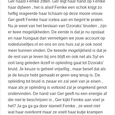
Ger naast Femke zitten. Ger legt haar hand op Femke
haar dijbeen , het is alsof Femke een schok krijgt zo
heftig reageerde haar lichaam op deze mooie vrouw.
Ger geeft Femke haar icetea aan en begint te praten.
Nu je weet van het bestaan van Dzoraks’ bruiden , zijn
er twee mogelijkheden. De eerste is dat je nu opstaat
en naar huisgaat dan vernietigen we jouw account op
rodeduiveltjes.nl en ons en ons huis zal je ook nooit
meer kunnen vinden. De tweede mogelijkheid is dat je
de rest van je leven bij ons blijft en ook net als Syl en
ooit lang geleden ikzelf in opleiding gaat tot Dzoraks’
bruid. Je keuze is geheel vrijwillig , maar besef dat als
je de keuze hebt gemaakt er geen weg terug is. De
opleiding tot bruid is zwaar en zal veel van je eisen ,
maar als je opleiding is voltooid zal je ongekend genot
ondervinden. De hand van Ger geeft nu een energie af
die niet te beschrijven is , Ger kijkt Femke aan voel je
het? Ja ga ga ga door stamelt Femke , ze weet niet
wat haar overkomt maar ze voelt haar kutje krampen