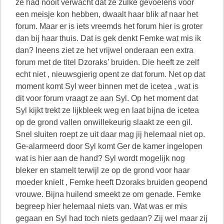
ze had nooit verwacht dat ze zulke gevoelens voor
een meisje kon hebben, dwaalt haar blik af naar het
forum. Maar er is iets vreemds het forum hier is groter
dan bij haar thuis. Dat is gek denkt Femke wat mis ik
dan? Ineens ziet ze het vrijwel onderaan een extra
forum met de titel Dzoraks’ bruiden. Die heeft ze zelf
echt niet , nieuwsgierig opent ze dat forum. Net op dat
moment komt Syl weer binnen met de icetea , wat is
dit voor forum vraagt ze aan Syl. Op het moment dat
Syl kijkt trekt ze lijkbleek weg en laat bijna de icetea
op de grond vallen onwillekeurig slaakt ze een gil.
Snel sluiten roept ze uit daar mag jij helemaal niet op.
Ge-alarmeerd door Syl komt Ger de kamer ingelopen
wat is hier aan de hand? Syl wordt mogelijk nog
bleker en stamelt terwijl ze op de grond voor haar
moeder knielt , Femke heeft Dzoraks bruiden geopend
vrouwe. Bijna huilend smeekt ze om genade. Femke
begreep hier helemaal niets van. Wat was er mis
gegaan en Syl had toch niets gedaan? Zij wel maar zij