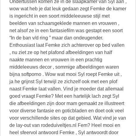
Ondertussen komen ze in de slaapkamer van Syl aan ,
wow wat heb je dat leuk gedaan zegt Femke de kamer
is ingericht in een soort middeleeuwse stijl met
beelden van schaarsgeklede mannen en vrouwen ,
net alsof ze in een fantasiefilm was gestapt een soort
“In de ban v/d ring ” maar dan ondeugender.
Enthousiast laat Femke zich achterover op bed vallen
, nu ziet ze op het plafond afbeeldingen van half
naakte mannen en vrouwen in een prachtig
middeleeuws decor , sommige afbeeldingen waren
bijna softporno . Wow wat mooi Syl roept Femke uit ,
ja he grijnst Syl terwijl ze zichzelf ook met een plof
naast Femke laat vallen. Vind je moeder dat allemaal
goed vraagt Femke? Met een hartelijk lach zegt Syl
die afbeeldingen zijn door mam gemaakt ze illustreert
voor diverse fantasie en goticbladen en doet ook veel
voor verschillende sites op dat gebied. Wat vind je van
de lay-out van rodeduiveltjes.nl Fem? Heel mooi en
heel sfeervol antwoord Femke , Syl antwoordt door