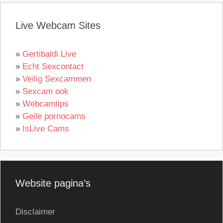
Live Webcam Sites
»
Gertibaldi Live
»
Echt Sexcontact
»
Veilig Sexcammen
»
Sexcam ook
»
Webcamtips
»
Geile pornocams
»
IsLive Cams
Website pagina’s
Disclaimer