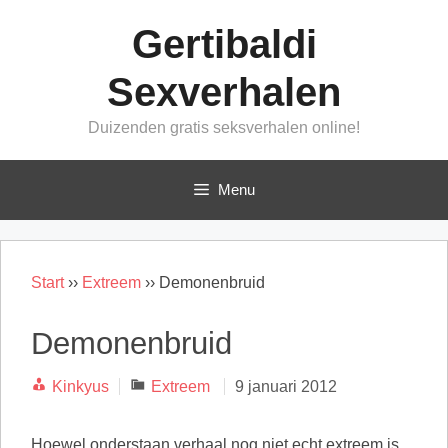
Ga
Gertibaldi
naar
de
Sexverhalen
inhoud
Duizenden gratis seksverhalen online!
Menu
Start
››
Extreem
››
Demonenbruid
Demonenbruid
Categorieën
Kinkyus
Extreem
9 januari 2012
Hoewel onderstaan verhaal nog niet echt extreem is