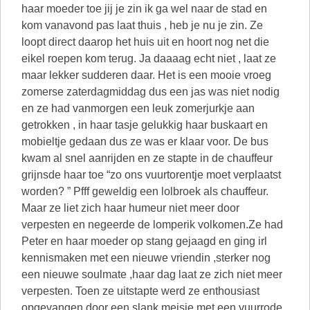
haar moeder toe jij je zin ik ga wel naar de stad en
kom vanavond pas laat thuis , heb je nu je zin. Ze
loopt direct daarop het huis uit en hoort nog net die
eikel roepen kom terug. Ja daaaag echt niet , laat ze
maar lekker sudderen daar. Het is een mooie vroeg
zomerse zaterdagmiddag dus een jas was niet nodig
en ze had vanmorgen een leuk zomerjurkje aan
getrokken , in haar tasje gelukkig haar buskaart en
mobieltje gedaan dus ze was er klaar voor. De bus
kwam al snel aanrijden en ze stapte in de chauffeur
grijnsde haar toe “zo ons vuurtorentje moet verplaatst
worden? ” Pfff geweldig een lolbroek als chauffeur.
Maar ze liet zich haar humeur niet meer door
verpesten en negeerde de lomperik volkomen.Ze had
Peter en haar moeder op stang gejaagd en ging irl
kennismaken met een nieuwe vriendin ,sterker nog
een nieuwe soulmate ,haar dag laat ze zich niet meer
verpesten. Toen ze uitstapte werd ze enthousiast
opgevangen door een slank meisje met een vuurrode