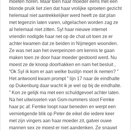
moeten horen. Maar toen haar moeder eens met een
blonde pruik liet zien dat haar vrolijke sproeten gezicht
helemaal niet aantrekkelijker werd heeft ze dat plan
met tegenzin laten varen, uitgelachen worden zag ze
al helemaal niet zitten. Syl haar nieuwe internet
vriendin nodigde haar net op de chat uit toen ze er
achter kwamen dat ze beiden in Nijmegen woonden.
Ze was net aan het overpeinzen om kennis te gaan
maken toen ze door haar moeder gestoord werd. Nu
moest ze de knoop doorhakken en nam het besluit ,
“Ok Syl ik kom er aan welke buslijn moet ik nemen? ”
Het antwoord kwam prompt ” lijn 17 naar de eindhalte
op Dukenburg daar wacht ik je wel op bij de eindhalte.
” Kon ze gelijk ma met een schuldgevoel achter laten.
Na het uitwisselen van Gsm-nummers sloot Femke
haar pc af. Femke loopt naar beneden en werpt een
vernietigende blik op Peter de eikel die iedere keer
met zijn vingers aan haar moeder zit, gatver ouwe
mannen sex ze moest er niet aandenken. Ze snauwt