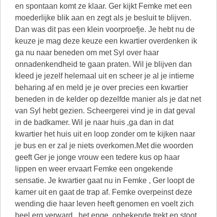
en spontaan komt ze klaar. Ger kijkt Femke met een
moederlijke blik aan en zegt als je besluit te blijven.
Dan was dit pas een klein voorproefje. Je hebt nu de
keuze je mag deze keuze een kwartier overdenken ik
ga nu naar beneden om met Syl over haar
onnadenkendheid te gaan praten. Wil je blijven dan
kleed je jezelf helemaal uit en scheer je al je intieme
beharing af en meld je je over precies een kwartier
beneden in de kelder op dezelfde manier als je dat net
van Syl hebt gezien. Scheergerei vind je in dat geval
in de badkamer. Wil je naar huis ,ga dan in dat
kwartier het huis uit en loop zonder om te kijken naar
je bus en er zal je niets overkomen.Met die woorden
geeft Ger je jonge vrouw een tedere kus op haar
lippen en weer ervaart Femke een ongekende
sensatie. Je kwartier gaat nu in Femke , Ger loopt de
kamer uit en gaat de trap af. Femke overpeinst deze
wending die haar leven heeft genomen en voelt zich
heel erg verward , het enge ,onbekende trekt en stoot