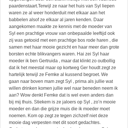
paardenstaart.Terwijl ze naar het huis van Syl liepen
waren ze al weer honderduit met elkaar aan het
babbelen alsof ze elkaar al jaren kenden. Daar
aangekomen maakte ze kennis met de moeder van
Syl een prachtige vrouw van onbepaalde leeftijd ook
zij was getooid met een prachtige bos rode haren , die
samen met haar mooie gezicht en haar meer dan grote
borsten echte blikvangers waren. Hai zei Syl haar
moeder ik ben Gertruida , maar dat klinkt zo outbollig
dat ik het meestal maar op kortweg Ger houdt zegt ze
hartelijk terwijl ze Femke al kussend begroet. We
gaan naar boven mam zegt Syl , prima als jullie wat
willen drinken komen jullie wel naar beneden neem ik
aan? Wow denkt Femke dat is wel even anders dan
bij mij thuis. Stiekem is ze jaloers op Syl , zo’n mooie
moeder en dan die grijze muis die ik moeder moet
noemen. Kom op zegt ze tegen zichzelf niet deze
mooie dag verpesten met dit soort gedachtes.