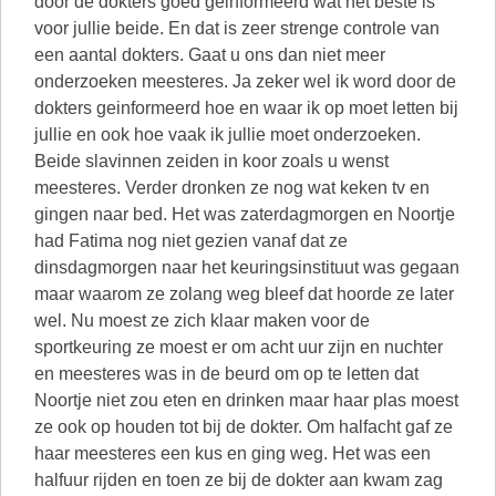
door de dokters goed geinformeerd wat het beste is
voor jullie beide. En dat is zeer strenge controle van
een aantal dokters. Gaat u ons dan niet meer
onderzoeken meesteres. Ja zeker wel ik word door de
dokters geinformeerd hoe en waar ik op moet letten bij
jullie en ook hoe vaak ik jullie moet onderzoeken.
Beide slavinnen zeiden in koor zoals u wenst
meesteres. Verder dronken ze nog wat keken tv en
gingen naar bed. Het was zaterdagmorgen en Noortje
had Fatima nog niet gezien vanaf dat ze
dinsdagmorgen naar het keuringsinstituut was gegaan
maar waarom ze zolang weg bleef dat hoorde ze later
wel. Nu moest ze zich klaar maken voor de
sportkeuring ze moest er om acht uur zijn en nuchter
en meesteres was in de beurd om op te letten dat
Noortje niet zou eten en drinken maar haar plas moest
ze ook op houden tot bij de dokter. Om halfacht gaf ze
haar meesteres een kus en ging weg. Het was een
halfuur rijden en toen ze bij de dokter aan kwam zag