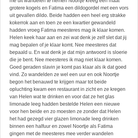
me uit wandelen te nemen Noortje kreeg een maat
grotere kogels en Fatima een dildogordel met een vors
uit gevallen dildo. Beide hadden een heel erg strakke
kokerrok aan en toen ze een kwartier gewandeld
hadden vroeg Fatima meesteres mag ik klaar komen.
Helen keek haar aan en zei wat denk je zelf slet dat jij
mag bepalen of je klaar komt. Nee meesteres dat
bepaald u. En wat denk je dat mijn antwoord is sloerie
die je bent. Nee meesteres ik mag niet klaar komen.
Goed geraden slavin je komt pas klaar als ik dat goed
vind. Zo wandelden ze wel een uur en ook Noortje
begon het benauwd te krijgen maar tot beide
opluchting kwam een restaurant in zicht en ze kregen
van Helen wat te drinken en voor dat ze het glas
limonade leeg hadden bestelde Helen een nieuwe
voor hen beide en zo moesten ze zonder dat Helen
het had gezegd vier glazen limonade leeg drinken
binnen een halfuur en zowel Noortje als Fatima
gingen met de meesteres mee verder wandelen