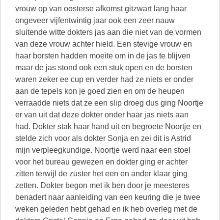
vrouw op van oosterse afkomst gitzwart lang haar
ongeveer vijfentwintig jaar ook een zeer nauw
sluitende witte dokters jas aan die niet van de vormen
van deze vrouw achter hield. Een stevige vrouw en
haar borsten hadden moeite om in de jas te blijven
maar de jas stond ook een stuk open en de borsten
waren zeker ee cup en verder had ze niets er onder
aan de tepels kon je goed zien en om de heupen
verraadde niets dat ze een slip droeg dus ging Noortje
er van uit dat deze dokter onder haar jas niets aan
had. Dokter stak haar hand uit en begroete Noortje en
stelde zich voor als dokter Sonja en zei dit is Astrid
mijn verpleegkundige. Noortje werd naar een stoel
voor het bureau gewezen en dokter ging er achter
zitten terwijl de zuster het een en ander klaar ging
zetten. Dokter begon met ik ben door je meesteres
benadert naar aanleiding van een keuring die je twee
weken geleden hebt gehad en ik heb overleg met de