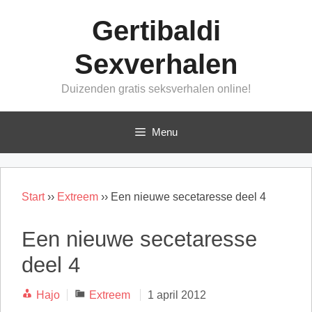
Ga
Gertibaldi
naar
de
Sexverhalen
inhoud
Duizenden gratis seksverhalen online!
Menu
Start
››
Extreem
››
Een nieuwe secetaresse deel 4
Een nieuwe secetaresse
deel 4
Categorieën
Hajo
Extreem
1 april 2012