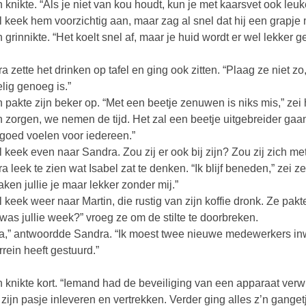
n knikte. “Als je niet van kou houdt, kun je met kaarsvet ook leu
l keek hem voorzichtig aan, maar zag al snel dat hij een grapje 
n grinnikte. “Het koelt snel af, maar je huid wordt er wel lekker g
a zette het drinken op tafel en ging ook zitten. “Plaag ze niet zo
lig genoeg is.”
n pakte zijn beker op. “Met een beetje zenuwen is niks mis,” zei hi
 zorgen, we nemen de tijd. Het zal een beetje uitgebreider gaan
goed voelen voor iedereen.”
l keek even naar Sandra. Zou zij er ook bij zijn? Zou zij zich
a leek te zien wat Isabel zat te denken. “Ik blijf beneden,” zei ze
ken jullie je maar lekker zonder mij.”
l keek weer naar Martin, die rustig van zijn koffie dronk. Ze pa
was jullie week?” vroeg ze om de stilte te doorbreken.
a,” antwoordde Sandra. “Ik moest twee nieuwe medewerkers inw
rrein heeft gestuurd.”
n knikte kort. “Iemand had de beveiliging van een apparaat verw
k zijn pasje inleveren en vertrekken. Verder ging alles z’n gan