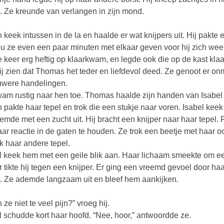
. Ze kreunde van verlangen in zijn mond.
n keek intussen in de la en haalde er wat knijpers uit. Hij pakte 
ou ze even een paar minuten met elkaar geven voor hij zich wee
e keer erg heftig op klaarkwam, en legde ook die op de kast kla
ij zien dat Thomas het teder en liefdevol deed. Ze genoot er on
uwere handelingen.
wam rustig naar hen toe. Thomas haalde zijn handen van Isabel 
n pakte haar tepel en trok die een stukje naar voren. Isabel ke
emde met een zucht uit. Hij bracht een knijper naar haar tepel. R
ar reactie in de gaten te houden. Ze trok een beetje met haar 
ok haar andere tepel.
l keek hem met een geile blik aan. Haar lichaam smeekte om een
r tikte hij tegen een knijper. Er ging een vreemd gevoel door haa
. Ze ademde langzaam uit en bleef hem aankijken.
ze niet te veel pijn?” vroeg hij.
l schudde kort haar hoofd. “Nee, hoor,” antwoordde ze.