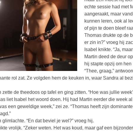
echte sessie had met Ma
aangeraakt, maar vand
kunnen leren, ook al le
of pijn te doen bleef raa
Thomas drukte op de be
er zin in?” vroeg hij zac
Isabel knikte. “Ja, maa
Martin deed de deur op
hij stapte opzij om hen 
“Thee, graag,” antwoord
ante rol zat. Ze volgden hem de keuken in, waar Sandra al bezi
n zette de theedoos op tafel en ging zitten. “Hoe was jullie week
s liet Isabel het woord doen. Hij had Martin eerder die week al
was een geweldige week,” zei ze. “Thomas heeft zijn dominante k
agd.”
n glimlachte. “En dat beviel je wel?” vroeg hij.
ikte vrolijk. “Zeker weten. Het was koud, maar gaf een bijzonder