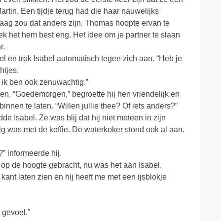
rtin. Een tijdje terug had die haar nauwelijks
aag zou dat anders zijn. Thomas hoopte ervan te
ek het hem best eng. Het idee om je partner te slaan
r.
l en trok Isabel automatisch tegen zich aan. “Heb je
htjes.
r ik ben ook zenuwachtig.”
en. “Goedemorgen,” begroette hij hen vriendelijk en
binnen te laten. “Willen jullie thee? Of iets anders?”
de Isabel. Ze was blij dat hij niet meteen in zijn
g was met de koffie. De waterkoker stond ook al aan.
?” informeerde hij.
 op de hoogte gebracht, nu was het aan Isabel.
ant laten zien en hij heeft me met een ijsblokje
 gevoel.”