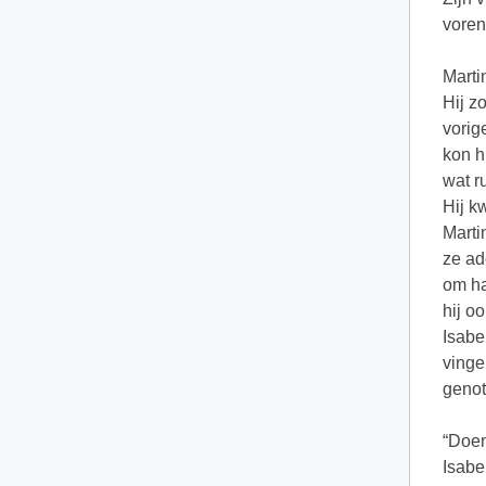
voren
Marti
Hij z
vorig
kon h
wat r
Hij k
Marti
ze ad
om ha
hij o
Isabe
vinge
genot
“Doen 
Isabe