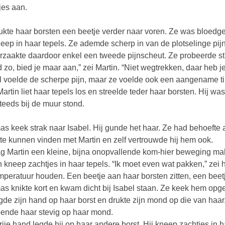
jes aan.
ukte haar borsten een beetje verder naar voren. Ze was bloedgeil
neep in haar tepels. Ze ademde scherp in van de plotselinge pi
rzaakte daardoor enkel een tweede pijnscheut. Ze probeerde stil
 zo, bied je maar aan,” zei Martin. “Niet wegtrekken, daar heb je
l voelde de scherpe pijn, maar ze voelde ook een aangename t
Martin liet haar tepels los en streelde teder haar borsten. Hij w
teeds bij de muur stond.
s keek strak naar Isabel. Hij gunde het haar. Ze had behoefte aa
te kunnen vinden met Martin en zelf vertrouwde hij hem ook.
ag Martin een kleine, bijna onopvallende kom-hier beweging mak
n kneep zachtjes in haar tepels. “Ik moet even wat pakken,” zei
mperatuur houden. Een beetje aan haar borsten zitten, een beetje
s knikte kort en kwam dicht bij Isabel staan. Ze keek hem opg
egde zijn hand op haar borst en drukte zijn mond op die van haar
oende haar stevig op haar mond.
vrije hand legde hij op haar andere borst. Hij kneep zachtjes in 