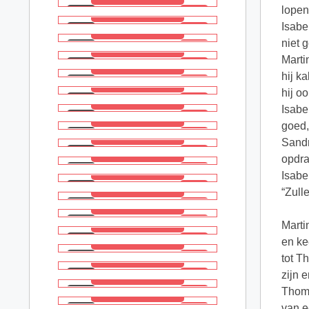
lopen
Isabe
niet 
Marti
hij k
hij o
Isabe
goed,”
Sandr
opdra
Isabe
“Zull
Marti
en ke
tot T
zijn 
Thoma
van e