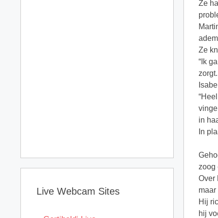
Ze ha
probl
Marti
ademh
Ze kn
“Ik g
zorgt.
Isabe
“Heel
vinge
in ha
In pl
Gehoo
zoog 
Over 
Live Webcam Sites
maar 
Hij r
hij v