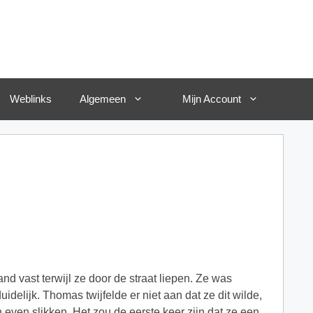
Weblinks
Algemeen
Mijn Account
nd vast terwijl ze door de straat liepen. Ze was
idelijk. Thomas twijfelde er niet aan dat ze dit wilde,
h even slikken. Het zou de eerste keer zijn dat ze een