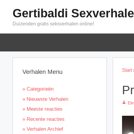
Ga
Gertibaldi Sexverhal
naar
de
Duizenden gratis seksverhalen online!
inhoud
Start
Verhalen Menu
Pr
» Categorieën
» Nieuwste Verhalen
Eli
» Meeste reacties
» Recente reacties
» Verhalen Archief