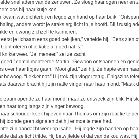
alde snel adem van de zenuwen. Ze sloeg haar ogen neer en zet
eemloos bij haar kutje kon.
n kwam wat dichterbij en legde zijn hand op haar buik. “Ontspan,” 
aling, anders wordt je straks erg licht in je hoofd. Blijf rustig a
ikte en dwong zichzelf te kalmeren.
a eerst je lichaam eens goed bekijken,” vertelde hij. “Eens zien o
 Controleren of je kutje al goed nat is.”
l knikte weer. “Ja, meneer,” zei ze zacht.
 goed,” complimenteerde Martin. “Gewoon ontspannen en geniet
rs over haar lipjes gaan. “Mooi glad,” zei hij. Ze hapte even naa
ar bewoog. “Lekker nat.” Hij trok zijn vinger terug. Enigszins te
aats daarvan bracht hij zijn natte vinger naar haar mond. “Maak 
rzaam opende ze haar mond, maar ze ontweek zijn blik. Hij sto
en haar tong langs zijn vinger bewoog.
haar schouder keek hij even naar Thomas om zijn reactie te pe
hij toonde geen signalen dat hij er moeite mee had.
ichtte zijn aandacht weer op Isabel. Hij legde zijn handen op h
oelde dat ze licht trilde. Hij betwijfelde of dat van de kou was. Hi