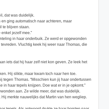
, dat was duidelijk.
jn en ging automatisch naar achteren, maar
 te blijven staan.
 enkel jezelf mee.”
inteling in haar onderbuik. Ze werd er opgewonden
as tevreden. Vluchtig keek hij weer naar Thomas, die
n iets dat hij haar zelf niet kon geven. Ze leek het
en. Hij slikte, maar kwam toch naar hen toe.
 hij tegen Thomas. “Misschien kun jij haar ondertussen
 in haar tepels knijpen. Doe wat er in je opkomt.”
ewonden aan. Ze wilde meer, dat was duidelijk.
. Hij merkte nauwelijks dat Martin van hen wegliep.
haar tepels. Als antwoord drukte ze haar borsten naar