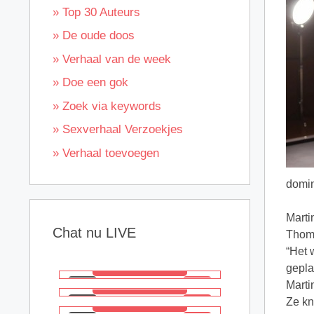
» Top 30 Auteurs
» De oude doos
» Verhaal van de week
» Doe een gok
» Zoek via keywords
» Sexverhaal Verzoekjes
» Verhaal toevoegen
domin
Marti
Chat nu LIVE
Thoma
“Het 
gepla
Marti
Ze kn