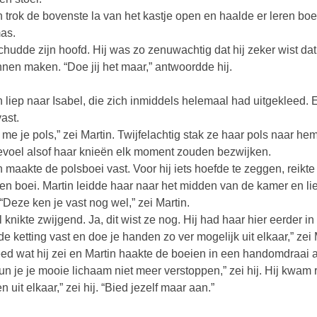
n trok de bovenste la van het kastje open en haalde er leren boeie
as.
chudde zijn hoofd. Hij was zo zenuwachtig dat hij zeker wist da
nnen maken. “Doe jij het maar,” antwoordde hij.
n liep naar Isabel, die zich inmiddels helemaal had uitgekleed.
vast.
 me je pols,” zei Martin. Twijfelachtig stak ze haar pols naar 
evoel alsof haar knieën elk moment zouden bezwijken.
n maakte de polsboei vast. Voor hij iets hoefde te zeggen, reik
en boei. Martin leidde haar naar het midden van de kamer en lie
 “Deze ken je vast nog wel,” zei Martin.
l knikte zwijgend. Ja, dit wist ze nog. Hij had haar hier eerder i
de ketting vast en doe je handen zo ver mogelijk uit elkaar,” zei 
ed wat hij zei en Martin haakte de boeien in een handomdraai a
un je je mooie lichaam niet meer verstoppen,” zei hij. Hij kwam 
 uit elkaar,” zei hij. “Bied jezelf maar aan.”