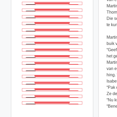
Marti
Thom
Die s
te ku
Marti
buik 
“Geef
het g
Marti
van e
hing.
Isabe
“Pak 
Ze de
“Nu k
“Benen