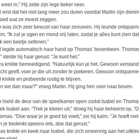
 weer in.” Hij zette zijn lege beker neer.
l wist dat het niet lang meer zou duren voordat Martin zijn do
goed wat ze moest zeggen.
n was zich zeer bewust van haar zenuwen. Hij leunde ontspannen
alm. “Ik zal je ogen en mond vrij laten, zodat je alles kunt zien d
ok een beetje oefenen.”
l legde automatisch haar hand op Thomas’ bovenbeen. Thomas l
 stelde hij haar gerust. “Je kunt het.”
a knikte bemoedigend. “Natuurlijk kun je het. Gewoon verstand op
cht geeft, voer je die uit zonder te piekeren. Gewoon ontspanne
l knikte en probeerde rustig te blijven.
en we dan maar?” vroeg Martin. Hij ging hen voor naar boven.
n hield de deur van de speelkamer open zodat Isabel en Thomas
ek Isabel aan. “Trek je kleren uit,” droeg hij haar beheerst op. 
homas. “Doe waar je je goed bij voelt,” zei hij kalm. “Je hoeft ni
en je bedenkt opeens iets, doe dat gerust.”
s knikte en keek naar Isabel, die zich onwennig aan het uitkle
en stoel.