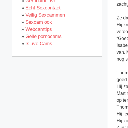
»
Gertibaldi Live
zacht
»
Echt Sexcontact
»
Veilig Sexcammen
Ze dr
»
Sexcam ook
Hij k
»
Webcamtips
veroo
»
Geile pornocams
“Goed
»
IsLive Cams
Isabe
van. 
nog s
Thoma
goed 
Hij z
Marti
op te
Thoma
Hij l
Hij z
Zijn 