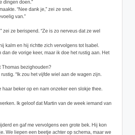
ke dingen doen.”
maakte. “Nee dank je,” zei ze snel.
evoelig van.”
,” zei ze berispend. “Ze is zo nerveus dat ze wel
j kalm en hij richtte zich vervolgens tot Isabel.
 dan de vorige keer, maar ik doe het rustig aan. Het
 met Thomas bezighouden?
 rustig. “Ik zou het vijfde wiel aan de wagen zijn.
kte haar beker op en nam onzeker een slokje thee.
erken. Ik geloof dat Martin van de week iemand van
ijderd en gaf me vervolgens een grote bek. Hij kon
getje. We liepen een beetje achter op schema, maar we