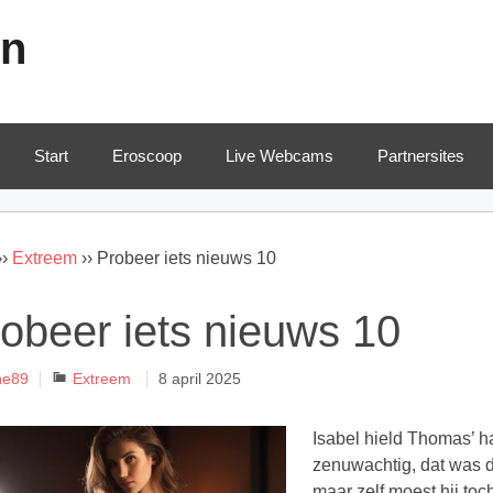
en
Start
Eroscoop
Live Webcams
Partnersites
››
Extreem
››
Probeer iets nieuws 10
obeer iets nieuws 10
Categorieën
ne89
Extreem
8 april 2025
Isabel hield Thomas’ ha
zenuwachtig, dat was du
maar zelf moest hij toc