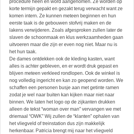
procedure heen en word aangenomen. Ze worden op
korte termijn gepakt en gezakt terug verwacht want ze
komen intern. Ze kunnen meteen beginnen en hun
eerste taak is de gebouwen stofvrij maken en de
lakens verwijderen. Zoals afgesproken zullen later de
slaven de schoonmaak en klus werkzaamheden gaan
uitvoeren maar die zijn er even nog niet. Maar nu is
het hun taak.
De dames ontdekken ook de kleding kasten, want
alles is achter gebleven, en er wordt druk gepast en
blijven meteen verkleed rondlopen. Ook de winkel is
nog volledig ingericht en kan zo geopend worden. We
schaffen een personen busje aan met getinte ramen
zodat je wel naar buiten kan kijken maar niet naar
binnen. We laten het logo op de zijkanten drukken
alleen de tekst “woman over man” vervangen we met
driemaal “OWK” Wij zullen de “klanten” ophalen van
het vliegveld of treinstation dus zijn makkelijk
herkenbaar. Patricia brengt mij naar het vliegveld