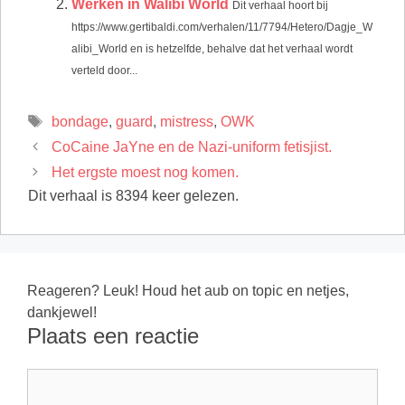
Werken in Walibi World
Dit verhaal hoort bij
https://www.gertibaldi.com/verhalen/11/7794/Hetero/Dagje_W
alibi_World en is hetzelfde, behalve dat het verhaal wordt
verteld door...
Tags
bondage
,
guard
,
mistress
,
OWK
CoCaine JaYne en de Nazi-uniform fetisjist.
Het ergste moest nog komen.
Dit verhaal is 8394 keer gelezen.
Reageren? Leuk! Houd het aub on topic en netjes,
dankjewel!
Plaats een reactie
Reactie