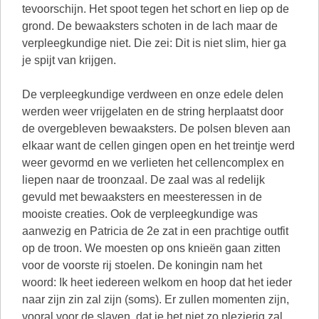
tevoorschijn. Het spoot tegen het schort en liep op de
grond. De bewaaksters schoten in de lach maar de
verpleegkundige niet. Die zei: Dit is niet slim, hier ga
je spijt van krijgen.
De verpleegkundige verdween en onze edele delen
werden weer vrijgelaten en de string herplaatst door
de overgebleven bewaaksters. De polsen bleven aan
elkaar want de cellen gingen open en het treintje werd
weer gevormd en we verlieten het cellencomplex en
liepen naar de troonzaal. De zaal was al redelijk
gevuld met bewaaksters en meesteressen in de
mooiste creaties. Ook de verpleegkundige was
aanwezig en Patricia de 2e zat in een prachtige outfit
op de troon. We moesten op ons knieën gaan zitten
voor de voorste rij stoelen. De koningin nam het
woord: Ik heet iedereen welkom en hoop dat het ieder
naar zijn zin zal zijn (soms). Er zullen momenten zijn,
vooral voor de slaven, dat je het niet zo plezierig zal