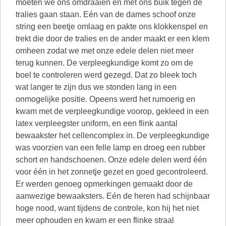
moeten we ons omdraaien en met ons buik tegen de
tralies gaan staan. Eén van de dames schoof onze
string een beetje omlaag en pakte ons klokkenspel en
trekt die door de tralies en de ander maakt er een klem
omheen zodat we met onze edele delen niet meer
terug kunnen. De verpleegkundige komt zo om de
boel te controleren werd gezegd. Dat zo bleek toch
wat langer te zijn dus we stonden lang in een
onmogelijke positie. Opeens werd het rumoerig en
kwam met de verpleegkundige voorop, gekleed in een
latex verpleegster uniform, en een flink aantal
bewaakster het cellencomplex in. De verpleegkundige
was voorzien van een felle lamp en droeg een rubber
schort en handschoenen. Onze edele delen werd één
voor één in het zonnetje gezet en goed gecontroleerd.
Er werden genoeg opmerkingen gemaakt door de
aanwezige bewaaksters. Eén de heren had schijnbaar
hoge nood, want tijdens de controle, kon hij het niet
meer ophouden en kwam er een flinke straal