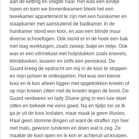
aan de ketting en volgde haar. Het was een eindje
lopen en toen we binnenkwamen bleek het een
tweekamer appartement te zijn met een huiskamer en
slaapkamer met aansluitend de badkamer. In de
huiskamer stond een kooi, en aan een blinde muur
diverse schroefogen. Ook stond er in de hoek een bak
met slag werktuigen, zoals zweep, batje en rietje. Ook
was er een vitrinekast met hulpstukken zoals knevels,
blinddoeken, touwen en zelfs een peniskooi. De
Guard kreeg de opdracht om mij in de kooi te stoppen
en mijn polsen te ontkoppelen. Het was een kleine
kooi en ik kon alleen liggen met opgetrokken knieën of
op mijn knieën zitten met de knieën tegen de borst. De
Guard verdween en lady Shane ging in een luie stoel
zitten en bekeek me eens goed. Na en tijdje zei ze Ik
ga je uit de kooi loslaten, maar maak je geen illusies.
Haal geen stomme dingen uit want de straffen zijn hier
niet mals, gewoon luisteren en doen wat is zeg. Ze
maakte de kooi open en ik kon er achteruit uit kruipen.