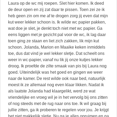
Laura op de wc mij roepen. Slet hier komen. Ik deed
de deur open en zij zat daar te pissen. Toen zei ze ik
heb geen zin om me af te drogen zorg jij even dat mijn
kut weer lekker schoon is. Ik wilde wc papier pakken,
wat doe je slet, je denkt toch niet met wc papier. Ga
eens liggen met je gezicht pal voor de wc, ik lag daar
toen ging ze staan en liet zich zakken, lik mijn kut
schoon. Jolanda, Marion en Maaike keken inmiddels
toe, dus dat vind je wel lekker sletje. Dat scheelt ons
weer in wc-papier, vanaf nu lik jij onze kutjes lekker
droog. Ik proefde de zilte smaak van pis bij Laura nog
goed. Uiteindelijk was het goed en gingen we weer
naar de kamer. De rest wilde ook naar bed, natuurlijk
moest ik ze allemaal nog even klaar likken. Nadat ik
als laatste Jolanda had klaargelikt, werd ze wat
vriendelijke en vroeg wil je in het vervolg bij ons zitten
of nog steeds met de rug naar ons toe. Ik wil graag bij
jullie zitten, ga ik proberen te regelen voor jou. Je krijgt
het niet makkelijk sletje. Nu ga je alles opruimen en ga