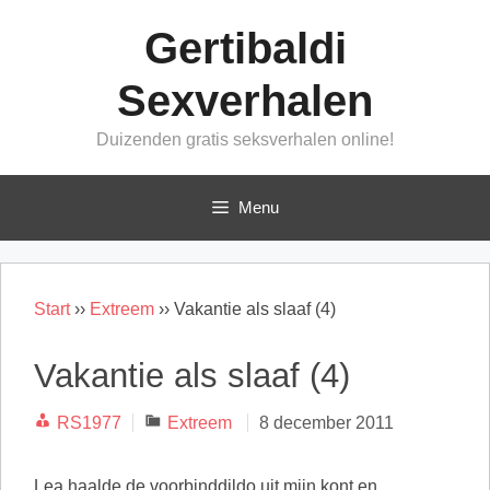
Ga
Gertibaldi
naar
de
Sexverhalen
inhoud
Duizenden gratis seksverhalen online!
Menu
Start
››
Extreem
››
Vakantie als slaaf (4)
Vakantie als slaaf (4)
Categorieën
RS1977
Extreem
8 december 2011
Lea haalde de voorbinddildo uit mijn kont en