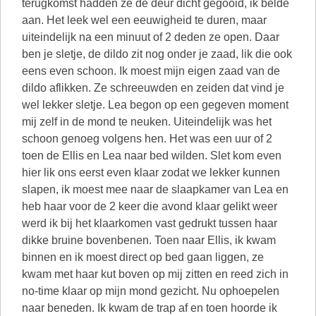
terugkomst hadden ze de deur dicht gegooid, ik belde
aan. Het leek wel een eeuwigheid te duren, maar
uiteindelijk na een minuut of 2 deden ze open. Daar
ben je sletje, de dildo zit nog onder je zaad, lik die ook
eens even schoon. Ik moest mijn eigen zaad van de
dildo aflikken. Ze schreeuwden en zeiden dat vind je
wel lekker sletje. Lea begon op een gegeven moment
mij zelf in de mond te neuken. Uiteindelijk was het
schoon genoeg volgens hen. Het was een uur of 2
toen de Ellis en Lea naar bed wilden. Slet kom even
hier lik ons eerst even klaar zodat we lekker kunnen
slapen, ik moest mee naar de slaapkamer van Lea en
heb haar voor de 2 keer die avond klaar gelikt weer
werd ik bij het klaarkomen vast gedrukt tussen haar
dikke bruine bovenbenen. Toen naar Ellis, ik kwam
binnen en ik moest direct op bed gaan liggen, ze
kwam met haar kut boven op mij zitten en reed zich in
no-time klaar op mijn mond gezicht. Nu ophoepelen
naar beneden. Ik kwam de trap af en toen hoorde ik