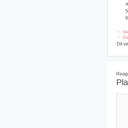
Vui
On
Dit v
Reage
Pla
React