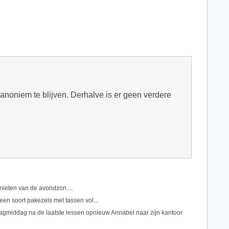
n anoniem te blijven. Derhalve is er geen verdere
enieten van de avondzon....
een soort pakezels met tassen vol...
gmiddag na de laatste lessen opnieuw Annabel naar zijn kantoor