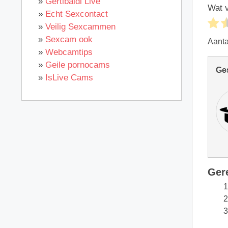
»
Gertibaldi Live
Wat v
»
Echt Sexcontact
»
Veilig Sexcammen
»
Sexcam ook
Aant
»
Webcamtips
»
Geile pornocams
Ge
»
IsLive Cams
Ger