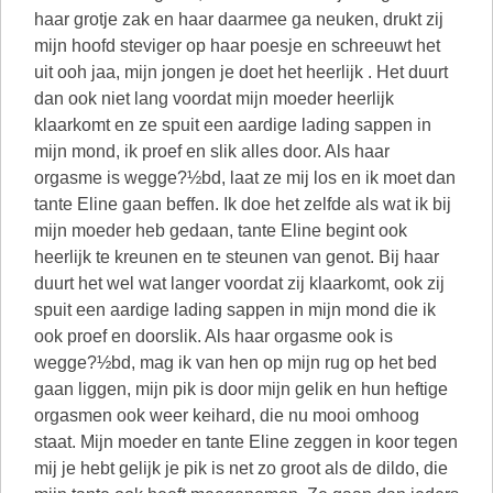
haar grotje zak en haar daarmee ga neuken, drukt zij
mijn hoofd steviger op haar poesje en schreeuwt het
uit ooh jaa, mijn jongen je doet het heerlijk . Het duurt
dan ook niet lang voordat mijn moeder heerlijk
klaarkomt en ze spuit een aardige lading sappen in
mijn mond, ik proef en slik alles door. Als haar
orgasme is wegge?½bd, laat ze mij los en ik moet dan
tante Eline gaan beffen. Ik doe het zelfde als wat ik bij
mijn moeder heb gedaan, tante Eline begint ook
heerlijk te kreunen en te steunen van genot. Bij haar
duurt het wel wat langer voordat zij klaarkomt, ook zij
spuit een aardige lading sappen in mijn mond die ik
ook proef en doorslik. Als haar orgasme ook is
wegge?½bd, mag ik van hen op mijn rug op het bed
gaan liggen, mijn pik is door mijn gelik en hun heftige
orgasmen ook weer keihard, die nu mooi omhoog
staat. Mijn moeder en tante Eline zeggen in koor tegen
mij je hebt gelijk je pik is net zo groot als de dildo, die