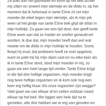
Ze pakt dan het glijmiddel en komt op het bed achter
mij zitten en smeert mijn sterretje en de dildo in, op het
moment dat ik helemaal in tante Eline zit zet mijn
moeder de eikel tegen mijn sterretje, als ik mijn pik
weer uit het grotje van tante Eline trek glijd de dildo in
mijn holletje. Zo gaan we een tijd door, dan geeft tante
Eline weer aan dat ze harder en sneller geneukt wil
worden, ik doe dat, mijn moeder heeft dan wel wat
moeite om de dildo in mijn holletje te houden. Soms
floept hij eruit, dat probleem heeft ze snel opgelost,
want ze pakt mij bij mijn dijen vast en nu elke keer als
ik in tante Eline stoot, stoot mijn moeder in mij, zo
gaan we een heel lange tijd verder. Tante Eline krijgt
in die tijd drie heftige orgasmen, mijn moeder krijgt
nog twee heftige orgasmen en ik kom ook nog een
keer erg heftig klaar. Als onze orgasmen zijn wegge?
½bd gaan we van elkaar af en vallen voldaan naast
elkaar op het bed. We liggen een hele tijd na te
genieten, alle drie hebben we er erg van genoten en