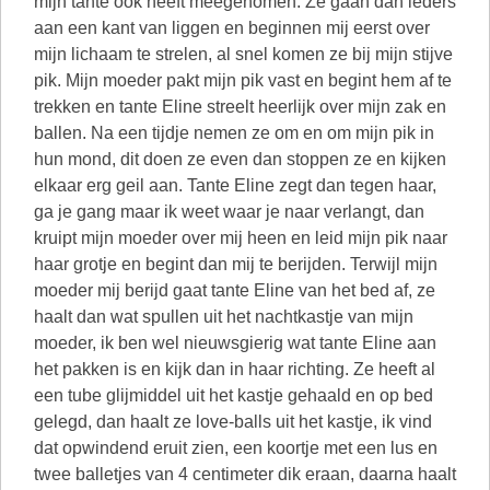
mijn tante ook heeft meegenomen. Ze gaan dan ieders
aan een kant van liggen en beginnen mij eerst over
mijn lichaam te strelen, al snel komen ze bij mijn stijve
pik. Mijn moeder pakt mijn pik vast en begint hem af te
trekken en tante Eline streelt heerlijk over mijn zak en
ballen. Na een tijdje nemen ze om en om mijn pik in
hun mond, dit doen ze even dan stoppen ze en kijken
elkaar erg geil aan. Tante Eline zegt dan tegen haar,
ga je gang maar ik weet waar je naar verlangt, dan
kruipt mijn moeder over mij heen en leid mijn pik naar
haar grotje en begint dan mij te berijden. Terwijl mijn
moeder mij berijd gaat tante Eline van het bed af, ze
haalt dan wat spullen uit het nachtkastje van mijn
moeder, ik ben wel nieuwsgierig wat tante Eline aan
het pakken is en kijk dan in haar richting. Ze heeft al
een tube glijmiddel uit het kastje gehaald en op bed
gelegd, dan haalt ze love-balls uit het kastje, ik vind
dat opwindend eruit zien, een koortje met een lus en
twee balletjes van 4 centimeter dik eraan, daarna haalt