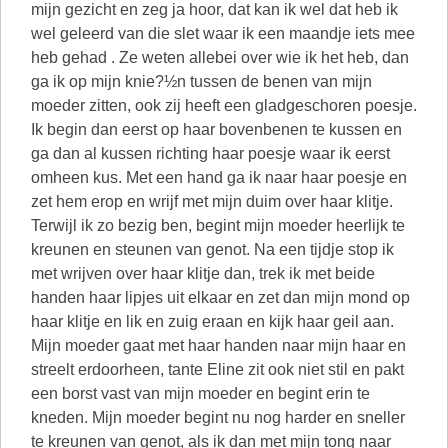
mijn gezicht en zeg ja hoor, dat kan ik wel dat heb ik
wel geleerd van die slet waar ik een maandje iets mee
heb gehad . Ze weten allebei over wie ik het heb, dan
ga ik op mijn knie?½n tussen de benen van mijn
moeder zitten, ook zij heeft een gladgeschoren poesje.
Ik begin dan eerst op haar bovenbenen te kussen en
ga dan al kussen richting haar poesje waar ik eerst
omheen kus. Met een hand ga ik naar haar poesje en
zet hem erop en wrijf met mijn duim over haar klitje.
Terwijl ik zo bezig ben, begint mijn moeder heerlijk te
kreunen en steunen van genot. Na een tijdje stop ik
met wrijven over haar klitje dan, trek ik met beide
handen haar lipjes uit elkaar en zet dan mijn mond op
haar klitje en lik en zuig eraan en kijk haar geil aan.
Mijn moeder gaat met haar handen naar mijn haar en
streelt erdoorheen, tante Eline zit ook niet stil en pakt
een borst vast van mijn moeder en begint erin te
kneden. Mijn moeder begint nu nog harder en sneller
te kreunen van genot, als ik dan met mijn tong naar