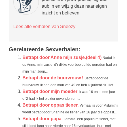
aub in en wijzig deze naar eigen
inzicht en believen.
Lees alle verhalen van Sneezy
Gerelateerde Sexverhalen:
Betrapt door Anne mijn zusje.(deel 4)
Nadat ik
op Anne, mijn zusje, d’r dikke voorbeelddildo gereden had en
mijn man Joop...
Betrapt door de buurvrouw !
Betrapt door de
buurvrouw. Ik ben een man van 49 en heb ik jurkentick. Het...
Betrapt door mijn moeder
Ik was 16 en al een jaar
of 2 had ik het plezier gevonden om...
Betrapt door oppas tiener.
Verhaal is voor Mstum,hij
wordt betrapt door Shanine de tiener van 16 jaar die oppast...
Betrapt door papa.
Tamara, een populaire tiener, met
stijlblond lang haar, vierde haar 16e verjaardag, thuis met