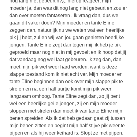
nog lang niet gebeurt h?¿, hierop reageert mijn
moeder ja, dan was dit nog lang niet gebeurt en zou er
dan over moeten fantaseren . Ik vraag dan, dus we
gaan dit vaker doen? Mijn moeder en tante Eline
zeggen dan, natuurlijk nu we weten wat een heerlijke
pik jij hebt, zullen wij van jou gaan genieten heerlijke
jongen. Tante Eline zegt dan tegen mij, ik heb je pik
geproefd maar nog niet in mij gevoelt en ik hoop dat jij
dat vandaag nog wel laat gebeuren. Ik zeg dan, dan
moet mijn pik wel weer hard worden, want is deze
slappe toestand kom ik niet echt ver. Mijn moeder en
tante Eline beginnen dan ook over mijn slappe pik te
strelen en na een half uurtje komt mijn pik weer
langzaam omhoog. Tante Eline zegt dan, zo jij bent
wel een heerlijke geile jongen, zij en mijn moeder
stoppen met strelen dan moet ik van tante Eline mijn
benen spreiden. Als ik dat heb gedaan gaat zij tussen
mijn benen zitten en begint mijn half stijve pik weer te
pijpen en als hij weer keihard is. Stopt ze met pijpen,