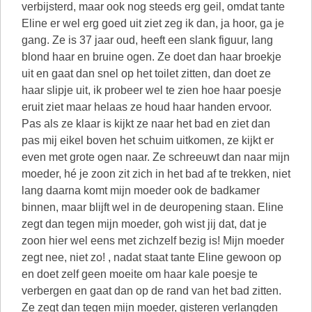
verbijsterd, maar ook nog steeds erg geil, omdat tante
Eline er wel erg goed uit ziet zeg ik dan, ja hoor, ga je
gang. Ze is 37 jaar oud, heeft een slank figuur, lang
blond haar en bruine ogen. Ze doet dan haar broekje
uit en gaat dan snel op het toilet zitten, dan doet ze
haar slipje uit, ik probeer wel te zien hoe haar poesje
eruit ziet maar helaas ze houd haar handen ervoor.
Pas als ze klaar is kijkt ze naar het bad en ziet dan
pas mij eikel boven het schuim uitkomen, ze kijkt er
even met grote ogen naar. Ze schreeuwt dan naar mijn
moeder, hé je zoon zit zich in het bad af te trekken, niet
lang daarna komt mijn moeder ook de badkamer
binnen, maar blijft wel in de deuropening staan. Eline
zegt dan tegen mijn moeder, goh wist jij dat, dat je
zoon hier wel eens met zichzelf bezig is! Mijn moeder
zegt nee, niet zo! , nadat staat tante Eline gewoon op
en doet zelf geen moeite om haar kale poesje te
verbergen en gaat dan op de rand van het bad zitten.
Ze zegt dan tegen mijn moeder, gisteren verlangden