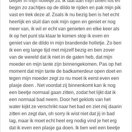
dieper in mijn holletje zit. Ik laat dan mijn billen los en
begin zo zachtjes op de dildo te rijden en pak mijn pik
vast en trek deze af. Zoals ik nu bezig ben is het echt
heerlijk en sluit dan ook mijn ogen en geniet er nog
meer van, ik wil er echt van genieten en elke keer als
ik op het punt sta klaar te komen stop ik even en
geniet van de dildo in mijn brandende holletje. Zo ben
ik een erg lange tijd met mijzelf bezig en ben zover
van de wereld dat ik niet in de gaten heb, dat mijn
moeder en mijn tante zijn binnengekomen. Pas op het
moment dat mijn tante de badkamerdeur open doet en
tegen mijn moeder zegt zo nu moet ik eerst even een
plasje doen . Net voordat zij binnenkomt kan ik nog
een beetje normaal gaan zitten, zodat het lijkt dat ik
een normaal bad neem. Door het geklots van het
water kijkt ze verschrikt naar het bad en ziet mij daarin
zitten en zegt dan, oh sorry ik wist niet dat jij in bad
lag, maar ik moet echt heel erg nodig vind je het erg
dat ik even een plasje ga doen. Ik ben wel een beetje