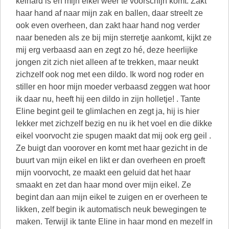
keihard is en mijn eikel weer te voorschijn komt. Zakt
haar hand af naar mijn zak en ballen, daar streelt ze
ook even overheen, dan zakt haar hand nog verder
naar beneden als ze bij mijn sterretje aankomt, kijkt ze
mij erg verbaasd aan en zegt zo hé, deze heerlijke
jongen zit zich niet alleen af te trekken, maar neukt
zichzelf ook nog met een dildo. Ik word nog roder en
stiller en hoor mijn moeder verbaasd zeggen wat hoor
ik daar nu, heeft hij een dildo in zijn holletje! . Tante
Eline begint geil te glimlachen en zegt ja, hij is hier
lekker met zichzelf bezig en nu ik het voel en die dikke
eikel voorvocht zie spugen maakt dat mij ook erg geil .
Ze buigt dan voorover en komt met haar gezicht in de
buurt van mijn eikel en likt er dan overheen en proeft
mijn voorvocht, ze maakt een geluid dat het haar
smaakt en zet dan haar mond over mijn eikel. Ze
begint dan aan mijn eikel te zuigen en er overheen te
likken, zelf begin ik automatisch neuk bewegingen te
maken. Terwijl ik tante Eline in haar mond en mezelf in