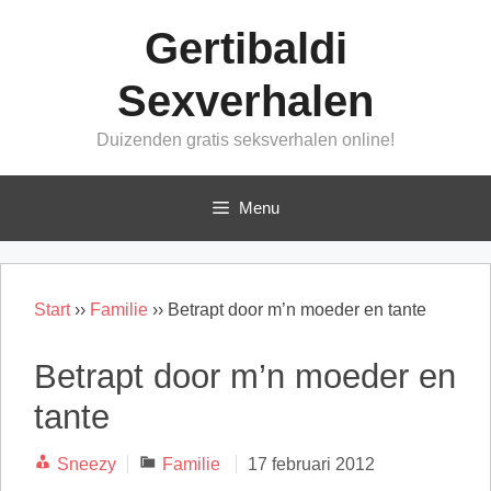
Ga
Gertibaldi
naar
de
Sexverhalen
inhoud
Duizenden gratis seksverhalen online!
Menu
Start
››
Familie
››
Betrapt door m’n moeder en tante
Betrapt door m’n moeder en
tante
Categorieën
Sneezy
Familie
17 februari 2012