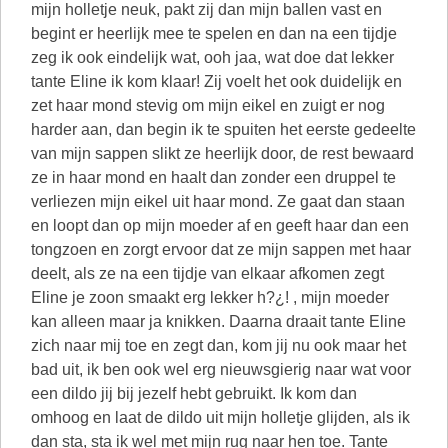
mijn holletje neuk, pakt zij dan mijn ballen vast en
begint er heerlijk mee te spelen en dan na een tijdje
zeg ik ook eindelijk wat, ooh jaa, wat doe dat lekker
tante Eline ik kom klaar! Zij voelt het ook duidelijk en
zet haar mond stevig om mijn eikel en zuigt er nog
harder aan, dan begin ik te spuiten het eerste gedeelte
van mijn sappen slikt ze heerlijk door, de rest bewaard
ze in haar mond en haalt dan zonder een druppel te
verliezen mijn eikel uit haar mond. Ze gaat dan staan
en loopt dan op mijn moeder af en geeft haar dan een
tongzoen en zorgt ervoor dat ze mijn sappen met haar
deelt, als ze na een tijdje van elkaar afkomen zegt
Eline je zoon smaakt erg lekker h?¿! , mijn moeder
kan alleen maar ja knikken. Daarna draait tante Eline
zich naar mij toe en zegt dan, kom jij nu ook maar het
bad uit, ik ben ook wel erg nieuwsgierig naar wat voor
een dildo jij bij jezelf hebt gebruikt. Ik kom dan
omhoog en laat de dildo uit mijn holletje glijden, als ik
dan sta, sta ik wel met mijn rug naar hen toe. Tante