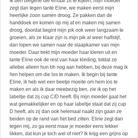
Ik ben diegene die ernaar zit te kijken, mijn moeder
zegt dan tegen tante Eline, we maken eerst mijn
heerlijke zoon samen droog. Ze pakken dan de
handdoek en komen op mij af en maken mij samen
droog, doordat begint mijn pik ook weer langzaam te
groeien, als ze klaar zijn is mijn pik al weer halfstijf,
dan lopen we samen naar de slaapkamer van mijn
moeder. Daar trekt mijn moeder haar kleren uit en
tante Eline ook de rest van haar kleding, totdat ze
allebei alleen hun bh nog aan hebben, bij deze mag ik
hen helpen om die los te maken. Ik begin bij tante
Eline, ik heb wel een beetje moeite om hem los te
maken en als ik daar meebezig ben, zie ik op het
labeltje dat zij cup C/D heeft. Bij mijn moeder gaat het
wat gemakkelijker en op haar labeltje staat dat zij cup
D heeft, als zij dan ook helemaal naakt zijn gaan ze
beiden op de rand van het bed zitten. Eline zegt dan
tegen mij, zo ga eerst maar je moeder eens lekker
likken, dat kun je toch wel of niet? Ik krijg een grijns op