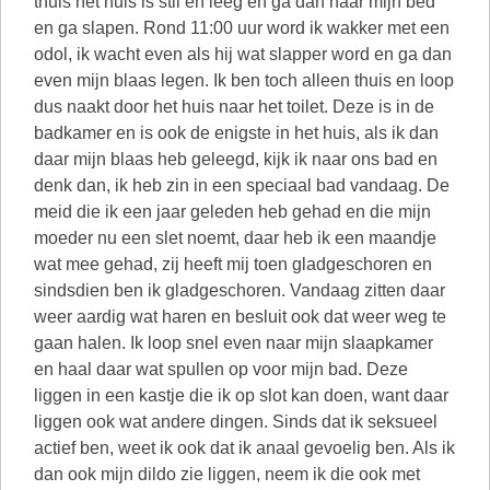
thuis het huis is stil en leeg en ga dan naar mijn bed
en ga slapen. Rond 11:00 uur word ik wakker met een
odol, ik wacht even als hij wat slapper word en ga dan
even mijn blaas legen. Ik ben toch alleen thuis en loop
dus naakt door het huis naar het toilet. Deze is in de
badkamer en is ook de enigste in het huis, als ik dan
daar mijn blaas heb geleegd, kijk ik naar ons bad en
denk dan, ik heb zin in een speciaal bad vandaag. De
meid die ik een jaar geleden heb gehad en die mijn
moeder nu een slet noemt, daar heb ik een maandje
wat mee gehad, zij heeft mij toen gladgeschoren en
sindsdien ben ik gladgeschoren. Vandaag zitten daar
weer aardig wat haren en besluit ook dat weer weg te
gaan halen. Ik loop snel even naar mijn slaapkamer
en haal daar wat spullen op voor mijn bad. Deze
liggen in een kastje die ik op slot kan doen, want daar
liggen ook wat andere dingen. Sinds dat ik seksueel
actief ben, weet ik ook dat ik anaal gevoelig ben. Als ik
dan ook mijn dildo zie liggen, neem ik die ook met