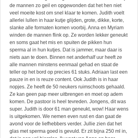
de mannen zo geil en opgewonden dat het hen niet
veel moeite kost om snel klaar te komen. Judith voelt
allerlei lullen in haar kutje glijden, grote, dikke, korte,
slanke alle formaten komen voorbij. Anna en Myriam
winden de mannen flink op. Ze worden lekker geneukt
en soms gaat het mis en spuiten de pikken hun
sperma al in hun kutjes. Dat is jammer, maar daar is
niets aan te doen. Binnen net anderhalf uur heeft ze
alle mannen minstens eenmaal gehad en staat de
teller op het bord op precies 61 stuks. Adriaan last een
pauze in en is reuze content. Ook Judith is in haar
nopjes. Ze heeft de 50 neukers ruimschoots gehaald.
Ze kan geen pap meer uitbrengen en moet op adem
komen. De pastoor is heel tevreden. Jongens, dit was
super. Judith is door 61 man geneukt, wow! Haar wens
is uitgekomen. We nemen even rust en dan gaat de
avond voor de liefhebbers verder. Jullie zien dat het
glas met sperma goed is gevuld. Er zit bijna 250 ml in,