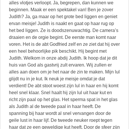
alles vlotjes verloopt. Ja, begrepen, dan kunnen we
beginnen. Maak er een spektakel van! Ben je zover
Judith? Ja, ga maar op het grote bed liggen en geniet
ervan meisje! Judith is naakt en gaat op haar rug op
het bed liggen. Ze is doodszenuwachtig. De camera’s
draaien en de orgie begint. De eerste man komt naar
voren. Het is de abt Godfried zelf en ze ziet dat hij over
een heel behoorlijke pik beschikt. Hij begint met
Judith. Welkom in onze abdij Judith. Ik hoop dat je dit
huis van God als gastvrij zult ervaren. Wij zullen er
alles aan doen om je het naar de zin te maken. Mijn lul
glijdt nu in je kut. Ik neuk je meisje omdat je dat
verdient! De abt stoot woest zijn lul in haar en hij komt
heel snel klaar. Snel haalt hij zijn lul uit haar kut en
richt zijn paal op het glas. Het sperma spat in het glas
als Judith al de tweede paal in haar heeft. De
spanning bij haar wordt al snel vervangen door de
geile lust in haar lijf. De tweede neuker roept tegen
haar dat ze een geweldige kut heeft. Door de sfeer zijn