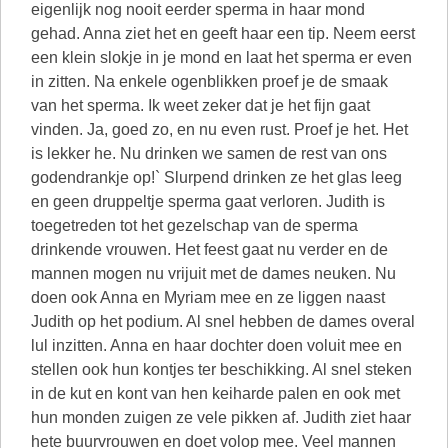
eigenlijk nog nooit eerder sperma in haar mond
gehad. Anna ziet het en geeft haar een tip. Neem eerst
een klein slokje in je mond en laat het sperma er even
in zitten. Na enkele ogenblikken proef je de smaak
van het sperma. Ik weet zeker dat je het fijn gaat
vinden. Ja, goed zo, en nu even rust. Proef je het. Het
is lekker he. Nu drinken we samen de rest van ons
godendrankje op!` Slurpend drinken ze het glas leeg
en geen druppeltje sperma gaat verloren. Judith is
toegetreden tot het gezelschap van de sperma
drinkende vrouwen. Het feest gaat nu verder en de
mannen mogen nu vrijuit met de dames neuken. Nu
doen ook Anna en Myriam mee en ze liggen naast
Judith op het podium. Al snel hebben de dames overal
lul inzitten. Anna en haar dochter doen voluit mee en
stellen ook hun kontjes ter beschikking. Al snel steken
in de kut en kont van hen keiharde palen en ook met
hun monden zuigen ze vele pikken af. Judith ziet haar
hete buurvrouwen en doet volop mee. Veel mannen