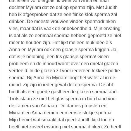
dat is een vol bierglas. Ik weet van Anna en haar
dochter Myriam dat ze dol op sperma zijn. Met Judith
heb ik afgesproken dat ze een flinke slok sperma zal
drinken. De meeste vrouwen vinden spermadrinken
vies, maar dat is vaak de onbekendheid. Mijn ervaring
is dat als ze eenmaal sperma hebben geproefd ze niet
meer te houden zijn. Het lijkt me een leuk idee als
Anna en Myriam ook een glaasje sperma krijgen. Ja,
dat is je beloning, een fris glaasje sperma! Geen
probleem en de inhoud wordt over een drietal glazen
verdeeld. In de glazen zit voor iedereen lekkere portie
sperma. Bij Anna en Myriam loopt het water al in de
mond. Zij zijn in ieder geval dol op sperma. De abt
biedt als een goede gastheer de glazen sperma aan.
Trots staan ze met het glas sperma in hun hand voor
de camera van Adriaan. De dames proosten en
Myriam en Anna nemen een eerste slokje sperma.
Mijn hemel wat smaakt dat goed. Judith kijkt toe en
heeft niet zoveel ervaring met sperma dinken. Ze heeft