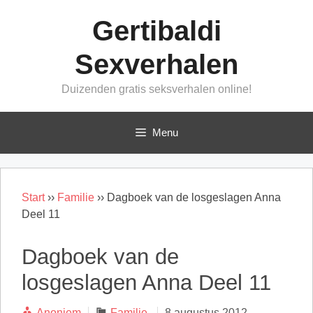
Ga
Gertibaldi
naar
de
Sexverhalen
inhoud
Duizenden gratis seksverhalen online!
Menu
Start
››
Familie
››
Dagboek van de losgeslagen Anna
Deel 11
Dagboek van de
losgeslagen Anna Deel 11
Categorieën
Anoniem
Familie
8 augustus 2012