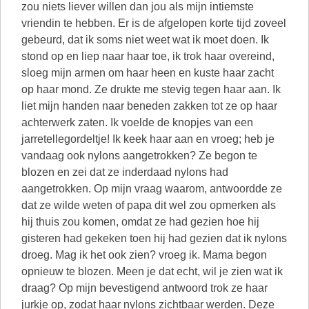
zou niets liever willen dan jou als mijn intiemste
vriendin te hebben. Er is de afgelopen korte tijd zoveel
gebeurd, dat ik soms niet weet wat ik moet doen. Ik
stond op en liep naar haar toe, ik trok haar overeind,
sloeg mijn armen om haar heen en kuste haar zacht
op haar mond. Ze drukte me stevig tegen haar aan. Ik
liet mijn handen naar beneden zakken tot ze op haar
achterwerk zaten. Ik voelde de knopjes van een
jarretellegordeltje! Ik keek haar aan en vroeg; heb je
vandaag ook nylons aangetrokken? Ze begon te
blozen en zei dat ze inderdaad nylons had
aangetrokken. Op mijn vraag waarom, antwoordde ze
dat ze wilde weten of papa dit wel zou opmerken als
hij thuis zou komen, omdat ze had gezien hoe hij
gisteren had gekeken toen hij had gezien dat ik nylons
droeg. Mag ik het ook zien? vroeg ik. Mama begon
opnieuw te blozen. Meen je dat echt, wil je zien wat ik
draag? Op mijn bevestigend antwoord trok ze haar
jurkje op, zodat haar nylons zichtbaar werden. Deze