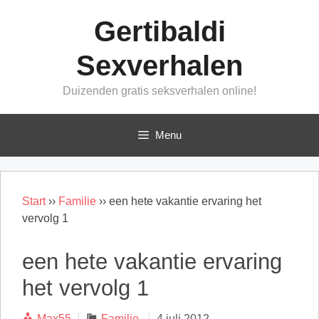
Ga
Gertibaldi
naar
de
Sexverhalen
inhoud
Duizenden gratis seksverhalen online!
Menu
Start
››
Familie
››
een hete vakantie ervaring het
vervolg 1
een hete vakantie ervaring
het vervolg 1
Categorieën
Max55
Familie
4 juli 2012