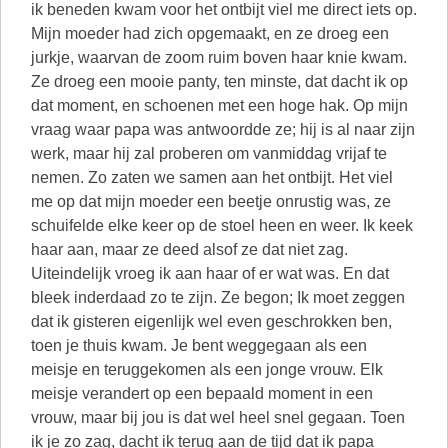
ik beneden kwam voor het ontbijt viel me direct iets op.
Mijn moeder had zich opgemaakt, en ze droeg een
jurkje, waarvan de zoom ruim boven haar knie kwam.
Ze droeg een mooie panty, ten minste, dat dacht ik op
dat moment, en schoenen met een hoge hak. Op mijn
vraag waar papa was antwoordde ze; hij is al naar zijn
werk, maar hij zal proberen om vanmiddag vrijaf te
nemen. Zo zaten we samen aan het ontbijt. Het viel
me op dat mijn moeder een beetje onrustig was, ze
schuifelde elke keer op de stoel heen en weer. Ik keek
haar aan, maar ze deed alsof ze dat niet zag.
Uiteindelijk vroeg ik aan haar of er wat was. En dat
bleek inderdaad zo te zijn. Ze begon; Ik moet zeggen
dat ik gisteren eigenlijk wel even geschrokken ben,
toen je thuis kwam. Je bent weggegaan als een
meisje en teruggekomen als een jonge vrouw. Elk
meisje verandert op een bepaald moment in een
vrouw, maar bij jou is dat wel heel snel gegaan. Toen
ik je zo zag, dacht ik terug aan de tijd dat ik papa