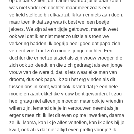
op de bank zitten, de manier waarop jullie daar zaten
was niet vader en dochter, maar meer zoals een
verliefd stelletje bij elkaar zit. Ik kan er niets aan doen,
maar toen ik dat zag was ik best wel een beetje
jaloers. We zijn al een tijdje getrouwd, maar ik weet
ook wel dat ik er niet meer zo uitzie als toen we
verkering hadden. Ik begrijp heel goed dat papa zich
vereerd voelt met zo’n mooie, jonge dochter. Een
dochter die er net zo uitziet als zijn vrouw vroeger, die
zich ook zo kleedt, en die zich gedraagt als een jonge
vrouw van de wereld, dat is iets waar elke man van
droomt, dus ook papa. Ik zou het erg vinden als dit
tussen ons in komt, want ook ik vind dat je een hele
mooie en aantrekkelijke vrouw bent geworden. Ik zou
heel graag niet alleen je moeder, maar ook je vriendin
willen zijn. Iemand die je in vertrouwen neemt als je
ergens mee zit. Ik liet dit even op me inwerken, daarna
zei ik; Mama, kan ik je alles vertellen, kan ik alles bij je
kwijt, ook al is dat niet altijd even prettig voor je? Ik