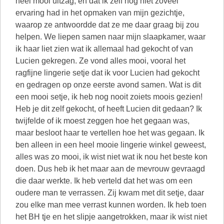
heel mooi uitzag, en dat ik zelf nog niet zoveel
ervaring had in het opmaken van mijn gezichtje,
waarop ze antwoordde dat ze me daar graag bij zou
helpen. We liepen samen naar mijn slaapkamer, waar
ik haar liet zien wat ik allemaal had gekocht of van
Lucien gekregen. Ze vond alles mooi, vooral het
ragfijne lingerie setje dat ik voor Lucien had gekocht
en gedragen op onze eerste avond samen. Wat is dit
een mooi setje, ik heb nog nooit zoiets moois gezien!
Heb je dit zelf gekocht, of heeft Lucien dit gedaan? Ik
twijfelde of ik moest zeggen hoe het gegaan was,
maar besloot haar te vertellen hoe het was gegaan. Ik
ben alleen in een heel mooie lingerie winkel geweest,
alles was zo mooi, ik wist niet wat ik nou het beste kon
doen. Dus heb ik het maar aan de mevrouw gevraagd
die daar werkte. Ik heb verteld dat het was om een
oudere man te verrassen. Zij kwam met dit setje, daar
zou elke man mee verrast kunnen worden. Ik heb toen
het BH tje en het slipje aangetrokken, maar ik wist niet