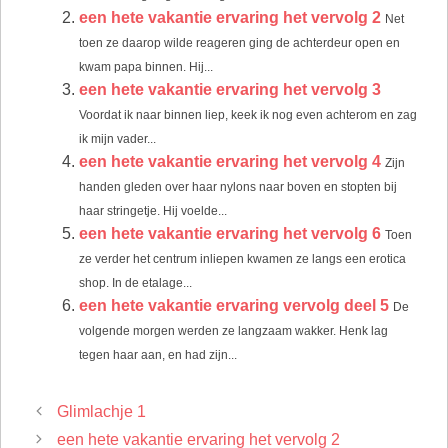
een hete vakantie ervaring het vervolg 2
Net
toen ze daarop wilde reageren ging de achterdeur open en
kwam papa binnen. Hij...
een hete vakantie ervaring het vervolg 3
Voordat ik naar binnen liep, keek ik nog even achterom en zag
ik mijn vader...
een hete vakantie ervaring het vervolg 4
Zijn
handen gleden over haar nylons naar boven en stopten bij
haar stringetje. Hij voelde...
een hete vakantie ervaring het vervolg 6
Toen
ze verder het centrum inliepen kwamen ze langs een erotica
shop. In de etalage...
een hete vakantie ervaring vervolg deel 5
De
volgende morgen werden ze langzaam wakker. Henk lag
tegen haar aan, en had zijn...
Glimlachje 1
een hete vakantie ervaring het vervolg 2