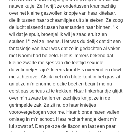
nauwe kutje. Zelf wrijft ze ondertussen krampachtig
over het kleine gezwollen knopje van haar kittelaar,
die ik tussen haar schaamlipjes uit zie steken. Ze zoog
de lucht sissend tussen haar tanden naar binnen. “Ik
wil dat je spuit, broertje! Ik wil je zaad eruit zien
spuiten!! “, zei ze ineens. Het was duidelijk dat dit een
fantasietje van haar was dat ze in gedachten al vaker
met Naomi had beleefd. Het is immers bekend dat
kleine zwarte meisjes van die leeftijd sexuele
duivelinnetjes zijn? Ineens komt Els overeind en duwt
me achterover. Als ik met m’n blote kont in het gras zit,
grijpt ze m’n enorme erectie beet en begint me nu
eerst pas serieus af te trekken. Haar linkerhandje glijdt
over m’n zware ballen en zachtjes knijpt ze in de
gerimpelde zak. Ze zit nu op haar knietjes
voorovergebogen voor me. Haar blonde haren vallen
omlaag in m’n schoot. Haar rechterhandje klemt m’n
lul zowat af. Dan pakt ze de flacon en laat een paar