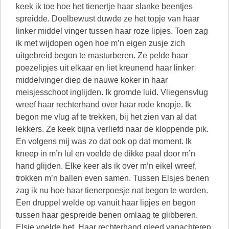
keek ik toe hoe het tienertje haar slanke beentjes
spreidde. Doelbewust duwde ze het topje van haar
linker middel vinger tussen haar roze lipjes. Toen zag
ik met wijdopen ogen hoe m’n eigen zusje zich
uitgebreid begon te masturberen. Ze pelde haar
poezelipjes uit elkaar en liet kreunend haar linker
middelvinger diep de nauwe koker in haar
meisjesschoot inglijden. Ik gromde luid. Vliegensvlug
wreef haar rechterhand over haar rode knopje. Ik
begon me vlug af te trekken, bij het zien van al dat
lekkers. Ze keek bijna verliefd naar de kloppende pik.
En volgens mij was zo dat ook op dat moment. Ik
kneep in m’n lul en voelde de dikke paal door m’n
hand glijden. Elke keer als ik over m’n eikel wreef,
trokken m’n ballen even samen. Tussen Elsjes benen
zag ik nu hoe haar tienerpoesje nat begon te worden.
Een druppel welde op vanuit haar lipjes en begon
tussen haar gespreide benen omlaag te glibberen.
Elsje voelde het. Haar rechterhand gleed vanachteren