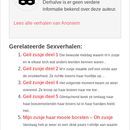
Derhalve is er geen verdere
informatie bekend over deze auteur.
Lees alle verhalen van Anoniem
Gerelateerde Sexverhalen:
Geil zusje deel 1
Die bewuste middag waarin m’n zusje
en ik elkaar toch wat anders leerden kennen waren...
Geil zusje deel 2
M’n zusje maakte zelf een einde aan
de onzekerheid. Ze richtte ineens haar hoofdje op....
Geil zusje deel 4
Het volgende moment kwam ze weer
overeind. Ze kroop op haar knieen naar me toe...
Geil zusje deel 5
Glimlachend keek ze omlaag naar
haar boezemvriendin haar broers lul in haar handjes hield.
Het...
Mijn zusje haar mooie borsten – Oh zusje
Vandaag heb je weer zo een strak paars t-shirtje aan waarin