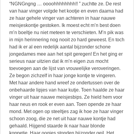
“NGNGngng … oooohhhhhhhh!! ” zuchtte ze. De rest
van haar vinger volgde het kootje en even daarna had
ze haar gehele vinger van achteren in haar nauwe
meisjeskontje gestoken. Ik moest echt m’n best doen
m’n boeltje nu niet meteen te verschieten. M’n pik was
in mijn herinnering nog nooit zo hard geweest. En toch
had ik er al een redelijk aantal bijzonder schone
jongedames mee aan het spit geregen! En het ging er
serieus naar uitzien dat ik m’n eigen zus mocht
toevoegen aan de lijst van vrouwelijke veroveringen.
Ze begon zichzelf in haar jonge kontje te vingeren.
Met haar andere hand wreef ze ondertussen over de
onbehaarde lipjes van haar kutje. Toen haalde ze haar
vinger uit haar nauwe meisjesbips. Ze hield hem voor
haar neus en rook er even aan. Toen opende ze haar
mond. Met ogen op steeltjes zag ik hoe ze haar vinger
schoon zoog, die ze net uit haar nauwe kontje had
gehaald. Hijgend staarde ik naar haar blonde
koppetje. Haar oogjes stonden bijzonder geil. Het