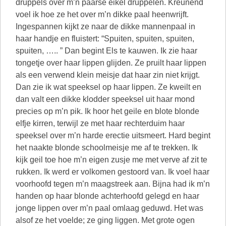
druppels over m’n paarse eikel druppelen. Kreunend
voel ik hoe ze het over m’n dikke paal heenwrijft.
Ingespannen kijkt ze naar de dikke mannenpaal in
haar handje en fluistert: “Spuiten, spuiten, spuiten,
spuiten, ….. ” Dan begint Els te kauwen. Ik zie haar
tongetje over haar lippen glijden. Ze pruilt haar lippen
als een verwend klein meisje dat haar zin niet krijgt.
Dan zie ik wat speeksel op haar lippen. Ze kweilt en
dan valt een dikke klodder speeksel uit haar mond
precies op m’n pik. Ik hoor het geile en blote blonde
elfje kirren, terwijl ze met haar rechterduim haar
speeksel over m’n harde erectie uitsmeert. Hard begint
het naakte blonde schoolmeisje me af te trekken. Ik
kijk geil toe hoe m’n eigen zusje me met verve af zit te
rukken. Ik werd er volkomen gestoord van. Ik voel haar
voorhoofd tegen m’n maagstreek aan. Bijna had ik m’n
handen op haar blonde achterhoofd gelegd en haar
jonge lippen over m’n paal omlaag geduwd. Het was
alsof ze het voelde; ze ging liggen. Met grote ogen