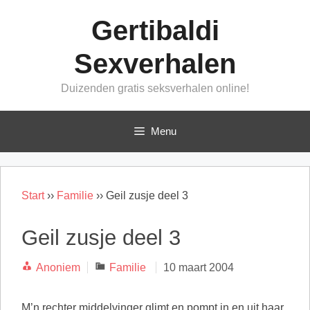
Ga
Gertibaldi
naar
de
Sexverhalen
inhoud
Duizenden gratis seksverhalen online!
Menu
Start
››
Familie
››
Geil zusje deel 3
Geil zusje deel 3
Categorieën
Anoniem
Familie
10 maart 2004
M’n rechter middelvinger glimt en pompt in en uit haar