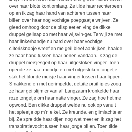
over haar blote kont omlaag. Ze tilde haar rechterbeen
op en ik zag haar hand van achteren tussen haar
billen over haar nog vochtige poepgaatje wrijven. Ze
gleed omhoog door de bilspleet en ving de dikke
druppel geilsap op met haar wijsvin-ger. Terwijl ze met
haar linkerhandje nu hard over haar vochtige
clitorisknopje wreef en me geil bleef aankijken, haalde
ze haar hand tussen haar benen vandaan. Ik zag de
druppel meisjesgeil op haar uitgestoken vinger. Toen
opende ze haar mondje en met uitgestoken tongetje
stak het blonde meisje haar vinger tussen haar lippen.
Smakkend en met gerimpelde, getuite pruillipjes zoog
ze haar geilslijm er van af. Langzaam kronkelde haar
roze tongetje om haar natte vinger. Ze zag hoe het me
opwond. Een dikke druppel welde nu ook op vanuit
het spleetje op m’n eikel. Ze kreunde, en glimlachte er
bij. Ze spreidde haar dijen nog wat meer en ik zag het
transpiratievocht tussen haar jonge billen. Toen tilde