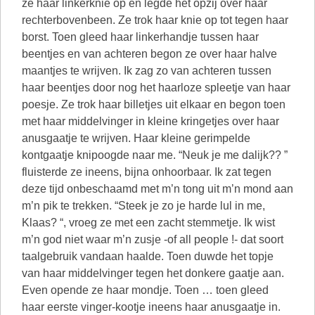
ze haar linkerknie op en legde het opzij over haar
rechterbovenbeen. Ze trok haar knie op tot tegen haar
borst. Toen gleed haar linkerhandje tussen haar
beentjes en van achteren begon ze over haar halve
maantjes te wrijven. Ik zag zo van achteren tussen
haar beentjes door nog het haarloze spleetje van haar
poesje. Ze trok haar billetjes uit elkaar en begon toen
met haar middelvinger in kleine kringetjes over haar
anusgaatje te wrijven. Haar kleine gerimpelde
kontgaatje knipoogde naar me. “Neuk je me dalijk?? ”
fluisterde ze ineens, bijna onhoorbaar. Ik zat tegen
deze tijd onbeschaamd met m’n tong uit m’n mond aan
m’n pik te trekken. “Steek je zo je harde lul in me,
Klaas? “, vroeg ze met een zacht stemmetje. Ik wist
m’n god niet waar m’n zusje -of all people !- dat soort
taalgebruik vandaan haalde. Toen duwde het topje
van haar middelvinger tegen het donkere gaatje aan.
Even opende ze haar mondje. Toen … toen gleed
haar eerste vinger-kootje ineens haar anusgaatje in.