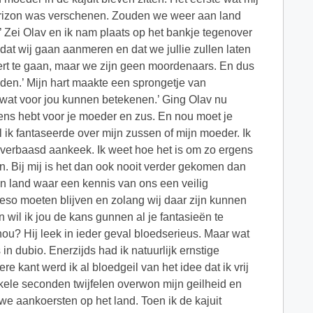
horizon was verschenen. Zouden we weer aan land
’ Zei Olav en ik nam plaats op het bankje tegenover
 dat wij gaan aanmeren en dat we jullie zullen laten
eert te gaan, maar we zijn geen moordenaars. En dus
den.’ Mijn hart maakte een sprongetje van
l wat voor jou kunnen betekenen.’ Ging Olav nu
lens hebt voor je moeder en zus. En nou moet je
jl ik fantaseerde over mijn zussen of mijn moeder. Ik
tomverbaasd aankeek. Ik weet hoe het is om zo ergens
en. Bij mij is het dan ook nooit verder gekomen dan
an land waar een kennis van ons een veilig
so moeten blijven en zolang wij daar zijn kunnen
en wil ik jou de kans gunnen al je fantasieën te
 nou? Hij leek in ieder geval bloedserieus. Maar wat
in dubio. Enerzijds had ik natuurlijk ernstige
kant werd ik al bloedgeil van het idee dat ik vrij
kele seconden twijfelen overwon mijn geilheid en
 we aankoersten op het land. Toen ik de kajuit