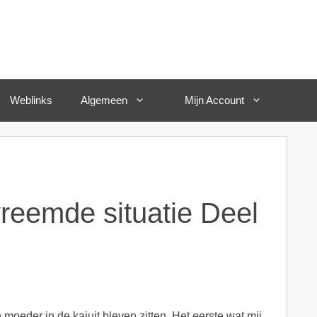
Weblinks
Algemeen
Mijn Account
reemde situatie Deel
 moeder in de kajuit bleven zitten. Het eerste wat mij