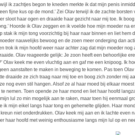
rwijl ik zachtjes begon te kneden merkte ik dat mijn penis inmidd
een fijne kus op de mond.’ Zei Olav terwijl ik de zachte borsten
r sloot haar ogen en draaide haar gezicht naar mij toe. Ik boog
ong.’ Hoorde ik Olav zeggen en ik voelde hoe mijn moeder na
p stak ik mijn tong voorzichtig bij haar naar binnen en liet hem
moeder nauwelijks bewoog en de zoen meer onderging dan act
n trok ik mijn hoofd weer naar achter zag dat mijn moeder nog 
aaide. Olav reageerde gelijk: Je zoon heeft een behoorlijke er
’ Olav keek me even vluchtig aan en gaf me een knipoog. Ik h
geen aanstalten te maken in beweging te komen. Pas toen Ola
te draaide ze zich traag naar mij toe en boog zich zonder mij aan
 ze nog even stil hangen. Alsof ze al haar moed bij elkaar moes
te nemen. Toen opende ze haar mond en liet haar hoofd langza
mijn lul zo min mogelijk aan te raken, maar toen hij eenmaal gr
e ik mijn eikel langs haar tong en gehemelte glijden. Haar mon
e kreun niet onderdrukken. Olav keek mij aan en ik lachte even 
r haar hoofd met weinig enthousiasme langs mijn lul op en n