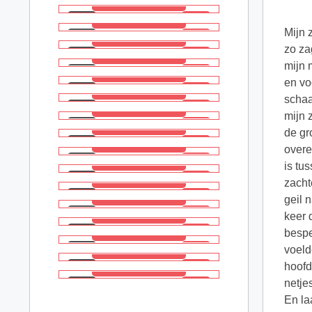
Mijn 
zo za
mijn 
en vo
schaa
mijn 
de gr
overe
is tu
zacht
geil 
keer 
bespe
voeld
hoofd
netje
En la