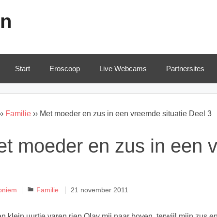
en
Start
Eroscoop
Live Webcams
Partnersites
››
Familie
››
Met moeder en zus in een vreemde situatie Deel 3
t moeder en zus in een v
Categorieën
oniem
Familie
21 november 2011
n klein uurtje varen riep Olav mij naar boven, terwijl mijn zus en