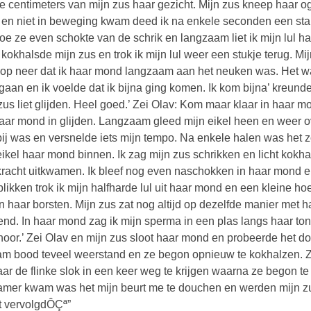
e centimeters van mijn zus haar gezicht. Mijn zus kneep haar 
n en niet in beweging kwam deed ik na enkele seconden een stapj
oe ze even schokte van de schrik en langzaam liet ik mijn lul h
t kokhalsde mijn zus en trok ik mijn lul weer een stukje terug. 
op neer dat ik haar mond langzaam aan het neuken was. Het wa
e gaan en ik voelde dat ik bijna ging komen. Ik kom bijna’ kreunde 
zus liet glijden. Heel goed.’ Zei Olav: Kom maar klaar in haar mo
aar mond in glijden. Langzaam gleed mijn eikel heen en weer ov
bij was en versnelde iets mijn tempo. Na enkele halen was het z
eikel haar mond binnen. Ik zag mijn zus schrikken en licht kokha
kracht uitkwamen. Ik bleef nog even naschokken in haar mond e
likken trok ik mijn halfharde lul uit haar mond en een kleine 
n haar borsten. Mijn zus zat nog altijd op dezelfde manier met 
nd. In haar mond zag ik mijn sperma in een plas langs haar tong
hoor.’ Zei Olav en mijn zus sloot haar mond en probeerde het do
am bood teveel weerstand en ze begon opnieuw te kokhalzen. Ze
aar de flinke slok in een keer weg te krijgen waarna ze begon te
mer kwam was het mijn beurt me te douchen en werden mijn z
 vervolgdÔÇª”