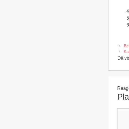
Be
Ka
Dit v
Reage
Pla
React