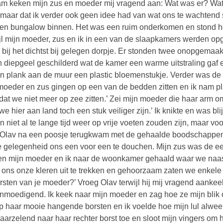
m keken mijn zus en moeder mij vragend aan: Wat was er? Wat 
maar dat ik verder ook geen idee had van wat ons te wachtend 
ten bungalow binnen. Het was een ruim onderkomen en stond hel
jl mijn moeder, zus en ik in een van de slaapkamers werden o
 bij het dichtst bij gelegen dorpje. Er stonden twee onopgem
 diepgeel geschilderd wat de kamer een warme uitstraling gaf en 
n plank aan de muur een plastic bloemenstukje. Verder was de
moeder en zus gingen op een van de bedden zitten en ik nam pl
 dat we niet meer op zee zitten.’ Zei mijn moeder die haar arm 
we hier aan land toch een stuk veiliger zijn.’ Ik knikte en was blij
n niet al te lange tijd weer op vrije voeten zouden zijn, maar v
Olav na een poosje terugkwam met de gehaalde boodschappen b
 gelegenheid ons een voor een te douchen. Mijn zus was de ee
n mijn moeder en ik naar de woonkamer gehaald waar we naast
 ons onze kleren uit te trekken en gehoorzaam zaten we enkele 
rsten van je moeder?’ Vroeg Olav terwijl hij mij vragend aankee
anmoedigend. Ik keek naar mijn moeder en zag hoe ze mijn blik on
op haar mooie hangende borsten en ik voelde hoe mijn lul alwee
aarzelend naar haar rechter borst toe en sloot mijn vingers om 