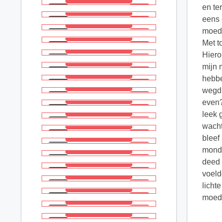
en te
eens 
moede
Met t
Hiero
mijn 
hebbe
wegdr
even?
leek 
wacht
bleef
mond 
deed 
voeld
licht
moede