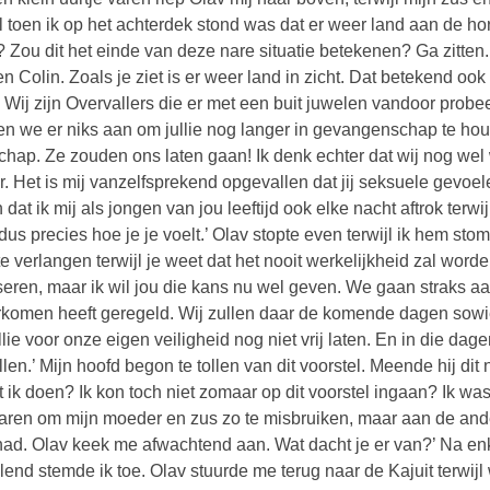
l toen ik op het achterdek stond was dat er weer land aan de 
 Zou dit het einde van deze nare situatie betekenen? Ga zitten.
n Colin. Zoals je ziet is er weer land in zicht. Dat betekend ook
 Wij zijn Overvallers die er met een buit juwelen vandoor prob
n we er niks aan om jullie nog langer in gevangenschap te hou
schap. Ze zouden ons laten gaan! Ik denk echter dat wij nog we
r. Het is mij vanzelfsprekend opgevallen dat jij seksuele gevoe
 dat ik mij als jongen van jou leeftijd ook elke nacht aftrok terwi
dus precies hoe je je voelt.’ Olav stopte even terwijl ik hem s
te verlangen terwijl je weet dat het nooit werkelijkheid zal word
seren, maar ik wil jou die kans nu wel geven. We gaan straks a
komen heeft geregeld. Wij zullen daar de komende dagen sowie
llie voor onze eigen veiligheid nog niet vrij laten. En in die dag
llen.’ Mijn hoofd begon te tollen van dit voorstel. Meende hij dit
 ik doen? Ik kon toch niet zomaar op dit voorstel ingaan? Ik was 
ren om mijn moeder en zus zo te misbruiken, maar aan de andere 
had. Olav keek me afwachtend aan. Wat dacht je er van?’ Na en
lend stemde ik toe. Olav stuurde me terug naar de Kajuit terwijl