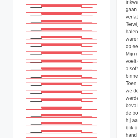
inkwa
gaan 
verla
Terwi
halen
waren
op ee
Mijn 
voelt
alsof 
binne
Toen 
we de
werde
beval
de bo
hij a
blik 
hand 