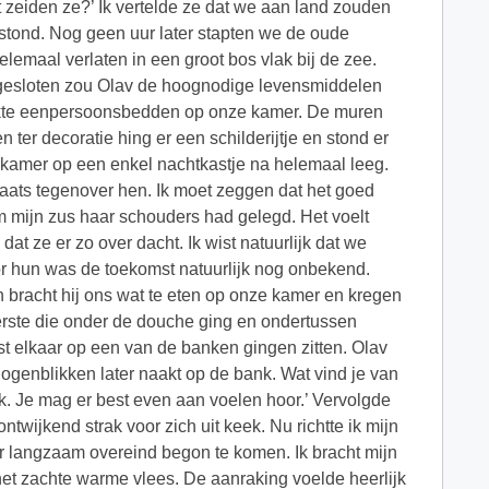
zeiden ze?’ Ik vertelde ze dat we aan land zouden
stond. Nog geen uur later stapten we de oude
emaal verlaten in een groot bos vlak bij de zee.
pgesloten zou Olav de hoognodige levensmiddelen
aakte eenpersoonsbedden op onze kamer. De muren
ter decoratie hing er een schilderijtje en stond er
 kamer op een enkel nachtkastje na helemaal leeg.
aats tegenover hen. Ik moet zeggen dat het goed
om mijn zus haar schouders had gelegd. Het voelt
 dat ze er zo over dacht. Ik wist natuurlijk dat we
oor hun was de toekomst natuurlijk nog onbekend.
racht hij ons wat te eten op onze kamer en kregen
rste die onder de douche ging en ondertussen
 elkaar op een van de banken gingen zitten. Olav
ogenblikken later naakt op de bank. Wat vind je van
k. Je mag er best even aan voelen hoor.’ Vervolgde
twijkend strak voor zich uit keek. Nu richtte ik mijn
r langzaam overeind begon te komen. Ik bracht mijn
het zachte warme vlees. De aanraking voelde heerlijk