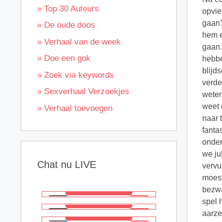
» Top 30 Auteurs
opvie
gaan?
» De oude doos
hem e
» Verhaal van de week
gaan.
» Doe een gok
hebbe
blijd
» Zoek via keywords
verde
» Sexverhaal Verzoekjes
weten
weet 
» Verhaal toevoegen
naar 
fanta
onder
we ju
Chat nu LIVE
vervu
moest
bezwa
spel 
aarze