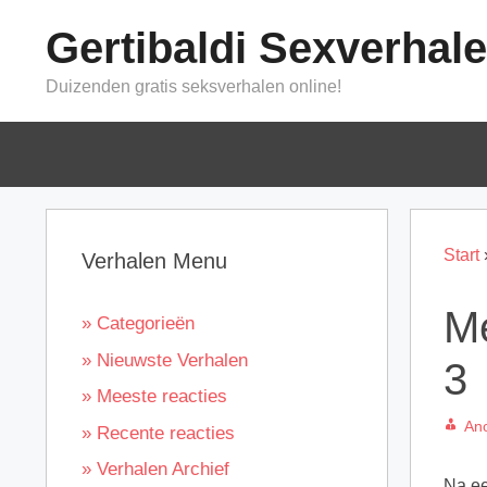
Ga
Gertibaldi Sexverhal
naar
de
Duizenden gratis seksverhalen online!
inhoud
Start
Verhalen Menu
Me
» Categorieën
» Nieuwste Verhalen
3
» Meeste reacties
An
» Recente reacties
» Verhalen Archief
Na ee