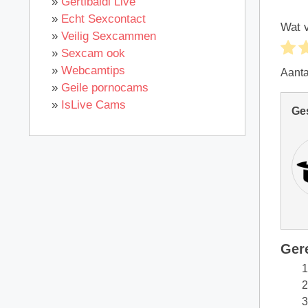
»
Gertibaldi Live
»
Echt Sexcontact
Wat v
»
Veilig Sexcammen
»
Sexcam ook
»
Webcamtips
Aant
»
Geile pornocams
»
IsLive Cams
Ge
Ger