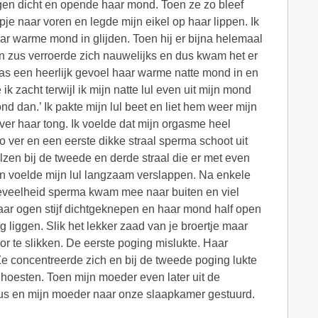
ogen dicht en opende haar mond. Toen ze zo bleef
e naar voren en legde mijn eikel op haar lippen. Ik
aar warme mond in glijden. Toen hij er bijna helemaal
Mijn zus verroerde zich nauwelijks en dus kwam het er
s een heerlijk gevoel haar warme natte mond in en
ik zacht terwijl ik mijn natte lul even uit mijn mond
nd dan.’ Ik pakte mijn lul beet en liet hem weer mijn
er haar tong. Ik voelde dat mijn orgasme heel
o ver en een eerste dikke straal sperma schoot uit
lzen bij de tweede en derde straal die er met even
n voelde mijn lul langzaam verslappen. Na enkele
hoeveelheid sperma kwam mee naar buiten en viel
haar ogen stijf dichtgeknepen en haar mond half open
 liggen. Slik het lekker zaad van je broertje maar
or te slikken. De eerste poging mislukte. Haar
 concentreerde zich en bij de tweede poging lukte
 hoesten. Toen mijn moeder even later uit de
us en mijn moeder naar onze slaapkamer gestuurd.