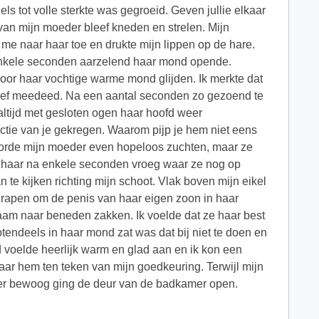
els tot volle sterkte was gegroeid. Geven jullie elkaar
 van mijn moeder bleef kneden en strelen. Mijn
 me naar haar toe en drukte mijn lippen op de hare.
 enkele seconden aarzelend haar mond opende.
 door haar vochtige warme mond glijden. Ik merkte dat
ief meedeed. Na een aantal seconden zo gezoend te
altijd met gesloten ogen haar hoofd weer
ectie van je gekregen. Waarom pijp je hem niet eens
oorde mijn moeder even hopeloos zuchten, maar ze
v haar na enkele seconden vroeg waar ze nog op
 te kijken richting mijn schoot. Vlak boven mijn eikel
t rapen om de penis van haar eigen zoon in haar
am naar beneden zakken. Ik voelde dat ze haar best
otendeels in haar mond zat was dat bij niet te doen en
d voelde heerlijk warm en glad aan en ik kon een
naar hem ten teken van mijn goedkeuring. Terwijl mijn
eer bewoog ging de deur van de badkamer open.