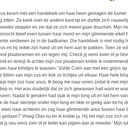
zus kwam met een handdoek om haar heen geslagen de kamer b
g zitten. Ze keek snel de andere kant op en durfde zich nauwelijks
moeder stoppen en zei dat ze zich moest gaan douchen. Mijn mo
orvocht bleef even tussen haar mond en mijn glimmende eikel 
mte verdween ze in de badkamer. Die handdoek is niet nodig hoo
zus en hij reikte zijn hand uit om hem aan te pakken. Toen ze vo
ond plaatsnemen en zei tegen mij: Check jij eens even of je lie
ind en terwijl ik achter mijn zus plaatsnam knikte ik instemmen
ssen haar billetjes te wassen.’ Vulde Colin aan met een grijns o
e billen van mijn zus en trok ze lichtjes uit elkaar. Haar hele b
naar mijn zus haar anus. Ik boog me naar voren zodat ik met mi
diep in. Het was duidelijk dat ze zich gewassen had want er was
uren. Nadat ik geroken had stak ik mijn tong uit en liet hem van
e de haar sterretje onder mijn tong en likte er gretig aan tot hij
 weer naar achteren en zag haar glimmende anus tussen haar bill
s gedaan?’ Vroeg Olav nu en ik knikte ja. Hij liet mijn zus zich
at jij nou eens zien of je beter kan pijpen dan je moeder.’ Mijn lu