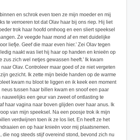
innen en schrok even toen ze mijn moeder en mij
 te verroeren tot dat Olav haar bij ons riep. Hij liet
eder trok haar hoofd omhoog en een sliert speeksel
hangen. Ze veegde haar mond af en met duidelijke
r liefje. Geef die maar even hier.’ Zei Olav tegen
lledig naakt was liet hij haar op handen en knieën op
ve zus zich wel netjes gewassen heeft.’ Ik kwam
d naar Olav. Controleer maar goed of ze niet vergeten
p zijn gezicht. Ik zette mijn beide handen op de warme
ilspleet kwam nu bloot te liggen en ik keek een moment
jn neus tussen haar billen kwam en snoof een paar
 nauwelijks een geur van zweet of ontlasting te
af haar vagina naar boven glijden over haar anus. Ik
 droop van mijn speeksel. Na een poosje trok ik mijn
en verdwijnen toen ik ze los liet. En heeft ze het
 omdraaien en op haar knieën voor mij plaatsnemen.
l, die nog steeds stijf overeind stond, bevond zich nu