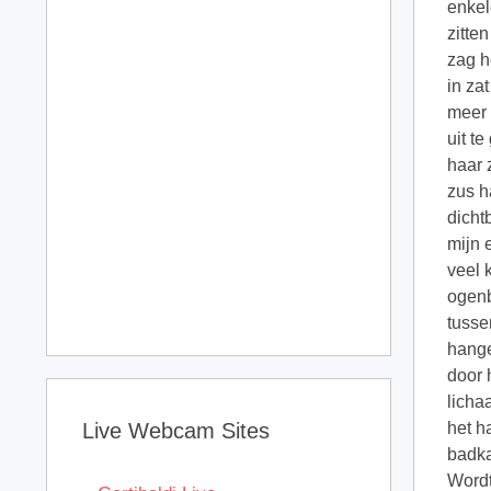
enkel
zitte
zag h
in za
meer 
uit t
haar 
zus h
dicht
mijn 
veel 
ogenb
tusse
hange
door 
licha
Live Webcam Sites
het h
badka
Wordt