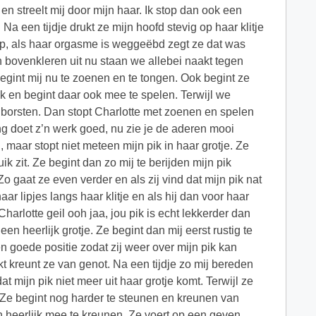
en streelt mij door mijn haar. Ik stop dan ook een
k. Na een tijdje drukt ze mijn hoofd stevig op haar klitje
 op, als haar orgasme is weggeëbd zegt ze dat was
ijn bovenkleren uit nu staan we allebei naakt tegen
begint mij nu te zoenen en te tongen. Ook begint ze
pik en begint daar ook mee te spelen. Terwijl we
ar borsten. Dan stopt Charlotte met zoenen en spelen
ing doet z’n werk goed, nu zie je de aderen mooi
, maar stopt niet meteen mijn pik in haar grotje. Ze
k zit. Ze begint dan zo mij te berijden mijn pik
o gaat ze even verder en als zij vind dat mijn pik nat
ar lipjes langs haar klitje en als hij dan voor haar
 Charlotte geil ooh jaa, jou pik is echt lekkerder dan
een heerlijk grotje. Ze begint dan mij eerst rustig te
een goede positie zodat zij weer over mijn pik kan
kt kreunt ze van genot. Na een tijdje zo mij bereden
t mijn pik niet meer uit haar grotje komt. Terwijl ze
in. Ze begint nog harder te steunen en kreunen van
in heerlijk mee te kreunen. Ze voert op een geven