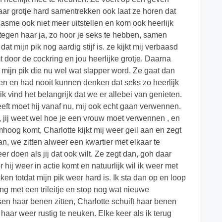
haar grotje hard samentrekken ook laat ze horen dat
rgasme ook niet meer uitstellen en kom ook heerlijk
eg tegen haar ja, zo hoor je seks te hebben, samen
 mijn pik nog aardig stijf is. ze kijkt mij verbaasd
mt door de cockring en jou heerlijke grotje. Daarna
r mijn pik die nu wel wat slapper word. Ze gaat dan
eten en had nooit kunnen denken dat seks zo heerlijk
ik vind het belangrijk dat we er allebei van genieten.
eeft moet hij vanaf nu, mij ook echt gaan verwennen.
ch, jij weet wel hoe je een vrouw moet verwennen , en
hoog komt, Charlotte kijkt mij weer geil aan en zegt
an, we zitten alweer een kwartier met elkaar te
 doen als jij dat ook wilt. Ze zegt dan, goh daar
 hij weer in actie komt en natuurlijk wil ik weer met
ken totdat mijn pik weer hard is. Ik sta dan op en loop
g met een trileitje en stop nog wat nieuwe
tussen haar benen zitten, Charlotte schuift haar benen
n haar weer rustig te neuken. Elke keer als ik terug