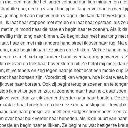
n met een man die het langer volhoud dan tien minuten en nie
Charlotte dan, nee en vraagt hou jij het langer vol dan en weet 
ja, je mag het aan mijn vriendin vragen, die kan dat bevestigen.
n . Ik laat haar stoppen met strelen en laat haar opstaan, als ze 
 met mijn mond naar de hare en begin haar te zoenen. Als ik da
gewillig mijn tong naar binnen. Ze begint dan met haar tong met 
haar, haar en met mijn andere hand streel ik over haar rug. Na ee
tong, daar begin ik aan te zuigen en te likken. Met de hand in ha
een en streel met mijn andere hand over haar ruggenwervels. Ze 
top ik even en trek haar bovenkleren uit. Ze helpt mij mee, dan s
en, stijve tepels en zeg tegen haar je hebt echt een mooie cup D 
root haar borsten zijn. Voordat zij kan vragen, hoe ik dat weet, 
ijk over haar borsten. Ook zij begint terug te zoenen en te tonge
e stop ik met tongen en zak al zoenend naar haar nek, daar zoen e
ijk verwen, dan zak ik zoenend verder naar haar borsten. Deze 
maak ik haar broek los en doe deze en haar slipje uit. Terwijl ik
hand aan haar poesje. Ze heeft een kortgeschoren poesje en ze is
n over haar buik verder naar beneden, als ik de buurt van haar
poesje en begin haar te likken. Ze begint nu wat heftiger te kreu