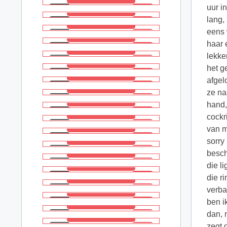
uur i
lang,
eens 
haar 
lekke
het g
afgel
ze na
hand,
cockr
van m
sorry
besch
die l
die r
verba
ben i
dan, 
zegt 