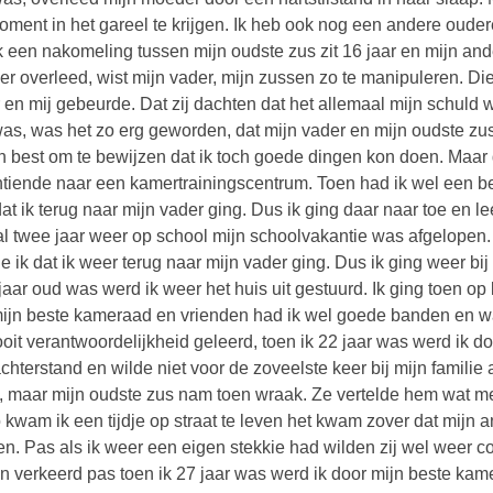
oment in het gareel te krijgen. Ik heb ook nog een andere oude
k een nakomeling tussen mijn oudste zus zit 16 jaar en mijn ande
r overleed, wist mijn vader, mijn zussen zo te manipuleren. Die t
 en mij gebeurde. Dat zij dachten dat het allemaal mijn schuld wa
as, was het zo erg geworden, dat mijn vader en mijn oudste zus
jn best om te bewijzen dat ik toch goede dingen kon doen. Maar 
tiende naar een kamertrainingscentrum. Toen had ik wel een be
at ik terug naar mijn vader ging. Dus ik ging daar naar toe en le
al twee jaar weer op school mijn schoolvakantie was afgelopen.
e ik dat ik weer terug naar mijn vader ging. Dus ik ging weer bi
 jaar oud was werd ik weer het huis uit gestuurd. Ik ging toen o
ijn beste kameraad en vrienden had ik wel goede banden en was 
ooit verantwoordelijkheid geleerd, toen ik 22 jaar was werd ik d
chterstand en wilde niet voor de zoveelste keer bij mijn familie 
, maar mijn oudste zus nam toen wraak. Ze vertelde hem wat mee
 kwam ik een tijdje op straat te leven het kwam zover dat mijn 
n. Pas als ik weer een eigen stekkie had wilden zij wel weer co
n verkeerd pas toen ik 27 jaar was werd ik door mijn beste ka