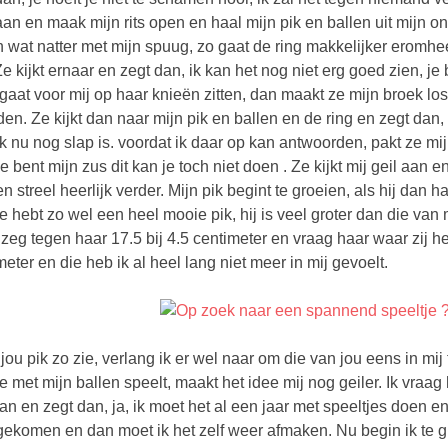
aan en maak mijn rits open en haal mijn pik en ballen uit mijn o
n wat natter met mijn spuug, zo gaat de ring makkelijker eromhee
Ze kijkt ernaar en zegt dan, ik kan het nog niet erg goed zien, j
 gaat voor mij op haar knieën zitten, dan maakt ze mijn broek l
en. Ze kijkt dan naar mijn pik en ballen en de ring en zegt dan,
ik nu nog slap is. voordat ik daar op kan antwoorden, pakt ze mijn
je bent mijn zus dit kan je toch niet doen . Ze kijkt mij geil aan 
n streel heerlijk verder. Mijn pik begint te groeien, als hij dan h
je hebt zo wel een heel mooie pik, hij is veel groter dan die va
k zeg tegen haar 17.5 bij 4.5 centimeter en vraag haar waar zij 
meter en die heb ik al heel lang niet meer in mij gevoelt.
 jou pik zo zie, verlang ik er wel naar om die van jou eens in mi
e met mijn ballen speelt, maakt het idee mij nog geiler. Ik vraag h
aan en zegt dan, ja, ik moet het al een jaar met speeltjes doen en
gekomen en dan moet ik het zelf weer afmaken. Nu begin ik te g