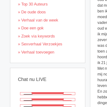
» Top 30 Auteurs
dat m
ben i
» De oude doos
moede
» Verhaal van de week
vader
» Doe een gok
oud w
ik mi
» Zoek via keywords
zeven
» Sexverhaal Verzoekjes
was d
toen 
» Verhaal toevoegen
hoord
ik 21
Met m
mij n
Chat nu LIVE
huura
leven
En zo
hebbe
dinge