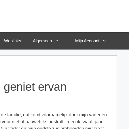
Weblinks
Algemeen
Mijn Account
 geniet ervan
de familie, dat komt voornamelijk door mijn vader en
oor niet of nauwelijks bestraft. Toen ik twaalf jaar
 Mijn vader en mijn oudste zus probeerden mij vanaf