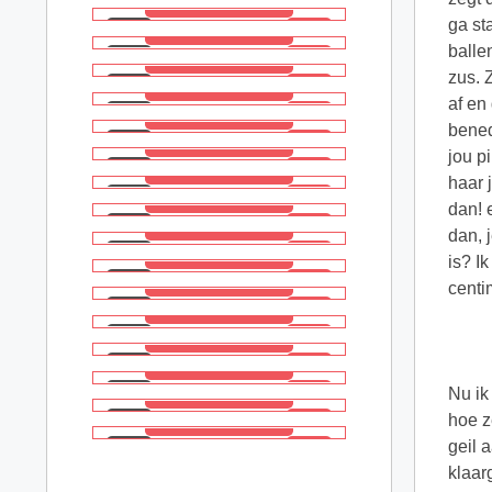
ga st
balle
zus. 
af en
bened
jou p
haar 
dan! e
dan, 
is? I
centi
Nu ik
hoe z
geil 
klaar