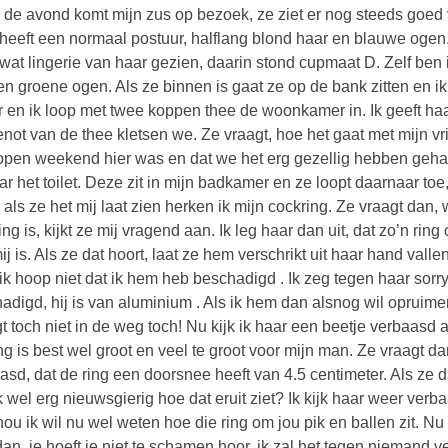
n de avond komt mijn zus op bezoek, ze ziet er nog steeds goed
 heeft een normaal postuur, halflang blond haar en blauwe ogen.
wat lingerie van haar gezien, daarin stond cupmaat D. Zelf ben 
en groene ogen. Als ze binnen is gaat ze op de bank zitten en ik 
r en ik loop met twee koppen thee de woonkamer in. Ik geeft haa
enot van de thee kletsen we. Ze vraagt, hoe het gaat met mijn vri
open weekend hier was en dat we het erg gezellig hebben gehad
ar het toilet. Deze zit in mijn badkamer en ze loopt daarnaar toe,
 als ze het mij laat zien herken ik mijn cockring. Ze vraagt dan, 
ing is, kijkt ze mij vragend aan. Ik leg haar dan uit, dat zo’n r
ij is. Als ze dat hoort, laat ze hem verschrikt uit haar hand vall
 ik hoop niet dat ik hem heb beschadigd . Ik zeg tegen haar sorry 
adigd, hij is van aluminium . Als ik hem dan alsnog wil opruime
igt toch niet in de weg toch! Nu kijk ik haar een beetje verbaasd
ing is best wel groot en veel te groot voor mijn man. Ze vraagt da
asd, dat de ring een doorsnee heeft van 4.5 centimeter. Als ze 
k wel erg nieuwsgierig hoe dat eruit ziet? Ik kijk haar weer ver
nou ik wil nu wel weten hoe die ring om jou pik en ballen zit. Nu 
dan, je hoeft je niet te schamen hoor, ik zal het tegen niemand 