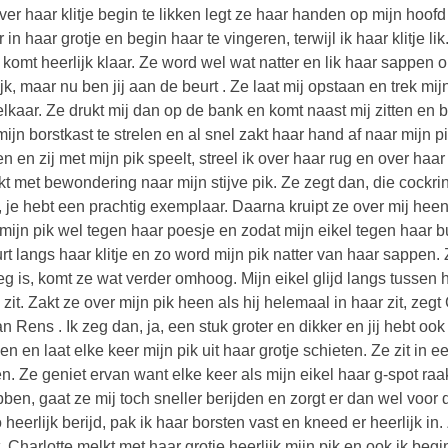
ver haar klitje begin te likken legt ze haar handen op mijn hoofd 
 in haar grotje en begin haar te vingeren, terwijl ik haar klitje li
 komt heerlijk klaar. Ze word wel wat natter en lik haar sappen
ijk, maar nu ben jij aan de beurt . Ze laat mij opstaan en trek m
elkaar. Ze drukt mij dan op de bank en komt naast mij zitten en 
mijn borstkast te strelen en al snel zakt haar hand af naar mijn 
n en zij met mijn pik speelt, streel ik over haar rug en over ha
jkt met bewondering naar mijn stijve pik. Ze zegt dan, die cockr
n, je hebt een prachtig exemplaar. Daarna kruipt ze over mij heen
 mijn pik wel tegen haar poesje en zodat mijn eikel tegen haar bui
rt langs haar klitje en zo word mijn pik natter van haar sappen. Z
g is, komt ze wat verder omhoog. Mijn eikel glijd langs tussen ha
 zit. Zakt ze over mijn pik heen als hij helemaal in haar zit, zegt
n Rens . Ik zeg dan, ja, een stuk groter en dikker en jij hebt ook 
den en laat elke keer mijn pik uit haar grotje schieten. Ze zit in 
n. Ze geniet ervan want elke keer als mijn eikel haar g-spot raa
bben, gaat ze mij toch sneller berijden en zorgt er dan wel voor da
o heerlijk berijd, pak ik haar borsten vast en kneed er heerlijk 
. Charlotte melkt met haar grotje heerlijk mijn pik en ook ik beg