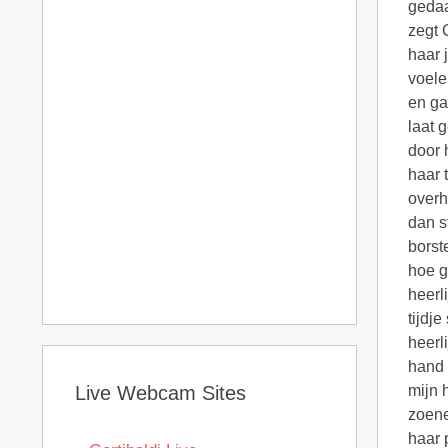
gedaa
zegt 
haar 
voele
en ga
laat 
door 
haar 
overh
dan s
borst
hoe g
heerl
tijdj
heerl
hand 
Live Webcam Sites
mijn 
zoene
haar 