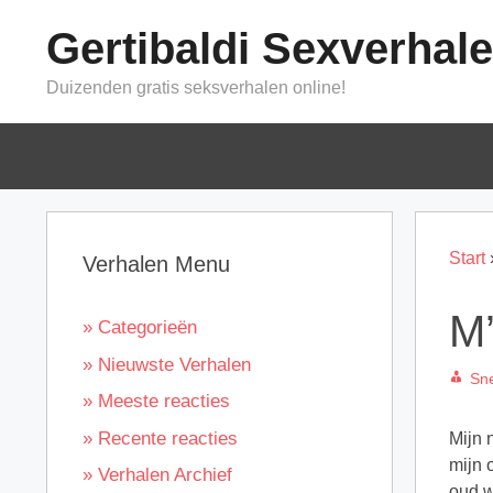
Ga
Gertibaldi Sexverhal
naar
de
Duizenden gratis seksverhalen online!
inhoud
Start
Verhalen Menu
M’
» Categorieën
» Nieuwste Verhalen
Sn
» Meeste reacties
» Recente reacties
Mijn 
mijn 
» Verhalen Archief
oud w