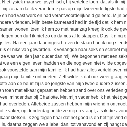
. Niet fysiek maar wel psychisch, hij vertelde toen, dat als ik mij
 mij zo aan dat ik veranderde pas op mijn tweeëndertigste had ik
e en had vast werk en had verantwoordelijkheid geleerd. Mijn 
ndere vrienden. Mijn beste kameraad had in de tijd dat ik hem 
samen wonen, toen ik hem zo met haar zag kreeg ik ook de ge
verlegen ben durf ik niet zo op dames af te stappen. Dus ik ging o
gsites. Na een jaar daar ingeschreven te staan had ik nog ste
r is er niks van geworden. Ik verlangde naar seks en schreef mij
ze was wel tien jaar ouder dan mij. We begonnen met een seksre
 we een eigen leven hadden en die nog even niet wilde opgeven.
ook voorstelde aan mijn familie. Ik had haar alles verteld over 
graag mijn familie ontmoeten. Zelf wilde ik dat ook weer graag 
otte aan de beurt zij is de jongste van mijn twee oudere zussen. 
n toen met elkaar gepraat en hebben zand over ons verleden g
veel minder dan bij Charlotte. Met mijn vader heb ik het niet goe
had overleden. Allebeide zussen hebben mijn vriendin ontmoet e
otte vaker, op donderdag belde ze mij en vraagt, als ik die av
lkaar kletsen. Ik zeg tegen haar dat het goed is en het fijn vind 
ij is, daarna zeggen we allebei dan, tot vanavond en zij hangt d