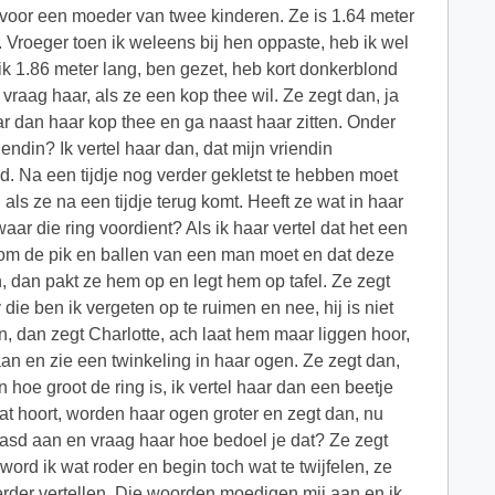
 voor een moeder van twee kinderen. Ze is 1.64 meter
 Vroeger toen ik weleens bij hen oppaste, heb ik wel
ik 1.86 meter lang, ben gezet, heb kort donkerblond
vraag haar, als ze een kop thee wil. Ze zegt dan, ja
r dan haar kop thee en ga naast haar zitten. Onder
endin? Ik vertel haar dan, dat mijn vriendin
. Na een tijdje nog verder gekletst te hebben moet
 als ze na een tijdje terug komt. Heeft ze wat in haar
waar die ring voordient? Als ik haar vertel dat het een
ing om de pik en ballen van een man moet en dat deze
en, dan pakt ze hem op en legt hem op tafel. Ze zegt
die ben ik vergeten op te ruimen en nee, hij is niet
n, dan zegt Charlotte, ach laat hem maar liggen hoor,
 aan en zie een twinkeling in haar ogen. Ze zegt dan,
n hoe groot de ring is, ik vertel haar dan een beetje
dat hoort, worden haar ogen groter en zegt dan, nu
baasd aan en vraag haar hoe bedoel je dat? Ze zegt
word ik wat roder en begin toch wat te twijfelen, ze
verder vertellen. Die woorden moedigen mij aan en ik