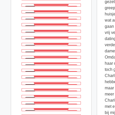
gezet
greep
huisj
wat a
gaan 
vrij 
datin
verde
dame 
Omdat
haar 
toch 
Charl
hebbe
maar 
meer 
Charl
met e
bij m