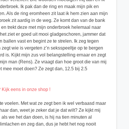
nderbroek. Ik pak dan de ring en maak mijn pik en
n. Als de ring eromheen zit laat ik hem zien aan mijn
e broek zit aardig in de weg. Ze komt dan van de bank
os en trekt deze met mijn onderbroek helemaal naar
 het ziet er goed uit mooi gladgeschoren, jammer dat
 ballen vast en begint ze te strelen. Ik zeg tegen
en zegt wie is vergeten z’n seksspeeltje op te bergen
ard is. Kijkt mijn zus vol belangstelling ernaar en zegt
n mijn man (Rens). Ze vraagt dan hoe groot die van mij
het mee moet doen? Ze zegt dan, 12.5 bij 2.5
j te voelen. Met wat ze zegt ben ik wel verbaasd maar
aar dan, weet je zeker dat je dat wilt? Ze kijkt mij
 als we het dan doen, is hij na tien minuten al
limlachen en zeg dan, dus je hebt het nog nooit