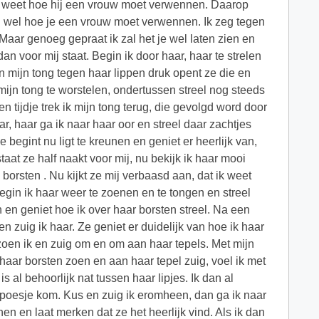
t weet hoe hij een vrouw moet verwennen. Daarop
jij wel hoe je een vrouw moet verwennen. Ik zeg tegen
 Maar genoeg gepraat ik zal het je wel laten zien en
dan voor mij staat. Begin ik door haar, haar te strelen
n mijn tong tegen haar lippen druk opent ze die en
mijn tong te worstelen, ondertussen streel nog steeds
n tijdje trek ik mijn tong terug, die gevolgd word door
ar, haar ga ik naar haar oor en streel daar zachtjes
begint nu ligt te kreunen en geniet er heerlijk van,
taat ze half naakt voor mij, nu bekijk ik haar mooi
borsten . Nu kijkt ze mij verbaasd aan, dat ik weet
begin ik haar weer te zoenen en te tongen en streel
n en geniet hoe ik over haar borsten streel. Na een
n zuig ik haar. Ze geniet er duidelijk van hoe ik haar
zoen ik en zuig om en om aan haar tepels. Met mijn
 haar borsten zoen en aan haar tepel zuig, voel ik met
 al behoorlijk nat tussen haar lipjes. Ik dan al
 poesje kom. Kus en zuig ik eromheen, dan ga ik naar
nen en laat merken dat ze het heerlijk vind. Als ik dan