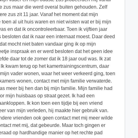
re zus maar die werd overal buiten gehouden. Zelf
re zus zit 11 jaar. Vanaf het moment dat mijn
oen al uit huis waren en niet wisten wat er bij mijn
s en dat ik oncontroleerbaar. Toen ik vijftien jaar
 besloten dat ik naar een internaat moest. Daar deed
dat mocht niet baten vandaar ging ik op mijn
etje inspraak en er werd besloten dat het geen idee
efde daar tot de zomer dat ik 18 jaar oud was. Ik zat
 Ik kwam terug op het kamertrainingscentrum, daar
j mijn vader wonen, waar het weer verkeerd ging, toen
p kamers wonen, contact met mijn familie verwaterde.
meer bij hen dan bij mijn familie. Mijn familie had
oor mijn huisbaas op straat gezet. Ik had een
aankloppen. Ik kon toen een tijdje bij een vriend
r van mijn verleden, hij maakte hier gebruik van.
andere vrienden ook geen contact met mij meer wilde
ntact met mij, dat gebeurde. Maar toch gingen er
meraad op hardhandige manier op het rechte pad