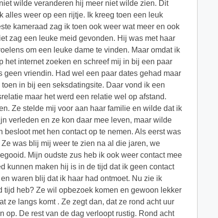
 niet wilde veranderen hij meer niet wilde zien. Dit
 alles weer op een rijtje. Ik kreeg toen een leuk
beste kameraad zag ik toen ook weer wat meer en ook
niet zag een leuke meid gevonden. Hij was met haar
voelens om een leuke dame te vinden. Maar omdat ik
p het internet zoeken en schreef mij in bij een paar
eds geen vriendin. Had wel een paar dates gehad maar
 toen in bij een seksdatingsite. Daar vond ik een
latie maar het werd een relatie wel op afstand.
 Ze stelde mij voor aan haar familie en wilde dat ik
mijn verleden en ze kon daar mee leven, maar wilde
en besloot met hen contact op te nemen. Als eerst was
Ze was blij mij weer te zien na al die jaren, we
egooid. Mijn oudste zus heb ik ook weer contact mee
d kunnen maken hij is in de tijd dat ik geen contact
n waren blij dat ik haar had ontmoet. Nu zie ik
ond tijd heb? Ze wil opbezoek komen en gewoon lekker
dat ze langs komt . Ze zegt dan, dat ze rond acht uur
an op. De rest van de dag verloopt rustig. Rond acht