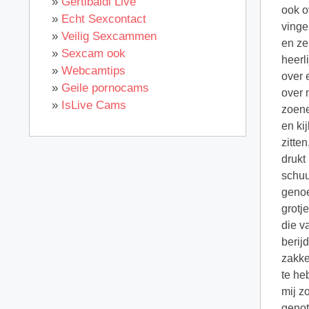
»
Gertibaldi Live
ook o
»
Echt Sexcontact
vinger
»
Veilig Sexcammen
en ze
»
Sexcam ook
heerl
»
Webcamtips
over 
»
Geile pornocams
over 
»
IsLive Cams
zoene
en ki
zitte
drukt
schuu
genoe
grotje
die va
berij
zakke
te he
mij z
genot