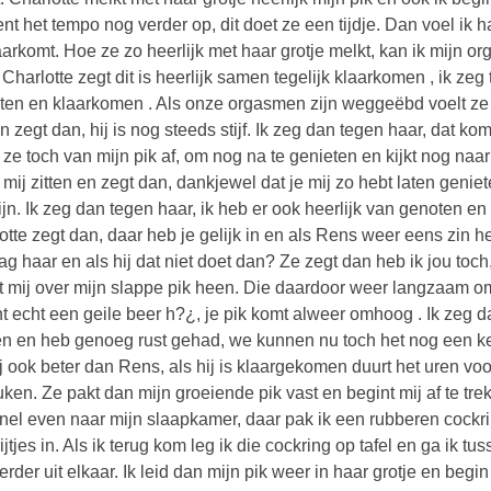
t het tempo nog verder op, dit doet ze een tijdje. Dan voel ik 
aarkomt. Hoe ze zo heerlijk met haar grotje melkt, kan ik mijn o
. Charlotte zegt dit is heerlijk samen tegelijk klaarkomen , ik z
ten en klaarkomen . Als onze orgasmen zijn weggeëbd voelt ze dat
n zegt dan, hij is nog steeds stijf. Ik zeg dan tegen haar, dat ko
t ze toch van mijn pik af, om nog na te genieten en kijkt nog naa
 mij zitten en zegt dan, dankjewel dat je mij zo hebt laten geni
ijn. Ik zeg dan tegen haar, ik heb er ook heerlijk van genoten en 
otte zegt dan, daar heb je gelijk in en als Rens weer eens zin h
aag haar en als hij dat niet doet dan? Ze zegt dan heb ik jou to
lt mij over mijn slappe pik heen. Die daardoor weer langzaam om
ent echt een geile beer h?¿, je pik komt alweer omhoog . Ik zeg d
en en heb genoeg rust gehad, we kunnen nu toch het nog een keer
ij ook beter dan Rens, als hij is klaargekomen duurt het uren voor
uken. Ze pakt dan mijn groeiende pik vast en begint mij af te trek
nel even naar mijn slaapkamer, daar pak ik een rubberen cockrin
rijtjes in. Als ik terug kom leg ik die cockring op tafel en ga ik 
erder uit elkaar. Ik leid dan mijn pik weer in haar grotje en begi