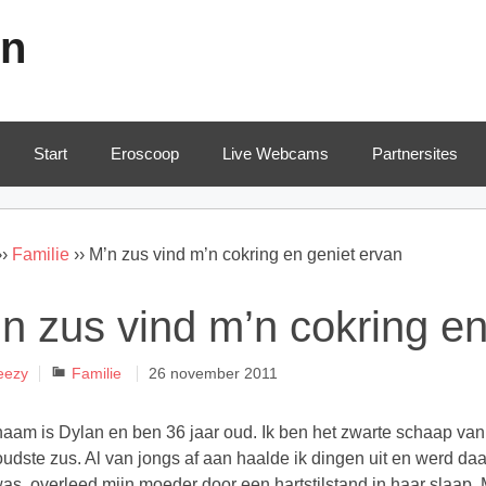
en
Start
Eroscoop
Live Webcams
Partnersites
››
Familie
››
M’n zus vind m’n cokring en geniet ervan
n zus vind m’n cokring en
Categorieën
eezy
Familie
26 november 2011
naam is Dylan en ben 36 jaar oud. Ik ben het zwarte schaap van 
oudste zus. Al van jongs af aan haalde ik dingen uit en werd daarv
as, overleed mijn moeder door een hartstilstand in haar slaap.