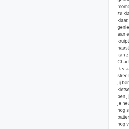
momen
ze kl
klaar
genie
aan e
kruip
naast
kan z
Charl
Ik vr
stree
jij b
klets
ben j
je ne
nog s
batte
nog v