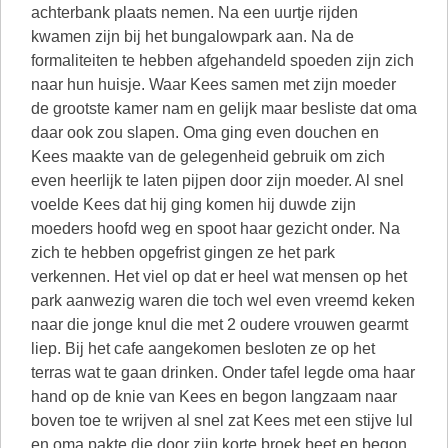
achterbank plaats nemen. Na een uurtje rijden
kwamen zijn bij het bungalowpark aan. Na de
formaliteiten te hebben afgehandeld spoeden zijn zich
naar hun huisje. Waar Kees samen met zijn moeder
de grootste kamer nam en gelijk maar besliste dat oma
daar ook zou slapen. Oma ging even douchen en
Kees maakte van de gelegenheid gebruik om zich
even heerlijk te laten pijpen door zijn moeder. Al snel
voelde Kees dat hij ging komen hij duwde zijn
moeders hoofd weg en spoot haar gezicht onder. Na
zich te hebben opgefrist gingen ze het park
verkennen. Het viel op dat er heel wat mensen op het
park aanwezig waren die toch wel even vreemd keken
naar die jonge knul die met 2 oudere vrouwen gearmt
liep. Bij het cafe aangekomen besloten ze op het
terras wat te gaan drinken. Onder tafel legde oma haar
hand op de knie van Kees en begon langzaam naar
boven toe te wrijven al snel zat Kees met een stijve lul
en oma pakte die door zijn korte broek beet en begon