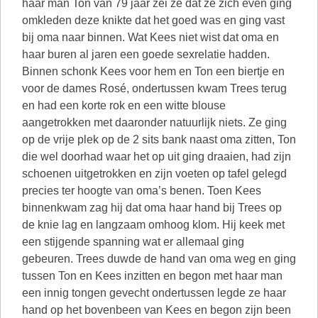
haar man Ton van 79 jaar zei ze dat ze zich even ging
omkleden deze knikte dat het goed was en ging vast
bij oma naar binnen. Wat Kees niet wist dat oma en
haar buren al jaren een goede sexrelatie hadden.
Binnen schonk Kees voor hem en Ton een biertje en
voor de dames Rosé, ondertussen kwam Trees terug
en had een korte rok en een witte blouse
aangetrokken met daaronder natuurlijk niets. Ze ging
op de vrije plek op de 2 sits bank naast oma zitten, Ton
die wel doorhad waar het op uit ging draaien, had zijn
schoenen uitgetrokken en zijn voeten op tafel gelegd
precies ter hoogte van oma’s benen. Toen Kees
binnenkwam zag hij dat oma haar hand bij Trees op
de knie lag en langzaam omhoog klom. Hij keek met
een stijgende spanning wat er allemaal ging
gebeuren. Trees duwde de hand van oma weg en ging
tussen Ton en Kees inzitten en begon met haar man
een innig tongen gevecht ondertussen legde ze haar
hand op het bovenbeen van Kees en begon zijn been