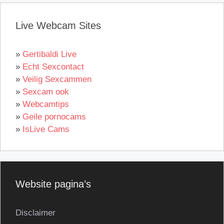
Live Webcam Sites
»
Gertibaldi Live
»
Echt Sexcontact
»
Veilig Sexcammen
»
Sexcam ook
»
Webcamtips
»
Geile pornocams
»
IsLive Cams
Website pagina’s
Disclaimer