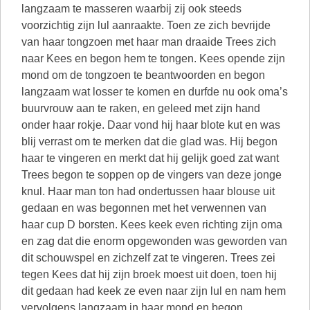
langzaam te masseren waarbij zij ook steeds
voorzichtig zijn lul aanraakte. Toen ze zich bevrijde
van haar tongzoen met haar man draaide Trees zich
naar Kees en begon hem te tongen. Kees opende zijn
mond om de tongzoen te beantwoorden en begon
langzaam wat losser te komen en durfde nu ook oma’s
buurvrouw aan te raken, en geleed met zijn hand
onder haar rokje. Daar vond hij haar blote kut en was
blij verrast om te merken dat die glad was. Hij begon
haar te vingeren en merkt dat hij gelijk goed zat want
Trees begon te soppen op de vingers van deze jonge
knul. Haar man ton had ondertussen haar blouse uit
gedaan en was begonnen met het verwennen van
haar cup D borsten. Kees keek even richting zijn oma
en zag dat die enorm opgewonden was geworden van
dit schouwspel en zichzelf zat te vingeren. Trees zei
tegen Kees dat hij zijn broek moest uit doen, toen hij
dit gedaan had keek ze even naar zijn lul en nam hem
vervolgens langzaam in haar mond en begon