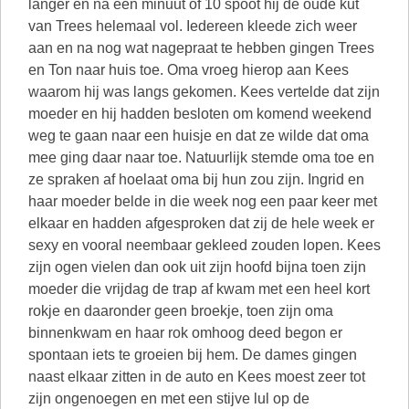
langer en na een minuut of 10 spoot hij de oude kut
van Trees helemaal vol. Iedereen kleede zich weer
aan en na nog wat nagepraat te hebben gingen Trees
en Ton naar huis toe. Oma vroeg hierop aan Kees
waarom hij was langs gekomen. Kees vertelde dat zijn
moeder en hij hadden besloten om komend weekend
weg te gaan naar een huisje en dat ze wilde dat oma
mee ging daar naar toe. Natuurlijk stemde oma toe en
ze spraken af hoelaat oma bij hun zou zijn. Ingrid en
haar moeder belde in die week nog een paar keer met
elkaar en hadden afgesproken dat zij de hele week er
sexy en vooral neembaar gekleed zouden lopen. Kees
zijn ogen vielen dan ook uit zijn hoofd bijna toen zijn
moeder die vrijdag de trap af kwam met een heel kort
rokje en daaronder geen broekje, toen zijn oma
binnenkwam en haar rok omhoog deed begon er
spontaan iets te groeien bij hem. De dames gingen
naast elkaar zitten in de auto en Kees moest zeer tot
zijn ongenoegen en met een stijve lul op de