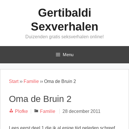
Ga
Gertibaldi
naar
de
Sexverhalen
inhoud
Duizenden gratis seksverhalen online!
Menu
Start
››
Familie
››
Oma de Bruin 2
Oma de Bruin 2
Categorieën
Plofke
Familie
28 december 2011
Lees eerst deel 1 die ik al enige tijd geleden schreef