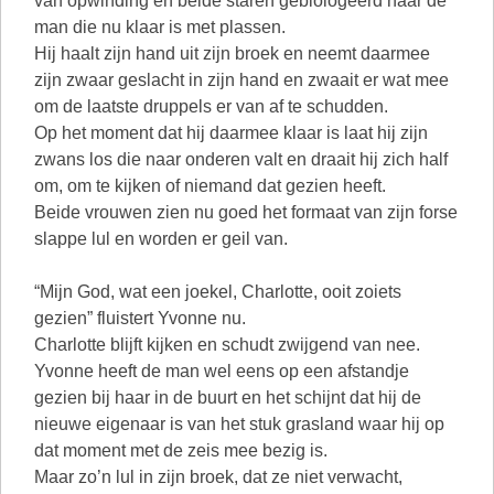
van opwinding en beide staren gebiologeerd naar de
man die nu klaar is met plassen.
Hij haalt zijn hand uit zijn broek en neemt daarmee
zijn zwaar geslacht in zijn hand en zwaait er wat mee
om de laatste druppels er van af te schudden.
Op het moment dat hij daarmee klaar is laat hij zijn
zwans los die naar onderen valt en draait hij zich half
om, om te kijken of niemand dat gezien heeft.
Beide vrouwen zien nu goed het formaat van zijn forse
slappe lul en worden er geil van.
“Mijn God, wat een joekel, Charlotte, ooit zoiets
gezien” fluistert Yvonne nu.
Charlotte blijft kijken en schudt zwijgend van nee.
Yvonne heeft de man wel eens op een afstandje
gezien bij haar in de buurt en het schijnt dat hij de
nieuwe eigenaar is van het stuk grasland waar hij op
dat moment met de zeis mee bezig is.
Maar zo’n lul in zijn broek, dat ze niet verwacht,