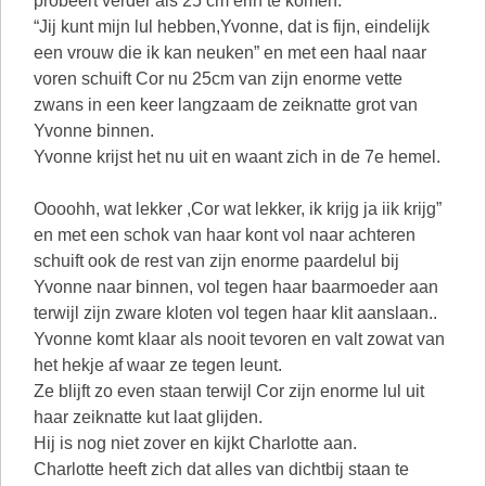
probeert verder als 25 cm erin te komen.
“Jij kunt mijn lul hebben,Yvonne, dat is fijn, eindelijk
een vrouw die ik kan neuken” en met een haal naar
voren schuift Cor nu 25cm van zijn enorme vette
zwans in een keer langzaam de zeiknatte grot van
Yvonne binnen.
Yvonne krijst het nu uit en waant zich in de 7e hemel.
Oooohh, wat lekker ,Cor wat lekker, ik krijg ja iik krijg”
en met een schok van haar kont vol naar achteren
schuift ook de rest van zijn enorme paardelul bij
Yvonne naar binnen, vol tegen haar baarmoeder aan
terwijl zijn zware kloten vol tegen haar klit aanslaan..
Yvonne komt klaar als nooit tevoren en valt zowat van
het hekje af waar ze tegen leunt.
Ze blijft zo even staan terwijl Cor zijn enorme lul uit
haar zeiknatte kut laat glijden.
Hij is nog niet zover en kijkt Charlotte aan.
Charlotte heeft zich dat alles van dichtbij staan te