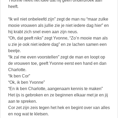
Yvonne heeft het idee dat hij geen onderbroek aan
heeft.
“Ik wil niet onbeleefd zijn” zegt de man nu “maar zulke
mooie vrouwen als jullie zie je niet iedere dag hier” en
hij krabt zich snel even aan zijn neus.
“Oh, dat geeft niks” zegt Yvonne, “Zo’n mooie man als
u zie je ook niet iedere dag” en ze lachen samen een
beetje.
“Ik zal me even voorstellen” zegt de man en loopt op
de vrouwen toe, geeft Yvonne eerst een hand en dan
Charlotte.
“Ik ben Cor”
“Ok, ik ben Yvonne”
“En ik ben Charlotte, aangenaam kennis te maken”
Het ijs is gebroken en ze beginnen elkaar met je en jij
aan te spreken.
Cor zet zijn zeis tegen het hek en begint over van alles
en nog wat te kletsen.