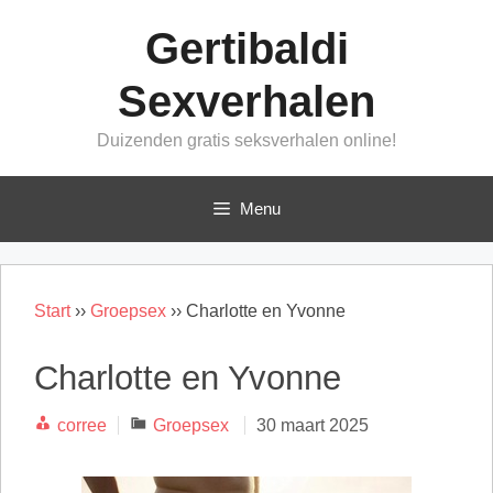
Ga
Gertibaldi
naar
de
Sexverhalen
inhoud
Duizenden gratis seksverhalen online!
Menu
Start
››
Groepsex
››
Charlotte en Yvonne
Charlotte en Yvonne
Categorieën
corree
Groepsex
30 maart 2025