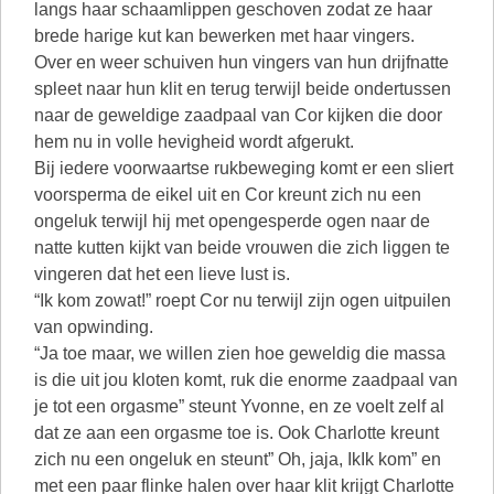
langs haar schaamlippen geschoven zodat ze haar
brede harige kut kan bewerken met haar vingers.
Over en weer schuiven hun vingers van hun drijfnatte
spleet naar hun klit en terug terwijl beide ondertussen
naar de geweldige zaadpaal van Cor kijken die door
hem nu in volle hevigheid wordt afgerukt.
Bij iedere voorwaartse rukbeweging komt er een sliert
voorsperma de eikel uit en Cor kreunt zich nu een
ongeluk terwijl hij met opengesperde ogen naar de
natte kutten kijkt van beide vrouwen die zich liggen te
vingeren dat het een lieve lust is.
“Ik kom zowat!” roept Cor nu terwijl zijn ogen uitpuilen
van opwinding.
“Ja toe maar, we willen zien hoe geweldig die massa
is die uit jou kloten komt, ruk die enorme zaadpaal van
je tot een orgasme” steunt Yvonne, en ze voelt zelf al
dat ze aan een orgasme toe is. Ook Charlotte kreunt
zich nu een ongeluk en steunt” Oh, jaja, IkIk kom” en
met een paar flinke halen over haar klit krijgt Charlotte