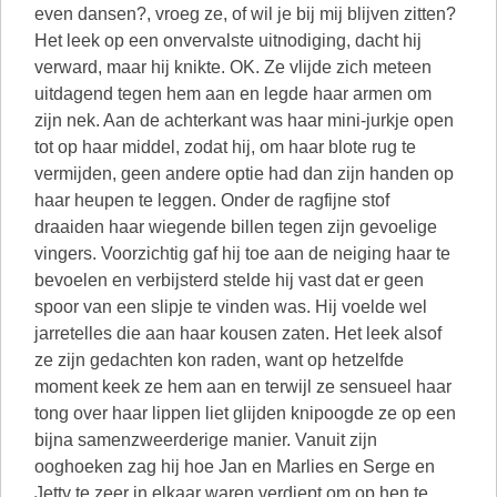
even dansen?, vroeg ze, of wil je bij mij blijven zitten?
Het leek op een onvervalste uitnodiging, dacht hij
verward, maar hij knikte. OK. Ze vlijde zich meteen
uitdagend tegen hem aan en legde haar armen om
zijn nek. Aan de achterkant was haar mini-jurkje open
tot op haar middel, zodat hij, om haar blote rug te
vermijden, geen andere optie had dan zijn handen op
haar heupen te leggen. Onder de ragfijne stof
draaiden haar wiegende billen tegen zijn gevoelige
vingers. Voorzichtig gaf hij toe aan de neiging haar te
bevoelen en verbijsterd stelde hij vast dat er geen
spoor van een slipje te vinden was. Hij voelde wel
jarretelles die aan haar kousen zaten. Het leek alsof
ze zijn gedachten kon raden, want op hetzelfde
moment keek ze hem aan en terwijl ze sensueel haar
tong over haar lippen liet glijden knipoogde ze op een
bijna samenzweerderige manier. Vanuit zijn
ooghoeken zag hij hoe Jan en Marlies en Serge en
Jetty te zeer in elkaar waren verdiept om op hen te