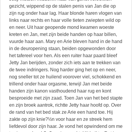
gezicht, wippend op de stalen penis van Jan die op
zijn rug onder haar lag. Haar blonde haren vlogen van
links naar rechts en haar volle tieten zwiepten wild op
en neer. Uit haar geopende mond kwamen woeste
kreten en Jan, met zijn beide handen op haar billen,
vuurde haar aan. Mary en Arie bleven hand in de hand
in de deuropening staan, beiden opgewonden door
het tafereel voor hen. Als een ruiter haar paard bleef
Jetty Jan berijden, zonder zich iets aan te trekken van
de twee indringers. Nog harder ging het op en neer,
nog sneller tot ze huilend voorover viel, schokkend en
trillend onder haar orgasme, terwijl Jan met beide
handen zijn kanon vasthoudend haar rug en kont
besproeide met zijn zaad. Toen Jan van het bed stapte
en zijn broek aantrok, richtte Jetty haar hoofd op. Over
de rand van het bed stak ze Arie een hand toe. Hij
zakte op zijn knie?½n voor haar en ze streek hem
liefdevol door zijn haar. Je vond het opwindend om me