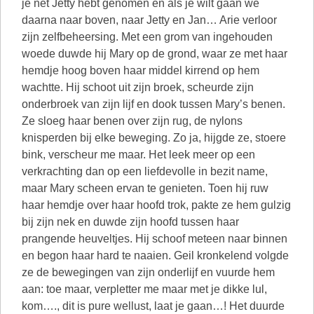
je net Jetty hebt genomen en als je wilt gaan we
daarna naar boven, naar Jetty en Jan… Arie verloor
zijn zelfbeheersing. Met een grom van ingehouden
woede duwde hij Mary op de grond, waar ze met haar
hemdje hoog boven haar middel kirrend op hem
wachtte. Hij schoot uit zijn broek, scheurde zijn
onderbroek van zijn lijf en dook tussen Mary’s benen.
Ze sloeg haar benen over zijn rug, de nylons
knisperden bij elke beweging. Zo ja, hijgde ze, stoere
bink, verscheur me maar. Het leek meer op een
verkrachting dan op een liefdevolle in bezit name,
maar Mary scheen ervan te genieten. Toen hij ruw
haar hemdje over haar hoofd trok, pakte ze hem gulzig
bij zijn nek en duwde zijn hoofd tussen haar
prangende heuveltjes. Hij schoof meteen naar binnen
en begon haar hard te naaien. Geil kronkelend volgde
ze de bewegingen van zijn onderlijf en vuurde hem
aan: toe maar, verpletter me maar met je dikke lul,
kom…., dit is pure wellust, laat je gaan…! Het duurde