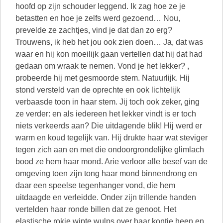
hoofd op zijn schouder leggend. Ik zag hoe ze je
betastten en hoe je zelfs werd gezoend… Nou,
prevelde ze zachtjes, vind je dat dan zo erg?
Trouwens, ik heb het jou ook zien doen… Ja, dat was
waar en hij kon moeilijk gaan vertellen dat hij dat had
gedaan om wraak te nemen. Vond je het lekker? ,
probeerde hij met gesmoorde stem. Natuurlijk. Hij
stond versteld van de oprechte en ook lichtelijk
verbaasde toon in haar stem. Jij toch ook zeker, ging
ze verder: en als iedereen het lekker vindt is er toch
niets verkeerds aan? Die uitdagende blik! Hij werd er
warm en koud tegelijk van. Hij drukte haar wat steviger
tegen zich aan en met die ondoorgrondelijke glimlach
bood ze hem haar mond. Arie verloor alle besef van de
omgeving toen zijn tong haar mond binnendrong en
daar een speelse tegenhanger vond, die hem
uitdaagde en verleidde. Onder zijn trillende handen
vertelden haar ronde billen dat ze genoot. Het
elastische rokje wipte wulps over haar kontje heen en