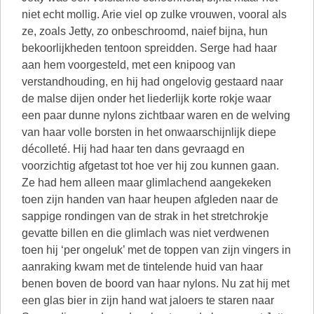
niet echt mollig. Arie viel op zulke vrouwen, vooral als
ze, zoals Jetty, zo onbeschroomd, naief bijna, hun
bekoorlijkheden tentoon spreidden. Serge had haar
aan hem voorgesteld, met een knipoog van
verstandhouding, en hij had ongelovig gestaard naar
de malse dijen onder het liederlijk korte rokje waar
een paar dunne nylons zichtbaar waren en de welving
van haar volle borsten in het onwaarschijnlijk diepe
décolleté. Hij had haar ten dans gevraagd en
voorzichtig afgetast tot hoe ver hij zou kunnen gaan.
Ze had hem alleen maar glimlachend aangekeken
toen zijn handen van haar heupen afgleden naar de
sappige rondingen van de strak in het stretchrokje
gevatte billen en die glimlach was niet verdwenen
toen hij ‘per ongeluk’ met de toppen van zijn vingers in
aanraking kwam met de tintelende huid van haar
benen boven de boord van haar nylons. Nu zat hij met
een glas bier in zijn hand wat jaloers te staren naar