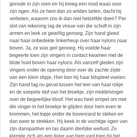
gonsde in zijn oren en hij kreeg een rood waas voor
zijn ogen. Als ze hem dan zo wilden tarten, dacht hij
verbeten, waarom zou ik dan niet hetzelfde doen? Per
slot van rekening lag de vrouw van die schoft in zijn
armen en leek ze gewillig genoeg. Zijn hand gleed
naar haar onbedekte linkerheup over haar nylons naar
boven. Ja, ze was geil genoeg. Hij voelde haar
begeerte toen zijn vingers in contact kwamen met de
blote huid boven haar nylons. Als vanzelf gleden zijn
vingers onder de opening door over de zachte zijde
van een klein slipje. Hier kon hij haar bilspleet voelen.
Zijn hand lag nu gevat tussen het leer van haar rokje
en de soepele stof van het broekje, zijn middelvinger
over de begeerlijke kloof. Het was heel simpel om met
die vinger in het broekje te glijden door hem even te
krommen, het topje onder de bovenrand te steken en
dan weer te strekken. Hij keek in de vochtige ogen van
zijn danspartner en las daarin dierlijke wellust. Ze
klemde zich als een tijger aan hem vast toen hij het