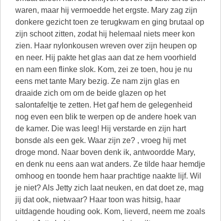
waren, maar hij vermoedde het ergste. Mary zag zijn
donkere gezicht toen ze terugkwam en ging brutaal op
zijn schoot zitten, zodat hij helemaal niets meer kon
zien. Haar nylonkousen wreven over zijn heupen op
en neer. Hij pakte het glas aan dat ze hem voorhield
en nam een flinke slok. Kom, zei ze toen, hou je nu
eens met tante Mary bezig. Ze nam zijn glas en
draaide zich om om de beide glazen op het
salontafeltje te zetten. Het gaf hem de gelegenheid
nog even een blik te werpen op de andere hoek van
de kamer. Die was leeg! Hij verstarde en zijn hart
bonsde als een gek. Waar zijn ze? , vroeg hij met
droge mond. Naar boven denk ik, antwoordde Mary,
en denk nu eens aan wat anders. Ze tilde haar hemdje
omhoog en toonde hem haar prachtige naakte lijf. Wil
je niet? Als Jetty zich laat neuken, en dat doet ze, mag
jij dat ook, nietwaar? Haar toon was hitsig, haar
uitdagende houding ook. Kom, lieverd, neem me zoals