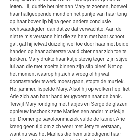
letten. Hij durfde het niet aan Mary te zoenen, hoewel
haar halfgeopende mond en het puntje van haar tong
op haar bovenlip bijna geen andere conclusie
rechtvaardigden dan dat ze dat verwachtte. Aan de
niet te mis verstane hint die ze hem met haar schoot
gaf, gaf hij ietwat duizelig wel toe door haar met beide
handen op haar achterste wat dichter naar zich toe te
trekken. Mary drukte haar kutje stevig tegen zijn stijve
lul aan die met moeite binnen zijn slip bleef. Net op
het moment waarop hij zich afvroeg of hij wat
doortastender tewerk moest gaan, stopte de muziek.
He, jammer, lispelde Mary. Alsof hij op wolken liep, liet
Arie zich aan haar hand terugvoeren naar de bank.
Terwijl Mary rondging met hapjes en Serge de glazen
opnieuw inschonk zette Marlies een ander muziekje
op. Dromerige saxofoonmuziek vulde de kamer. Arie
kreeg geen tijd om zich weer met Jetty te verstaan,
want nu was het Marlies die hem uitnodigend haar