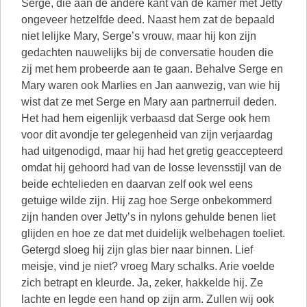
Serge, die aan de andere kant van de kamer met Jetty
ongeveer hetzelfde deed. Naast hem zat de bepaald
niet lelijke Mary, Serge’s vrouw, maar hij kon zijn
gedachten nauwelijks bij de conversatie houden die
zij met hem probeerde aan te gaan. Behalve Serge en
Mary waren ook Marlies en Jan aanwezig, van wie hij
wist dat ze met Serge en Mary aan partnerruil deden.
Het had hem eigenlijk verbaasd dat Serge ook hem
voor dit avondje ter gelegenheid van zijn verjaardag
had uitgenodigd, maar hij had het gretig geaccepteerd
omdat hij gehoord had van de losse levensstijl van de
beide echtelieden en daarvan zelf ook wel eens
getuige wilde zijn. Hij zag hoe Serge onbekommerd
zijn handen over Jetty’s in nylons gehulde benen liet
glijden en hoe ze dat met duidelijk welbehagen toeliet.
Getergd sloeg hij zijn glas bier naar binnen. Lief
meisje, vind je niet? vroeg Mary schalks. Arie voelde
zich betrapt en kleurde. Ja, zeker, hakkelde hij. Ze
lachte en legde een hand op zijn arm. Zullen wij ook