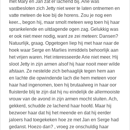
met Mary en Jan zat er lachend bij. Arie was
vastbesloten zich Jetty niet weer te laten ontnemen en
vatte meteen de koe bij de horens. Zou je nog een
keer.., begon hij, maar smolt meteen weg toen hij haar
sprankelende en uitdagende ogen zag. Gelukkig was
er ook niet meer nodig, want ze zei meteen: Dansen?
Natuurlijk, graag. Opgetogen liep hij met haar naar de
hoek waar Serge en Marlies inmiddels behoorlijk aan
het vrijen waren. Het interesseerde Arie niet meer. Hij
sloot Jetty in zijn armen alsof hij haar nooit meer wilde
afstaan. Ze nestelde zich behaaglijk tegen hem aan
en lachte die opwindende lach die hem meteen voor
haar had ingenomen, toen hij brutaalweg in haar oor
fluisterde blij te zijn dat hij nu eindelijk de allermooiste
vrouw van de avond in zijn armen mocht sluiten. Ach,
gekkerd, schudde ze lachend haar hoofd. Maar hij
bezwoer haar dat hij het meende en dat hij eerder
jaloers had toegekeken hoe ze met Jan en Serge had
gedanst. Hoezo dan? , vroeg ze onschuldig haar