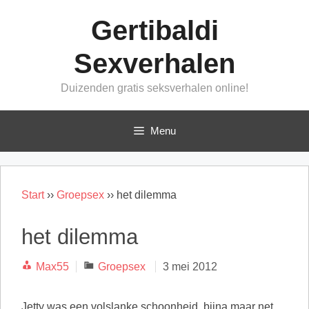
Ga
Gertibaldi
naar
de
Sexverhalen
inhoud
Duizenden gratis seksverhalen online!
Menu
Start
››
Groepsex
››
het dilemma
het dilemma
Categorieën
Max55
Groepsex
3 mei 2012
Jetty was een volslanke schoonheid, bijna maar net