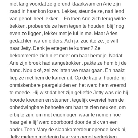
niet lang voordat ze gierend klaarkwam en Arie zijn
zaad in haar kon lozen. Lekker, steunde ze, narillend
van genot, heel lekker… En toen Arie zich terug wilde
trekken, probeerde ze hem tegen te houden: blijf nog
even zo liggen, lekker met je lul in me. Maar Aries
gedachten waren elders. Ach ja, zuchtte ze, je wilt
naar Jetty. Denk je ertegen te kunnen? Ze
bekommerde zich niet meer om haar hemdje. Nadat
Arie zijn broek had aangetrokken, pakte ze hem bij de
hand. Nou oké, zei ze: laten we maar gaan. En naakt
liep ze met hem de kamer uit. Op de trap al hoorde hij
onmiskenbare paargeluiden en het werd hem vreemd
te moede. Hij wist dat het zijn geliefde Jetty was die hij
hoorde kreunen en steunen, tegelijk overviel hem de
onbedwingbare behoefte om haar te zien neuken, om
erbij te zijn, om met eigen ogen waar te nemen hoe
haar geile lijf werd doorboord door de pik van een
ander. Toen Mary de slaapkamerdeur opende keek hij
Jetty meteen middenin haar van genot vertrokken