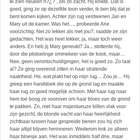
te zien neuken h?¿? , zei ze zacht. Hij knikte. Dat is
goed, ging ze op dezelfde toon verder, ik ben blij dat je
bent komen kijken. Achter zijn rug verdwenen Jan en
Mary uit de kamer. Was het…, probeerde Arie
voorzichtig. Net zo lekker als met jou?, raadde ze zijn
gedachten. Het was heel lekker, ja, maar toch weer
anders. En heb jij Mary geneukt? Ja.., stotterde hij,
door die plotselinge ommekeer van de kook, maar…
Nee, geen verontschuldigingen, het is goed zo. Zo laat
al? Ze ging overeind zitten in haar stralende
naaktheid. He, wat plakt het op mijn rug… Zou je… Hij
greep een handdoek die op de grond lag en maakte
haar rug zo goed mogelijk schoon. Met haar rug naar
hem toe boog ze voorover om haar bloes van de grond
te pakken. Zo, met haar majestueuze billen vlak voor
zijn gezicht, de blonde vacht van haar heerlijkheid
zichtbaar tussen haar gespreide benen zou hij zich
haar altijd blijven herinneren. Wederom trok ze alleen
haar bloesje aan. Het was inmiddels half drie, maar