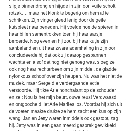
slipje binnendrong en hijgde in zijn oor: vuile schoft,
rotzak…, maar het klonk te begerig om hem af te
schrikken. Zijn vinger gleed lenig door de geile
kutspleet naar beneden. Hij voelde hoe de spieren in
haar billen samentrokken toen hij haar aarsje
beroerde. Nog even en hij zou bij haar kutje zijn
aanbeland en uit haar zware ademhaling in zijn oor
concludeerde hij dat ook zij daarop gespannen
wachtte en alsof dat nog niet genoeg was, sloeg ze
ook nog haar rechterbeen om zijn middel, de gladde
nylonkous schoof over zijn heupen. Nu was het niet de
muziek, maar Serge die verdergaande actie
verstoorde. Hij tikte Arie nonchalant op de schouder
en zei: Nou is het mijn beurt, ouwe reus! Verdwaasd
en ontgoocheld liet Arie Marlies los. Voordat hij zich uit
de voeten maakte drukte ze hem zacht een kus op zijn
wang. Jan en Jetty waren inmiddels ook gestopt, zag
hij. Jetty was in een geanimeerd gesprek gewikkeld