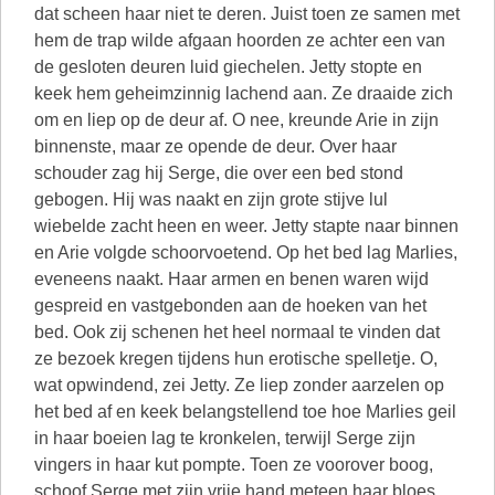
dat scheen haar niet te deren. Juist toen ze samen met
hem de trap wilde afgaan hoorden ze achter een van
de gesloten deuren luid giechelen. Jetty stopte en
keek hem geheimzinnig lachend aan. Ze draaide zich
om en liep op de deur af. O nee, kreunde Arie in zijn
binnenste, maar ze opende de deur. Over haar
schouder zag hij Serge, die over een bed stond
gebogen. Hij was naakt en zijn grote stijve lul
wiebelde zacht heen en weer. Jetty stapte naar binnen
en Arie volgde schoorvoetend. Op het bed lag Marlies,
eveneens naakt. Haar armen en benen waren wijd
gespreid en vastgebonden aan de hoeken van het
bed. Ook zij schenen het heel normaal te vinden dat
ze bezoek kregen tijdens hun erotische spelletje. O,
wat opwindend, zei Jetty. Ze liep zonder aarzelen op
het bed af en keek belangstellend toe hoe Marlies geil
in haar boeien lag te kronkelen, terwijl Serge zijn
vingers in haar kut pompte. Toen ze voorover boog,
schoof Serge met zijn vrije hand meteen haar bloes