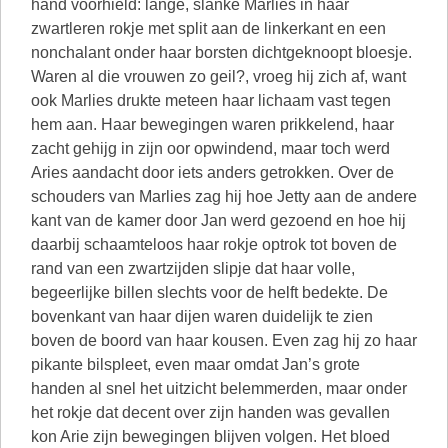
hand voorhield: lange, slanke Marlies in haar
zwartleren rokje met split aan de linkerkant en een
nonchalant onder haar borsten dichtgeknoopt bloesje.
Waren al die vrouwen zo geil?, vroeg hij zich af, want
ook Marlies drukte meteen haar lichaam vast tegen
hem aan. Haar bewegingen waren prikkelend, haar
zacht gehijg in zijn oor opwindend, maar toch werd
Aries aandacht door iets anders getrokken. Over de
schouders van Marlies zag hij hoe Jetty aan de andere
kant van de kamer door Jan werd gezoend en hoe hij
daarbij schaamteloos haar rokje optrok tot boven de
rand van een zwartzijden slipje dat haar volle,
begeerlijke billen slechts voor de helft bedekte. De
bovenkant van haar dijen waren duidelijk te zien
boven de boord van haar kousen. Even zag hij zo haar
pikante bilspleet, even maar omdat Jan’s grote
handen al snel het uitzicht belemmerden, maar onder
het rokje dat decent over zijn handen was gevallen
kon Arie zijn bewegingen blijven volgen. Het bloed