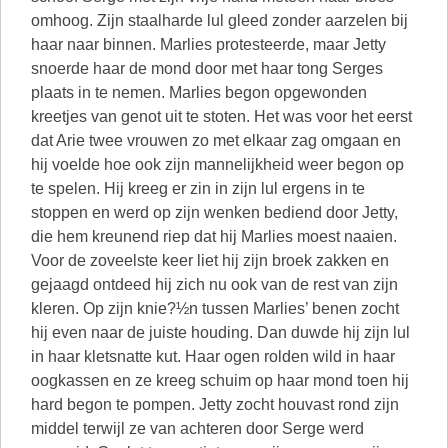
omhoog. Zijn staalharde lul gleed zonder aarzelen bij
haar naar binnen. Marlies protesteerde, maar Jetty
snoerde haar de mond door met haar tong Serges
plaats in te nemen. Marlies begon opgewonden
kreetjes van genot uit te stoten. Het was voor het eerst
dat Arie twee vrouwen zo met elkaar zag omgaan en
hij voelde hoe ook zijn mannelijkheid weer begon op
te spelen. Hij kreeg er zin in zijn lul ergens in te
stoppen en werd op zijn wenken bediend door Jetty,
die hem kreunend riep dat hij Marlies moest naaien.
Voor de zoveelste keer liet hij zijn broek zakken en
gejaagd ontdeed hij zich nu ook van de rest van zijn
kleren. Op zijn knie?½n tussen Marlies’ benen zocht
hij even naar de juiste houding. Dan duwde hij zijn lul
in haar kletsnatte kut. Haar ogen rolden wild in haar
oogkassen en ze kreeg schuim op haar mond toen hij
hard begon te pompen. Jetty zocht houvast rond zijn
middel terwijl ze van achteren door Serge werd