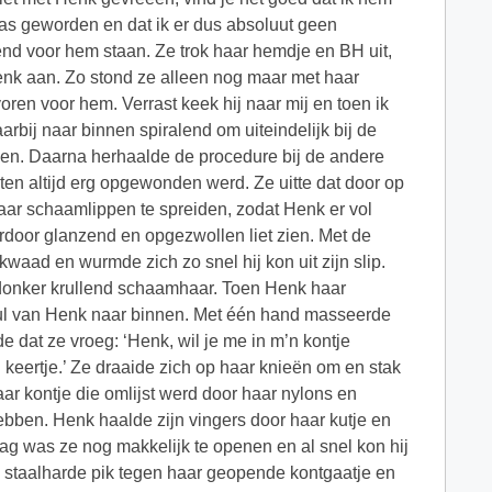
j was geworden en dat ik er dus absoluut geen
nd voor hem staan. Ze trok haar hemdje en BH uit,
enk aan. Zo stond ze alleen nog maar met haar
ren voor hem. Verrast keek hij naar mij en toen ik
arbij naar binnen spiralend om uiteindelijk bij de
llen. Daarna herhaalde de procedure bij de andere
sten altijd erg opgewonden werd. Ze uitte dat door op
aar schaamlippen te spreiden, zodat Henk er vol
ardoor glanzend en opgezwollen liet zien. Met de
aad en wurmde zich zo snel hij kon uit zijn slip.
r donker krullend schaamhaar. Toen Henk haar
 lul van Henk naar binnen. Met één hand masseerde
e dat ze vroeg: ‘Henk, wil je me in m’n kontje
keertje.’ Ze draaide zich op haar knieën om en stak
ar kontje die omlijst werd door haar nylons en
ebben. Henk haalde zijn vingers door haar kutje en
ag was ze nog makkelijk te openen en al snel kon hij
ijn staalharde pik tegen haar geopende kontgaatje en