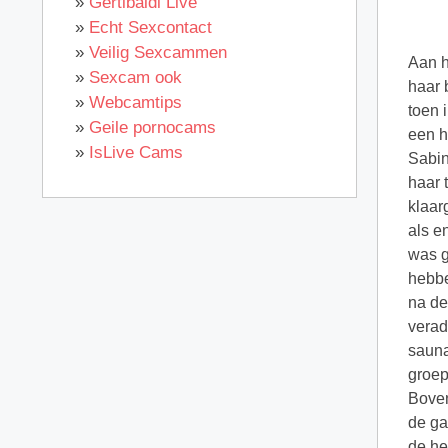
»
Gertibaldi Live
»
Echt Sexcontact
»
Veilig Sexcammen
Aan h
»
Sexcam ook
haar 
»
Webcamtips
toen 
»
Geile pornocams
een h
»
IsLive Cams
Sabin
haar 
klaar
als e
was g
hebbe
na de
verad
sauna
groep
Boven
de ga
de he