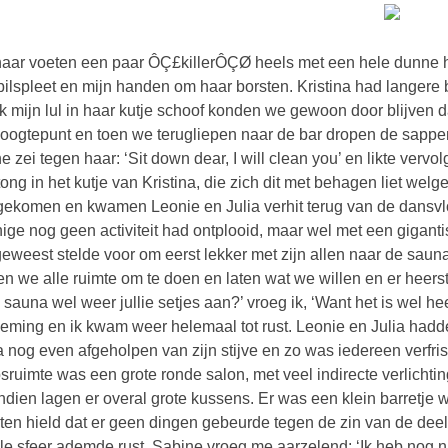
aar voeten een paar ÔÇ£killerÔÇØ heels met een hele dunne hak
bilspleet en mijn handen om haar borsten. Kristina had langere
ik mijn lul in haar kutje schoof konden we gewoon door blijven da
oogtepunt en toen we terugliepen naar de bar dropen de sappen 
e zei tegen haar: ‘Sit down dear, I will clean you’ en likte ver
tong in het kutje van Kristina, die zich dit met behagen liet w
gekomen en kwamen Leonie en Julia verhit terug van de dansv
nige nog geen activiteit had ontplooid, maar wel met een gigantis
eweest stelde voor om eerst lekker met zijn allen naar de saun
n we alle ruimte om te doen en laten wat we willen en er heerst 
 sauna wel weer jullie setjes aan?’ vroeg ik, ‘Want het is wel 
eming en ik kwam weer helemaal tot rust. Leonie en Julia hadd
 nog even afgeholpen van zijn stijve en zo was iedereen verfris
sruimte was een grote ronde salon, met veel indirecte verlichti
dien lagen er overal grote kussens. Er was een klein barretje 
ten hield dat er geen dingen gebeurde tegen de zin van de de
le sfeer ademde rust. Sabine vroeg me aarzelend: ‘Ik heb nog n