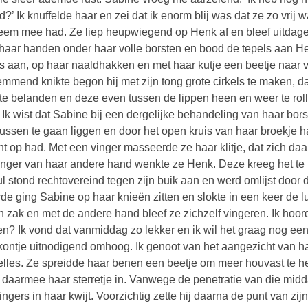
id?’ Ik knuffelde haar en zei dat ik enorm blij was dat ze zo vri
eem mee had. Ze liep heupwiegend op Henk af en bleef uitdage
 haar handen onder haar volle borsten en bood de tepels aan H
s aan, op haar naaldhakken en met haar kutje een beetje naar vo
emmend knikte begon hij met zijn tong grote cirkels te maken, da
 te belanden en deze even tussen de lippen heen en weer te ro
. Ik wist dat Sabine bij een dergelijke behandeling van haar bor
ussen te gaan liggen en door het open kruis van haar broekje h
cht op had. Met een vinger masseerde ze haar klitje, dat zich da
inger van haar andere hand wenkte ze Henk. Deze kreeg het te kw
lul stond rechtovereind tegen zijn buik aan en werd omlijst doo
de ging Sabine op haar knieën zitten en slokte in een keer de
jn zak en met de andere hand bleef ze zichzelf vingeren. Ik hoord
n? Ik vond dat vanmiddag zo lekker en ik wil het graag nog een 
kontje uitnodigend omhoog. Ik genoot van het aangezicht van ha
telles. Ze spreidde haar benen een beetje om meer houvast te h
 daarmee haar sterretje in. Vanwege de penetratie van die midd
vingers in haar kwijt. Voorzichtig zette hij daarna de punt van z