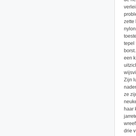
verle
probl
zette
nylon
toest
tepel
borst
een k
uitzi
wijsv
Zijn 
nader
ze zi
neuke
haar 
jarre
wreef
drie 