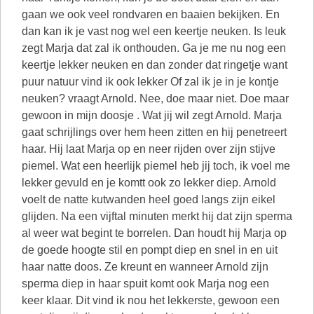
gaan we ook veel rondvaren en baaien bekijken. En
dan kan ik je vast nog wel een keertje neuken. Is leuk
zegt Marja dat zal ik onthouden. Ga je me nu nog een
keertje lekker neuken en dan zonder dat ringetje want
puur natuur vind ik ook lekker Of zal ik je in je kontje
neuken? vraagt Arnold. Nee, doe maar niet. Doe maar
gewoon in mijn doosje . Wat jij wil zegt Arnold. Marja
gaat schrijlings over hem heen zitten en hij penetreert
haar. Hij laat Marja op en neer rijden over zijn stijve
piemel. Wat een heerlijk piemel heb jij toch, ik voel me
lekker gevuld en je komtt ook zo lekker diep. Arnold
voelt de natte kutwanden heel goed langs zijn eikel
glijden. Na een vijftal minuten merkt hij dat zijn sperma
al weer wat begint te borrelen. Dan houdt hij Marja op
de goede hoogte stil en pompt diep en snel in en uit
haar natte doos. Ze kreunt en wanneer Arnold zijn
sperma diep in haar spuit komt ook Marja nog een
keer klaar. Dit vind ik nou het lekkerste, gewoon een