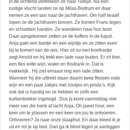
in de ochtend vertrekken ze naar Turkije. Na een
rustige vlucht landen ze op Milas-Bodrum en daar
nemen ze een taxi naar de jachthaven. Om half twaalf
lopen ze de jachthaven binnen. Ze komen Frans tegen
en schudden handen. Ze wandelen naar hun boot.
Daar aangekomen zetten ze de koffers in de kajuit.
Anja pakt een biertje en een wijntje en ze zitten even
bij te komen van de reis. Hier zit nu een koelkastje
zegt Arnold en hij trekt een lade naar buiten. Er zit bier,
een fles witte wijn, water en frisdrank in. Dat is
makkelijk . Hij ziet ernaast nog een lade zitten.
Wanneer hij die uittrekt staan daarin twee flessen rode
wijn en een paar zakjes met zoutjes en pinda’s. Kijk
ook dat is handig en ze hebben er zelfs een
kurkentrekker ingelegd . Dus jij komt vanmiddag niet
meer van die bank af lacht Anja. Oh jawel hoor, een
keer om te plassen en een keer om jou te ontvoeren .
Ontvoeren? Ja naar onze slaaphut. En daar kleed ik je
uit en rol je op bed. Dan ga ik bloot tegen je aanliggen