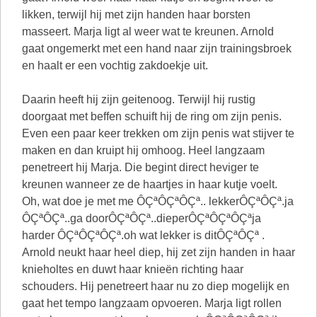
likken, terwijl hij met zijn handen haar borsten
masseert. Marja ligt al weer wat te kreunen. Arnold
gaat ongemerkt met een hand naar zijn trainingsbroek
en haalt er een vochtig zakdoekje uit.
Daarin heeft hij zijn geitenoog. Terwijl hij rustig
doorgaat met beffen schuift hij de ring om zijn penis.
Even een paar keer trekken om zijn penis wat stijver te
maken en dan kruipt hij omhoog. Heel langzaam
penetreert hij Marja. Die begint direct heviger te
kreunen wanneer ze de haartjes in haar kutje voelt.
Oh, wat doe je met me ÔÇªÔÇªÔÇª.. lekkerÔÇªÔÇª.ja
ÔÇªÔÇª..ga doorÔÇªÔÇª..dieperÔÇªÔÇªÔÇªja
harder ÔÇªÔÇªÔÇª.oh wat lekker is ditÔÇªÔÇª .
Arnold neukt haar heel diep, hij zet zijn handen in haar
knieholtes en duwt haar knieën richting haar
schouders. Hij penetreert haar nu zo diep mogelijk en
gaat het tempo langzaam opvoeren. Marja ligt rollen