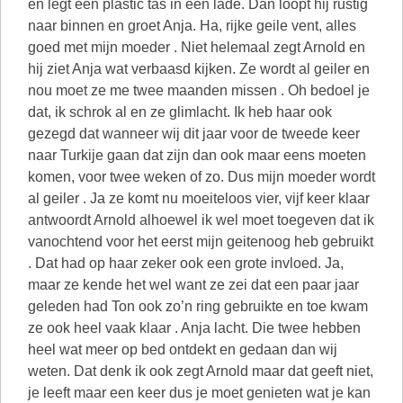
en legt een plastic tas in een lade. Dan loopt hij rustig
naar binnen en groet Anja. Ha, rijke geile vent, alles
goed met mijn moeder . Niet helemaal zegt Arnold en
hij ziet Anja wat verbaasd kijken. Ze wordt al geiler en
nou moet ze me twee maanden missen . Oh bedoel je
dat, ik schrok al en ze glimlacht. Ik heb haar ook
gezegd dat wanneer wij dit jaar voor de tweede keer
naar Turkije gaan dat zijn dan ook maar eens moeten
komen, voor twee weken of zo. Dus mijn moeder wordt
al geiler . Ja ze komt nu moeiteloos vier, vijf keer klaar
antwoordt Arnold alhoewel ik wel moet toegeven dat ik
vanochtend voor het eerst mijn geitenoog heb gebruikt
. Dat had op haar zeker ook een grote invloed. Ja,
maar ze kende het wel want ze zei dat een paar jaar
geleden had Ton ook zo’n ring gebruikte en toe kwam
ze ook heel vaak klaar . Anja lacht. Die twee hebben
heel wat meer op bed ontdekt en gedaan dan wij
weten. Dat denk ik ook zegt Arnold maar dat geeft niet,
je leeft maar een keer dus je moet genieten wat je kan