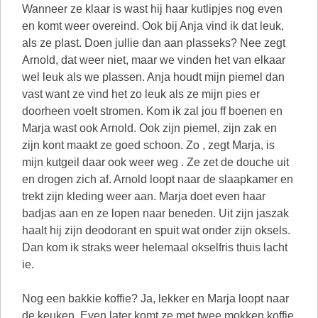
Wanneer ze klaar is wast hij haar kutlipjes nog even
en komt weer overeind. Ook bij Anja vind ik dat leuk,
als ze plast. Doen jullie dan aan plasseks? Nee zegt
Arnold, dat weer niet, maar we vinden het van elkaar
wel leuk als we plassen. Anja houdt mijn piemel dan
vast want ze vind het zo leuk als ze mijn pies er
doorheen voelt stromen. Kom ik zal jou ff boenen en
Marja wast ook Arnold. Ook zijn piemel, zijn zak en
zijn kont maakt ze goed schoon. Zo , zegt Marja, is
mijn kutgeil daar ook weer weg . Ze zet de douche uit
en drogen zich af. Arnold loopt naar de slaapkamer en
trekt zijn kleding weer aan. Marja doet even haar
badjas aan en ze lopen naar beneden. Uit zijn jaszak
haalt hij zijn deodorant en spuit wat onder zijn oksels.
Dan kom ik straks weer helemaal okselfris thuis lacht
ie.
Nog een bakkie koffie? Ja, lekker en Marja loopt naar
de keuken. Even later komt ze met twee mokken koffie