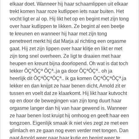
elkaar doet. Wanneer hij haar schaamlippen uit elkaar
trekt komen haar roze kutlippen iets naar buiten. Het
vocht ligt er al op. Hij likt het op en begint met zijn tong
over haar kutlippen te likken. Ze begint al een beetje
te kreunen en wanneer hij haar met zijn tong
penetreert merkt hij dat Marja al richting een orgasme
gaat. Hij zet zijn lippen over haar klitje en likt er met
zijn tong snel overheen. Ze ligt te draaien met haar
heupen en kreunt bijna doorlopend. Oh wat is dat toch
lekker ÔÇªÔÇª ÔÇª..ja ga door ÔÇªÔÇª.. oh ja
heerlijk dit ÔÇªÔÇªÔÇª.. ik ga komen ÔÇªÔÇªÔÇª.ja
lekker en dan knijpt ze haar benen dicht, Arnold zit er
tussen en voelt dat ze klaarkomt. Hij likt haar kutvocht
op en door de bewegingen van zijn tong duurt haar
orgasme langer dan hij van haar gewend is. Wanneer
ze haar benen lost kruipt hij omhoog en geeft haar een
tongzoen. Eigenlijk smaak ik niet vies zegt ze met een
glimlach en ze gaan nog even verder met tongen. Dan
gaat Arnold weer naar haar kutje en begint weer te