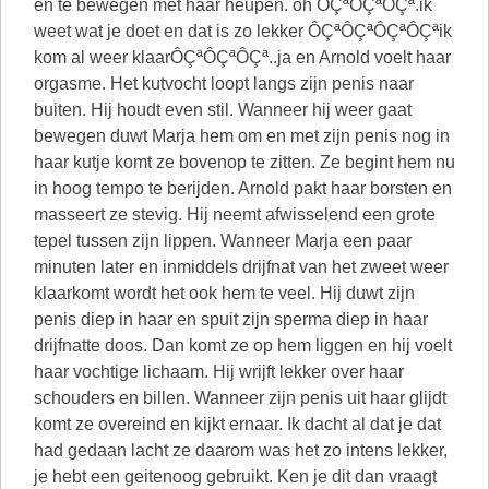
en te bewegen met haar heupen. oh ÔÇªÔÇªÔÇª.ik
weet wat je doet en dat is zo lekker ÔÇªÔÇªÔÇªÔÇªik
kom al weer klaarÔÇªÔÇªÔÇª..ja en Arnold voelt haar
orgasme. Het kutvocht loopt langs zijn penis naar
buiten. Hij houdt even stil. Wanneer hij weer gaat
bewegen duwt Marja hem om en met zijn penis nog in
haar kutje komt ze bovenop te zitten. Ze begint hem nu
in hoog tempo te berijden. Arnold pakt haar borsten en
masseert ze stevig. Hij neemt afwisselend een grote
tepel tussen zijn lippen. Wanneer Marja een paar
minuten later en inmiddels drijfnat van het zweet weer
klaarkomt wordt het ook hem te veel. Hij duwt zijn
penis diep in haar en spuit zijn sperma diep in haar
drijfnatte doos. Dan komt ze op hem liggen en hij voelt
haar vochtige lichaam. Hij wrijft lekker over haar
schouders en billen. Wanneer zijn penis uit haar glijdt
komt ze overeind en kijkt ernaar. Ik dacht al dat je dat
had gedaan lacht ze daarom was het zo intens lekker,
je hebt een geitenoog gebruikt. Ken je dit dan vraagt