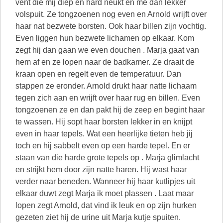
vent die mij diep en hard neukt en me dan lekker
volspuit. Ze tongzoenen nog even en Arnold wrijft over
haar nat bezwete borsten. Ook haar billen zijn vochtig.
Even liggen hun bezwete lichamen op elkaar. Kom
zegt hij dan gaan we even douchen . Marja gaat van
hem af en ze lopen naar de badkamer. Ze draait de
kraan open en regelt even de temperatuur. Dan
stappen ze eronder. Arnold drukt haar natte lichaam
tegen zich aan en wrijft over haar rug en billen. Even
tongzoenen ze en dan pakt hij de zeep en begint haar
te wassen. Hij sopt haar borsten lekker in en knijpt
even in haar tepels. Wat een heerlijke tieten heb jij
toch en hij sabbelt even op een harde tepel. En er
staan van die harde grote tepels op . Marja glimlacht
en strijkt hem door zijn natte haren. Hij wast haar
verder naar beneden. Wanneer hij haar kutlipjes uit
elkaar duwt zegt Marja ik moet plassen . Laat maar
lopen zegt Arnold, dat vind ik leuk en op zijn hurken
gezeten ziet hij de urine uit Marja kutje spuiten.