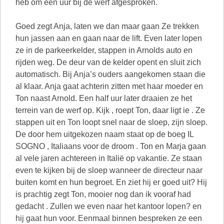
heb om een uur bij de werf afgesproken.
Goed zegt Anja, laten we dan maar gaan Ze trekken
hun jassen aan en gaan naar de lift. Even later lopen
ze in de parkeerkelder, stappen in Arnolds auto en
rijden weg. De deur van de kelder opent en sluit zich
automatisch. Bij Anja’s ouders aangekomen staan die
al klaar. Anja gaat achterin zitten met haar moeder en
Ton naast Arnold. Een half uur later draaien ze het
terrein van de werf op. Kijk , roept Ton, daar ligt ie . Ze
stappen uit en Ton loopt snel naar de sloep, zijn sloep.
De door hem uitgekozen naam staat op de boeg IL
SOGNO , Italiaans voor de droom . Ton en Marja gaan
al vele jaren achtereen in Italië op vakantie. Ze staan
even te kijken bij de sloep wanneer de directeur naar
buiten komt en hun begroet. En ziet hij er goed uit? Hij
is prachtig zegt Ton, mooier nog dan ik vooraf had
gedacht . Zullen we even naar het kantoor lopen? en
hij gaat hun voor. Eenmaal binnen bespreken ze een