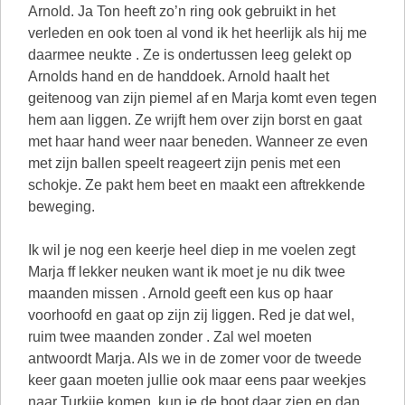
Arnold. Ja Ton heeft zo’n ring ook gebruikt in het
verleden en ook toen al vond ik het heerlijk als hij me
daarmee neukte . Ze is ondertussen leeg gelekt op
Arnolds hand en de handdoek. Arnold haalt het
geitenoog van zijn piemel af en Marja komt even tegen
hem aan liggen. Ze wrijft hem over zijn borst en gaat
met haar hand weer naar beneden. Wanneer ze even
met zijn ballen speelt reageert zijn penis met een
schokje. Ze pakt hem beet en maakt een aftrekkende
beweging.
Ik wil je nog een keerje heel diep in me voelen zegt
Marja ff lekker neuken want ik moet je nu dik twee
maanden missen . Arnold geeft een kus op haar
voorhoofd en gaat op zijn zij liggen. Red je dat wel,
ruim twee maanden zonder . Zal wel moeten
antwoordt Marja. Als we in de zomer voor de tweede
keer gaan moeten jullie ook maar eens paar weekjes
naar Turkije komen, kun je de boot daar zien en dan