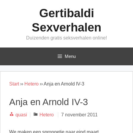
Ga
Gertibaldi
naar
de
Sexverhalen
inhoud
Duizenden gratis seksverhalen online!
Menu
Start
››
Hetero
››
Anja en Arnold IV-3
Anja en Arnold IV-3
Categorieën
quasi
Hetero
7 november 2011
We maken een sprongetje naar eind maart.