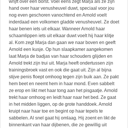
wrijft over een borst. Voel eens zegt Marja als ze zijn
hand over haar venusheuvel duwt, speciaal voor jou
nog even geschoren vanochtend en Arnold voelt
inderdaad een volkomen gladde venusheuvel. Ze doet
haar benen iets uit elkaar. Wanneer Arnold haar
schaamlippen iets uit elkaar duwt voelt hij haar klitje
al. Kom zegt Marja dan gaan we naar boven en geeft
Arnold een kusje. Op hun slaapkamer aangekomen
laat Marja de badjas van haar schouders glijden en
Arnold trekt zijn trui uit. Marja heeft ondertussen zijn
trainingsbroek vast en ook die gaat uit. Zijn al bijna
stijve penis floept omhoog tegen zijn buik aan. Ze pakt
hem beet en neemt hem in haar mond. Even sabbelt
ze erop en likt met haar tong aan het pisgaatje. Arnold
trekt haar omhoog en leidt haar naar het bed. Ze gaat
in het midden liggen, op de grote handdoek. Arnold
kruipt naar haar toe en begint op haar tepels te
sabbelen. Al snel gaat hij omlaag. Hij zoent en likt de
binnenkant van haar dijbenen, die ze gewillig uit