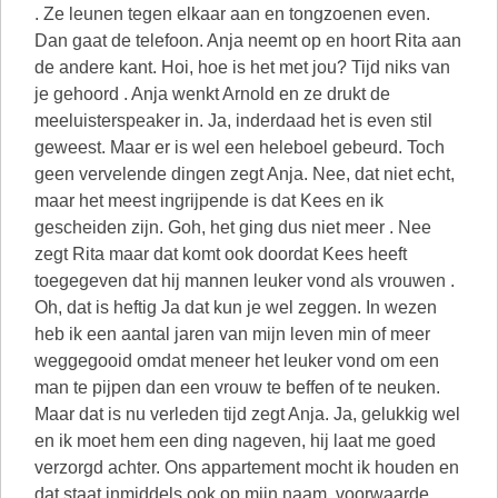
. Ze leunen tegen elkaar aan en tongzoenen even.
Dan gaat de telefoon. Anja neemt op en hoort Rita aan
de andere kant. Hoi, hoe is het met jou? Tijd niks van
je gehoord . Anja wenkt Arnold en ze drukt de
meeluisterspeaker in. Ja, inderdaad het is even stil
geweest. Maar er is wel een heleboel gebeurd. Toch
geen vervelende dingen zegt Anja. Nee, dat niet echt,
maar het meest ingrijpende is dat Kees en ik
gescheiden zijn. Goh, het ging dus niet meer . Nee
zegt Rita maar dat komt ook doordat Kees heeft
toegegeven dat hij mannen leuker vond als vrouwen .
Oh, dat is heftig Ja dat kun je wel zeggen. In wezen
heb ik een aantal jaren van mijn leven min of meer
weggegooid omdat meneer het leuker vond om een
man te pijpen dan een vrouw te beffen of te neuken.
Maar dat is nu verleden tijd zegt Anja. Ja, gelukkig wel
en ik moet hem een ding nageven, hij laat me goed
verzorgd achter. Ons appartement mocht ik houden en
dat staat inmiddels ook op mijn naam, voorwaarde