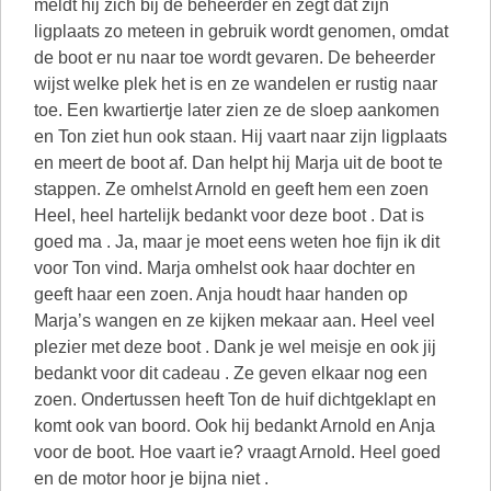
meldt hij zich bij de beheerder en zegt dat zijn
ligplaats zo meteen in gebruik wordt genomen, omdat
de boot er nu naar toe wordt gevaren. De beheerder
wijst welke plek het is en ze wandelen er rustig naar
toe. Een kwartiertje later zien ze de sloep aankomen
en Ton ziet hun ook staan. Hij vaart naar zijn ligplaats
en meert de boot af. Dan helpt hij Marja uit de boot te
stappen. Ze omhelst Arnold en geeft hem een zoen
Heel, heel hartelijk bedankt voor deze boot . Dat is
goed ma . Ja, maar je moet eens weten hoe fijn ik dit
voor Ton vind. Marja omhelst ook haar dochter en
geeft haar een zoen. Anja houdt haar handen op
Marja’s wangen en ze kijken mekaar aan. Heel veel
plezier met deze boot . Dank je wel meisje en ook jij
bedankt voor dit cadeau . Ze geven elkaar nog een
zoen. Ondertussen heeft Ton de huif dichtgeklapt en
komt ook van boord. Ook hij bedankt Arnold en Anja
voor de boot. Hoe vaart ie? vraagt Arnold. Heel goed
en de motor hoor je bijna niet .