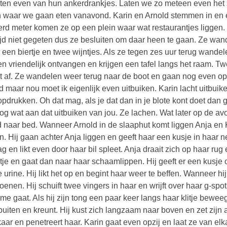
ten even van hun ankerdrankjes. Laten we zo meteen even het s
n waar we gaan eten vanavond. Karin en Arnold stemmen in en e
rd meter komen ze op een plein waar wat restaurantjes liggen. 
ijd niet gegeten dus ze besluiten om daar heen te gaan. Ze wan
s een biertje en twee wijntjes. Als ze tegen zes uur terug wande
n vriendelijk ontvangen en krijgen een tafel langs het raam. Tw
t af. Ze wandelen weer terug naar de boot en gaan nog even op h
d maar nou moet ik eigenlijk even uitbuiken. Karin lacht uitbu
opdrukken. Oh dat mag, als je dat dan in je blote kont doet dan g
og wat aan dat uitbuiken van jou. Ze lachen. Wat later op de av
jd naar bed. Wanneer Arnold in de slaaphut komt liggen Anja en 
n. Hij gaan achter Anja liggen en geeft haar een kusje in haar 
g en likt even door haar bil spleet. Anja draait zich op haar rug
etje en gaat dan naar haar schaamlippen. Hij geeft er een kusje o
e urine. Hij likt het op en begint haar weer te beffen. Wanneer hi
oenen. Hij schuift twee vingers in haar en wrijft over haar g-sp
me gaat. Als hij zijn tong een paar keer langs haar klitje beweegt
buiten en kreunt. Hij kust zich langzaam naar boven en zet zij
lkaar en penetreert haar. Karin gaat even opzij en laat ze van el