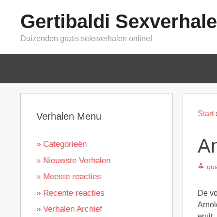
Ga
Gertibaldi Sexverhal
naar
de
Duizenden gratis seksverhalen online!
inhoud
Start
Verhalen Menu
An
» Categorieën
» Nieuwste Verhalen
qua
» Meeste reacties
» Recente reacties
De vo
Arnol
» Verhalen Archief
eruit