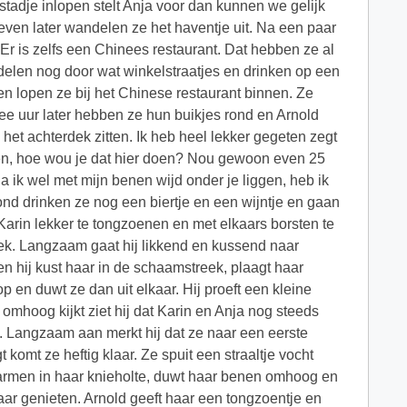
tadje inlopen stelt Anja voor dan kunnen we gelijk
ven later wandelen ze het haventje uit. Na een paar
Er is zelfs een Chinees restaurant. Dat hebben ze al
delen nog door wat winkelstraatjes en drinken op een
len lopen ze bij het Chinese restaurant binnen. Ze
ee uur later hebben ze hun buikjes rond en Arnold
et achterdek zitten. Ik heb heel lekker gegeten zegt
iken, hoe wou je dat hier doen? Nou gewoon even 25
a ik wel met mijn benen wijd onder je liggen, heb ik
ond drinken ze nog een biertje en een wijntje en gaan
Karin lekker te tongzoenen en met elkaars borsten te
nek. Langzaam gaat hij likkend en kussend naar
 en hij kust haar in de schaamstreek, plaagt haar
p en duwt ze dan uit elkaar. Hij proeft een kleine
j omhoog kijkt ziet hij dat Karin en Anja nog steeds
ot. Langzaam aan merkt hij dat ze naar een eerste
 komt ze heftig klaar. Ze spuit een straaltje vocht
n armen in haar knieholte, duwt haar benen omhoog en
kaar genieten. Arnold geeft haar een tongzoentje en