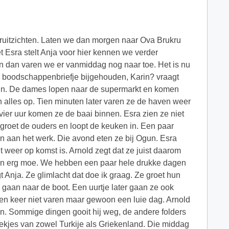
oruitzichten. Laten we dan morgen naar Ova Brukru
t Esra stelt Anja voor hier kennen we verder
 dan varen we er vanmiddag nog naar toe. Het is nu
en boodschappenbriefje bijgehouden, Karin? vraagt
arin. De dames lopen naar de supermarkt en komen
men alles op. Tien minuten later varen ze de haven weer
vier uur komen ze de baai binnen. Esra zien ze niet
groet de ouders en loopt de keuken in. Een paar
en aan het werk. Die avond eten ze bij Ogun. Esra
ht weer op komst is. Arnold zegt dat ze juist daarom
k ben erg moe. We hebben een paar hele drukke dagen
 Anja. Ze glimlacht dat doe ik graag. Ze groet hun
e gaan naar de boot. Een uurtje later gaan ze ook
en keer niet varen maar gewoon een luie dag. Arnold
. Sommige dingen gooit hij weg, de andere folders
boekjes van zowel Turkije als Griekenland. Die middag