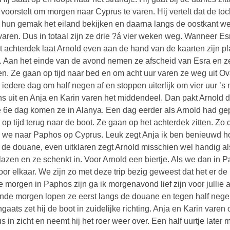
 voorstelt om morgen naar Cyprus te varen. Hij vertelt dat de t
 hun gemak het eiland bekijken en daarna langs de oostkant we
varen. Dus in totaal zijn ze drie ?á vier weken weg. Wanneer Es
t achterdek laat Arnold even aan de hand van de kaarten zijn p
 Aan het einde van de avond nemen ze afscheid van Esra en z
en. Ze gaan op tijd naar bed en om acht uur varen ze weg uit O
 iedere dag om half negen af en stoppen uiterlijk om vier uur ’
s uit en Anja en Karin varen het middendeel. Dan pakt Arnold de
e 6e dag komen ze in Alanya. Een dag eerder als Arnold had gep
 op tijd terug naar de boot. Ze gaan op het achterdek zitten. 
 we naar Paphos op Cyprus. Leuk zegt Anja ik ben benieuwd hoe
 de douane, even uitklaren zegt Arnold misschien wel handig al
lazen en ze schenkt in. Voor Arnold een biertje. Als we dan in 
voor elkaar. We zijn zo met deze trip bezig geweest dat het er d
e morgen in Paphos zijn ga ik morgenavond lief zijn voor jullie 
nde morgen lopen ze eerst langs de douane en tegen half nege
ngaats zet hij de boot in zuidelijke richting. Anja en Karin vare
s in zicht en neemt hij het roer weer over. Een half uurtje later 