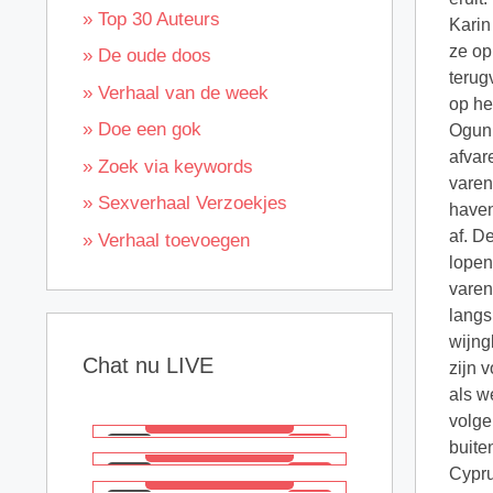
» Top 30 Auteurs
Karin
ze op
» De oude doos
terug
» Verhaal van de week
op he
» Doe een gok
Ogun.
afvar
» Zoek via keywords
varen
» Sexverhaal Verzoekjes
haven
af. D
» Verhaal toevoegen
lopen
varen
langs
wijng
Chat nu LIVE
zijn 
als w
volge
buite
Cypru