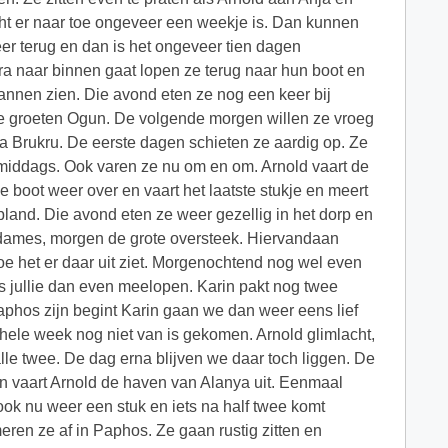
ocht er naar toe ongeveer een weekje is. Dan kunnen
er terug en dan is het ongeveer tien dagen
ra naar binnen gaat lopen ze terug naar hun boot en
lannen zien. Die avond eten ze nog een keer bij
e groeten Ogun. De volgende morgen willen ze vroeg
va Brukru. De eerste dagen schieten ze aardig op. Ze
s middags. Ook varen ze nu om en om. Arnold vaart de
 boot weer over en vaart het laatste stukje en meert
land. Die avond eten ze weer gezellig in het dorp en
Zo dames, morgen de grote oversteek. Hiervandaan
 het er daar uit ziet. Morgenochtend nog wel even
s jullie dan even meelopen. Karin pakt nog twee
Paphos zijn begint Karin gaan we dan weer eens lief
e hele week nog niet van is gekomen. Arnold glimlacht,
alle twee. De dag erna blijven we daar toch liggen. De
n vaart Arnold de haven van Alanya uit. Eenmaal
n ook nu weer een stuk en iets na half twee komt
meren ze af in Paphos. Ze gaan rustig zitten en