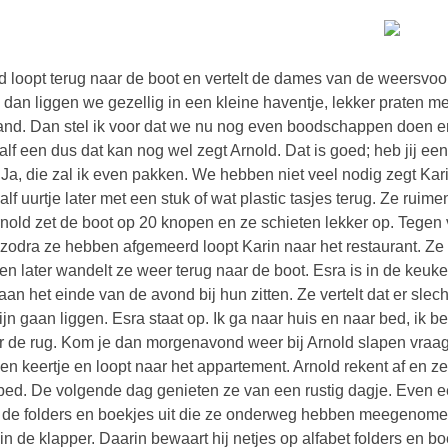
d loopt terug naar de boot en vertelt de dames van de weersvo
 dan liggen we gezellig in een kleine haventje, lekker praten me
nd. Dan stel ik voor dat we nu nog even boodschappen doen en
alf een dus dat kan nog wel zegt Arnold. Dat is goed; heb jij e
 Ja, die zal ik even pakken. We hebben niet veel nodig zegt K
alf uurtje later met een stuk of wat plastic tasjes terug. Ze rui
Arnold zet de boot op 20 knopen en ze schieten lekker op. Tegen 
zodra ze hebben afgemeerd loopt Karin naar het restaurant. Ze 
en later wandelt ze weer terug naar de boot. Esra is in de keuk
aan het einde van de avond bij hun zitten. Ze vertelt dat er slec
zijn gaan liggen. Esra staat op. Ik ga naar huis en naar bed, i
r de rug. Kom je dan morgenavond weer bij Arnold slapen vraagt
en keertje en loopt naar het appartement. Arnold rekent af en z
bed. De volgende dag genieten ze van een rustig dagje. Even e
 de folders en boekjes uit die ze onderweg hebben meegenomen
in de klapper. Daarin bewaart hij netjes op alfabet folders en 