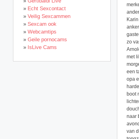
»
Gertibaldi Live
merke
»
Echt Sexcontact
ander
»
Veilig Sexcammen
Karin
»
Sexcam ook
anker
»
Webcamtips
gaste
»
Geile pornocams
zo va
»
IsLive Cams
Arnol
met l
morge
een t
opa e
harde
boot 
licht
douch
naar 
avond
van d
tongz