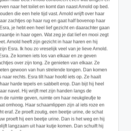
even naar het toilet en komt dan naast Arnold op bed.
uden die een hele tijd vast. Arnold wrijft over haar
haar zachtjes op haar rug en gaat half bovenop haar
sra, je hebt een heel lief gezicht en daarachter gaan
traantje in haar ogen. Wat zeg je dat lief en mooi zegt
 Arnold heeft zijn gezicht in haar haren en hij
n Esra. Ik hou zo vreselijk veel van je lieve Arnold.
e Esra. Ze komen iets los van elkaar en ze geven
chtjes over zijn tong. Ze genieten van elkaar. Ze
enieten gewoon van hun strelende tongen. Dan komen
naar rechts. Esra tilt haar hoofd iets op. Ze haalt
aar harde tepels en sabbelt erop. Dan bijt hij heel
haar navel. Hij wrijft met zijn handen langs de
em de ruimte geven, ruimte om haar neukgleufje te
aat omhoog. Haar schaamlippen zijn al iets roze en
ht eraf. Ze proeft zoutig, een beetje urine, de schat
w proeft hij een beetje urine. Dan is het weg en hij
blijft langzaam uit haar kutje komen. Dan schuift hij