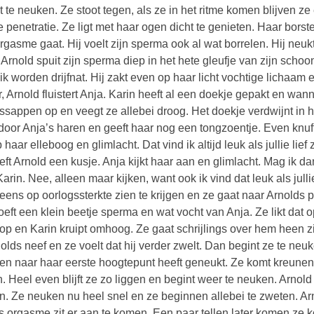
t te neuken. Ze stoot tegen, als ze in het ritme komen blijven z
e penetratie. Ze ligt met haar ogen dicht te genieten. Haar bor
rgasme gaat. Hij voelt zijn sperma ook al wat borrelen. Hij neu
. Arnold spuit zijn sperma diep in het hete gleufje van zijn scho
ik worden drijfnat. Hij zakt even op haar licht vochtige lichaam
r, Arnold fluistert Anja. Karin heeft al een doekje gepakt en wann
essappen op en veegt ze allebei droog. Het doekje verdwijnt in 
t door Anja’s haren en geeft haar nog een tongzoentje. Even knuf
p haar elleboog en glimlacht. Dat vind ik altijd leuk als jullie lie
eft Arnold een kusje. Anja kijkt haar aan en glimlacht. Mag ik 
Karin. Nee, alleen maar kijken, want ook ik vind dat leuk als julli
eens op oorlogssterkte zien te krijgen en ze gaat naar Arnolds
oeft een klein beetje sperma en wat vocht van Anja. Ze likt dat op
op en Karin kruipt omhoog. Ze gaat schrijlings over hem heen zit
nolds neef en ze voelt dat hij verder zwelt. Dan begint ze te neuk
en naar haar eerste hoogtepunt heeft geneukt. Ze komt kreunend
n. Heel even blijft ze zo liggen en begint weer te neuken. Arnol
. Ze neuken nu heel snel en ze beginnen allebei te zweten. Arn
s orgasme zit er aan te komen. Een paar tellen later komen ze kor