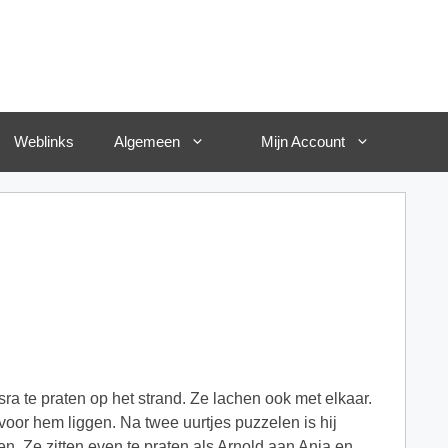
Weblinks
Algemeen
Mijn Account
ra te praten op het strand. Ze lachen ook met elkaar.
 voor hem liggen. Na twee uurtjes puzzelen is hij
tten. Ze zitten even te praten als Arnold aan Anja en