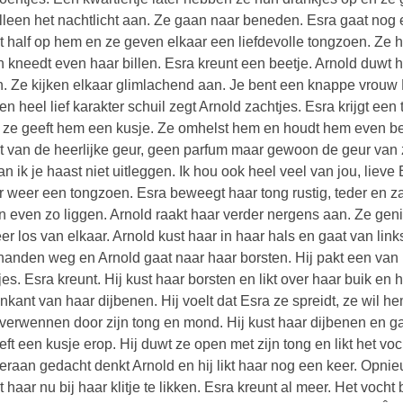
alleen het nachtlicht aan. Ze gaan naar beneden. Esra gaat nog 
gt half op hem en ze geven elkaar een liefdevolle tongzoen. Ze ho
n kneedt even haar billen. Esra kreunt een beetje. Arnold duwt 
n. Ze kijken elkaar glimlachend aan. Je bent een knappe vrouw E
en heel lief karakter schuil zegt Arnold zachtjes. Esra krijgt een 
 ze geeft hem een kusje. Ze omhelst hem en houdt hem even beet.
t van de heerlijke geur, geen parfum maar gewoon de geur van zij
an ik je haast niet uitleggen. Ik hou ook heel veel van jou, liev
r weer een tongzoen. Esra beweegt haar tong rustig, teder en za
en even zo liggen. Arnold raakt haar verder nergens aan. Ze g
er los van elkaar. Arnold kust haar in haar hals en gaat van links 
handen weg en Arnold gaat naar haar borsten. Hij pakt een van h
jes. Esra kreunt. Hij kust haar borsten en likt over haar buik en 
nkant van haar dijbenen. Hij voelt dat Esra ze spreidt, ze wil h
 verwennen door zijn tong en mond. Hij kust haar dijbenen en g
eeft een kusje erop. Hij duwt ze open met zijn tong en likt het voc
 eraan gedacht denkt Arnold en hij likt haar nog een keer. Opnieu
t haar nu bij haar klitje te likken. Esra kreunt al meer. Het vocht 