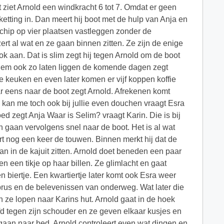
 ziet Arnold een windkracht 6 tot 7. Omdat er geen
etting in. Dan meert hij boot met de hulp van Anja en
schip op vier plaatsen vastleggen zonder de
rt al wat en ze gaan binnen zitten. Ze zijn de enige
ok aan. Dat is slim zegt hij tegen Arnold om de boot
il hem ook zo laten liggen de komende dagen zegt
e keuken en even later komen er vijf koppen koffie
aar eens naar de boot zegt Arnold. Afrekenen komt
 kan me toch ook bij jullie even douchen vraagt Esra
ed zegt Anja Waar is Selim? vraagt Karin. Die is bij
 gaan vervolgens snel naar de boot. Het is al wat
t nog een keer de touwen. Binnen merkt hij dat de
n in de kajuit zitten. Arnold doet beneden een paar
n een tikje op haar billen. Ze glimlacht en gaat
n biertje. Een kwartiertje later komt ook Esra weer
Cyprus en de belevenissen van onderweg. Wat later die
 ze lopen naar Karins hut. Arnold gaat in de hoek
ofd tegen zijn schouder en ze geven elkaar kusjes en
 gaan naar bed. Arnold controleert even wat dingen en