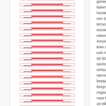
genie
kijke
honde
een t
terra
worde
reken
Arnol
keer 
ook n
op ti
spele
omlaa
sterr
beetj
tongz
orgas
naar 
uit e