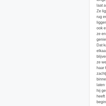
laat 
Ze li
rug e
ligge
ook e
ze en
genie
Dat k
elkaa
blijv
ze we
haar 
zacht
binne
laten
hij g
heeft
begin