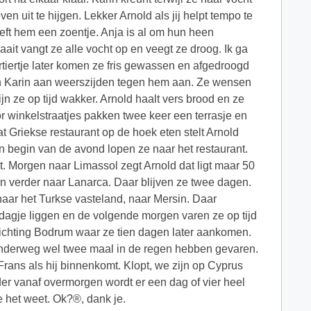
en uit te hijgen. Lekker Arnold als jij helpt tempo te
eft hem een zoentje. Anja is al om hun heen
it vangt ze alle vocht op en veegt ze droog. Ik ga
tiertje later komen ze fris gewassen en afgedroogd
en Karin aan weerszijden tegen hem aan. Ze wensen
jn ze op tijd wakker. Arnold haalt vers brood en ze
r winkelstraatjes pakken twee keer een terrasje en
 Griekse restaurant op de hoek eten stelt Arnold
 en begin van de avond lopen ze naar het restaurant.
. Morgen naar Limassol zegt Arnold dat ligt maar 50
ren verder naar Lanarca. Daar blijven ze twee dagen.
naar het Turkse vasteland, naar Mersin. Daar
dagje liggen en de volgende morgen varen ze op tijd
richting Bodrum waar ze tien dagen later aankomen.
 onderweg wel twee maal in de regen hebben gevaren.
 Frans als hij binnenkomt. Klopt, we zijn op Cyprus
er vanaf overmorgen wordt er een dag of vier heel
e het weet. Ok?®, dank je.