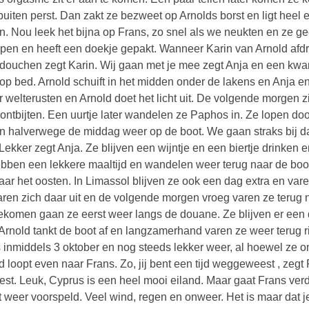
buiten perst. Dan zakt ze bezweet op Arnolds borst en ligt heel ev
. Nou leek het bijna op Frans, zo snel als we neukten en ze ge
pen en heeft een doekje gepakt. Wanneer Karin van Arnold afdraa
douchen zegt Karin. Wij gaan met je mee zegt Anja en een kwar
op bed. Arnold schuift in het midden onder de lakens en Anja 
r welterusten en Arnold doet het licht uit. De volgende morgen zi
ontbijten. Een uurtje later wandelen ze Paphos in. Ze lopen doo
 halverwege de middag weer op de boot. We gaan straks bij dat
 Lekker zegt Anja. Ze blijven een wijntje en een biertje drinken
bben een lekkere maaltijd en wandelen weer terug naar de boot
naar het oosten. In Limassol blijven ze ook een dag extra en va
aren zich daar uit en de volgende morgen vroeg varen ze terug 
komen gaan ze eerst weer langs de douane. Ze blijven er een 
Arnold tankt de boot af en langzamerhand varen ze weer terug 
s inmiddels 3 oktober en nog steeds lekker weer, al hoewel ze
d loopt even naar Frans. Zo, jij bent een tijd weggeweest , zegt
st. Leuk, Cyprus is een heel mooi eiland. Maar gaat Frans verd
t weer voorspeld. Veel wind, regen en onweer. Het is maar dat j