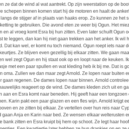
n ze dat de wind al wat aantrekt. Op zijn weerstation op de boot
e schepen binnen komen start hij de motoren en haalt de ankerk
 langs de stijger af in plaats van haaks erop. Zo kunnen ze het 
ketting te gebruiken. Die avond eten ze weer bij Ogun. Het mieze
n en al vroeg komt Esra bij hun zitten. Even later schuift Ogun o
st te leggen, dan kan hij niet gaan trekken aan het anker. Ik w
d. Dat kan wel, er komt nu toch niemand. Ogun roept iets naar d
ikeurtjes. Ze blijven even gezellig bij elkaar zitten. We gaan m
n wel zegt Ogun en hij staat ook op en loopt naar de keuken. Ik
asje met een paar spullen en wat kleding heb ik bij me. Dat is go
n oma. Zullen we dan maar zegt Arnold. Ze lopen naar buiten en
r gaan regenen. De dames lopen naar binnen. Arnold controleer
nauwelijks reageert op de wind. De dames kleden zich uit en gaa
en aan en Esra komt naar beneden. Hij geeft haar een tongzoen e
en. Karin pakt een paar glazen en een fles wijn. Arnold krijgt ee
boven en ze zitten bij elkaar. Ze vertellen over hun reis naar 
 gaan Anja en Karin naar bed. Ze wensen elkaar welterusten en
e bank zitten en Esra kruipt bij hem op schoot. Ze legt haar ho
oentjes. Een kwartiertje later hebben ze hun drankjes op en ze