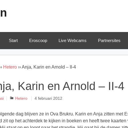
en
Start
Eroscoop
Live Webcams
Partnersites
››
Hetero
››
Anja, Karin en Arnold – II-4
ja, Karin en Arnold – II-4
Categorieën
si
Hetero
4 februari 2012
lgende dag blijven ze in Ova Brukru. Karin en Anja zitten met Es
d zit op het achterdek te kijken in boeken en heeft twee kaarten
. Hij staat op en loopt naar het strandje. Hij gaat bij de dames zi