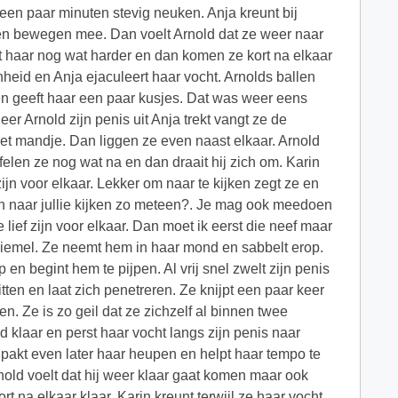
e een paar minuten stevig neuken. Anja kreunt bij
sten bewegen mee. Dan voelt Arnold dat ze weer naar
kt haar nog wat harder en dan komen ze kort na elkaar
onheid en Anja ejaculeert haar vocht. Arnolds ballen
 en geeft haar een paar kusjes. Dat was weer eens
eer Arnold zijn penis uit Anja trekt vangt ze de
het mandje. Dan liggen ze even naast elkaar. Arnold
felen ze nog wat na en dan draait hij zich om. Karin
f zijn voor elkaar. Lekker om naar te kijken zegt ze en
dan naar jullie kijken zo meteen?. Je mag ook meedoen
e lief zijn voor elkaar. Dan moet ik eerst die neef maar
 piemel. Ze neemt hem in haar mond en sabbelt erop.
 en begint hem te pijpen. Al vrij snel zwelt zijn penis
ten en laat zich penetreren. Ze knijpt een paar keer
en. Ze is zo geil dat ze zichzelf al binnen twee
 klaar en perst haar vocht langs zijn penis naar
d pakt even later haar heupen en helpt haar tempo te
old voelt dat hij weer klaar gaat komen maar ook
t na elkaar klaar. Karin kreunt terwijl ze haar vocht