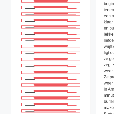
begin
ieder
een o
klaar
en bu
lekke
liefd
wrijf
ligt o
ze ge
zegt 
weer 
Ze pr
weer 
in Ar
minut
buite
maken
Karin