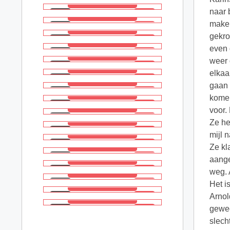
naar 
maken
gekro
even 
weer 
elkaa
gaan 
komen
voor.
Ze he
mijl 
Ze kl
aange
weg. 
Het i
Arnol
gewee
slech