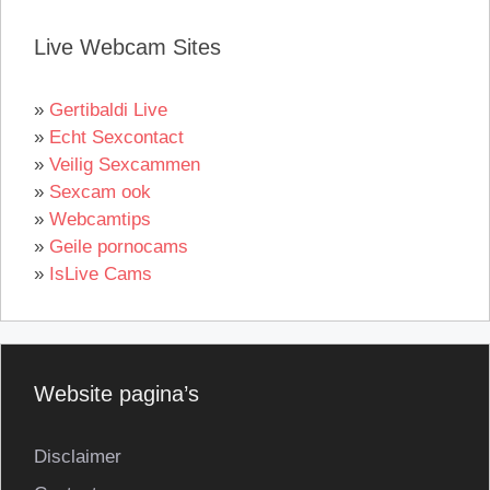
Live Webcam Sites
»
Gertibaldi Live
»
Echt Sexcontact
»
Veilig Sexcammen
»
Sexcam ook
»
Webcamtips
»
Geile pornocams
»
IsLive Cams
Website pagina’s
Disclaimer