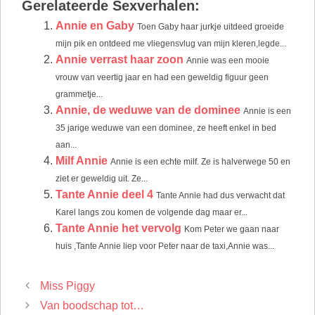
Gerelateerde Sexverhalen:
Annie en Gaby
Toen Gaby haar jurkje uitdeed groeide
mijn pik en ontdeed me vliegensvlug van mijn kleren,legde...
Annie verrast haar zoon
Annie was een mooie
vrouw van veertig jaar en had een geweldig figuur geen
grammetje...
Annie, de weduwe van de dominee
Annie is een
35 jarige weduwe van een dominee, ze heeft enkel in bed
aan...
Milf Annie
Annie is een echte milf. Ze is halverwege 50 en
ziet er geweldig uit. Ze...
Tante Annie deel 4
Tante Annie had dus verwacht dat
Karel langs zou komen de volgende dag maar er...
Tante Annie het vervolg
Kom Peter we gaan naar
huis ,Tante Annie liep voor Peter naar de taxi,Annie was...
Miss Piggy
Van boodschap tot…