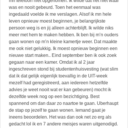
mn telefoon niet opgenomen. Ik wilde dat het niet waar
was en nooit gebeurd. Toen het eenmaal was
ingedaald voelde ik me verslagen. Alsof ik mn hele
leven opnieuw moest beginnen, je belangrijkste
persoon weg is en jij alleen achterblijft. Ik wilde niks
meer met hem te maken hebben. Ik ben bij m’n ouders
gaan wonen op m’n kleine kamertje weer. Dat maakte
me ook niet gelukkig. Ik moest opnieuw beginnen een
nieuwe start maken.. Eind september ben ik ook zoek
gegaan naar een kamer. Omdat ik al 2 jaar
ingeschreven stond bij studentenhuisvesting (wat slim
dat ik dat gelijk eigenlijk toevallig in de UIT-week
mezelf had geregistreerd, aan iedereen hetzelfde
advies je weet nooit wat er kan gebeuren) mocht ik
dezelfde week nog op een bezichtiging. Best
spannend om dan daar zo naartoe te gaan. Uberhaupt
de stap op jezelf te gaan wonen. Iemand gaat je
ineens beoordelen. Het was dan ook net zo erg als
gedacht lol ik en 7 andere meisjes waren uitgenodigd.