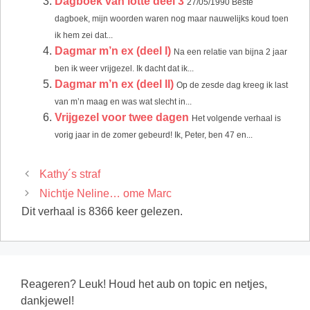
Dagboek van lotte deel 3
27/05/1990 Beste
dagboek, mijn woorden waren nog maar nauwelijks koud toen
ik hem zei dat...
Dagmar m’n ex (deel I)
Na een relatie van bijna 2 jaar
ben ik weer vrijgezel. Ik dacht dat ik...
Dagmar m’n ex (deel II)
Op de zesde dag kreeg ik last
van m’n maag en was wat slecht in...
Vrijgezel voor twee dagen
Het volgende verhaal is
vorig jaar in de zomer gebeurd! Ik, Peter, ben 47 en...
Kathy´s straf
Nichtje Neline… ome Marc
Dit verhaal is 8366 keer gelezen.
Reageren? Leuk! Houd het aub on topic en netjes,
dankjewel!