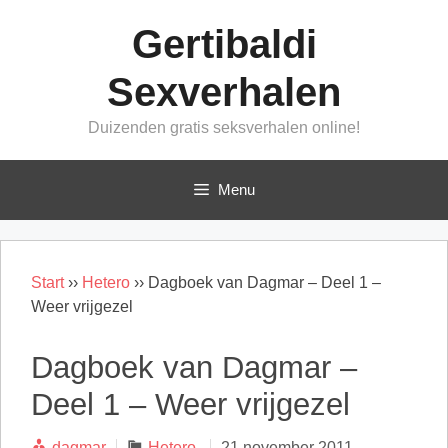
Ga
Gertibaldi
naar
de
Sexverhalen
inhoud
Duizenden gratis seksverhalen online!
Menu
Start
››
Hetero
››
Dagboek van Dagmar – Deel 1 –
Weer vrijgezel
Dagboek van Dagmar –
Deel 1 – Weer vrijgezel
Categorieën
dagmar
Hetero
21 november 2011