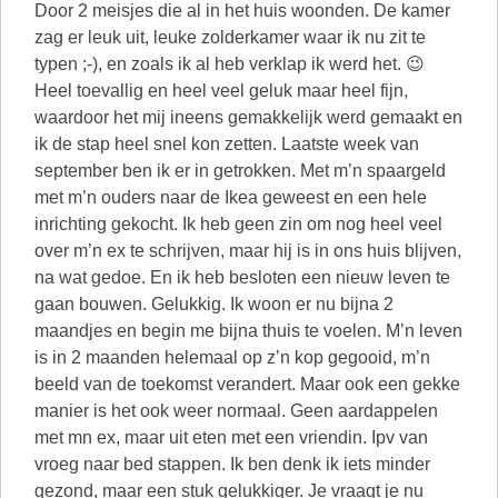
Door 2 meisjes die al in het huis woonden. De kamer
zag er leuk uit, leuke zolderkamer waar ik nu zit te
typen ;-), en zoals ik al heb verklap ik werd het. 😉
Heel toevallig en heel veel geluk maar heel fijn,
waardoor het mij ineens gemakkelijk werd gemaakt en
ik de stap heel snel kon zetten. Laatste week van
september ben ik er in getrokken. Met m’n spaargeld
met m’n ouders naar de Ikea geweest en een hele
inrichting gekocht. Ik heb geen zin om nog heel veel
over m’n ex te schrijven, maar hij is in ons huis blijven,
na wat gedoe. En ik heb besloten een nieuw leven te
gaan bouwen. Gelukkig. Ik woon er nu bijna 2
maandjes en begin me bijna thuis te voelen. M’n leven
is in 2 maanden helemaal op z’n kop gegooid, m’n
beeld van de toekomst verandert. Maar ook een gekke
manier is het ook weer normaal. Geen aardappelen
met mn ex, maar uit eten met een vriendin. Ipv van
vroeg naar bed stappen. Ik ben denk ik iets minder
gezond, maar een stuk gelukkiger. Je vraagt je nu