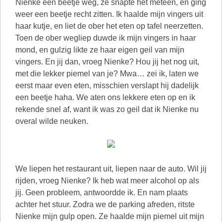
Nienke een beetje weg, ze snapte het meteen, en ging
weer een beetje recht zitten. Ik haalde mijn vingers uit
haar kutje, en liet de ober het eten op tafel neerzetten.
Toen de ober wegliep duwde ik mijn vingers in haar
mond, en gulzig likte ze haar eigen geil van mijn
vingers. En jij dan, vroeg Nienke? Hou jij het nog uit,
met die lekker piemel van je? Mwa… zei ik, laten we
eerst maar even eten, misschien verslapt hij dadelijk
een beetje haha. We aten ons lekkere eten op en ik
rekende snel af, want ik was zo geil dat ik Nienke nu
overal wilde neuken.
We liepen het restaurant uit, liepen naar de auto. Wil jij
rijden, vroeg Nienke? Ik heb wat meer alcohol op als
jij. Geen probleem, antwoordde ik. En nam plaats
achter het stuur. Zodra we de parking afreden, ritste
Nienke mijn gulp open. Ze haalde mijn piemel uit mijn