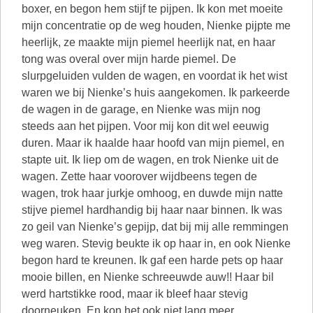
boxer, en begon hem stijf te pijpen. Ik kon met moeite
mijn concentratie op de weg houden, Nienke pijpte me
heerlijk, ze maakte mijn piemel heerlijk nat, en haar
tong was overal over mijn harde piemel. De
slurpgeluiden vulden de wagen, en voordat ik het wist
waren we bij Nienke’s huis aangekomen. Ik parkeerde
de wagen in de garage, en Nienke was mijn nog
steeds aan het pijpen. Voor mij kon dit wel eeuwig
duren. Maar ik haalde haar hoofd van mijn piemel, en
stapte uit. Ik liep om de wagen, en trok Nienke uit de
wagen. Zette haar voorover wijdbeens tegen de
wagen, trok haar jurkje omhoog, en duwde mijn natte
stijve piemel hardhandig bij haar naar binnen. Ik was
zo geil van Nienke’s gepijp, dat bij mij alle remmingen
weg waren. Stevig beukte ik op haar in, en ook Nienke
begon hard te kreunen. Ik gaf een harde pets op haar
mooie billen, en Nienke schreeuwde auw!! Haar bil
werd hartstikke rood, maar ik bleef haar stevig
doorneuken. En kon het ook niet lang meer