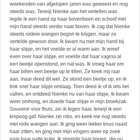
weekenden van afgelopen jaren was geweest en nog
steeds was. Terwijl Nienke aan het vertellen was
legde ik een hand op haar bovenbeen en schoof met
mijn hand steeds verder naar boven. Ik zag dat Nienke
steeds rodere wangen begon te krijgen, maar ze
vertelde gewoon door. Ik kwam nu met mijn hand bij
haar slipje, en het voelde er al warm aan. Ik wreef
even over haar slipje, en voelde dat haar vagina al
een beetje openstond, en nat was. Ik vroeg haar om
haar billen een beetje op te tillen. Ze keek mij raar
aan, maar deed dit wel. Ze stond een beetje op, en ik
trok snel haar slipje omlaag. Toen deed ik of ik iets liet
vallen, en ontdeed Nienke nu van haar slipje. Ik kwam
weer omhoog, en duwde haar slipje in mijn broekzak.
Souvenir voor thuis, zei ik tegen haar, terwijl ik een
knipoog gaf. Nienke zei niks, en keek me nog steeds
met rode wangen aan. Ik ging weer lekker knus naast
haar zitten, en ging met mijn vingers weer op zoek
naar haar natte kutje. Ik streelde haar lippen, die nu