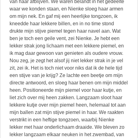
van haar afblijven. We waren belandt in het gedeelte
waar we konden staan, en Nienke sloeg haar armen
om mijn nek. En gaf mij een heerlijke tongzoen, ik
kneedde haar lekkere billen, en in no time stond
drukte mijn stijve piemel tegen haar navel aan. Wat
ben je toch een geile vent, zei Nienke. Je hebt een
lekker strak jong lichaam met een lekkere piemel, en
ik mag daar gewoon van genieten als oudere vrouw.
Nou zeg, je zegt het alsof jij niet lekker strak in je vel
zit, zei ik. Het is toch niet voor niks dat ik de hele tijd
een stijve van je krijg? Ze lachte een beetje om mijn
directe antwoord, en sloeg haar benen om mijn middel
heen. Positioneerde mijn piemel voor haar kutje, en
liet zich over mij heen zakken. Langzaam sloot haar
lekkere kutje over mijn piemel heen, helemaal tot aan
mijn ballen zat mijn stijve piemel in haar. We raakten
verstrikt in een heftige tongzoen, waarbij Nienke
lekker met haar onderlichaam draaide. We bleven zo
lekker langzaam elkaar neuken in het zwembad, van