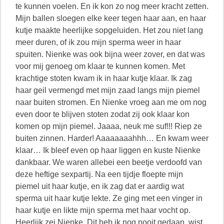
te kunnen voelen. En ik kon zo nog meer kracht zetten.
Mijn ballen sloegen elke keer tegen haar aan, en haar
kutje maakte heerlijke sopgeluiden. Het zou niet lang
meer duren, of ik zou mijn sperma weer in haar
spuiten. Nienke was ook bijna weer zover, en dat was
voor mij genoeg om klaar te kunnen komen. Met
krachtige stoten kwam ik in haar kutje klaar. Ik zag
haar geil vermengd met mijn zaad langs mijn piemel
naar buiten stromen. En Nienke vroeg aan me om nog
even door te blijven stoten zodat zij ook klaar kon
komen op mijn piemel. Jaaaa, neuk me suf!!! Riep ze
buiten zinnen. Harder! Aaaaaaaahhh… En kwam weer
klaar… Ik bleef even op haar liggen en kuste Nienke
dankbaar. We waren allebei een beetje verdoofd van
deze heftige sexpartij. Na een tijdje floepte mijn
piemel uit haar kutje, en ik zag dat er aardig wat
sperma uit haar kutje lekte. Ze ging met een vinger in
haar kutje en likte mijn sperma met haar vocht op.
Heerlijk zei Nienke. Dit heb ik nog nooit gedaan, wist