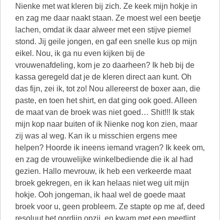
Nienke met wat kleren bij zich. Ze keek mijn hokje in
en zag me daar naakt staan. Ze moest wel een beetje
lachen, omdat ik daar alweer met een stijve piemel
stond. Jij geile jongen, en gaf een snelle kus op mijn
eikel. Nou, ik ga nu even kijken bij de
vrouwenafdeling, kom je zo daarheen? Ik heb bij de
kassa geregeld dat je de kleren direct aan kunt. Oh
das fijn, zei ik, tot zo! Nou allereerst de boxer aan, die
paste, en toen het shirt, en dat ging ook goed. Alleen
de maat van de broek was niet goed… Shit!!! Ik stak
mijn kop naar buiten of ik Nienke nog kon zien, maar
zij was al weg. Kan ik u misschien ergens mee
helpen? Hoorde ik ineens iemand vragen? Ik keek om,
en zag de vrouwelijke winkelbediende die ik al had
gezien. Hallo mevrouw, ik heb een verkeerde maat
broek gekregen, en ik kan helaas niet weg uit mijn
hokje. Ooh jongeman, ik haal wel de goede maat
broek voor u, geen probleem. Ze stapte op me af, deed
resoluut het gordijn opzij, en kwam met een meetlint