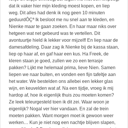
dat ik vaker hier mijn kleding moest kopen, en liep
weg. Dit alles had denk ik nog geen 10 minuten
geduurdÔÇª Ik besloot me nu snel aan te kleden, en
Nienke maar te gaan zoeken. En haar maar niks over
hetgeen wat net gebeurd was te vertellen. Dit
avontuurtje hield ik lekker voor mijzelf! En liep naar de
damesafdeling. Daar zag ik Nienke bij de kassa staan,
liep op haar af, en gaf haar een kus. Ha Freek, de
kleren staan je goed, zullen we zo een terrasje
pakken? Lijkt me helemaal prima, lieve Nien. Samen
liepen we naar buiten, en vonden een fijn tafeltje aan
het water. We bestelden ons allebei een lekker glas
wijn, en keuvelden wat af. Na een tijdje, vroeg ik mij
hardop af, hoe ik eigenlijk thuis zou moeten komen?
Ze leek teleurgesteld toen ik dit zei. Waar woon je
eigenlijk? Nogal ver hier vandaan. En zal de trein
moeten pakken. Want morgen moet ik gewoon weer
werken… Kun je niet nog een nachtje blijven slapen,