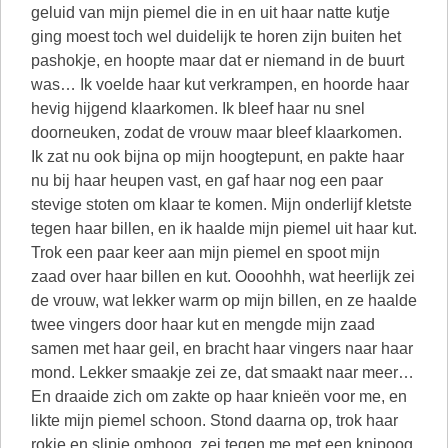
geluid van mijn piemel die in en uit haar natte kutje
ging moest toch wel duidelijk te horen zijn buiten het
pashokje, en hoopte maar dat er niemand in de buurt
was… Ik voelde haar kut verkrampen, en hoorde haar
hevig hijgend klaarkomen. Ik bleef haar nu snel
doorneuken, zodat de vrouw maar bleef klaarkomen.
Ik zat nu ook bijna op mijn hoogtepunt, en pakte haar
nu bij haar heupen vast, en gaf haar nog een paar
stevige stoten om klaar te komen. Mijn onderlijf kletste
tegen haar billen, en ik haalde mijn piemel uit haar kut.
Trok een paar keer aan mijn piemel en spoot mijn
zaad over haar billen en kut. Oooohhh, wat heerlijk zei
de vrouw, wat lekker warm op mijn billen, en ze haalde
twee vingers door haar kut en mengde mijn zaad
samen met haar geil, en bracht haar vingers naar haar
mond. Lekker smaakje zei ze, dat smaakt naar meer…
En draaide zich om zakte op haar knieën voor me, en
likte mijn piemel schoon. Stond daarna op, trok haar
rokje en slipje omhoog, zei tegen me met een knipoog,