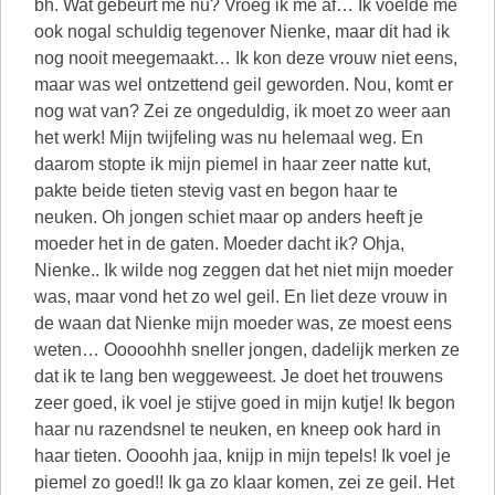
bh. Wat gebeurt me nu? Vroeg ik me af… Ik voelde me
ook nogal schuldig tegenover Nienke, maar dit had ik
nog nooit meegemaakt… Ik kon deze vrouw niet eens,
maar was wel ontzettend geil geworden. Nou, komt er
nog wat van? Zei ze ongeduldig, ik moet zo weer aan
het werk! Mijn twijfeling was nu helemaal weg. En
daarom stopte ik mijn piemel in haar zeer natte kut,
pakte beide tieten stevig vast en begon haar te
neuken. Oh jongen schiet maar op anders heeft je
moeder het in de gaten. Moeder dacht ik? Ohja,
Nienke.. Ik wilde nog zeggen dat het niet mijn moeder
was, maar vond het zo wel geil. En liet deze vrouw in
de waan dat Nienke mijn moeder was, ze moest eens
weten… Ooooohhh sneller jongen, dadelijk merken ze
dat ik te lang ben weggeweest. Je doet het trouwens
zeer goed, ik voel je stijve goed in mijn kutje! Ik begon
haar nu razendsnel te neuken, en kneep ook hard in
haar tieten. Oooohh jaa, knijp in mijn tepels! Ik voel je
piemel zo goed!! Ik ga zo klaar komen, zei ze geil. Het