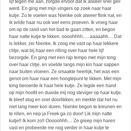
lijf tegen me aan, zorgde ervoor dat ik alweer snel geil
werd. En ging met mijn vingers op zoek naar haar
kutje. Zo te voelen was Nienke ook alweer flink nat, en
ik wilde haar nu ook wel eens proeven. Ik vroeg haar
om op de rand van het bad te gaan zitten, en begon
haar natte kutje te likken. oooohhhh…. aaaaahh… Dat
is lekker, zei Nienke. Ik zoog me vast op haar lekkere
clitje, wat bij haar een rilling over haar hele lijf
bezorgde. En ging met een rap tempo met mijn tong
over haar clitje, en voelde langs mijn kin haar sappen
naar buiten vloeien. Ze smaakte heerlijk, het was een
genot om haar naar een hoogtepunt te likken. Met mijn
tong beroerde ik haar hele kutje. Ze legde een hand
op mijn hoofd en duwde mij nog steviger op haar kutje.
Ik bleef stug en snel doorlikken, en merkte dat het nu
niet lang meer kon duren. Nienke begon te kreunen en
te rillen, en riep ja Freek ga zo door! Lik mijn natte
kutje!! Ik kom zo!! Ooooohhh… Ze greep mijn haren
vast en probeerde me nog verder in haar kutje te