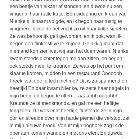
een beetje van elkaar af stonden, en duwde nu een
vinger in haar natte kutje. Een siddering en kreun van
Nienke’s lichaam volgde, en ik begon haar rustig te
vingeren. Ik voelde het vocht zo uit haar kutje sijpelen.
Ze was behoorlijk geil geworden, en ik ook, want ik
begon een flinke stijve te krijgen. Gelukkig maar dat
niemand kon zien wat wij aan het doen waren. Nienke
kwam steeds dichter tegen me aan zitten, en begon
ook steeds meer te kreunen. Ze was op het punt om
klaar te komen, midden in een restaurant! Ooooohh
Freek, wat doe je toch met me? Dit is zo spannend en
heerlijk! En daar kwam Nienke, ze zette haar nagels in
mijn been, en begon te rillen… aaaahhh oooohhh…
Kreunde ze binnensmonds, en gaf me een heftige
tongzoen. Dit was echt heerlijk, fluisterde ze in mijn
oor, en streelde over mijn harde piemel die verstopt zat
in mijn nieuwe broek. Vanuit mijn ooghoek zag ik de
ober aan komen wandelen met ons eten. En duwde