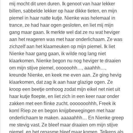
mij mocht dit uren duren. Ik genoot van haar lekker
billen, sabbelde lekker op haar dikke tieten, en mijn
piemel in haar natte kutje. Nienke was helemaal in
trance, ze had haar ogen gesloten, en liet mij mijn
gang maar gaan. Ik merkte wel dat ze nu wat heviger
aan het reageren was met haar onderlichaam. Ze was
zichzelf aan het klaarneuken op mijn piemel. Ik liet
Nienke haar gang gaan, ik wilde nog lang niet
klaarkomen. Nienke begon nu nog heviger te draaien
om mijn stijve piemel, oooooohh…, aaahhh…,
kreunde Nienke, en keek me even aan. Ze ging hevig
klaarkomen, dat zag ik aan haar glazige ogen. Ze
kroop een beetje omhoog zodat mijn eikel net niet uit
haar kutje floepte, en liet zich in een keer naar onder
zakken met een flinke zucht. ooooooohhh, Freek ik
kom! Riep ze en begon knijpbewegingen met haar
onderlichaam te maken. aaaaahhh… En Nienke greep
me stevig vast. Ze bleef maar draaien om mijn stijve
piemel, en het orgasme bleef maar komen. Telkens als