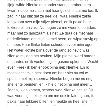
tijdje wilde Nienke een ander standje proberen en
kwam nu op me zitten met haar gezicht naar me toe. Ik
zag in haar blik dat ze heel geil was. Nienke zakte
langzaam over mijn stijve piemel, en ik pakte haar
lekkere billen vast. Nu begon ze me weer te berijden,
maar niet zo langzaam als net. Ze draaide met haar
onderlichaam om mijn piemel heen, en wipte stevig op
en neer. Haar flinke tieten schudden voor mijn ogen.
Het water klotste bijna over de rand zo hevig was
Nienke mij aan het neuken. Mijn piemel werd harder
en harder, en ik voelde mijn orgasme opkomen. Wacht
even Freek ik ben er ook bijna riep Nienke. En ik
moest echt mijn best doen om haar niet nu vol te
spuiten met mijn sperma. Nienke begon me nu nog
sneller te berijden, en ik hield het bijna niet meer…
Jaaaa, ik ga komen, schreeuwde Nienke het uit! Dit
was voor mijn het teken om me ook te laten gaan, ik
pakte haar lekkere billen, en neukte nu heel snel in