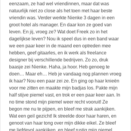
eenzaam, ze had wel vriendinnen, maar dat was
natuurlijk niet zo close als het toen met haar beste
vriendin was. Verder werkte Nienke 3 dagen in een
groot hotel als manager. En daar kon ze goed van
leven. En jij, vroeg ze? Wat doet Freek zo in het
dagelijkse leven? Nou ik speel dus in een band waar
we een paar keer in de maand een optreden mee
hebben, geef gitaarles, en ik werk als freelance
designer bij verschillende bedrijven. Zo zo, druk
baasje zei Nienke. Haha, ja hoor. Heb genoeg te
doen… Maar eh… Heb je vandaag nog plannen vroeg
ik haar? Nou een paar zei ze. En ging op haar knieën
voor me zitten en maakte mijn badjas los. Pakte mijn
half stijve piemel vast, en trok er een paar keer aan. In
no time stond mijn piemel weer recht vooruit! Ze
begon me nu te pijpen, en bleef me strak aankijken.
Wat een geil gezicht! Ik streelde door haar haren, en
genoot van haar tong over mijn dikke eikel. Ze bleef
me liefdevol aankijken, en bleef rustig mijn piemel