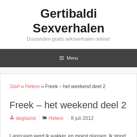
Ga
Gertibaldi
naar
de
Sexverhalen
inhoud
Duizenden gratis seksverhalen online!
Menu
Start
››
Hetero
››
Freek – het weekend deel 2
Freek – het weekend deel 2
Categorieën
degitarist
Hetero
8 juli 2012
Langzaam werd ik wakker, en moest plassen. Ik stond