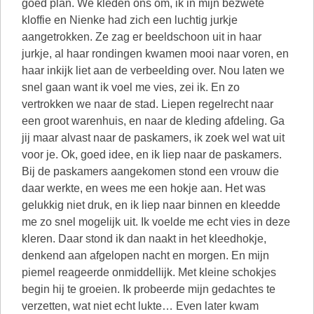
goed plan. We kleden ons om, ik in mijn bezwete
kloffie en Nienke had zich een luchtig jurkje
aangetrokken. Ze zag er beeldschoon uit in haar
jurkje, al haar rondingen kwamen mooi naar voren, en
haar inkijk liet aan de verbeelding over. Nou laten we
snel gaan want ik voel me vies, zei ik. En zo
vertrokken we naar de stad. Liepen regelrecht naar
een groot warenhuis, en naar de kleding afdeling. Ga
jij maar alvast naar de paskamers, ik zoek wel wat uit
voor je. Ok, goed idee, en ik liep naar de paskamers.
Bij de paskamers aangekomen stond een vrouw die
daar werkte, en wees me een hokje aan. Het was
gelukkig niet druk, en ik liep naar binnen en kleedde
me zo snel mogelijk uit. Ik voelde me echt vies in deze
kleren. Daar stond ik dan naakt in het kleedhokje,
denkend aan afgelopen nacht en morgen. En mijn
piemel reageerde onmiddellijk. Met kleine schokjes
begin hij te groeien. Ik probeerde mijn gedachtes te
verzetten, wat niet echt lukte… Even later kwam