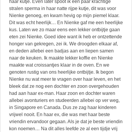
haar kutje. Even later spoot ik een paar krachtige
stralen sperma in haar natte rijpe kutje, dit was voor
Nienke genoeg, en kwam hevig op mijn piemel klaar.
Dit was echt heerlijk… En Nienke gaf me een heerlijke
kus. Laten we zo maar eens een lekker ontbijtje gaan
eten zei Nienke. Goed idee want ik heb er ontzettende
honger van gekregen, zei ik. We droogden elkaar af,
en deden allebei een badjas aan en liepen samen
naar de keuken. Ik maakte lekker koffie en Nienke
maakte wat croissantjes klaar in de oven. En we
genoten rustig van ons heerlijke ontbijtje. Ik begon
Nienke nu wat meer te vragen over haar leven, en het
bleek dat ze nog een dochter en zoon overgehouden
had aan haar ex-man. Haar zoon en dochter waren
allebei avonturiers en studeerden allebei op ver weg,
in Singapore en Canada. Dus ze zag haar kinderen
vrijwel nooit. En haar ex, die was met haar beste
vriendin ervandoor gegaan. Als je dat je beste vriendin
kon noemen… Na dit alles leefde ze al een tijdje vrij