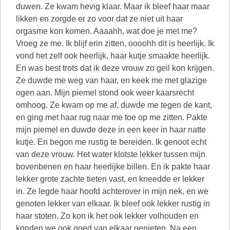
duwen. Ze kwam hevig klaar. Maar ik bleef haar maar
likken en zorgde er zo voor dat ze niet uit haar
orgasme kon komen. Aaaahh, wat doe je met me?
Vroeg ze me. Ik blijf erin zitten, oooohh dit is heerlijk. Ik
vond het zelf ook heerlijk, haar kutje smaakte heerlijk.
En was best trots dat ik deze vrouw zo geil kon krijgen.
Ze duwde me weg van haar, en keek me met glazige
ogen aan. Mijn piemel stond ook weer kaarsrecht
omhoog. Ze kwam op me af, duwde me tegen de kant,
en ging met haar rug naar me toe op me zitten. Pakte
mijn piemel en duwde deze in een keer in haar natte
kutje. En begon me rustig te bereiden. Ik genoot echt
van deze vrouw. Het water klotste lekker tussen mijn
bovenbenen en haar heerlijke billen. En ik pakte haar
lekker grote zachte tieten vast, en kneedde er lekker
in. Ze legde haar hoofd achterover in mijn nek, en we
genoten lekker van elkaar. Ik bleef ook lekker rustig in
haar stoten. Zo kon ik het ook lekker volhouden en
konden we ook goed van elkaar genieten. Na een