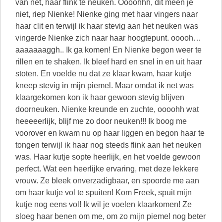
van net, haar flink te neuken. Oooohhh, dit meen je
niet, riep Nienke! Nienke ging met haar vingers naar
haar clit en terwijl ik haar stevig aan het neuken was
vingerde Nienke zich naar haar hoogtepunt. ooooh…
aaaaaaaggh.. Ik ga komen! En Nienke begon weer te
rillen en te shaken. Ik bleef hard en snel in en uit haar
stoten. En voelde nu dat ze klaar kwam, haar kutje
kneep stevig in mijn piemel. Maar omdat ik net was
klaargekomen kon ik haar gewoon stevig blijven
doorneuken. Nienke kreunde en zuchte, oooohh wat
heeeeerlijk, blijf me zo door neuken!!! Ik boog me
voorover en kwam nu op haar liggen en begon haar te
tongen terwijl ik haar nog steeds flink aan het neuken
was. Haar kutje sopte heerlijk, en het voelde gewoon
perfect. Wat een heerlijke ervaring, met deze lekkere
vrouw. Ze bleek onverzadigbaar, en spoorde me aan
om haar kutje vol te spuiten! Kom Freek, spuit mijn
kutje nog eens vol! Ik wil je voelen klaarkomen! Ze
sloeg haar benen om me, om zo mijn piemel nog beter