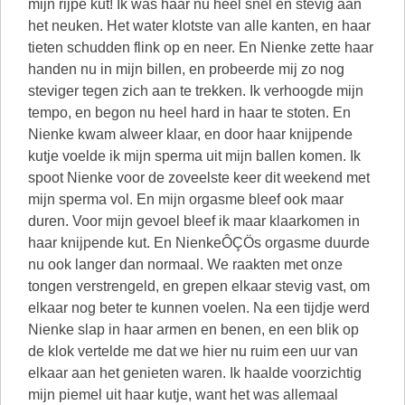
mijn rijpe kut! Ik was haar nu heel snel en stevig aan
het neuken. Het water klotste van alle kanten, en haar
tieten schudden flink op en neer. En Nienke zette haar
handen nu in mijn billen, en probeerde mij zo nog
steviger tegen zich aan te trekken. Ik verhoogde mijn
tempo, en begon nu heel hard in haar te stoten. En
Nienke kwam alweer klaar, en door haar knijpende
kutje voelde ik mijn sperma uit mijn ballen komen. Ik
spoot Nienke voor de zoveelste keer dit weekend met
mijn sperma vol. En mijn orgasme bleef ook maar
duren. Voor mijn gevoel bleef ik maar klaarkomen in
haar knijpende kut. En NienkeÔÇÖs orgasme duurde
nu ook langer dan normaal. We raakten met onze
tongen verstrengeld, en grepen elkaar stevig vast, om
elkaar nog beter te kunnen voelen. Na een tijdje werd
Nienke slap in haar armen en benen, en een blik op
de klok vertelde me dat we hier nu ruim een uur van
elkaar aan het genieten waren. Ik haalde voorzichtig
mijn piemel uit haar kutje, want het was allemaal