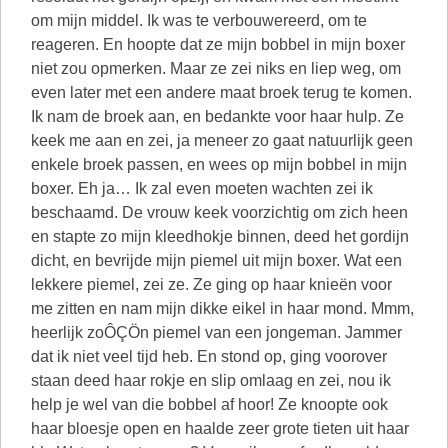
om mijn middel. Ik was te verbouwereerd, om te
reageren. En hoopte dat ze mijn bobbel in mijn boxer
niet zou opmerken. Maar ze zei niks en liep weg, om
even later met een andere maat broek terug te komen.
Ik nam de broek aan, en bedankte voor haar hulp. Ze
keek me aan en zei, ja meneer zo gaat natuurlijk geen
enkele broek passen, en wees op mijn bobbel in mijn
boxer. Eh ja… Ik zal even moeten wachten zei ik
beschaamd. De vrouw keek voorzichtig om zich heen
en stapte zo mijn kleedhokje binnen, deed het gordijn
dicht, en bevrijde mijn piemel uit mijn boxer. Wat een
lekkere piemel, zei ze. Ze ging op haar knieën voor
me zitten en nam mijn dikke eikel in haar mond. Mmm,
heerlijk zoÔÇÖn piemel van een jongeman. Jammer
dat ik niet veel tijd heb. En stond op, ging voorover
staan deed haar rokje en slip omlaag en zei, nou ik
help je wel van die bobbel af hoor! Ze knoopte ook
haar bloesje open en haalde zeer grote tieten uit haar