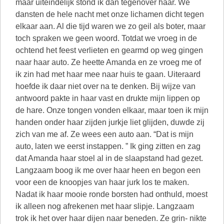
maar uiteindelijk stond ik dan tegenover haar. We
dansten de hele nacht met onze lichamen dicht tegen
elkaar aan. Al die tijd waren we zo geil als boter, maar
toch spraken we geen woord. Totdat we vroeg in de
ochtend het feest verlieten en gearmd op weg gingen
naar haar auto. Ze heette Amanda en ze vroeg me of
ik zin had met haar mee naar huis te gaan. Uiteraard
hoefde ik daar niet over na te denken. Bij wijze van
antwoord pakte in haar vast en drukte mijn lippen op
de hare. Onze tongen vonden elkaar, maar toen ik mijn
handen onder haar zijden jurkje liet glijden, duwde zij
zich van me af. Ze wees een auto aan. “Dat is mijn
auto, laten we eerst instappen. ” Ik ging zitten en zag
dat Amanda haar stoel al in de slaapstand had gezet.
Langzaam boog ik me over haar heen en begon een
voor een de knoopjes van haar jurk los te maken.
Nadat ik haar mooie ronde borsten had onthuld, moest
ik alleen nog afrekenen met haar slipje. Langzaam
trok ik het over haar dijen naar beneden. Ze grin- nikte