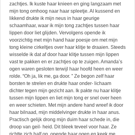
zachtjes. Ik kuste haar knieen en ging langzaam met
mijn tong omhoog naar haar spleetje. Al kussend en
likkend drukte ik mijn neus in haar geurige
schaamhaar, waar ik mijn tong zachtjes tussen haar
lippen door liet glijden. Vervolgens opende ik
voorzichtig met mijn hand haar poesje om met mijn
tong kleine cirkeltjes over haar klitje te draaien. Steeds
wisselde ik dat af door haar klitje tussen mijn lippen
vast te pakken en er zachtjes op te zuigen. Amanda’s
ogen waren gesloten terwijl haar hoofd heen en weer
rolde. “Oh ja, lik me, ga door. ” Ze begon zelf haar
borsten te strelen en drukte haar onder- lichaam
dichter tegen mijn gezicht aan. Ik pakte nu haar klitje
tussen mijn lippen en liet mijn tong er snel over heen
en weer schieten. Met mijn andere hand wreef ik door
haar bilnaad, mijn middelvinger drukte in haar anus.
Practisch gelijk drong mijn duim haar schede in, die
droop van geil- heid. Dit bleek teveel voor haar. Ze
richtte zich half op, opende haar ogen en keek me