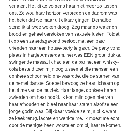
verlaten. Het klikte volgens haar niet meer zo tussen
ons. Ze wou haar horizon verbreden en daarom was
het beter dat we maar uit elkaar gingen. Derhalbe
stond ik al twee weken droog. Zeg maar op water en
brood en geheel verstoken van sexuele lusten. Totdat
ik op een zaterdagavond besloot met een paar
vrienden naar een house-party te gaan. De party vond
plaats in hartje Amsterdam, het was EEN grote, dukke,
swingende massa. Ik had aan de bar net een whisky-
cola besteld toen mijn oog tussen al die mensen een
donkere schoonheid ont- waardde, die de sterren van
de hemel danste. Soepel bewoog ze haar lichaam op
het ritme van de muziek. Haar lange, donkere haren
zwierden om haar hoofd. Ik kon mijn ogen niet van
haar afhouden en bleef naar haar staren alsof ze een
jonge godin was. Blijkbaar voelde ze mijn blik, want
ze keek terug, lachte en wenkte me. Ik moest me echt
door de menigte heen worstelen om bij haar te komen,