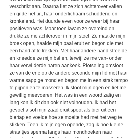
verschrikt aan. Daarna liet ze zich achterover vallen
en gilde het uit, haar onderlichaam schuddend en
kronkelend. Het duurde even voor ze weer bij haar
positieven was. Maar toen kwam ze overeind en
drukte ze me achterover in mijn stoel. Ze maakte mijn
broek open, haalde mijn paal eruit en begon die met
een hand af te trekken. Met haar andere hand streelde
en kneedde ze mijn ballen, terwijl ze me van- onder
haar verwilderde haren aankeek. Plotseling omsloot
ze van de ene op de andere seconde mijn lid met haar
warme sappige mond en begon me in een strak tempo
te pijpen en te masseren. Ik sloot mijn ogen en liet me
gewillig meevoeren. Het was in een woord zalig en
lang kon ik dit dan ook niet volhouden. Ik had het
gevoel alsof mijn zaad eruit spoot als bier uit een
biertap en voelde hoe ze moeite had met het weg te
slikken. Toen ik mijn ogen opende, zag ik hoe kleine
straaltjes sperma langs haar mondhoeken naar