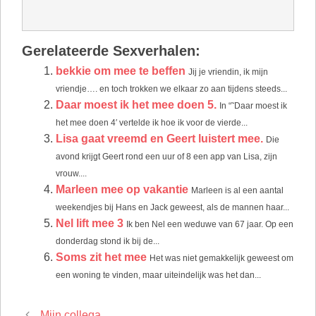
Gerelateerde Sexverhalen:
bekkie om mee te beffen
Jij je vriendin, ik mijn
vriendje…. en toch trokken we elkaar zo aan tijdens steeds...
Daar moest ik het mee doen 5.
In “˜Daar moest ik
het mee doen 4′ vertelde ik hoe ik voor de vierde...
Lisa gaat vreemd en Geert luistert mee.
Die
avond krijgt Geert rond een uur of 8 een app van Lisa, zijn
vrouw....
Marleen mee op vakantie
Marleen is al een aantal
weekendjes bij Hans en Jack geweest, als de mannen haar...
Nel lift mee 3
Ik ben Nel een weduwe van 67 jaar. Op een
donderdag stond ik bij de...
Soms zit het mee
Het was niet gemakkelijk geweest om
een woning te vinden, maar uiteindelijk was het dan...
Mijn collega