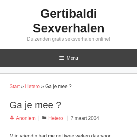
Ga
Gertibaldi
naar
de
Sexverhalen
inhoud
Duizenden gratis seksverhalen online!
Menu
Start
››
Hetero
››
Ga je mee ?
Ga je mee ?
Categorieën
Anoniem
Hetero
7 maart 2004
Mijn vriendin had me net twee weken daarvoor