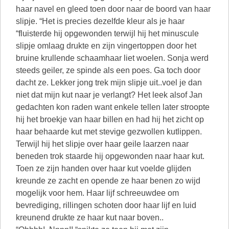
haar navel en gleed toen door naar de boord van haar
slipje. “Het is precies dezelfde kleur als je haar
“fluisterde hij opgewonden terwijl hij het minuscule
slipje omlaag drukte en zijn vingertoppen door het
bruine krullende schaamhaar liet woelen. Sonja werd
steeds geiler, ze spinde als een poes. Ga toch door
dacht ze. Lekker jong trek mijn slipje uit..voel je dan
niet dat mijn kut naar je verlangt? Het leek alsof Jan
gedachten kon raden want enkele tellen later stroopte
hij het broekje van haar billen en had hij het zicht op
haar behaarde kut met stevige gezwollen kutlippen.
Terwijl hij het slipje over haar geile laarzen naar
beneden trok staarde hij opgewonden naar haar kut.
Toen ze zijn handen over haar kut voelde glijden
kreunde ze zacht en opende ze haar benen zo wijd
mogelijk voor hem. Haar lijf schreeuwdee om
bevrediging, rillingen schoten door haar lijf en luid
kreunend drukte ze haar kut naar boven..