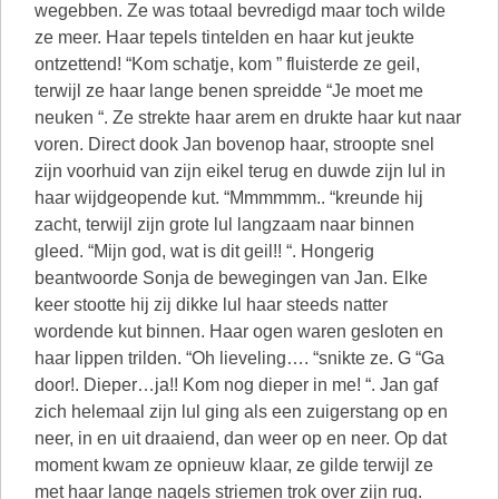
wegebben. Ze was totaal bevredigd maar toch wilde
ze meer. Haar tepels tintelden en haar kut jeukte
ontzettend! “Kom schatje, kom ” fluisterde ze geil,
terwijl ze haar lange benen spreidde “Je moet me
neuken “. Ze strekte haar arem en drukte haar kut naar
voren. Direct dook Jan bovenop haar, stroopte snel
zijn voorhuid van zijn eikel terug en duwde zijn lul in
haar wijdgeopende kut. “Mmmmmm.. “kreunde hij
zacht, terwijl zijn grote lul langzaam naar binnen
gleed. “Mijn god, wat is dit geil!! “. Hongerig
beantwoorde Sonja de bewegingen van Jan. Elke
keer stootte hij zij dikke lul haar steeds natter
wordende kut binnen. Haar ogen waren gesloten en
haar lippen trilden. “Oh lieveling…. “snikte ze. G “Ga
door!. Dieper…ja!! Kom nog dieper in me! “. Jan gaf
zich helemaal zijn lul ging als een zuigerstang op en
neer, in en uit draaiend, dan weer op en neer. Op dat
moment kwam ze opnieuw klaar, ze gilde terwijl ze
met haar lange nagels striemen trok over zijn rug.