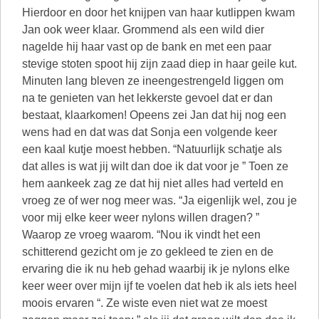
Hierdoor en door het knijpen van haar kutlippen kwam
Jan ook weer klaar. Grommend als een wild dier
nagelde hij haar vast op de bank en met een paar
stevige stoten spoot hij zijn zaad diep in haar geile kut.
Minuten lang bleven ze ineengestrengeld liggen om
na te genieten van het lekkerste gevoel dat er dan
bestaat, klaarkomen! Opeens zei Jan dat hij nog een
wens had en dat was dat Sonja een volgende keer
een kaal kutje moest hebben. “Natuurlijk schatje als
dat alles is wat jij wilt dan doe ik dat voor je ” Toen ze
hem aankeek zag ze dat hij niet alles had verteld en
vroeg ze of wer nog meer was. “Ja eigenlijk wel, zou je
voor mij elke keer weer nylons willen dragen? ”
Waarop ze vroeg waarom. “Nou ik vindt het een
schitterend gezicht om je zo gekleed te zien en de
ervaring die ik nu heb gehad waarbij ik je nylons elke
keer weer over mijn ijf te voelen dat heb ik als iets heel
moois ervaren “. Ze wiste even niet wat ze moest