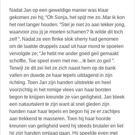
Nadat Jan op een geweldige manier was klaar
gekomen zei hij; “Oh Sonja, het spijt me zo..Mar ik kon
het niet langer houden. “Stel je niet zo aan lekker jong,
waarvoor zou jij je moeten schamen? Ik wilde dit toch
zelf “, Nadat ze een flinke slok sherry had genomen
om de laatste druppels zaad uit haar mond te spoelen
vervolgde ze; “Je hebt me ander goed geil gemaakt
schoffie. Toe speel even met me…ik ben zo geil “.
Terwijl ze dit zei liet ze zich naast hem op de bank
vallen en duwde ze haar tepels uitdagend in zijn
richting. Toen Jan zijn handen uitstrekte en heel
voorzichtig in het romige vlees van haar borsten
begon te knijpen kreunde ze van geiligheid. Jan bleek
een natuurtalent te zijn want al snel gleden zijn
handen naar haar tepels en begon hij ze er zachtjes
aan trekkend te masseren. Toen hij haar hoorde
kreunen van geiligheid werd hij steeds brutaler en liet
hij zijn handen omlaag gaan. Hij speelde even met