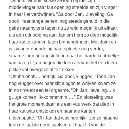
“Ohhhh!..Nnnn!! “snikte ze toen hij met zijn
middelvinger haar kut opening streelde en zijn vinger
in haar liet verdwijnen. “Ga door Jan…lieveling! Ga
door! Haar lange benen, nog steeds gehuld in die
geile naadnylons lagen nu zo wijd mogelijk uit elkaar,
als een uitnodiging aan Jan om hem zo diep mogelijk
haar kut te kunnen laten binnendringen. Met duim en
wijsvinger opende hij haar spleetje nog verder,
staarde toen belangstellend naar het harde knobbeltje
van haar clit, en begon die toen als was het een klein
pikkie vol overgave af te trekken.
“Ohhhh.ohhh….herrlijk! Ga door, vlugger!! “Toen Jan
nog vlugger over haar klitje bgon te wrijven kwam ze
in no time tot een fel orgasme. “Oh Jan..lieveling…ik
g…ga komen..ik-kommmmm…. ” En plotseling was
het grote moment daar, als een vuurwerk dat diep in
haar kut was ontstoken en naar ale kanten
uiteenspatte. “Oh Jan dat was heerlijk! “zei ze hijgend
toen de laatste genotsgolven uit haar lijf voelde