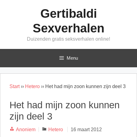
Ga
Gertibaldi
naar
de
Sexverhalen
inhoud
Duizenden gratis seksverhalen online!
Menu
Start
››
Hetero
››
Het had mijn zoon kunnen zijn deel 3
Het had mijn zoon kunnen
zijn deel 3
Categorieën
Anoniem
Hetero
16 maart 2012