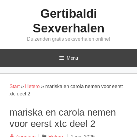
Ga
Gertibaldi
naar
de
Sexverhalen
inhoud
Duizenden gratis seksverhalen online!
Menu
Start
››
Hetero
››
mariska en carola nemen voor eerst
xtc deel 2
mariska en carola nemen
voor eerst xtc deel 2
Categorieën
Anoniem
Hetero
1 mei 2025