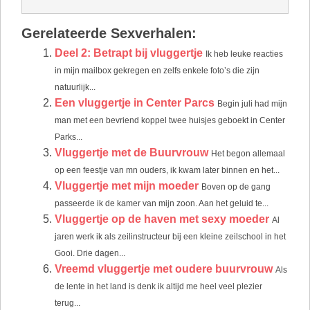
Gerelateerde Sexverhalen:
Deel 2: Betrapt bij vluggertje
Ik heb leuke reacties
in mijn mailbox gekregen en zelfs enkele foto’s die zijn
natuurlijk...
Een vluggertje in Center Parcs
Begin juli had mijn
man met een bevriend koppel twee huisjes geboekt in Center
Parks...
Vluggertje met de Buurvrouw
Het begon allemaal
op een feestje van mn ouders, ik kwam later binnen en het...
Vluggertje met mijn moeder
Boven op de gang
passeerde ik de kamer van mijn zoon. Aan het geluid te...
Vluggertje op de haven met sexy moeder
Al
jaren werk ik als zeilinstructeur bij een kleine zeilschool in het
Gooi. Drie dagen...
Vreemd vluggertje met oudere buurvrouw
Als
de lente in het land is denk ik altijd me heel veel plezier
terug...