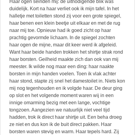
Haar ogen seinden mij: de uitnodigende blik was
duidelijk. Kort na haar verliet ook ik mijn tafel. In het
halletje met toiletten stond zij voor een grote spiegel,
haar benen een klein beetje uit elkaar en met de rug
naar mij toe. Opnieuw had ik goed zicht op haar
prachtig gevormde lichaam. In de spiegel zochten
haar ogen de mijne, maar dit keer werd ik afgeleid.
Want haar beide handen trokken het shirtje strak rond
haar borsten. Geilheid maakte zich dan ook van mij
meester. Ik wilde nog maar een ding: haar naakte
borsten in mijn handen voelen. Toen ik vlak achter
haar stond, stapte zij snel het damestoilet in. Niets kon
mij nog tegenhouden en ik volgde haar. De deur ging
op slot en het volgende moment waren wij in een
innige omarming bezig met een lange, vochtige
tongzoen. Aangezien we natuurlijk niet veel tijd
hadden, trok ik direct haar shirtje uit. Een beha droeg
ze niet en dus kon ik de buit direct pakken. Haar
borsten waren stevig en warm. Haar tepels hard. Zij