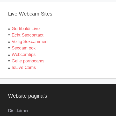
Live Webcam Sites
»
Gertibaldi Live
»
Echt Sexcontact
»
Veilig Sexcammen
»
Sexcam ook
»
Webcamtips
»
Geile pornocams
»
IsLive Cams
Website pagina’s
Disclaimer