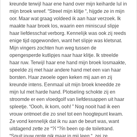
kreunde terwijl haar ene hand over mijn keiharde lul in
mijn broek wreef. “Streel mijn klitje “, hijgde ze in mijn
oor. Maar wat graag voldeed ik aan haar verzoek. Ik
maakte haar broek los, waarin een miniscuul slipje
haar liefdesschat verborg. Kennelijk was ook zij reeds
enige tijd opgewonden, want het slipje was kletsnat.
Mijn vingers zochten hun weg tussen de
opengesperde kutlipjes naar haar klitje. Ik streelde
haar ruw. Terwijl haar ene hand mijn broek losmaakte,
speelde zij met haar andere hand met een van haar
borsten. Haar zwoele ogen keken mij aan en zij
kreunde intens. Eenmaal uit mijn broek kneedde ze
mijn lul met harde hand. Plotseling schokte zij en
stroomde er een vloedgolf van liefdessappen uit haar
spleetje. “Oooh, ik kom, ooh! ” Nog nooit had ik een
vrouw ontmoet die zo snel tot een hoogtepunt kwam.
Ze vond kennelijk dat ik nu aan de beurt was, want
uitdagend zette ze “?í “?ín been op de toiletrand.
“Spuit jouw grote pik maar in mij leeg “, zei ze