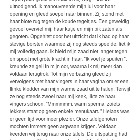
uitnodigend. Ik manouvreerde mijn lul voor haar
opening en gleed soepel naar binnen. Zij stond met
haar blote rug tegen de koude tegeltjes. Een geweldig
gevoel overviel mij: haar kutje en mijn pik zaten als
gegoten. Opgehitst door het uitzicht dat ik had op haar
stevige borsten waarmee zij nog steeds speelde, liet ik
mij volledig gaan. Ik hield mijn zaad niet langer tegen
en spoot met grote kracht in haar. “Ik voel je spuiten “,
kreunde ze geil in mijn oor, waarna ik mij meer dan
voldaan terugtrok. Tot mijn verbazing gleed zij
vervolgens met haar vingers in haar vagina om er een
flinke klodder van mijn warme zaad uit te halen. Terwijl
ze nog steeds zwoel naar mij keek, likte ze haar
vingers schoon. “Mmmmmm, warm sperma, zoiets
lekkers staat op geen enkele menukaart. ” Helaas was
er geen tijd voor meer plezier. Onze tafelgenoten
mochten immers geen argwaan krijgen. Voldaan
keerden wij terug naar onze tafels. De uitspatting had