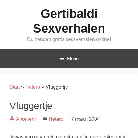
Ga
Gertibaldi
naar
de
Sexverhalen
inhoud
Duizenden gratis seksverhalen online!
Menu
Start
››
Hetero
››
Vluggertje
Vluggertje
Categorieën
Anoniem
Hetero
7 maart 2004
Ik was nog maar net met mijn familie neergestreken in