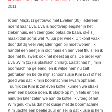
2011
Ik ben Max(31) getrouwd met Evelien(30) ,iedereen
noemt haar Eva. Eva is hoofdverpleegster in het
ziekenhuis, een zeer goed betaalde baan, oké zij
maakt dan soms wel 70 uur per week. Dit komt vaak
door dat zij veel vergaderingen bij moet wonen. Ik
handel een beetje in oldtimers en ben veel thuis, en ik
doe het huiswerk ook het meest bij ons. De broer van
Eva ,Wim (32) is plastisch chirurg. Laatst had hij mijn
boormachine geleend, en ik wilde hem nu zelf
gebruiken en belde mijn schoonzusje Kim (27) of het
goed was dat ik mijn boormachine kwam ophalen.
Tuurlijk zei Kim ik zet even koffie, kunnen we straks
even een bakkie doen. Ik stapte op mijn fiets en tien
minuten later zaten we aan de koffie. Ik vroeg of het
Wim gelukt was dat met klusje met de boormachine.
Kim ,lachte een beetje zuur en zei ja dat klusje is hem