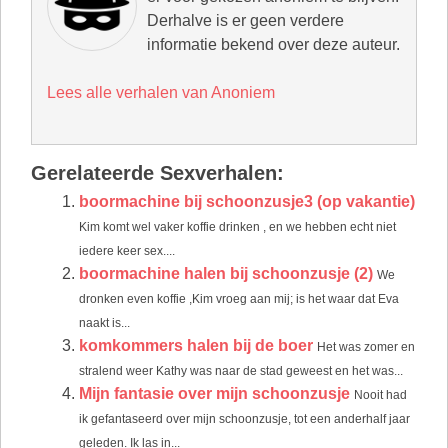
Derhalve is er geen verdere
informatie bekend over deze auteur.
Lees alle verhalen van Anoniem
Gerelateerde Sexverhalen:
boormachine bij schoonzusje3 (op vakantie)
Kim komt wel vaker koffie drinken , en we hebben echt niet
iedere keer sex....
boormachine halen bij schoonzusje (2)
We
dronken even koffie ,Kim vroeg aan mij; is het waar dat Eva
naakt is...
komkommers halen bij de boer
Het was zomer en
stralend weer Kathy was naar de stad geweest en het was...
Mijn fantasie over mijn schoonzusje
Nooit had
ik gefantaseerd over mijn schoonzusje, tot een anderhalf jaar
geleden. Ik las in...