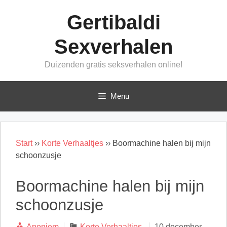
Ga
Gertibaldi
naar
de
Sexverhalen
inhoud
Duizenden gratis seksverhalen online!
Menu
Start
››
Korte Verhaaltjes
››
Boormachine halen bij mijn
schoonzusje
Boormachine halen bij mijn
schoonzusje
Categorieën
Anoniem
Korte Verhaaltjes
10 december