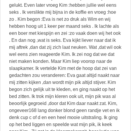
gelukt. Even later vroeg Kim :hebben jullie wel eens
seks . Ik verslikte mij bijna in de koffie en vroeg :hoe
zo . Kim begon :Eva is net zo druk als Wim en wij
hebben hoog uit 1 keer per maand seks . Ik lachte als
een boer met kiespijn en zei :zo vaak doen wij het ook
. En dan nog ,wat is seks. Eva kijkt liever naar dat ik
mij aftrek ,dan dat zij zich laat neuken. Wat ,dat wil ook
wel eens zien reageerde Kim. Ik zei nog dat we dat
niet maken konden. Maar Kim liep voorop naar de
slaapkamer. Ik vertelde Kim met de hoop dat zei van
gedachten zou veranderen: Eva gaat altijd naakt naar
mij zitten kijken ,dan wordt mijn pik altijd stijver. Kim
begon zich gelijk uit te kleden, en ging naakt op het
bed zitten. Ik trok mijn kleren ook uit, mijn pik was al
beoorlijk gegroeid ,door dat Kim daar naakt zat. Kim,
ongeveer168 lang donker blond geen randje vet en ik
denk cup c of d en een heel mooie uitstraling. Ik ging
op het bed liggen en speelde wat mijn pik, ik keek