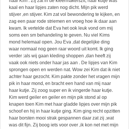
naar Kim . Zij zat in de kleermakerszit, haar kutje was
kaal en haar lipjes zaten nog dicht. Mijn pik werd
stijver ,en stijver. Kim zat vol bewondering te kijken, en
zag een paar rode striemen en vroeg hoe ik daar aan
kwam. Ik vertelde dat Eva het ook leuk vond om mij
soms een sm behandeling te geven. Nu viel Kims
mond helemaal open. Jou Eva ,dat degelijke ding
waar normaal nog geen raar woord uit komt. Ik ging
verder :als wij gaan kleding shoppen ,dan heeft zij
vaak ook niets onder haar jas aan . De lipjes van Kim
sprongen open en werden nat. Wow zei Kim dat ik niet
achter haar gezocht. Kim pakte zonder het vragen mijn
pik in haar mond, en bracht een hand van mij naar
haar kutje. Zij zoog super en ik vingerde haar kutje.
Kim werd geiler en geiler en mijn pik stond al op
knapen toen Kim met haar gladde lipjes over mijn pik
schoof en hij in haar kutje ging. Kim ging recht opzitten
haar borsten mooi strak gespannen daar zat zij ,wat
was dit fijn. Zij boog iets voor over ,ik kon net met mijn