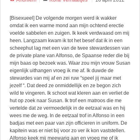
[Bisexueel] De volgende morgen werd ik wakker
omdat ik een warme mond aan mijn ochtend erectie
voelde sabbelen en zuigen. Ik keek verdwaasd om mij
heen. Langzaam kwam ik tot het besef dat ik in een
scheephut lag met een van de twee stewardessen van
de private plane van Alfonso, de Spaanse reder die bij
mijn baas op bezoek was. Waar zou mijn vrouw Susan
eigenlijk uithangen vroeg ik me af. Ik duwde de
stewardes van mij af en zei ruw “speel jij maar met
jezelf “. Dat deed ze onmiddellijk en ze begon zich
wild te vingeren. Ik schoot wat kleren aan en verliet de
hut op zoek naar Susan. Ik trof een matroos die me
vertelde dat ze vermoedelijk in de eetzaal was en hij
wees me de weg. In de eetzaal trof in Alfonso in een
badjas met een paar van zijn officieren in uniform. De
kapitein was er niet bij voor zo ver ik kon vaststellen.
Alfonso keek mij meewarig aan en vroeg me of ik