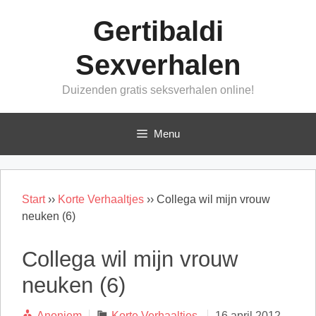
Ga
Gertibaldi
naar
de
Sexverhalen
inhoud
Duizenden gratis seksverhalen online!
Menu
Start
››
Korte Verhaaltjes
››
Collega wil mijn vrouw
neuken (6)
Collega wil mijn vrouw
neuken (6)
Categorieën
Anoniem
Korte Verhaaltjes
16 april 2012