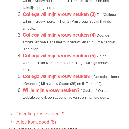
wil mijn vrouw neuken “deel 1. Hans en ik maakten ons
zakelijke programma...
Collega wil mijn vrouw neuken (3)
Zie “Collega
wil mijn vrouw neuken (1 en 2) Mijn vrouw Susan had de
smaak...
Collega wil mijn vrouw neuken (4)
Door de
activiteiten van Hans met mijn vrouw Susan duurde het niet
lang of op...
Collega wil mijn vrouw neuken (5)
Zie de
verhalen 1 t/m 4 onder de totel “Collega wil mijn vrouw
neuken “....
Collega wil mijn vrouw neuken!
[ Fantasie | Homo
| Overspel ] Mijn vrouw Susan (38) en ik Frans (42)...
Wil je mijn vrouw neuken?
[ Cuckold ] Op een
website vond ik een advertentie van een man die een...
Tweeling zusjes, deel 9.
Alles komt goed (6)