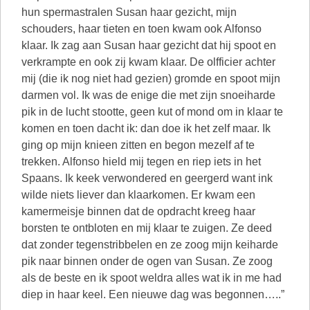
hun spermastralen Susan haar gezicht, mijn
schouders, haar tieten en toen kwam ook Alfonso
klaar. Ik zag aan Susan haar gezicht dat hij spoot en
verkrampte en ook zij kwam klaar. De olfficier achter
mij (die ik nog niet had gezien) gromde en spoot mijn
darmen vol. Ik was de enige die met zijn snoeiharde
pik in de lucht stootte, geen kut of mond om in klaar te
komen en toen dacht ik: dan doe ik het zelf maar. Ik
ging op mijn knieen zitten en begon mezelf af te
trekken. Alfonso hield mij tegen en riep iets in het
Spaans. Ik keek verwondered en geergerd want ink
wilde niets liever dan klaarkomen. Er kwam een
kamermeisje binnen dat de opdracht kreeg haar
borsten te ontbloten en mij klaar te zuigen. Ze deed
dat zonder tegenstribbelen en ze zoog mijn keiharde
pik naar binnen onder de ogen van Susan. Ze zoog
als de beste en ik spoot weldra alles wat ik in me had
diep in haar keel. Een nieuwe dag was begonnen…..”