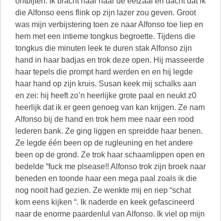
ontbijten. Ik bracht haar naar de eetzaal en dacht dat ik
die Alfonso eens flink op zijn lazer zou geven. Groot
was mijn verbijstering toen ze naar Alfonso toe liep en
hem met een intieme tongkus begroette. Tijdens die
tongkus die minuten leek te duren stak Alfonso zijn
hand in haar badjas en trok deze open. Hij masseerde
haar tepels die prompt hard werden en en hij legde
haar hand op zijn kruis. Susan keek mij schalks aan
en zei: hij heeft zo’n heerlijke grote paal en neukt z0
heerlijk dat ik er geen genoeg van kan krijgen. Ze nam
Alfonso bij de hand en trok hem mee naar een rood
lederen bank. Ze ging liggen en spreidde haar benen.
Ze legde één been op de rugleuning en het andere
been op de grond. Ze trok haar schaamlippen open en
bedelde “fuck me plsease!! Alfonso trok zijn broek naar
beneden en toonde haar een mega paal zoals ik die
nog nooit had gezien. Ze wenkte mij en riep “schat
kom eens kijken “. Ik naderde en keek gefascineerd
naar de enorme paardenlul van Alfonso. Ik viel op mijn