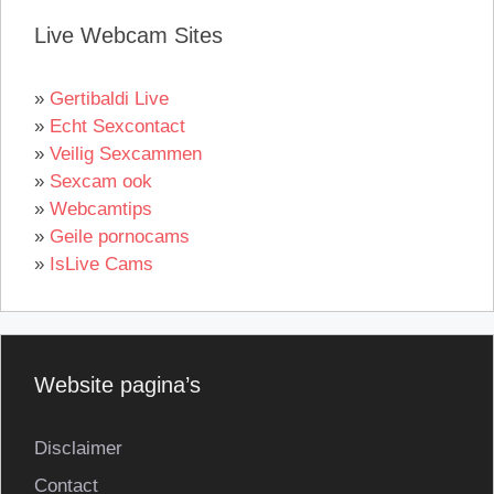
Live Webcam Sites
»
Gertibaldi Live
»
Echt Sexcontact
»
Veilig Sexcammen
»
Sexcam ook
»
Webcamtips
»
Geile pornocams
»
IsLive Cams
Website pagina’s
Disclaimer
Contact