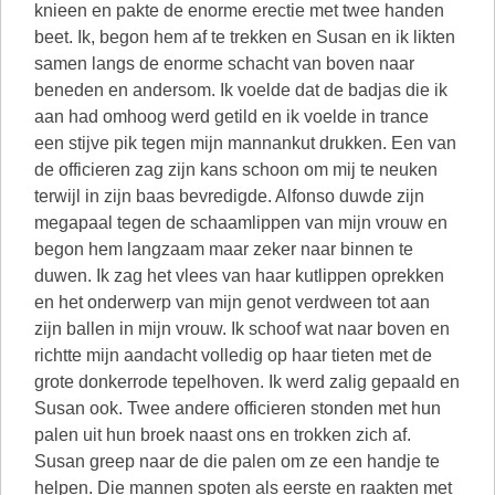
knieen en pakte de enorme erectie met twee handen
beet. Ik, begon hem af te trekken en Susan en ik likten
samen langs de enorme schacht van boven naar
beneden en andersom. Ik voelde dat de badjas die ik
aan had omhoog werd getild en ik voelde in trance
een stijve pik tegen mijn mannankut drukken. Een van
de officieren zag zijn kans schoon om mij te neuken
terwijl in zijn baas bevredigde. Alfonso duwde zijn
megapaal tegen de schaamlippen van mijn vrouw en
begon hem langzaam maar zeker naar binnen te
duwen. Ik zag het vlees van haar kutlippen oprekken
en het onderwerp van mijn genot verdween tot aan
zijn ballen in mijn vrouw. Ik schoof wat naar boven en
richtte mijn aandacht volledig op haar tieten met de
grote donkerrode tepelhoven. Ik werd zalig gepaald en
Susan ook. Twee andere officieren stonden met hun
palen uit hun broek naast ons en trokken zich af.
Susan greep naar de die palen om ze een handje te
helpen. Die mannen spoten als eerste en raakten met