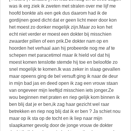
was ik erg ziek ik zweten met stralen over me lijf me
hoofd bonkte als een gek dus daarom had ik de
gordijnen goed dicht dat er geen licht meer door kon
het moest zo donker mogelijk zijn.Maar zo kon het
echt niet verder er moest een dokter bij misschien
zwaarder pillen of een prik.De dokter nam op en
hoorden het verhaal aan hij probeerde nog me af te
schepen met paracetimol maar ik hield vol dat hij
moest komen tenslotte stemde hij toe en beloofde zo
snel mogelijk te komen.Ik was zeker in slaap gevallen
maar opeens ging de bel versuft ging ik naar de deur
in mijn bad jas en deed open ik zag een vrouw staan
van ongeveer mijn leeftijd misschien iets jonger.Ze
wou beginnen met praten en riep gelijk kom binnen ik
ben blij dat je er ben,ik zag haar gezicht wel raar
betrekken en riep nog blij dat ik er ben ? Ja schiet nou
maar op ik sta op de tocht en ik liep naar mijn
slaapkamer gevolg door de jonge vrouw de dokter