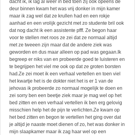
dacht ik, ik lag al weer in bed toen zij ook opeens de
deur binnen kwam het was vrij donker in mijn kamer
maar ik zag wel dat ze krullen had en een rokje
aanhad en een vrolijk gezicht met zo studente bril ook
dat nog dacht ik een assistente pfff. Ze begon haar
voor te stellen met roos ze zei dat ze normaal altijd
met ze tweeen zijn maar dat de andere ziek was
geworden en dus maar alleen op pad was gegaan.Ik
begreep er niks van en probeerde goed te luisteren en
te begrijpen het viel me ook op dat ze groten borsten
had.Ze zei moet ik een verhaal vertellen en toen viel
het kwartje het is de dokter niet het is er 1 van de
jehovas ik probeerde zo normaal mogelijk te doen en
zei sorry ben een beetje ziek maar je mag wel op het
bed zitten en een verhaal vertellen ik ben erg gelovig
misschien help het de pijn te verlichten.Ze kwam op
het bed zitten en begon te vertellen het ging over dat
je altijd je naaste moet dienen of zo, het was donker in
mijn slaapkamer maar ik zag haar wel op een