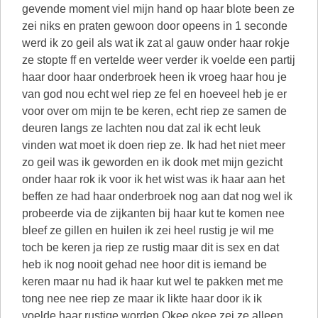
gevende moment viel mijn hand op haar blote been ze
zei niks en praten gewoon door opeens in 1 seconde
werd ik zo geil als wat ik zat al gauw onder haar rokje
ze stopte ff en vertelde weer verder ik voelde een partij
haar door haar onderbroek heen ik vroeg haar hou je
van god nou echt wel riep ze fel en hoeveel heb je er
voor over om mijn te be keren, echt riep ze samen de
deuren langs ze lachten nou dat zal ik echt leuk
vinden wat moet ik doen riep ze. Ik had het niet meer
zo geil was ik geworden en ik dook met mijn gezicht
onder haar rok ik voor ik het wist was ik haar aan het
beffen ze had haar onderbroek nog aan dat nog wel ik
probeerde via de zijkanten bij haar kut te komen nee
bleef ze gillen en huilen ik zei heel rustig je wil me
toch be keren ja riep ze rustig maar dit is sex en dat
heb ik nog nooit gehad nee hoor dit is iemand be
keren maar nu had ik haar kut wel te pakken met me
tong nee nee riep ze maar ik likte haar door ik ik
voelde haar rustige worden.Okee okee zei ze alleen