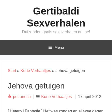
Ga
Gertibaldi
naar
de
Sexverhalen
inhoud
Duizenden gratis seksverhalen online!
Menu
Start
››
Korte Verhaaltjes
››
Jehova getuigen
Jehova getuigen
Categorieën
petranella
Korte Verhaaltjes
17 april 2012
[ Hetero | Fantasie ] Het was zondag en al twee dagen