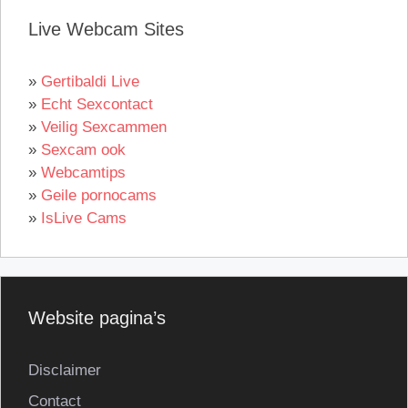
Live Webcam Sites
»
Gertibaldi Live
»
Echt Sexcontact
»
Veilig Sexcammen
»
Sexcam ook
»
Webcamtips
»
Geile pornocams
»
IsLive Cams
Website pagina’s
Disclaimer
Contact