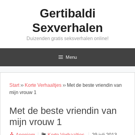
Ga
Gertibaldi
naar
de
Sexverhalen
inhoud
Duizenden gratis seksverhalen online!
Menu
Start
››
Korte Verhaaltjes
››
Met de beste vriendin van
mijn vrouw 1
Met de beste vriendin van
mijn vrouw 1
Categorieën
Anoniem
Korte Verhaaltjes
29 juli 2013