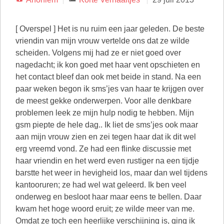
[ Overspel ] Het is nu ruim een jaar geleden. De beste
vriendin van mijn vrouw vertelde ons dat ze wilde
scheiden. Volgens mij had ze er niet goed over
nagedacht; ik kon goed met haar vent opschieten en
het contact bleef dan ook met beide in stand. Na een
paar weken begon ik sms’jes van haar te krijgen over
de meest gekke onderwerpen. Voor alle denkbare
problemen leek ze mijn hulp nodig te hebben. Mijn
gsm piepte de hele dag.. Ik liet de sms’jes ook maar
aan mijn vrouw zien en zei tegen haar dat ik dit wel
erg vreemd vond. Ze had een flinke discussie met
haar vriendin en het werd even rustiger na een tijdje
barstte het weer in hevigheid los, maar dan wel tijdens
kantooruren; ze had wel wat geleerd. Ik ben veel
onderweg en besloot haar maar eens te bellen. Daar
kwam het hoge woord eruit; ze wilde meer van me.
Omdat ze toch een heerlijke verschijning is, ging ik