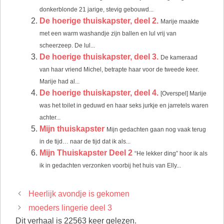
donkerblonde 21 jarige, stevig gebouwd...
De hoerige thuiskapster, deel 2.
Marije maakte
met een warm washandje zijn ballen en lul vrij van
scheerzeep. De lul...
De hoerige thuiskapster, deel 3.
De kameraad
van haar vriend Michel, betrapte haar voor de tweede keer.
Marije had al...
De hoerige thuiskapster, deel 4.
[Overspel] Marije
was het toilet in geduwd en haar seks jurkje en jarretels waren
achter...
Mijn thuiskapster
Mijn gedachten gaan nog vaak terug
in de tijd… naar de tijd dat ik als...
Mijn Thuiskapster Deel 2
“He lekker ding” hoor ik als
ik in gedachten verzonken voorbij het huis van Elly...
Heerlijk avondje is gekomen
moeders lingerie deel 3
Dit verhaal is 22563 keer gelezen.