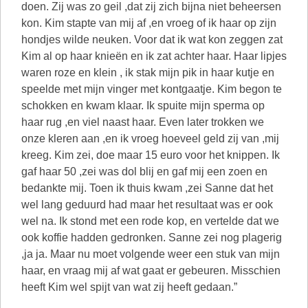
doen. Zij was zo geil ,dat zij zich bijna niet beheersen
kon. Kim stapte van mij af ,en vroeg of ik haar op zijn
hondjes wilde neuken. Voor dat ik wat kon zeggen zat
Kim al op haar knieën en ik zat achter haar. Haar lipjes
waren roze en klein , ik stak mijn pik in haar kutje en
speelde met mijn vinger met kontgaatje. Kim begon te
schokken en kwam klaar. Ik spuite mijn sperma op
haar rug ,en viel naast haar. Even later trokken we
onze kleren aan ,en ik vroeg hoeveel geld zij van ,mij
kreeg. Kim zei, doe maar 15 euro voor het knippen. Ik
gaf haar 50 ,zei was dol blij en gaf mij een zoen en
bedankte mij. Toen ik thuis kwam ,zei Sanne dat het
wel lang geduurd had maar het resultaat was er ook
wel na. Ik stond met een rode kop, en vertelde dat we
ook koffie hadden gedronken. Sanne zei nog plagerig
,ja ja. Maar nu moet volgende weer een stuk van mijn
haar, en vraag mij af wat gaat er gebeuren. Misschien
heeft Kim wel spijt van wat zij heeft gedaan.”