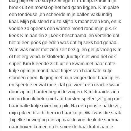
laag pitje en zo sla je 2 vliegen in 1 klap. Ik trok mijn
broek uit en moest op het bed gaan liggen. Kim pakte
een tondeuse ,en scheerde mijn ballen vakkundig
kaal. Mijn pik stond nu zo stijf als maar even kon, en ik
voelde zo opeens een warme mond rond mijn pik. Ik
keek Kim aan en zij keek beschaamd ,en vertelde dat
het al een poos geleden was dat zij seks had gehad.
Wim was meer met zich zelf bezig, en gelijk vroeg Kim
of het erg vond. Ik stotterde ,tuurlijk niet vind het ook
super. Kim kleedde zich uit en kwam met haar natte
kutje op mijn mond, haar lipjes van haar kale kutje
stonden open. Ik ging met mijn vinger door haar lipjes
en speelde er wat mee, dat gaf weer een reactie waar
door zij ,mij harder begon te zuigen. Kim draaide zich
om nu kon ik beter met aar borsten spelen ,zij ging met
haar natte kutje over mijn pik. Na een poosje pakte zij,
mijn pik en bracht hem in haar kutje. Wat was die strak
,bij elke beweging die zij maakte voelde ik de sperma
naar boven komen en ik smeekte haar kalm aan te