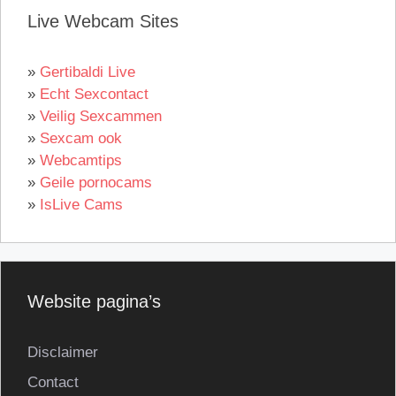
Live Webcam Sites
»
Gertibaldi Live
»
Echt Sexcontact
»
Veilig Sexcammen
»
Sexcam ook
»
Webcamtips
»
Geile pornocams
»
IsLive Cams
Website pagina’s
Disclaimer
Contact