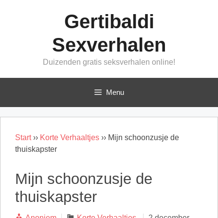
Ga
Gertibaldi
naar
de
Sexverhalen
inhoud
Duizenden gratis seksverhalen online!
Menu
Start
››
Korte Verhaaltjes
››
Mijn schoonzusje de
thuiskapster
Mijn schoonzusje de
thuiskapster
Categorieën
Anoniem
Korte Verhaaltjes
2 december