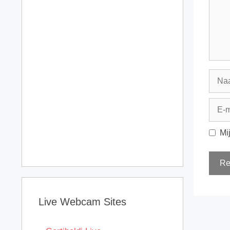
Naa
E-
mail
Mi
Live Webcam Sites