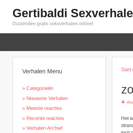
Ga
Gertibaldi Sexverhal
naar
de
Duizenden gratis seksverhalen online!
inhoud
Start
Verhalen Menu
zo
» Categorieën
» Nieuwste Verhalen
An
» Meeste reacties
» Recente reacties
Het w
stran
» Verhalen Archief
toch 