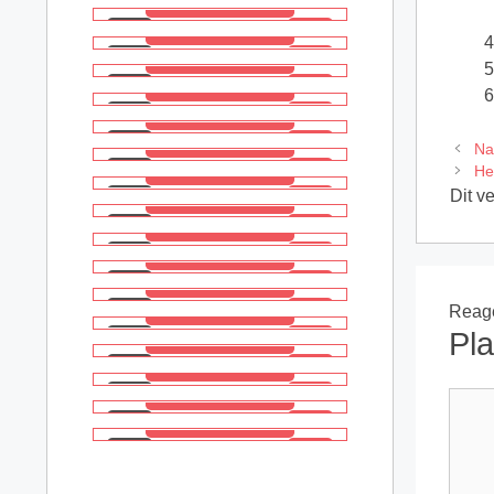
Na
He
Dit v
Reage
Pla
React