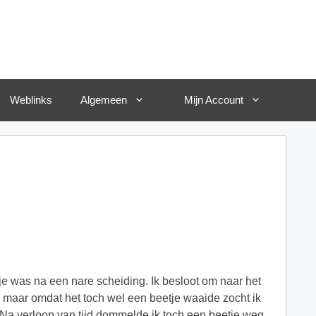
Weblinks
Algemeen
Mijn Account
e was na een nare scheiding. Ik besloot om naar het
maar omdat het toch wel een beetje waaide zocht ik
 Na verloop van tijd dommelde ik toch een beetje weg