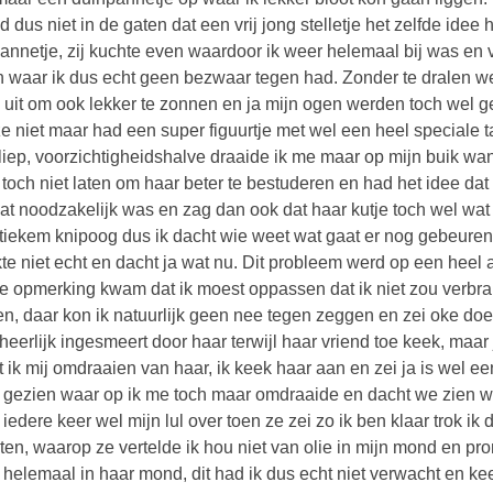
d dus niet in de gaten dat een vrij jong stelletje het zelfde ide
annetje, zij kuchte even waardoor ik weer helemaal bij was en 
n waar ik dus echt geen bezwaar tegen had. Zonder te dralen 
 uit om ook lekker te zonnen en ja mijn ogen werden toch wel ge
e niet maar had een super figuurtje met wel een heel speciale t
 liep, voorzichtigheidshalve draaide ik me maar op mijn buik wan
t toch niet laten om haar beter te bestuderen en had het idee da
at noodzakelijk was en zag dan ook dat haar kutje toch wel wat 
tiekem knipoog dus ik dacht wie weet wat gaat er nog gebeure
ukte niet echt en dacht ja wat nu. Dit probleem werd op een hee
e opmerking kwam dat ik moest oppassen dat ik niet zou verbra
n, daar kon ik natuurlijk geen nee tegen zeggen en zei oke doe m
heerlijk ingesmeert door haar terwijl haar vriend toe keek, maa
 ik mij omdraaien van haar, ik keek haar aan en zei ja is wel ee
n gezien waar op ik me toch maar omdraaide en dacht we zien wel
 iedere keer wel mijn lul over toen ze zei zo ik ben klaar trok i
ten, waarop ze vertelde ik hou niet van olie in mijn mond en pro
t helemaal in haar mond, dit had ik dus echt niet verwacht en k