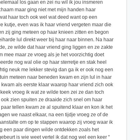
helemaal los gaan en zei nu wil ik jou insmeren
lichaam maar ging niet met mijn handen haar
 wat haar toch ook wel wat deed want op een
e kutje, even was ik haar vriend vergeten maar die
 en zij ging meteen op haar knieen zitten en begon
eiharde lul direkt weer bij haar naar binnen. Na haar
e, ze wilde dat haar vriend ging liggen en ze zakte
em mee maar ze vroeg als je het voorzichtig doet
erde nog wal olie op haar sterretje en stak heel
chtig neuk me lekker stevig dan ga ik er ook nog een
duin meteen naar beneden kwam en zijn lul in haar
e kwam als eerste klaar waarop haar vriend zich ook
keek vroeg ik wat ze wilde toen zei ze dan toch
an ook zien spuiten ze draaide zich snel om haar
paar tellen kwam ze al spuitend klaar en kon ik het
gen we naast elkaar, na een tijdje vroeg ze of de
aanstalte om op te stappen waarop zij vroeg waar ik
g een paar dingen wilde ontdekken zoals het
ebeurt is wie weet vertel ik dat nog wel een keer “