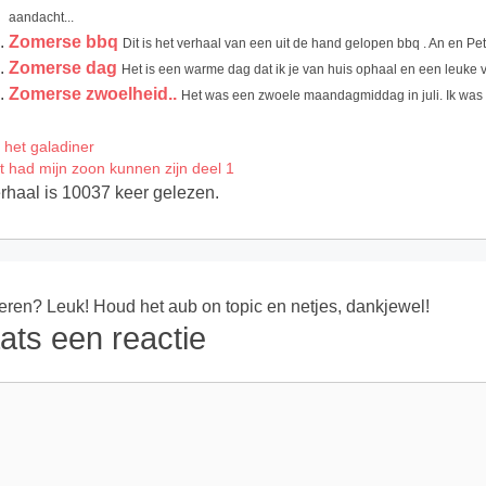
aandacht...
Zomerse bbq
Dit is het verhaal van een uit de hand gelopen bbq . An en Pete
Zomerse dag
Het is een warme dag dat ik je van huis ophaal en een leuke v
Zomerse zwoelheid..
Het was een zwoele maandagmiddag in juli. Ik was vr
 het galadiner
t had mijn zoon kunnen zijn deel 1
erhaal is 10037 keer gelezen.
ren? Leuk! Houd het aub on topic en netjes, dankjewel!
ats een reactie
ie