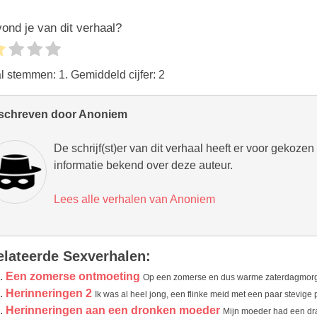
ond je van dit verhaal?
al stemmen:
1
. Gemiddeld cijfer:
2
schreven door Anoniem
De schrijf(st)er van dit verhaal heeft er voor gekoze
informatie bekend over deze auteur.
Lees alle verhalen van Anoniem
elateerde Sexverhalen:
Een zomerse ontmoeting
Op een zomerse en dus warme zaterdagmorgen 
Herinneringen 2
Ik was al heel jong, een flinke meid met een paar stevige p
Herinneringen aan een dronken moeder
Mijn moeder had een dra