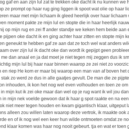
og gaf en aan zijn lul zat te trekken oke dacht ik nu kunnen we 
p ze prompt op haar rug ging liggen ik spoot wat olie op haar 
ren maar met mijn lichaam ik gleed heerlijk over haar lichaam
en moment pakte ze mijn lul en stopte die in haar heerlijk nauw
 mij op mijn rug en zei ff ander standje we keken hem beide aan
e pijpen oke dacht ik en ging achter haar zitten en stopte mijn k
en geneukt te hebben gaf ze aan dat ze toch wel wat anders wild
aam over zijn lul ik dacht oke dan wordt ik gepijpt geen proble
me dan anaal en ja dat moet je niet tegen mij zeggen dus ik sme
ichtig mijn lul bij haar naar binnen waarop ze zei niet zo voorzi
n en riep He kom er maar bij waarop een man van af boven het 
stak zo werd ze dus in alle gaatjes gevult. De man die ze pijpt
kon inhouden, ik kon het nog wel even volhouden en toen ze om 
r in mijn kut ik zei oke maar dan wel op je rug want ik wil jou d
 in mijn nek voelde gewoon dat ik haar g spot raakte en na een 
ok niet meer tegen houden en kwam gigantisch klaar, uitgeput la
ns alleen zou willen laten waarop deze vertrok, ik maakte ook 
rde en of ik nog wel een keer hun wilde ontmoeten omdat ze no
end klaar komen was haar nog nooit gebeurt. tja en wat er toen g