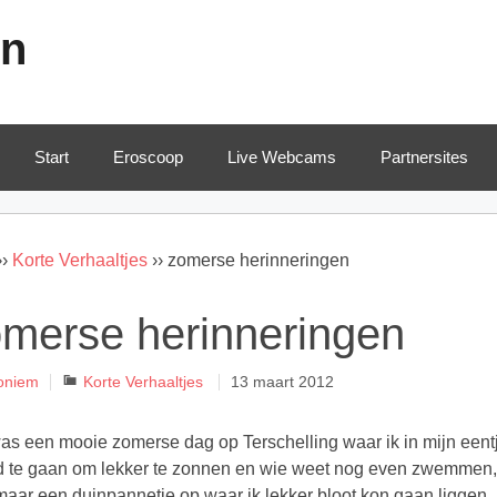
en
Start
Eroscoop
Live Webcams
Partnersites
››
Korte Verhaaltjes
››
zomerse herinneringen
merse herinneringen
Categorieën
oniem
Korte Verhaaltjes
13 maart 2012
as een mooie zomerse dag op Terschelling waar ik in mijn eentj
d te gaan om lekker te zonnen en wie weet nog even zwemmen, 
maar een duinpannetje op waar ik lekker bloot kon gaan liggen.