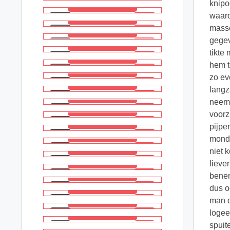
knipo
waaro
masse
gegev
tikte
hem t
zo ev
langz
neem 
voorz
pijpe
mond 
niet 
lieve
benen
dus o
man o
logee
spuit