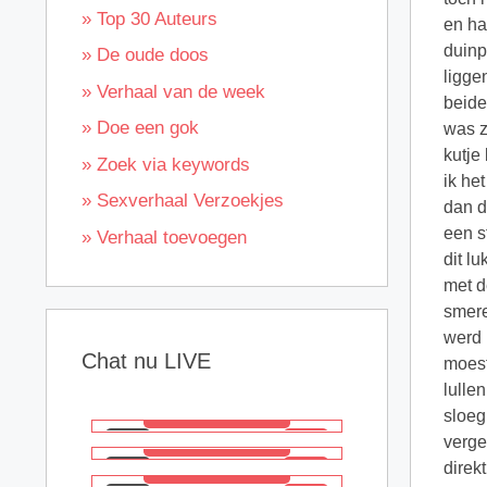
» Top 30 Auteurs
en ha
duinp
» De oude doos
ligge
» Verhaal van de week
beide
» Doe een gok
was z
kutje
» Zoek via keywords
ik he
» Sexverhaal Verzoekjes
dan d
een s
» Verhaal toevoegen
dit l
met d
smere
werd 
Chat nu LIVE
moest
lulle
sloeg
verge
direk