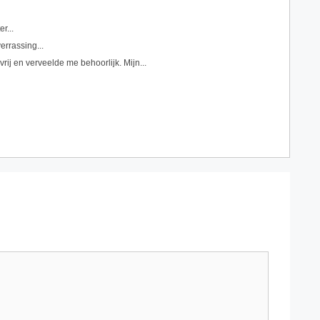
r...
errassing...
ij en verveelde me behoorlijk. Mijn...