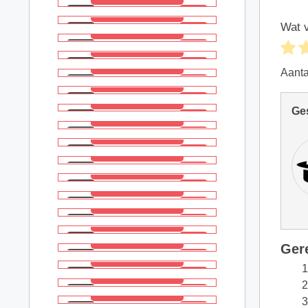
Wat v
Aant
Ge
Ger