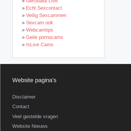
»
Gertibaldi Live
»
Echt Sexcontact
»
Veilig Sexcammen
»
Sexcam ook
»
Webcamtips
»
Geile pornocams
»
IsLive Cams
Website pagina’s
Disclaimer
Contact
Veel gestelde vragen
Website Nieuws