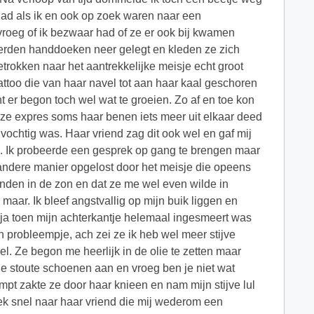
e had als ik en ook op zoek waren naar een
vroeg of ik bezwaar had of ze er ook bij kwamen
werden handdoeken neer gelegt en kleden ze zich
trokken naar het aantrekkelijke meisje echt groot
attoo die van haar navel tot aan haar kaal geschoren
t er begon toch wel wat te groeien. Zo af en toe kon
t ze expres soms haar benen iets meer uit elkaar deed
vochtig was. Haar vriend zag dit ook wel en gaf mij
n. Ik probeerde een gesprek op gang te brengen maar
l andere manier opgelost door het meisje die opeens
nden in de zon en dat ze me wel even wilde in
aar. Ik bleef angstvallig op mijn buik liggen en
r ja toen mijn achterkantje helemaal ingesmeert was
n probleempje, ach zei ze ik heb wel meer stijve
. Ze begon me heerlijk in de olie te zetten maar
k de stoute schoenen aan en vroeg ben je niet wat
mpt zakte ze door haar knieen en nam mijn stijve lul
eek snel naar haar vriend die mij wederom een